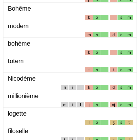
Bohême
b
ɔ
ɛ
m
modem
m
ɔ
d
ɛ
m
bohème
b
ɔ
ɛ
m
totem
t
ɔ
t
ɛ
m
Nicodème
n
i
k
ɔ
d
ɛ
m
millionième
m
i
l
j
ɔ
nj
ɛ
m
logette
l
ɔ
ʒ
ɛ
t
filoselle
f
i
l
ɔ
z
ɛ
l