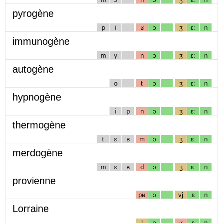
pyrogène
p
i
ʁ
ɔ
ʒ
ɛː
n
immunogène
m
y
n
ɔ
ʒ
ɛː
n
autogène
o
t
ɔ
ʒ
ɛː
n
hypnogène
i
p
n
ɔ
ʒ
ɛː
n
thermogène
t
ɛ
ʁ
m
ɔ
ʒ
ɛː
n
merdogène
m
ɛ
ʁ
d
ɔ
ʒ
ɛː
n
provienne
pʁ
ɔ
vj
ɛ
n
Lorraine
l
ɔ
ʁ
ɛ
n