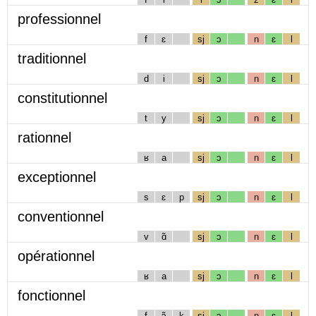
professionnel
f
ɛ
sj
ɔ
n
ɛ
l
traditionnel
d
i
sj
ɔ
n
ɛ
l
constitutionnel
t
y
sj
ɔ
n
ɛ
l
rationnel
ʁ
a
sj
ɔ
n
ɛ
l
exceptionnel
s
ɛ
p
sj
ɔ
n
ɛ
l
conventionnel
v
ɑ̃
sj
ɔ
n
ɛ
l
opérationnel
ʁ
a
sj
ɔ
n
ɛ
l
fonctionnel
f
ɔ̃
k
sj
ɔ
n
ɛ
l