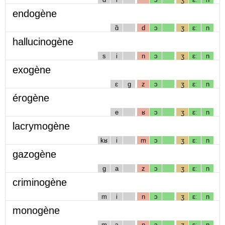
endogène
ɑ̃
d
ɔ
ʒ
ɛː
n
hallucinogène
s
i
n
ɔ
ʒ
ɛː
n
exogène
ɛ
g
z
ɔ
ʒ
ɛː
n
érogène
e
ʁ
ɔ
ʒ
ɛː
n
lacrymogène
kʁ
i
m
ɔ
ʒ
ɛː
n
gazogène
g
a
z
ɔ
ʒ
ɛː
n
criminogène
m
i
n
ɔ
ʒ
ɛː
n
monogène
m
ɔ
n
ɔ
ʒ
ɛː
n