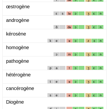
œstrogène
ɛ
s
tʁ
ɔ
ʒ
ɛː
n
androgène
ɑ̃
dʁ
ɔ
ʒ
ɛː
n
kérosène
k
e
ʁ
ɔ
z
ɛ
n
homogène
ɔ
m
ɔ
ʒ
ɛː
n
pathogène
p
a
t
ɔ
ʒ
ɛː
n
hétérogène
t
e
ʁ
ɔ
ʒ
ɛː
n
cancérogène
s
e
ʁ
ɔ
ʒ
ɛː
n
Diogène
d
i
ɔ
ʒ
ɛː
n