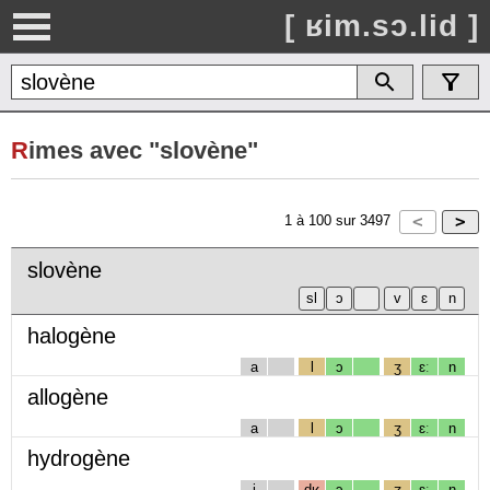
[ ʁim.sɔ.lid ]
R
imes avec "slovène"
1
à
100
sur
3497
slovène
halogène
a
l
ɔ
ʒ
ɛː
n
allogène
a
l
ɔ
ʒ
ɛː
n
hydrogène
i
dʁ
ɔ
ʒ
ɛː
n