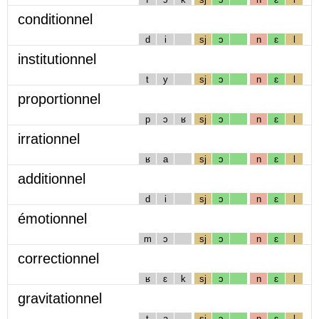
conditionnel
d
i
sj
ɔ
n
ɛ
l
institutionnel
t
y
sj
ɔ
n
ɛ
l
proportionnel
p
ɔ
ʁ
sj
ɔ
n
ɛ
l
irrationnel
ʁ
a
sj
ɔ
n
ɛ
l
additionnel
d
i
sj
ɔ
n
ɛ
l
émotionnel
m
ɔ
sj
ɔ
n
ɛ
l
correctionnel
ʁ
ɛ
k
sj
ɔ
n
ɛ
l
gravitationnel
t
a
sj
ɔ
n
ɛ
l