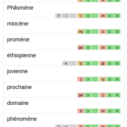
Philomène
f
i
l
ɔ
m
ɛ
n
miocène
mj
ɔ
s
ɛː
n
promène
pʁ
ɔ
m
ɛ
n
éthiopienne
e
tj
ɔ
pj
ɛ
n
jovienne
ʒ
ɔ
vj
ɛ
n
prochaine
pʁ
ɔ
ʃ
ɛ
n
domaine
d
ɔ
m
ɛ
n
phénomène
f
e
n
ɔ
m
ɛ
n