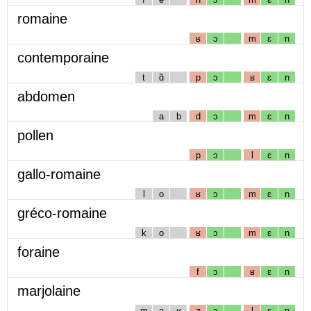
romaine
ʁ
ɔ
m
ɛ
n
contemporaine
t
ɑ̃
p
ɔ
ʁ
ɛ
n
abdomen
a
b
d
ɔ
m
ɛ
n
pollen
p
ɔ
l
ɛ
n
gallo-romaine
l
o
ʁ
ɔ
m
ɛ
n
gréco-romaine
k
o
ʁ
ɔ
m
ɛ
n
foraine
f
ɔ
ʁ
ɛ
n
marjolaine
m
a
ʁ
ʒ
ɔ
l
ɛ
n