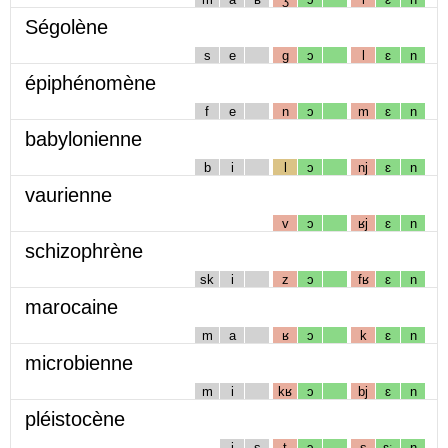
Ségolène
s
e
g
ɔ
l
ɛ
n
épiphénomène
f
e
n
ɔ
m
ɛ
n
babylonienne
b
i
l
ɔ
nj
ɛ
n
vaurienne
v
ɔ
ʁj
ɛ
n
schizophrène
sk
i
z
ɔ
fʁ
ɛ
n
marocaine
m
a
ʁ
ɔ
k
ɛ
n
microbienne
m
i
kʁ
ɔ
bj
ɛ
n
pléistocène
i
s
t
ɔ
s
ɛː
n