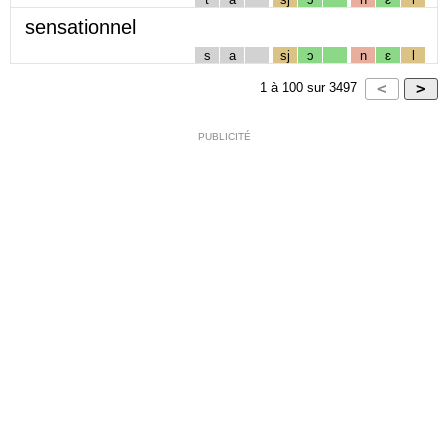
sensationnel
s
a
sj
ɔ
n
ɛ
l
1
à
100
sur
3497
PUBLICITÉ