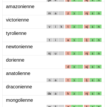
amazonienne
m
a
z
ɔ
nj
ɛ
n
victorienne
v
i
k
t
ɔ
ʁj
ɛ
n
tyrolienne
t
i
ʁ
ɔ
lj
ɛ
n
newtonienne
nj
u
t
ɔ
nj
ɛ
n
dorienne
d
ɔ
ʁj
ɛ
n
anatolienne
n
a
t
ɔ
lj
ɛ
n
draconienne
dʁ
a
k
ɔ
nj
ɛ
n
mongolienne
m
ɔ̃
g
ɔ
lj
ɛ
n