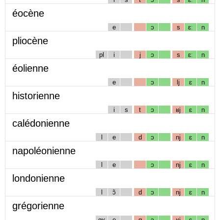
éocène
e
ɔ
s
ɛː
n
pliocène
pl
i
j
ɔ
s
ɛː
n
éolienne
e
ɔ
lj
ɛ
n
historienne
i
s
t
ɔ
ʁj
ɛ
n
calédonienne
l
e
d
ɔ
nj
ɛ
n
napoléonienne
l
e
ɔ
nj
ɛ
n
londonienne
l
ɔ̃
d
ɔ
nj
ɛ
n
grégorienne
gʁ
e
g
ɔ
ʁj
ɛ
n