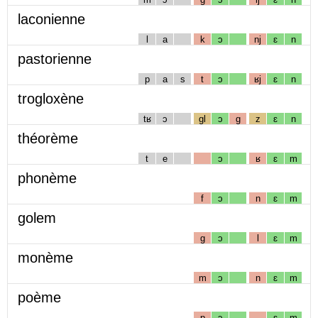
laconienne
l
a
k
ɔ
nj
ɛ
n
pastorienne
p
a
s
t
ɔ
ʁj
ɛ
n
trogloxène
tʁ
ɔ
gl
ɔ
g
z
ɛ
n
théorème
t
e
ɔ
ʁ
ɛ
m
phonème
f
ɔ
n
ɛ
m
golem
g
ɔ
l
ɛ
m
monème
m
ɔ
n
ɛ
m
poème
p
ɔ
ɛ
m