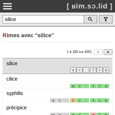
[ ʁim.sɔ.lid ]
R
imes avec "silice"
1
à
100
sur
4551
silice
cilice
s
i
l
i
s
syphilis
s
i
f
i
l
i
s
précipice
pʁ
e
s
i
p
i
s