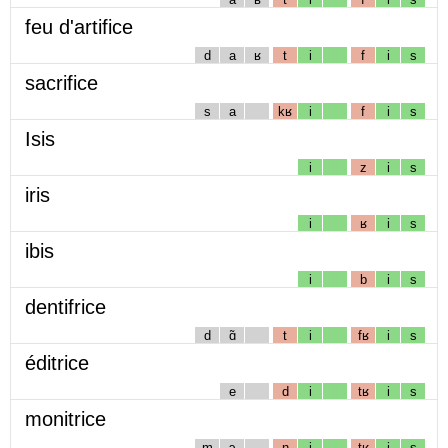
feu d'artifice
d
a
ʁ
t
i
f
i
s
sacrifice
s
a
kʁ
i
f
i
s
Isis
i
z
i
s
iris
i
ʁ
i
s
ibis
i
b
i
s
dentifrice
d
ɑ̃
t
i
fʁ
i
s
éditrice
e
d
i
tʁ
i
s
monitrice
m
ɔ
n
i
tʁ
i
s