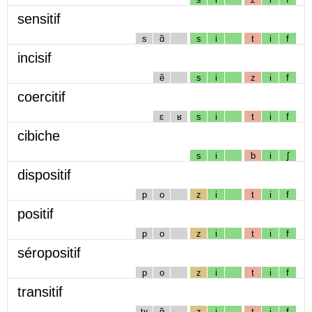
sensitif
s
ɑ̃
s
i
t
i
f
incisif
ẽ
s
i
z
i
f
coercitif
ɛ
ʁ
s
i
t
i
f
cibiche
s
i
b
i
ʃ
dispositif
p
o
z
i
t
i
f
positif
p
o
z
i
t
i
f
séropositif
p
o
z
i
t
i
f
transitif
tʁ
ɑ̃
z
i
t
i
f