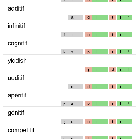
additif
a
d
i
t
i
f
infinitif
f
i
n
i
t
i
f
cognitif
k
ɔ
ɲ
i
t
i
f
yiddish
j
i
d
i
ʃ
auditif
o
d
i
t
i
f
apéritif
p
e
ʁ
i
t
i
f
génitif
ʒ
e
n
i
t
i
f
compétitif
p
e
t
i
t
i
f