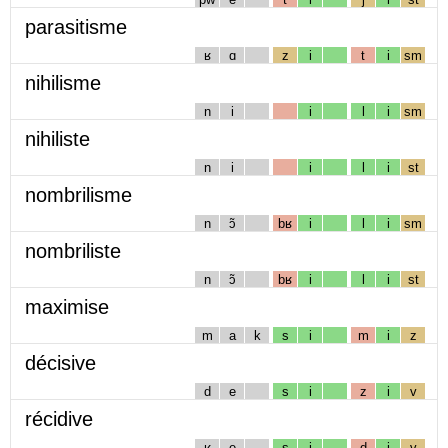
parasitisme
ʁ
ɑ
z
i
t
i
sm
nihilisme
n
i
i
l
i
sm
nihiliste
n
i
i
l
i
st
nombrilisme
n
ɔ̃
bʁ
i
l
i
sm
nombriliste
n
ɔ̃
bʁ
i
l
i
st
maximise
m
a
k
s
i
m
i
z
décisive
d
e
s
i
z
i
v
récidive
ʁ
e
s
i
d
i
v