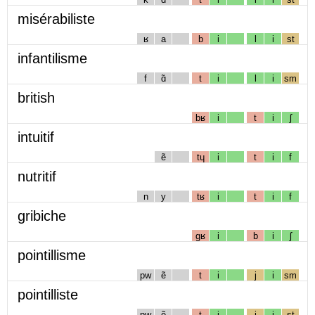
misérabiliste
ʁ
a
b
i
l
i
st
infantilisme
f
ɑ̃
t
i
l
i
sm
british
bʁ
i
t
i
ʃ
intuitif
ẽ
tɥ
i
t
i
f
nutritif
n
y
tʁ
i
t
i
f
gribiche
gʁ
i
b
i
ʃ
pointillisme
pw
ẽ
t
i
j
i
sm
pointilliste
pw
ẽ
t
i
j
i
st