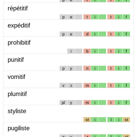
répétitif
p
e
t
i
t
i
f
expéditif
p
e
d
i
t
i
f
prohibitif
i
b
i
t
i
f
punitif
p
y
n
i
t
i
f
vomitif
v
ɔ
m
i
t
i
f
plumitif
pl
y
m
i
t
i
f
styliste
st
i
l
i
st
pugiliste
p
y
ʒ
i
l
i
st