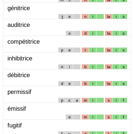
génitrice
ʒ
e
n
i
tʁ
i
s
auditrice
o
d
i
tʁ
i
s
compétitrice
p
e
t
i
tʁ
i
s
inhibitrice
n
i
b
i
tʁ
i
s
débitrice
d
e
b
i
tʁ
i
s
permissif
p
ɛ
ʁ
m
i
s
i
f
émissif
e
m
i
s
i
f
fugitif
f
y
ʒ
i
t
i
f