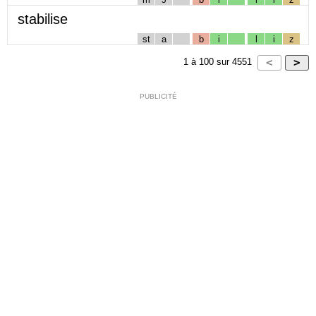
stabilise
st
a
b
i
l
i
z
1
à
100
sur
4551
PUBLICITÉ