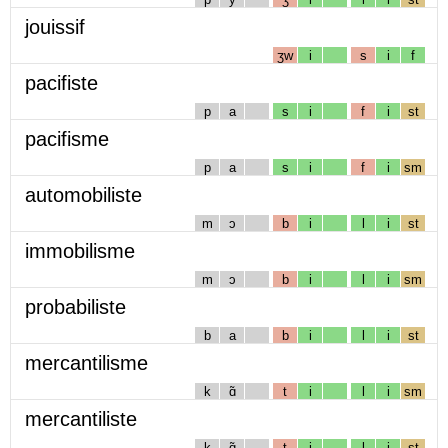
jouissif
ʒw
i
s
i
f
pacifiste
p
a
s
i
f
i
st
pacifisme
p
a
s
i
f
i
sm
automobiliste
m
ɔ
b
i
l
i
st
immobilisme
m
ɔ
b
i
l
i
sm
probabiliste
b
a
b
i
l
i
st
mercantilisme
k
ɑ̃
t
i
l
i
sm
mercantiliste
k
ɑ̃
t
i
l
i
st