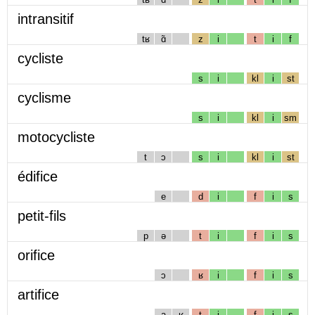
intransitif
tʁ
ɑ̃
z
i
t
i
f
cycliste
s
i
kl
i
st
cyclisme
s
i
kl
i
sm
motocycliste
t
ɔ
s
i
kl
i
st
édifice
e
d
i
f
i
s
petit-fils
p
ə
t
i
f
i
s
orifice
ɔ
ʁ
i
f
i
s
artifice
a
ʁ
t
i
f
i
s