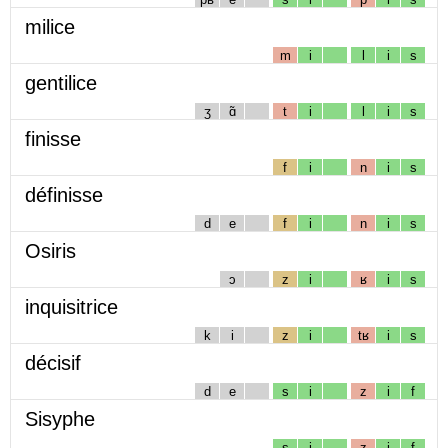
milice
m
i
l
i
s
gentilice
ʒ
ɑ̃
t
i
l
i
s
finisse
f
i
n
i
s
définisse
d
e
f
i
n
i
s
Osiris
ɔ
z
i
ʁ
i
s
inquisitrice
k
i
z
i
tʁ
i
s
décisif
d
e
s
i
z
i
f
Sisyphe
s
i
z
i
f