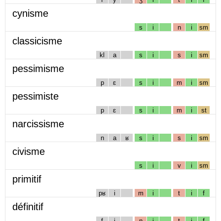
cynisme
s
i
n
i
sm
classicisme
kl
a
s
i
s
i
sm
pessimisme
p
ɛ
s
i
m
i
sm
pessimiste
p
ɛ
s
i
m
i
st
narcissisme
n
a
ʁ
s
i
s
i
sm
civisme
s
i
v
i
sm
primitif
pʁ
i
m
i
t
i
f
définitif
f
i
n
i
t
i
f