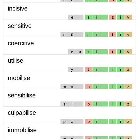
incisive
ẽ
s
i
z
i
v
sensitive
s
ɑ̃
s
i
t
i
v
coercitive
ɛ
ʁ
s
i
t
i
v
utilise
y
t
i
l
i
z
mobilise
m
ɔ
b
i
l
i
z
sensibilise
s
i
b
i
l
i
z
culpabilise
p
a
b
i
l
i
z
immobilise
m
ɔ
b
i
l
i
z