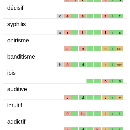
décisif
d
e
s
i
z
i
f
syphilis
s
i
f
i
l
i
s
onirisme
ɔ
n
i
ʁ
i
sm
banditisme
b
ɑ̃
d
i
t
i
sm
ibis
i
b
i
s
auditive
ɔ
d
i
t
i
v
intuitif
ẽ
tɥ
i
t
i
f
addictif
a
d
i
k
t
i
f