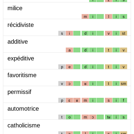
milice
m
i
l
i
s
récidiviste
s
i
d
i
v
i
st
additive
a
d
i
t
i
v
expéditive
p
e
d
i
t
i
v
favoritisme
v
ɔ
ʁ
i
t
i
sm
permissif
p
ɛ
ʁ
m
i
s
i
f
automotrice
t
o
m
ɔ
tʁ
i
s
catholicisme
t
ɔ
l
i
s
i
sm