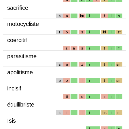
sacrifice
s
a
kʁ
i
f
i
s
motocycliste
t
ɔ
s
i
kl
i
st
coercitif
ɛ
ʁ
s
i
t
i
f
parasitisme
ʁ
ɑ
z
i
t
i
sm
apolitisme
p
ɔ
l
i
t
i
sm
incisif
ẽ
s
i
z
i
f
équilibriste
k
i
l
i
bʁ
i
st
Isis
i
z
i
s