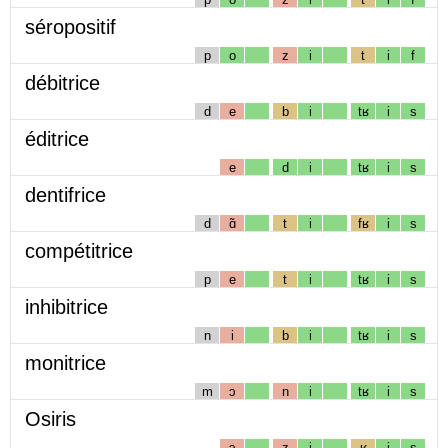
séropositif
p
o
z
i
t
i
f
débitrice
d
e
b
i
tʁ
i
s
éditrice
e
d
i
tʁ
i
s
dentifrice
d
ɑ̃
t
i
fʁ
i
s
compétitrice
p
e
t
i
tʁ
i
s
inhibitrice
n
i
b
i
tʁ
i
s
monitrice
m
ɔ
n
i
tʁ
i
s
Osiris
ɔ
z
i
ʁ
i
s