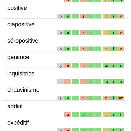
positive
p
o
z
i
t
i
v
diapositive
p
o
z
i
t
i
v
séropositive
p
o
z
i
t
i
v
génitrice
ʒ
e
n
i
tʁ
i
s
inquisitrice
k
i
z
i
tʁ
i
s
chauvinisme
ʃ
o
v
i
n
i
sm
additif
a
d
i
t
i
f
expéditif
p
e
d
i
t
i
f