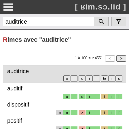
[ ʁim.sɔ.lid ]
R
imes avec "auditrice"
1
à
100
sur
4551
auditrice
auditif
o
d
i
t
i
f
dispositif
p
o
z
i
t
i
f
positif
p
o
z
i
t
i
f