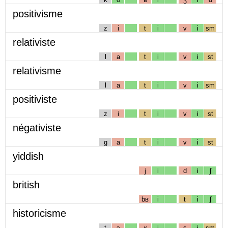
positivisme
z
i
t
i
v
i
sm
relativiste
l
a
t
i
v
i
st
relativisme
l
a
t
i
v
i
sm
positiviste
z
i
t
i
v
i
st
négativiste
g
a
t
i
v
i
st
yiddish
j
i
d
i
ʃ
british
bʁ
i
t
i
ʃ
historicisme
t
ɔ
ʁ
i
s
i
sm