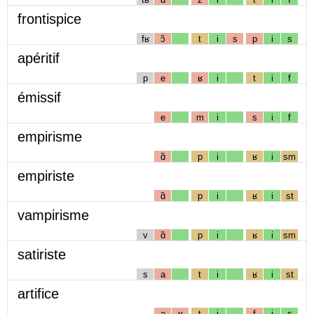
frontispice
fʁ
ɔ̃
t
i
s
p
i
s
apéritif
p
e
ʁ
i
t
i
f
émissif
e
m
i
s
i
f
empirisme
ɑ̃
p
i
ʁ
i
sm
empiriste
ɑ̃
p
i
ʁ
i
st
vampirisme
v
ɑ̃
p
i
ʁ
i
sm
satiriste
s
a
t
i
ʁ
i
st
artifice
a
ʁ
t
i
f
i
s