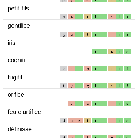
petit-fils
p
ə
t
i
f
i
s
gentilice
ʒ
ɑ̃
t
i
l
i
s
iris
i
ʁ
i
s
cognitif
k
ɔ
ɲ
i
t
i
f
fugitif
f
y
ʒ
i
t
i
f
orifice
ɔ
ʁ
i
f
i
s
feu d'artifice
d
a
ʁ
t
i
f
i
s
définisse
d
e
f
i
n
i
s