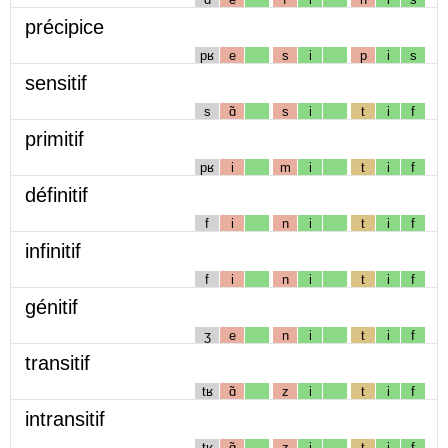
précipice
pʁ
e
s
i
p
i
s
sensitif
s
ɑ̃
s
i
t
i
f
primitif
pʁ
i
m
i
t
i
f
définitif
f
i
n
i
t
i
f
infinitif
f
i
n
i
t
i
f
génitif
ʒ
e
n
i
t
i
f
transitif
tʁ
ɑ̃
z
i
t
i
f
intransitif
tʁ
ɑ̃
z
i
t
i
f