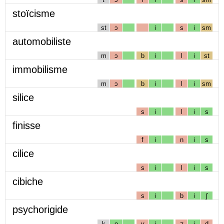
stoïcisme
st
ɔ
i
s
i
sm
automobiliste
m
ɔ
b
i
l
i
st
immobilisme
m
ɔ
b
i
l
i
sm
silice
s
i
l
i
s
finisse
f
i
n
i
s
cilice
s
i
l
i
s
cibiche
s
i
b
i
ʃ
psychorigide
k
o
ʁ
i
ʒ
i
d