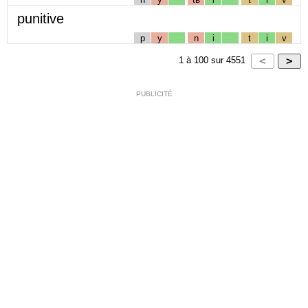
punitive
p
y
n
i
t
i
v
1
à
100
sur
4551
PUBLICITÉ