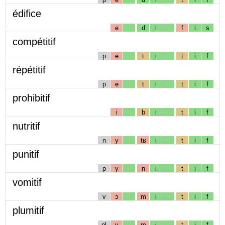
édifice
e
d
i
f
i
s
compétitif
p
e
t
i
t
i
f
répétitif
p
e
t
i
t
i
f
prohibitif
i
b
i
t
i
f
nutritif
n
y
tʁ
i
t
i
f
punitif
p
y
n
i
t
i
f
vomitif
v
ɔ
m
i
t
i
f
plumitif
pl
y
m
i
t
i
f