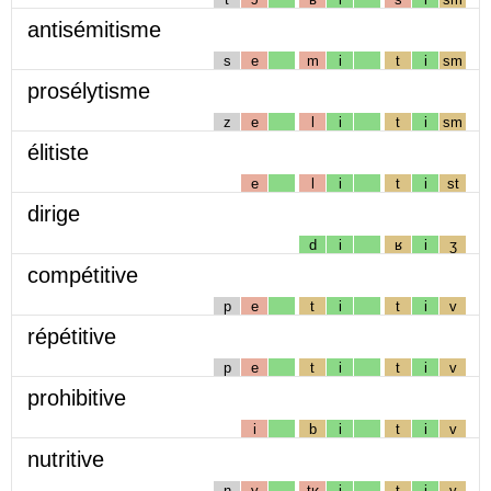
antisémitisme
s
e
m
i
t
i
sm
prosélytisme
z
e
l
i
t
i
sm
élitiste
e
l
i
t
i
st
dirige
d
i
ʁ
i
ʒ
compétitive
p
e
t
i
t
i
v
répétitive
p
e
t
i
t
i
v
prohibitive
i
b
i
t
i
v
nutritive
n
y
tʁ
i
t
i
v