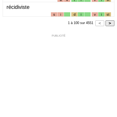
récidiviste
s
i
d
i
v
i
st
1
à
100
sur
4551
PUBLICITÉ