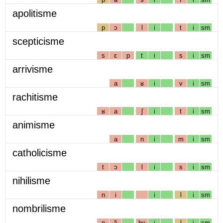
apolitisme
p
ɔ
l
i
t
i
sm
scepticisme
s
ɛ
p
t
i
s
i
sm
arrivisme
a
ʁ
i
v
i
sm
rachitisme
ʁ
a
ʃ
i
t
i
sm
animisme
a
n
i
m
i
sm
catholicisme
t
ɔ
l
i
s
i
sm
nihilisme
n
i
i
l
i
sm
nombrilisme
n
ɔ̃
bʁ
i
l
i
sm