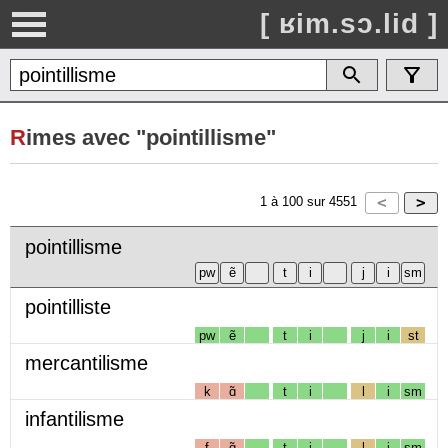
[ ʁim.sɔ.lid ]
R
imes avec "pointillisme"
1
à
100
sur
4551
pointillisme
pointilliste
pw
ẽ
t
i
j
i
st
mercantilisme
k
ɑ̃
t
i
l
i
sm
infantilisme
f
ɑ̃
t
i
l
i
sm