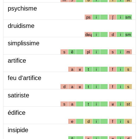
psychisme
ps
i
ʃ
i
sm
druidisme
dʁɥ
i
d
i
sm
simplissime
s
ẽ
pl
i
s
i
m
artifice
a
ʁ
t
i
f
i
s
feu d'artifice
d
a
ʁ
t
i
f
i
s
satiriste
s
a
t
i
ʁ
i
st
édifice
e
d
i
f
i
s
insipide
ẽ
s
i
p
i
d