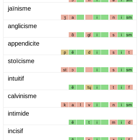
jaïnisme
ʒ
a
i
n
i
sm
anglicisme
ɑ̃
gl
i
s
i
sm
appendicite
p
ẽ
d
i
s
i
t
stoïcisme
st
ɔ
i
s
i
sm
intuitif
ẽ
tɥ
i
t
i
f
calvinisme
k
a
l
v
i
n
i
sm
intimide
ẽ
t
i
m
i
d
incisif
ẽ
s
i
z
i
f