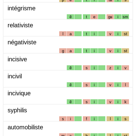
intégrisme
ẽ
t
e
gʁ
i
sm
relativiste
l
a
t
i
v
i
st
négativiste
g
a
t
i
v
i
st
incisive
ẽ
s
i
z
i
v
incivil
ẽ
s
i
v
i
l
incivique
ẽ
s
i
v
i
k
syphilis
s
i
f
i
l
i
s
automobiliste
m
ɔ
b
i
l
i
st