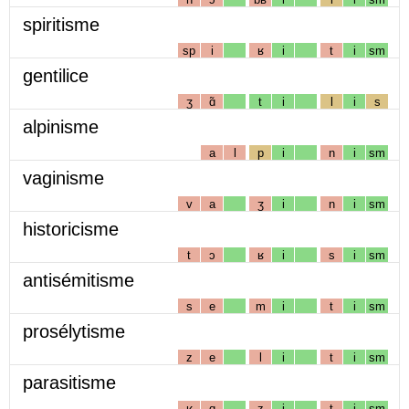
spiritisme
sp
i
ʁ
i
t
i
sm
gentilice
ʒ
ɑ̃
t
i
l
i
s
alpinisme
a
l
p
i
n
i
sm
vaginisme
v
a
ʒ
i
n
i
sm
historicisme
t
ɔ
ʁ
i
s
i
sm
antisémitisme
s
e
m
i
t
i
sm
prosélytisme
z
e
l
i
t
i
sm
parasitisme
ʁ
ɑ
z
i
t
i
sm