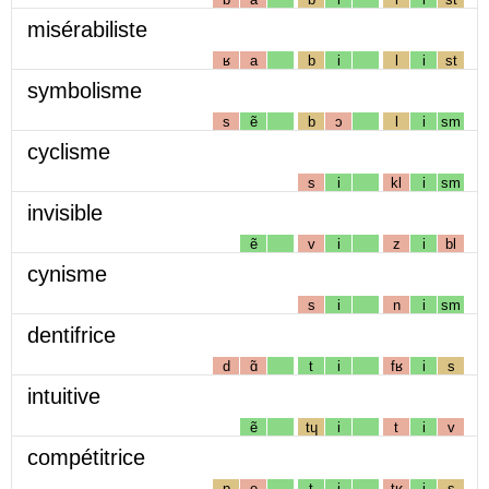
misérabiliste
ʁ
a
b
i
l
i
st
symbolisme
s
ẽ
b
ɔ
l
i
sm
cyclisme
s
i
kl
i
sm
invisible
ẽ
v
i
z
i
bl
cynisme
s
i
n
i
sm
dentifrice
d
ɑ̃
t
i
fʁ
i
s
intuitive
ẽ
tɥ
i
t
i
v
compétitrice
p
e
t
i
tʁ
i
s