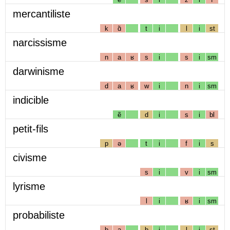
mercantiliste
k
ɑ̃
t
i
l
i
st
narcissisme
n
a
ʁ
s
i
s
i
sm
darwinisme
d
a
ʁ
w
i
n
i
sm
indicible
ẽ
d
i
s
i
bl
petit-fils
p
ə
t
i
f
i
s
civisme
s
i
v
i
sm
lyrisme
l
i
ʁ
i
sm
probabiliste
b
a
b
i
l
i
st