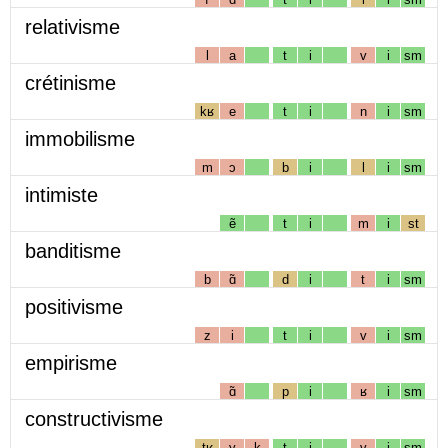
relativisme
l
a
t
i
v
i
sm
crétinisme
kʁ
e
t
i
n
i
sm
immobilisme
m
ɔ
b
i
l
i
sm
intimiste
ẽ
t
i
m
i
st
banditisme
b
ɑ̃
d
i
t
i
sm
positivisme
z
i
t
i
v
i
sm
empirisme
ɑ̃
p
i
ʁ
i
sm
constructivisme
tʁ
y
k
t
i
v
i
sm