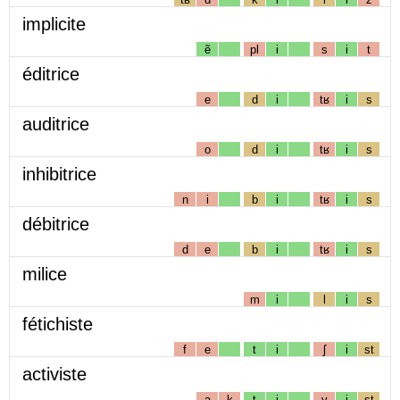
implicite
ẽ
pl
i
s
i
t
éditrice
e
d
i
tʁ
i
s
auditrice
o
d
i
tʁ
i
s
inhibitrice
n
i
b
i
tʁ
i
s
débitrice
d
e
b
i
tʁ
i
s
milice
m
i
l
i
s
fétichiste
f
e
t
i
ʃ
i
st
activiste
a
k
t
i
v
i
st