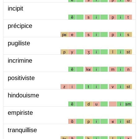
incipit
ẽ
s
i
p
i
t
précipice
pʁ
e
s
i
p
i
s
pugiliste
p
y
ʒ
i
l
i
st
incrimine
ẽ
kʁ
i
m
i
n
positiviste
z
i
t
i
v
i
st
hindouisme
ẽ
d
u
i
sm
empiriste
ɑ̃
p
i
ʁ
i
st
tranquillise
tʁ
ɑ̃
k
i
l
i
z