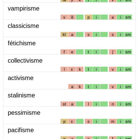
vampirisme
v
ɑ̃
p
i
ʁ
i
sm
classicisme
kl
a
s
i
s
i
sm
fétichisme
f
e
t
i
ʃ
i
sm
collectivisme
l
ɛ
k
t
i
v
i
sm
activisme
a
k
t
i
v
i
sm
stalinisme
st
a
l
i
n
i
sm
pessimisme
p
ɛ
s
i
m
i
sm
pacifisme
p
a
s
i
f
i
sm