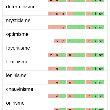
déterminisme
t
ɛ
ʁ
m
i
n
i
sm
mysticisme
m
i
s
t
i
s
i
sm
optimisme
ɔ
p
t
i
m
i
sm
favoritisme
v
ɔ
ʁ
i
t
i
sm
féminisme
f
e
m
i
n
i
sm
léninisme
l
e
n
i
n
i
sm
chauvinisme
ʃ
o
v
i
n
i
sm
onirisme
ɔ
n
i
ʁ
i
sm