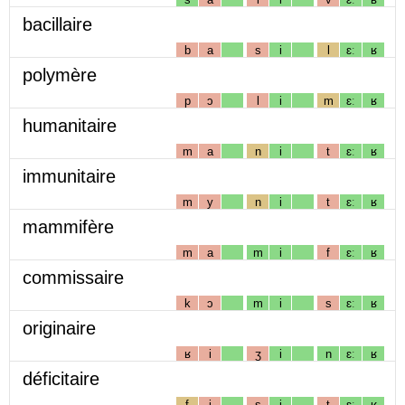
bacillaire
b
a
s
i
l
ɛː
ʁ
polymère
p
ɔ
l
i
m
ɛː
ʁ
humanitaire
m
a
n
i
t
ɛː
ʁ
immunitaire
m
y
n
i
t
ɛː
ʁ
mammifère
m
a
m
i
f
ɛː
ʁ
commissaire
k
ɔ
m
i
s
ɛː
ʁ
originaire
ʁ
i
ʒ
i
n
ɛː
ʁ
déficitaire
f
i
s
i
t
ɛː
ʁ