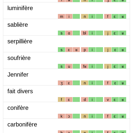
luminifère
m
i
n
i
f
ɛː
ʁ
sablière
s
ɑ
bl
i
j
ɛː
ʁ
serpillière
s
ɛ
ʁ
p
i
j
ɛ
ʁ
soufrière
s
u
fʁ
i
j
ɛː
ʁ
Jennifer
ʒ
ɛ
n
i
f
ɛ
ʁ
fait divers
f
ɛ
d
i
v
ɛː
ʁ
conifère
k
ɔ
n
i
f
ɛː
ʁ
carbonifère
b
ɔ
n
i
f
ɛː
ʁ