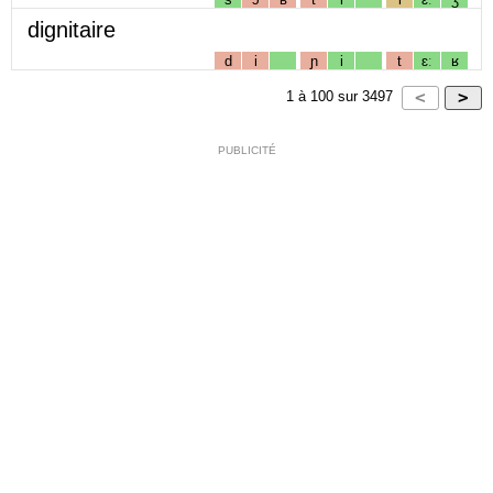
dignitaire
d
i
ɲ
i
t
ɛː
ʁ
1
à
100
sur
3497
PUBLICITÉ