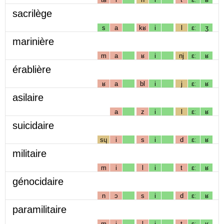
sacrilège
s
a
kʁ
i
l
ɛː
ʒ
marinière
m
a
ʁ
i
nj
ɛː
ʁ
érablière
ʁ
a
bl
i
j
ɛː
ʁ
asilaire
a
z
i
l
ɛː
ʁ
suicidaire
sɥ
i
s
i
d
ɛː
ʁ
militaire
m
i
l
i
t
ɛː
ʁ
génocidaire
n
ɔ
s
i
d
ɛː
ʁ
paramilitaire
m
i
l
i
t
ɛː
ʁ