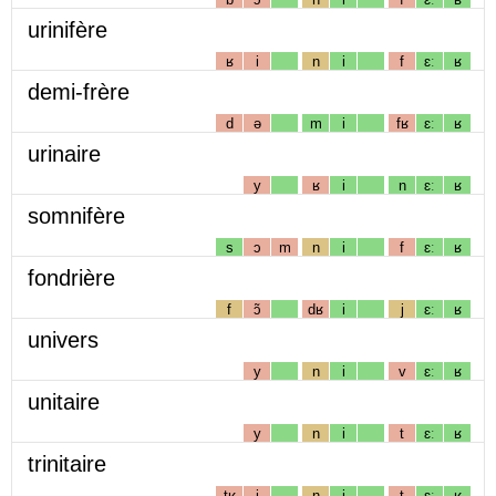
urinifère
ʁ
i
n
i
f
ɛː
ʁ
demi-frère
d
ə
m
i
fʁ
ɛː
ʁ
urinaire
y
ʁ
i
n
ɛː
ʁ
somnifère
s
ɔ
m
n
i
f
ɛː
ʁ
fondrière
f
ɔ̃
dʁ
i
j
ɛː
ʁ
univers
y
n
i
v
ɛː
ʁ
unitaire
y
n
i
t
ɛː
ʁ
trinitaire
tʁ
i
n
i
t
ɛː
ʁ