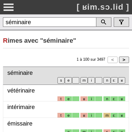
[ ʁim.sɔ.lid ]
R
imes avec "séminaire"
1
à
100
sur
3497
séminaire
vétérinaire
t
e
ʁ
i
n
ɛː
ʁ
intérimaire
t
e
ʁ
i
m
ɛː
ʁ
émissaire
e
m
i
s
ɛː
ʁ