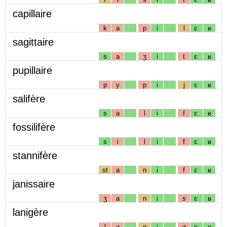
capillaire
k
a
p
i
l
ɛː
ʁ
sagittaire
s
a
ʒ
i
t
ɛː
ʁ
pupillaire
p
y
p
i
j
ɛː
ʁ
salifère
s
a
l
i
f
ɛː
ʁ
fossilifère
s
i
l
i
f
ɛː
ʁ
stannifère
st
a
n
i
f
ɛː
ʁ
janissaire
ʒ
a
n
i
s
ɛː
ʁ
lanigère
l
a
n
i
ʒ
ɛː
ʁ