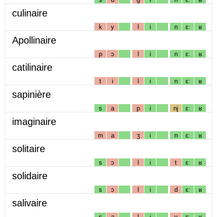
culinaire
k
y
l
i
n
ɛː
ʁ
Apollinaire
p
ɔ
l
i
n
ɛː
ʁ
catilinaire
t
i
l
i
n
ɛː
ʁ
sapinière
s
a
p
i
nj
ɛː
ʁ
imaginaire
m
a
ʒ
i
n
ɛː
ʁ
solitaire
s
ɔ
l
i
t
ɛː
ʁ
solidaire
s
ɔ
l
i
d
ɛː
ʁ
salivaire
s
a
l
i
v
ɛː
ʁ