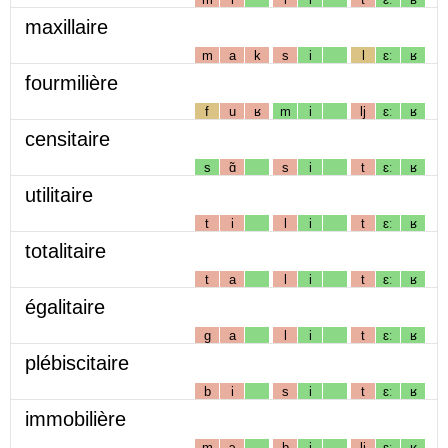
maxillaire
m
a
k
s
i
l
ɛː
ʁ
fourmilière
f
u
ʁ
m
i
lj
ɛː
ʁ
censitaire
s
ɑ̃
s
i
t
ɛː
ʁ
utilitaire
t
i
l
i
t
ɛː
ʁ
totalitaire
t
a
l
i
t
ɛː
ʁ
égalitaire
g
a
l
i
t
ɛː
ʁ
plébiscitaire
b
i
s
i
t
ɛː
ʁ
immobilière
m
ɔ
b
i
lj
ɛː
ʁ