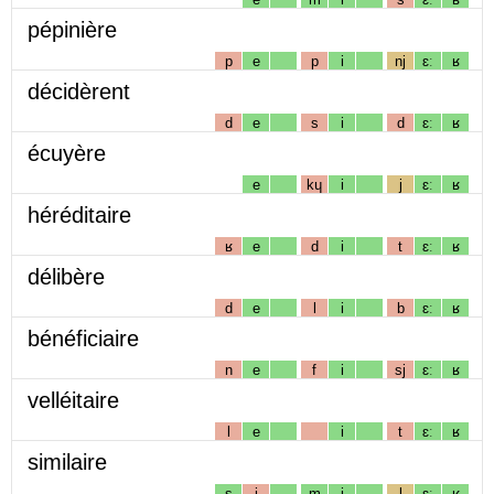
pépinière
p
e
p
i
nj
ɛː
ʁ
décidèrent
d
e
s
i
d
ɛː
ʁ
écuyère
e
kɥ
i
j
ɛː
ʁ
héréditaire
ʁ
e
d
i
t
ɛː
ʁ
délibère
d
e
l
i
b
ɛː
ʁ
bénéficiaire
n
e
f
i
sj
ɛː
ʁ
velléitaire
l
e
i
t
ɛː
ʁ
similaire
s
i
m
i
l
ɛː
ʁ