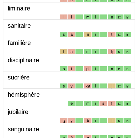
liminaire
l
i
m
i
n
ɛː
ʁ
sanitaire
s
a
n
i
t
ɛː
ʁ
familière
f
a
m
i
lj
ɛː
ʁ
disciplinaire
s
i
pl
i
n
ɛː
ʁ
sucrière
s
y
kʁ
i
j
ɛː
ʁ
hémisphère
e
m
i
s
f
ɛː
ʁ
jubilaire
ʒ
y
b
i
l
ɛː
ʁ
sanguinaire
s
ɑ̃
g
i
n
ɛː
ʁ