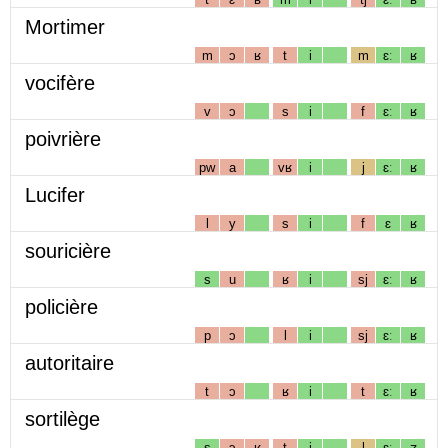
Mortimer
m
ɔ
ʁ
t
i
m
ɛː
ʁ
vocifère
v
ɔ
s
i
f
ɛː
ʁ
poivrière
pw
a
vʁ
i
j
ɛː
ʁ
Lucifer
l
y
s
i
f
ɛ
ʁ
souricière
s
u
ʁ
i
sj
ɛː
ʁ
policière
p
ɔ
l
i
sj
ɛː
ʁ
autoritaire
t
ɔ
ʁ
i
t
ɛː
ʁ
sortilège
s
ɔ
ʁ
t
i
l
ɛː
ʒ