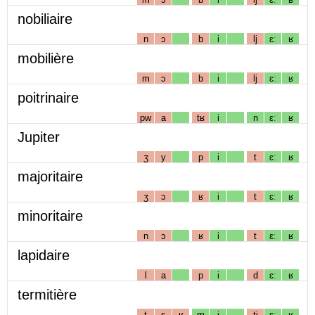
nobiliaire
n
ɔ
b
i
lj
ɛː
ʁ
mobilière
m
ɔ
b
i
lj
ɛː
ʁ
poitrinaire
pw
a
tʁ
i
n
ɛː
ʁ
Jupiter
ʒ
y
p
i
t
ɛː
ʁ
majoritaire
ʒ
ɔ
ʁ
i
t
ɛː
ʁ
minoritaire
n
ɔ
ʁ
i
t
ɛː
ʁ
lapidaire
l
a
p
i
d
ɛː
ʁ
termitière
t
ɛ
ʁ
m
i
tj
ɛː
ʁ