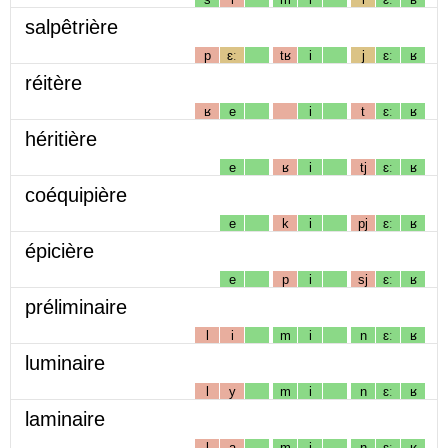
salpêtrière
p
ɛː
tʁ
i
j
ɛː
ʁ
réitère
ʁ
e
i
t
ɛː
ʁ
héritière
e
ʁ
i
tj
ɛː
ʁ
coéquipière
e
k
i
pj
ɛː
ʁ
épicière
e
p
i
sj
ɛː
ʁ
préliminaire
l
i
m
i
n
ɛː
ʁ
luminaire
l
y
m
i
n
ɛː
ʁ
laminaire
l
a
m
i
n
ɛː
ʁ