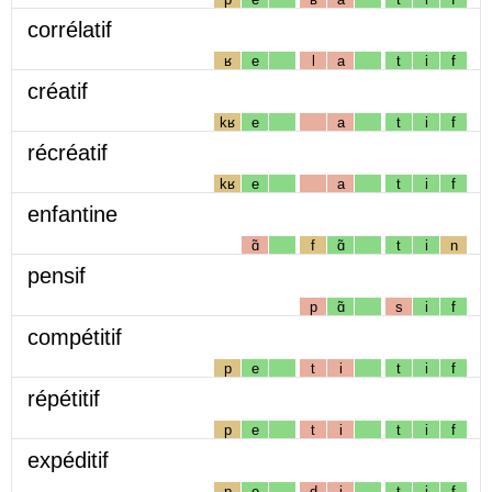
corrélatif
ʁ
e
l
a
t
i
f
créatif
kʁ
e
a
t
i
f
récréatif
kʁ
e
a
t
i
f
enfantine
ɑ̃
f
ɑ̃
t
i
n
pensif
p
ɑ̃
s
i
f
compétitif
p
e
t
i
t
i
f
répétitif
p
e
t
i
t
i
f
expéditif
p
e
d
i
t
i
f