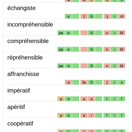
échangiste
e
ʃ
ɑ̃
ʒ
i
st
incompréhensible
pʁ
e
ɑ̃
s
i
bl
compréhensible
pʁ
e
ɑ̃
s
i
bl
répréhensible
pʁ
e
ɑ̃
s
i
bl
affranchisse
a
fʁ
ɑ̃
ʃ
i
s
impératif
p
e
ʁ
a
t
i
f
apéritif
p
e
ʁ
i
t
i
f
coopératif
p
e
ʁ
a
t
i
f