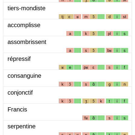
tiers-mondiste
tj
ɛː
ʁ
m
ɔ̃
d
i
st
accomplisse
a
k
ɔ̃
pl
i
s
assombrissent
a
s
ɔ̃
bʁ
i
s
répressif
ʁ
e
pʁ
ɛ
s
i
f
consanguine
k
ɔ̃
s
ɑ̃
g
i
n
conjonctif
k
ɔ̃
ʒ
ɔ̃
k
t
i
f
Francis
fʁ
ɑ̃
s
i
s
serpentine
s
ɛ
ʁ
p
ɑ̃
t
i
n