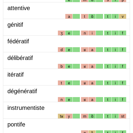
attentive
a
t
ɑ̃
t
i
v
génitif
ʒ
e
n
i
t
i
f
fédératif
d
e
ʁ
a
t
i
f
délibératif
b
e
ʁ
a
t
i
f
itératif
t
e
ʁ
a
t
i
f
dégénératif
n
e
ʁ
a
t
i
f
instrumentiste
tʁ
y
m
ɑ̃
t
i
st
pontife
p
ɔ̃
t
i
f