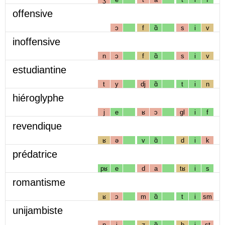
offensive
ɔ
f
ɑ̃
s
i
v
inoffensive
n
ɔ
f
ɑ̃
s
i
v
estudiantine
t
y
dj
ɑ̃
t
i
n
hiéroglyphe
j
e
ʁ
ɔ
gl
i
f
revendique
ʁ
ə
v
ɑ̃
d
i
k
prédatrice
pʁ
e
d
a
tʁ
i
s
romantisme
ʁ
ɔ
m
ɑ̃
t
i
sm
unijambiste
n
i
ʒ
ɑ̃
b
i
st