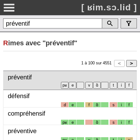
[ ʁim.sɔ.lid ]
R
imes avec "préventif"
1
à
100
sur
4551
préventif
défensif
d
e
f
ɑ̃
s
i
f
compréhensif
pʁ
e
ɑ̃
s
i
f
préventive
pʁ
e
v
ɑ̃
t
i
v