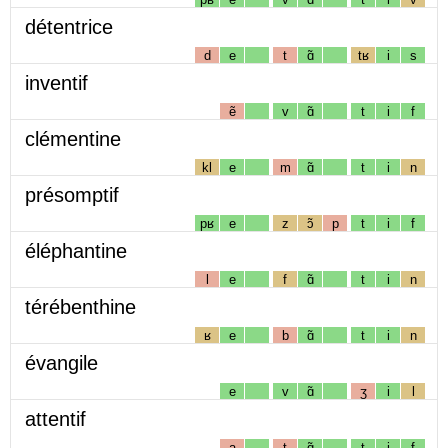
détentrice
d
e
t
ɑ̃
tʁ
i
s
inventif
ẽ
v
ɑ̃
t
i
f
clémentine
kl
e
m
ɑ̃
t
i
n
présomptif
pʁ
e
z
ɔ̃
p
t
i
f
éléphantine
l
e
f
ɑ̃
t
i
n
térébenthine
ʁ
e
b
ɑ̃
t
i
n
évangile
e
v
ɑ̃
ʒ
i
l
attentif
a
t
ɑ̃
t
i
f