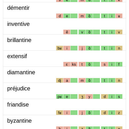
démentir
d
e
m
ɑ̃
t
i
ʁ
inventive
ẽ
v
ɑ̃
t
i
v
brillantine
bʁ
i
j
ɑ̃
t
i
n
extensif
ɛ
ks
t
ɑ̃
s
i
f
diamantine
dj
a
m
ɑ̃
t
i
n
préjudice
pʁ
e
ʒ
y
d
i
s
friandise
fʁ
i
j
ɑ̃
d
i
z
byzantine
b
i
z
ɑ̃
t
i
n