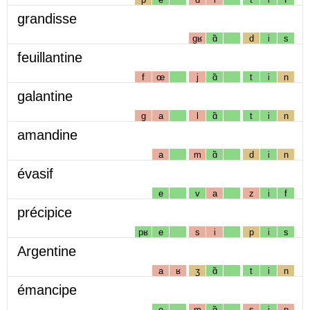
grandisse
gʁ
ɑ̃
d
i
s
feuillantine
f
œ
j
ɑ̃
t
i
n
galantine
g
a
l
ɑ̃
t
i
n
amandine
a
m
ɑ̃
d
i
n
évasif
e
v
a
z
i
f
précipice
pʁ
e
s
i
p
i
s
Argentine
a
ʁ
ʒ
ɑ̃
t
i
n
émancipe
e
m
ɑ̃
s
i
p