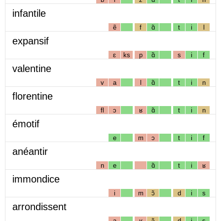
infantile
ẽ
f
ɑ̃
t
i
l
expansif
ɛ
ks
p
ɑ̃
s
i
f
valentine
v
a
l
ɑ̃
t
i
n
florentine
fl
ɔ
ʁ
ɑ̃
t
i
n
émotif
e
m
ɔ
t
i
f
anéantir
n
e
ɑ̃
t
i
ʁ
immondice
i
m
ɔ̃
d
i
s
arrondissent
a
ʁ
ɔ̃
d
i
s