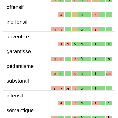
offensif
ɔ
f
ɑ̃
s
i
f
inoffensif
n
ɔ
f
ɑ̃
s
i
f
adventice
a
d
v
ɑ̃
t
i
s
garantisse
g
a
ʁ
ɑ̃
t
i
s
pédantisme
p
e
d
ɑ̃
t
i
sm
substantif
s
y
ps
t
ɑ̃
t
i
f
intensif
ẽ
t
ɑ̃
s
i
f
sémantique
s
e
m
ɑ̃
t
i
k