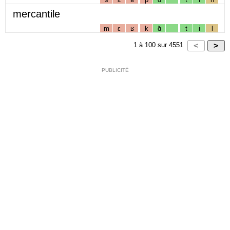
mercantile
m
ɛ
ʁ
k
ɑ̃
t
i
l
1
à
100
sur
4551
PUBLICITÉ