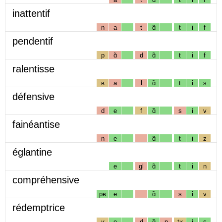
inattentif
n
a
t
ɑ̃
t
i
f
pendentif
p
ɑ̃
d
ɑ̃
t
i
f
ralentisse
ʁ
a
l
ɑ̃
t
i
s
défensive
d
e
f
ɑ̃
s
i
v
fainéantise
n
e
ɑ̃
t
i
z
églantine
e
gl
ɑ̃
t
i
n
compréhensive
pʁ
e
ɑ̃
s
i
v
rédemptrice
ʁ
e
d
ɑ̃
p
tʁ
i
s