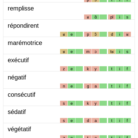
remplisse
ʁ
ɑ̃
pl
i
s
répondirent
ʁ
e
p
ɔ̃
d
i
ʁ
marémotrice
ʁ
e
m
ɔ
tʁ
i
s
exécutif
z
e
k
y
t
i
f
négatif
n
e
g
a
t
i
f
consécutif
s
e
k
y
t
i
f
sédatif
s
e
d
a
t
i
f
végétatif
ʒ
e
t
a
t
i
f