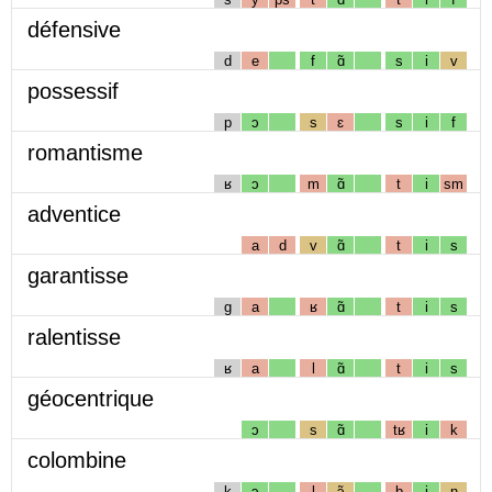
défensive
d
e
f
ɑ̃
s
i
v
possessif
p
ɔ
s
ɛ
s
i
f
romantisme
ʁ
ɔ
m
ɑ̃
t
i
sm
adventice
a
d
v
ɑ̃
t
i
s
garantisse
g
a
ʁ
ɑ̃
t
i
s
ralentisse
ʁ
a
l
ɑ̃
t
i
s
géocentrique
ɔ
s
ɑ̃
tʁ
i
k
colombine
k
ɔ
l
ɔ̃
b
i
n