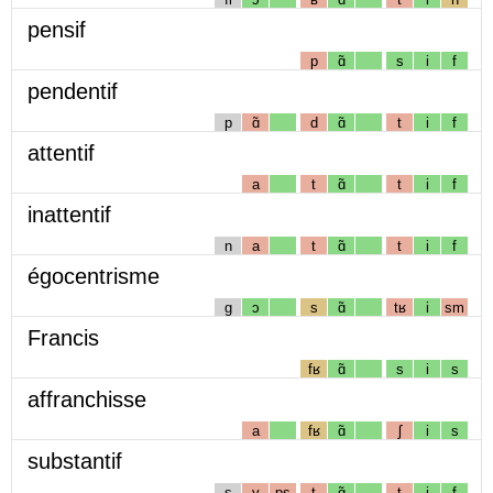
pensif
p
ɑ̃
s
i
f
pendentif
p
ɑ̃
d
ɑ̃
t
i
f
attentif
a
t
ɑ̃
t
i
f
inattentif
n
a
t
ɑ̃
t
i
f
égocentrisme
g
ɔ
s
ɑ̃
tʁ
i
sm
Francis
fʁ
ɑ̃
s
i
s
affranchisse
a
fʁ
ɑ̃
ʃ
i
s
substantif
s
y
ps
t
ɑ̃
t
i
f