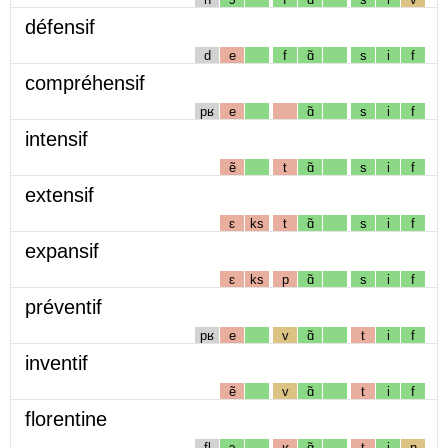
défensif
d
e
f
ɑ̃
s
i
f
compréhensif
pʁ
e
ɑ̃
s
i
f
intensif
ẽ
t
ɑ̃
s
i
f
extensif
ɛ
ks
t
ɑ̃
s
i
f
expansif
ɛ
ks
p
ɑ̃
s
i
f
préventif
pʁ
e
v
ɑ̃
t
i
f
inventif
ẽ
v
ɑ̃
t
i
f
florentine
fl
ɔ
ʁ
ɑ̃
t
i
n