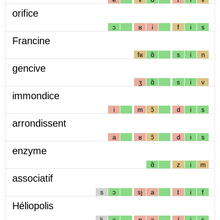
orifice
ɔ
ʁ
i
f
i
s
Francine
fʁ
ɑ̃
s
i
n
gencive
ʒ
ɑ̃
s
i
v
immondice
i
m
ɔ̃
d
i
s
arrondissent
a
ʁ
ɔ̃
d
i
s
enzyme
ɑ̃
z
i
m
associatif
s
ɔ
sj
a
t
i
f
Héliopolis
lj
ɔ
p
ɔ
l
i
s