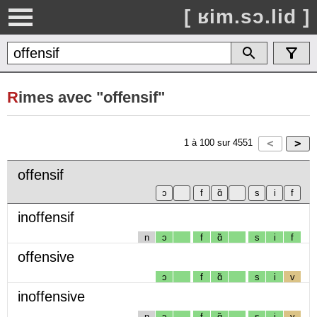
[ ʁim.sɔ.lid ]
R
imes avec "offensif"
1
à
100
sur
4551
offensif
inoffensif
n
ɔ
f
ɑ̃
s
i
f
offensive
ɔ
f
ɑ̃
s
i
v
inoffensive
n
ɔ
f
ɑ̃
s
i
v