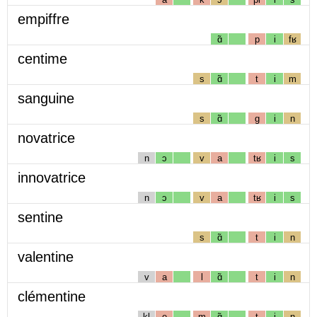
empiffre
ɑ̃
p
i
fʁ
centime
s
ɑ̃
t
i
m
sanguine
s
ɑ̃
g
i
n
novatrice
n
ɔ
v
a
tʁ
i
s
innovatrice
n
ɔ
v
a
tʁ
i
s
sentine
s
ɑ̃
t
i
n
valentine
v
a
l
ɑ̃
t
i
n
clémentine
kl
e
m
ɑ̃
t
i
n