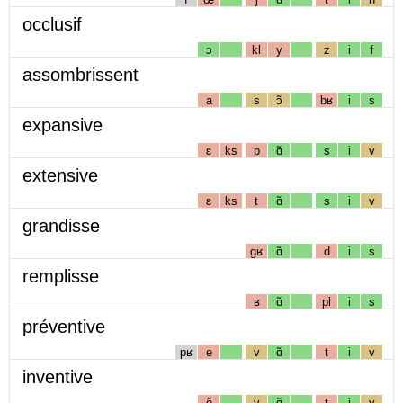
occlusif
ɔ
kl
y
z
i
f
assombrissent
a
s
ɔ̃
bʁ
i
s
expansive
ɛ
ks
p
ɑ̃
s
i
v
extensive
ɛ
ks
t
ɑ̃
s
i
v
grandisse
gʁ
ɑ̃
d
i
s
remplisse
ʁ
ɑ̃
pl
i
s
préventive
pʁ
e
v
ɑ̃
t
i
v
inventive
ẽ
v
ɑ̃
t
i
v