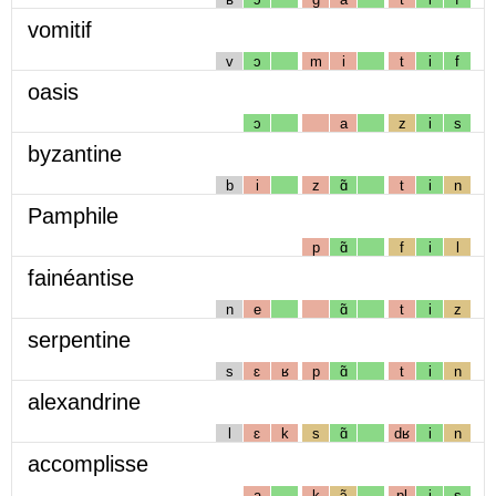
vomitif
v
ɔ
m
i
t
i
f
oasis
ɔ
a
z
i
s
byzantine
b
i
z
ɑ̃
t
i
n
Pamphile
p
ɑ̃
f
i
l
fainéantise
n
e
ɑ̃
t
i
z
serpentine
s
ɛ
ʁ
p
ɑ̃
t
i
n
alexandrine
l
ɛ
k
s
ɑ̃
dʁ
i
n
accomplisse
a
k
ɔ̃
pl
i
s