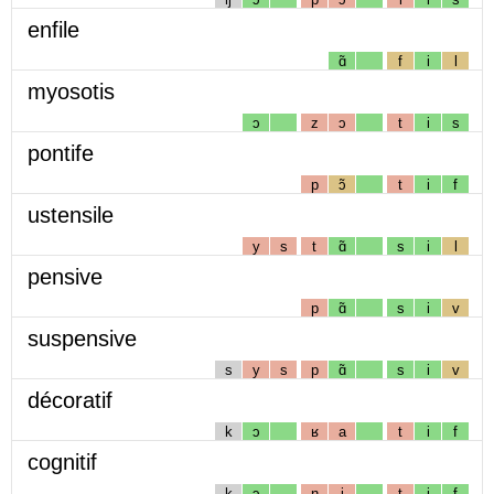
enfile
ɑ̃
f
i
l
myosotis
ɔ
z
ɔ
t
i
s
pontife
p
ɔ̃
t
i
f
ustensile
y
s
t
ɑ̃
s
i
l
pensive
p
ɑ̃
s
i
v
suspensive
s
y
s
p
ɑ̃
s
i
v
décoratif
k
ɔ
ʁ
a
t
i
f
cognitif
k
ɔ
ɲ
i
t
i
f