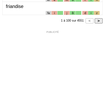
friandise
fʁ
i
j
ɑ̃
d
i
z
1
à
100
sur
4551
PUBLICITÉ