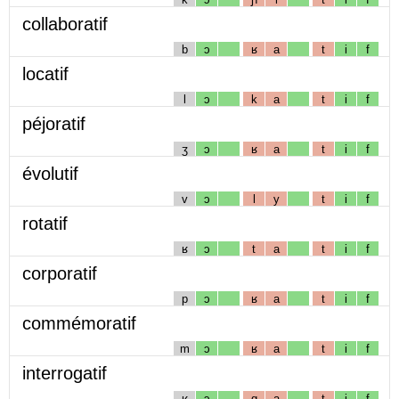
collaboratif
b
ɔ
ʁ
a
t
i
f
locatif
l
ɔ
k
a
t
i
f
péjoratif
ʒ
ɔ
ʁ
a
t
i
f
évolutif
v
ɔ
l
y
t
i
f
rotatif
ʁ
ɔ
t
a
t
i
f
corporatif
p
ɔ
ʁ
a
t
i
f
commémoratif
m
ɔ
ʁ
a
t
i
f
interrogatif
ʁ
ɔ
g
a
t
i
f