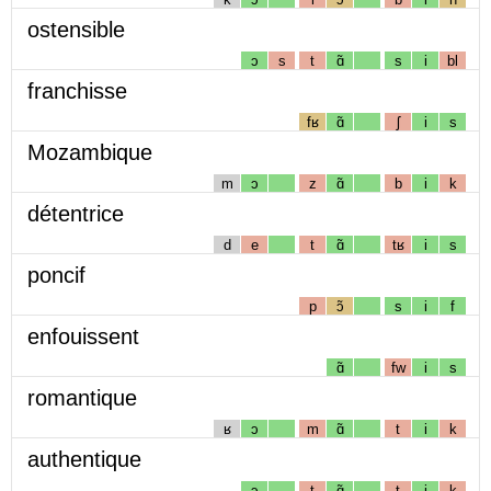
ostensible
ɔ
s
t
ɑ̃
s
i
bl
franchisse
fʁ
ɑ̃
ʃ
i
s
Mozambique
m
ɔ
z
ɑ̃
b
i
k
détentrice
d
e
t
ɑ̃
tʁ
i
s
poncif
p
ɔ̃
s
i
f
enfouissent
ɑ̃
fw
i
s
romantique
ʁ
ɔ
m
ɑ̃
t
i
k
authentique
ɔ
t
ɑ̃
t
i
k