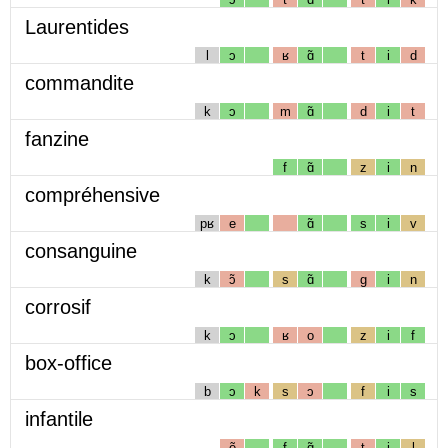
Laurentides
l
ɔ
ʁ
ɑ̃
t
i
d
commandite
k
ɔ
m
ɑ̃
d
i
t
fanzine
f
ɑ̃
z
i
n
compréhensive
pʁ
e
ɑ̃
s
i
v
consanguine
k
ɔ̃
s
ɑ̃
g
i
n
corrosif
k
ɔ
ʁ
o
z
i
f
box-office
b
ɔ
k
s
ɔ
f
i
s
infantile
ẽ
f
ɑ̃
t
i
l