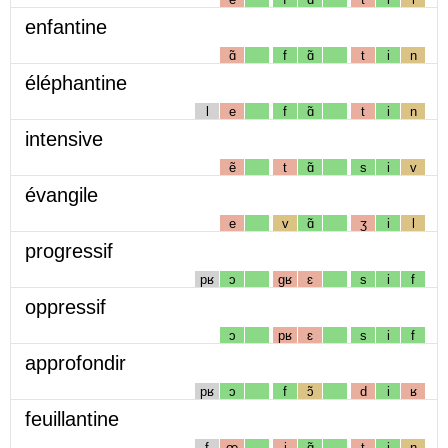
enfantine
ɑ̃
f
ɑ̃
t
i
n
éléphantine
l
e
f
ɑ̃
t
i
n
intensive
ẽ
t
ɑ̃
s
i
v
évangile
e
v
ɑ̃
ʒ
i
l
progressif
pʁ
ɔ
gʁ
ɛ
s
i
f
oppressif
ɔ
pʁ
ɛ
s
i
f
approfondir
pʁ
ɔ
f
ɔ̃
d
i
ʁ
feuillantine
f
œ
j
ɑ̃
t
i
n