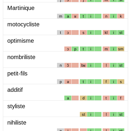
Martinique
m
a
ʁ
t
i
n
i
k
motocycliste
t
ɔ
s
i
kl
i
st
optimisme
ɔ
p
t
i
m
i
sm
nombriliste
n
ɔ̃
bʁ
i
l
i
st
petit-fils
p
ə
t
i
f
i
s
additif
a
d
i
t
i
f
styliste
st
i
l
i
st
nihiliste
n
i
i
l
i
st