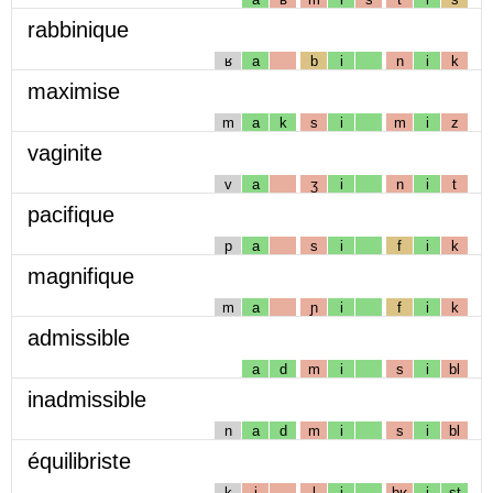
rabbinique
ʁ
a
b
i
n
i
k
maximise
m
a
k
s
i
m
i
z
vaginite
v
a
ʒ
i
n
i
t
pacifique
p
a
s
i
f
i
k
magnifique
m
a
ɲ
i
f
i
k
admissible
a
d
m
i
s
i
bl
inadmissible
n
a
d
m
i
s
i
bl
équilibriste
k
i
l
i
bʁ
i
st