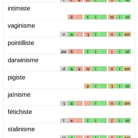
intimiste
ẽ
t
i
m
i
st
vaginisme
v
a
ʒ
i
n
i
sm
pointilliste
pw
ẽ
t
i
j
i
st
darwinisme
d
a
ʁ
w
i
n
i
sm
pigiste
p
i
ʒ
i
st
jaïnisme
ʒ
a
i
n
i
sm
fétichiste
f
e
t
i
ʃ
i
st
stalinisme
st
a
l
i
n
i
sm