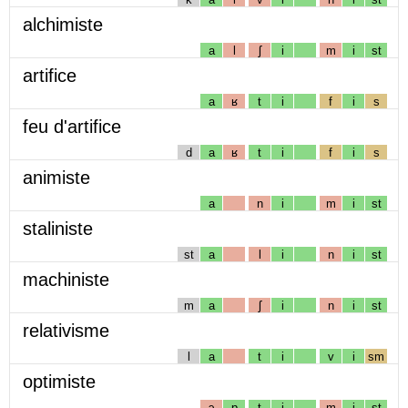
alchimiste
a
l
ʃ
i
m
i
st
artifice
a
ʁ
t
i
f
i
s
feu d'artifice
d
a
ʁ
t
i
f
i
s
animiste
a
n
i
m
i
st
staliniste
st
a
l
i
n
i
st
machiniste
m
a
ʃ
i
n
i
st
relativisme
l
a
t
i
v
i
sm
optimiste
ɔ
p
t
i
m
i
st