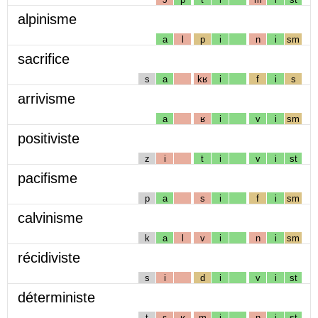
alpinisme
a
l
p
i
n
i
sm
sacrifice
s
a
kʁ
i
f
i
s
arrivisme
a
ʁ
i
v
i
sm
positiviste
z
i
t
i
v
i
st
pacifisme
p
a
s
i
f
i
sm
calvinisme
k
a
l
v
i
n
i
sm
récidiviste
s
i
d
i
v
i
st
déterministe
t
ɛ
ʁ
m
i
n
i
st