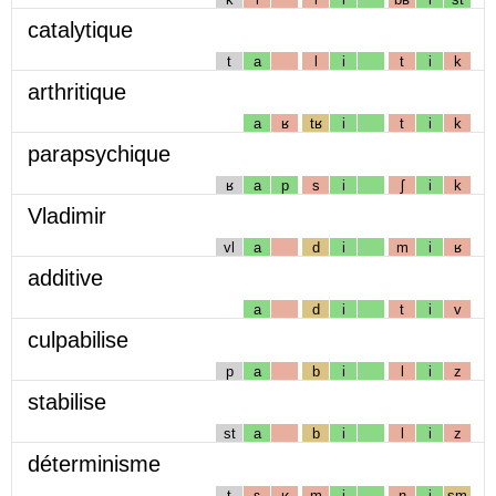
catalytique
t
a
l
i
t
i
k
arthritique
a
ʁ
tʁ
i
t
i
k
parapsychique
ʁ
a
p
s
i
ʃ
i
k
Vladimir
vl
a
d
i
m
i
ʁ
additive
a
d
i
t
i
v
culpabilise
p
a
b
i
l
i
z
stabilise
st
a
b
i
l
i
z
déterminisme
t
ɛ
ʁ
m
i
n
i
sm