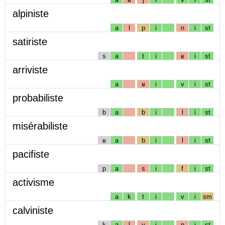
alpiniste
a
l
p
i
n
i
st
satiriste
s
a
t
i
ʁ
i
st
arriviste
a
ʁ
i
v
i
st
probabiliste
b
a
b
i
l
i
st
misérabiliste
ʁ
a
b
i
l
i
st
pacifiste
p
a
s
i
f
i
st
activisme
a
k
t
i
v
i
sm
calviniste
k
a
l
v
i
n
i
st