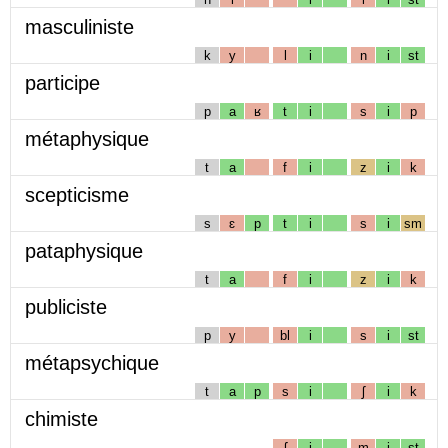
masculiniste
k
y
l
i
n
i
st
participe
p
a
ʁ
t
i
s
i
p
métaphysique
t
a
f
i
z
i
k
scepticisme
s
ɛ
p
t
i
s
i
sm
pataphysique
t
a
f
i
z
i
k
publiciste
p
y
bl
i
s
i
st
métapsychique
t
a
p
s
i
ʃ
i
k
chimiste
ʃ
i
m
i
st