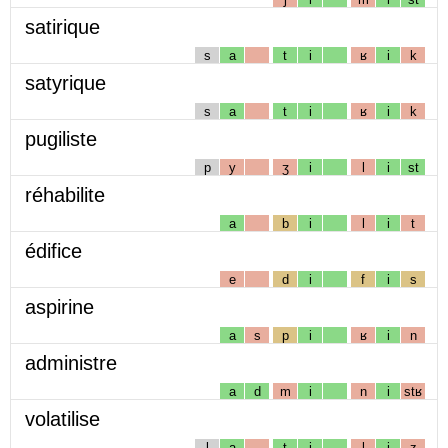
satirique
s
a
t
i
ʁ
i
k
satyrique
s
a
t
i
ʁ
i
k
pugiliste
p
y
ʒ
i
l
i
st
réhabilite
a
b
i
l
i
t
édifice
e
d
i
f
i
s
aspirine
a
s
p
i
ʁ
i
n
administre
a
d
m
i
n
i
stʁ
volatilise
l
a
t
i
l
i
z