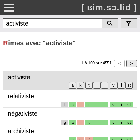
[ ʁim.sɔ.lid ]
R
imes avec "activiste"
1
à
100
sur
4551
activiste
relativiste
l
a
t
i
v
i
st
négativiste
g
a
t
i
v
i
st
archiviste
a
ʁ
ʃ
i
v
i
st