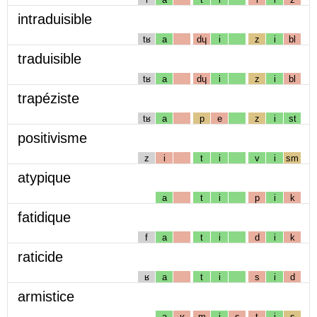
intraduisible
tʁ
a
dɥ
i
z
i
bl
traduisible
tʁ
a
dɥ
i
z
i
bl
trapéziste
tʁ
a
p
e
z
i
st
positivisme
z
i
t
i
v
i
sm
atypique
a
t
i
p
i
k
fatidique
f
a
t
i
d
i
k
raticide
ʁ
a
t
i
s
i
d
armistice
a
ʁ
m
i
s
t
i
s