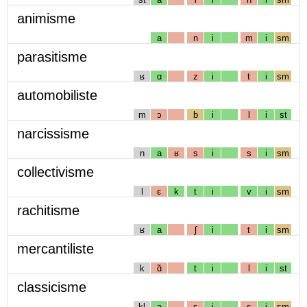
animisme
a
n
i
m
i
sm
parasitisme
ʁ
ɑ
z
i
t
i
sm
automobiliste
m
ɔ
b
i
l
i
st
narcissisme
n
a
ʁ
s
i
s
i
sm
collectivisme
l
ɛ
k
t
i
v
i
sm
rachitisme
ʁ
a
ʃ
i
t
i
sm
mercantiliste
k
ɑ̃
t
i
l
i
st
classicisme
kl
a
s
i
s
i
sm