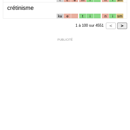
crétinisme
kʁ
e
t
i
n
i
sm
1
à
100
sur
4551
PUBLICITÉ