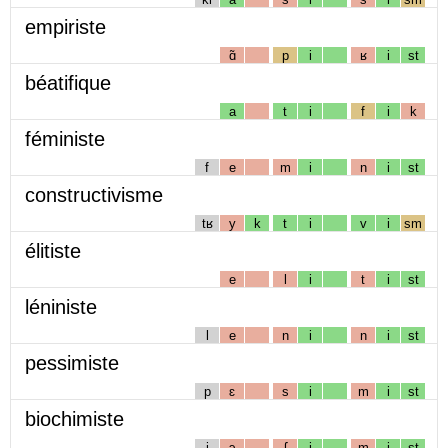
empiriste
ɑ̃
p
i
ʁ
i
st
béatifique
a
t
i
f
i
k
féministe
f
e
m
i
n
i
st
constructivisme
tʁ
y
k
t
i
v
i
sm
élitiste
e
l
i
t
i
st
léniniste
l
e
n
i
n
i
st
pessimiste
p
ɛ
s
i
m
i
st
biochimiste
j
ɔ
ʃ
i
m
i
st