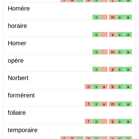
Homère
ɔ
m
ɛː
ʁ
horaire
ɔ
ʁ
ɛː
ʁ
Homer
ɔ
m
ɛː
ʁ
opère
ɔ
p
ɛː
ʁ
Norbert
n
ɔ
ʁ
b
ɛː
ʁ
formèrent
f
ɔ
ʁ
m
ɛː
ʁ
foliaire
f
ɔ
lj
ɛː
ʁ
temporaire
t
ɑ̃
p
ɔ
ʁ
ɛː
ʁ