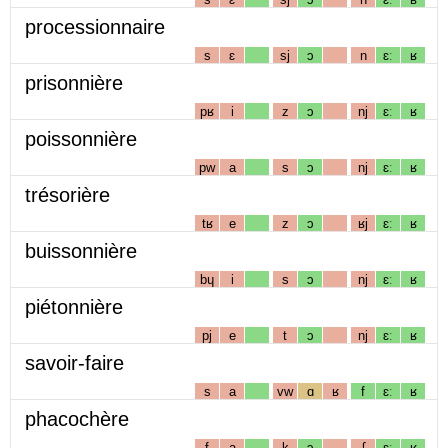
processionnaire
s
ɛ
sj
ɔ
n
ɛː
ʁ
prisonnière
pʁ
i
z
ɔ
nj
ɛː
ʁ
poissonnière
pw
a
s
ɔ
nj
ɛː
ʁ
trésorière
tʁ
e
z
ɔ
ʁj
ɛː
ʁ
buissonnière
bɥ
i
s
ɔ
nj
ɛː
ʁ
piétonnière
pj
e
t
ɔ
nj
ɛː
ʁ
savoir-faire
s
a
vw
ɑ
ʁ
f
ɛː
ʁ
phacochère
f
a
k
ɔ
ʃ
ɛː
ʁ