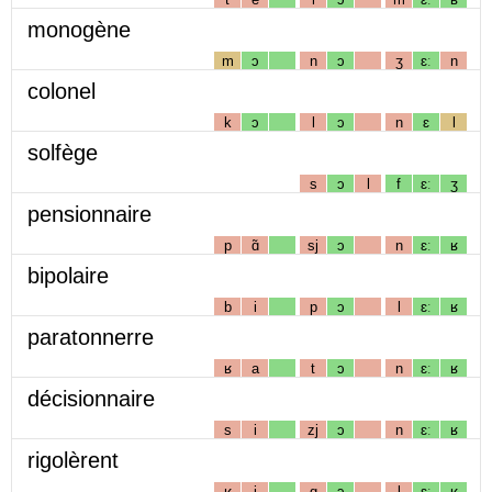
monogène
m
ɔ
n
ɔ
ʒ
ɛː
n
colonel
k
ɔ
l
ɔ
n
ɛ
l
solfège
s
ɔ
l
f
ɛː
ʒ
pensionnaire
p
ɑ̃
sj
ɔ
n
ɛː
ʁ
bipolaire
b
i
p
ɔ
l
ɛː
ʁ
paratonnerre
ʁ
a
t
ɔ
n
ɛː
ʁ
décisionnaire
s
i
zj
ɔ
n
ɛː
ʁ
rigolèrent
ʁ
i
g
ɔ
l
ɛː
ʁ