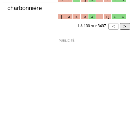
charbonnière
ʃ
a
ʁ
b
ɔ
nj
ɛː
ʁ
1
à
100
sur
3497
PUBLICITÉ