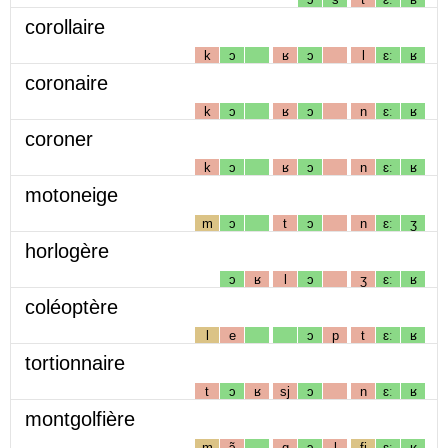
corollaire
k
ɔ
ʁ
ɔ
l
ɛː
ʁ
coronaire
k
ɔ
ʁ
ɔ
n
ɛː
ʁ
coroner
k
ɔ
ʁ
ɔ
n
ɛː
ʁ
motoneige
m
ɔ
t
ɔ
n
ɛː
ʒ
horlogère
ɔ
ʁ
l
ɔ
ʒ
ɛː
ʁ
coléoptère
l
e
ɔ
p
t
ɛː
ʁ
tortionnaire
t
ɔ
ʁ
sj
ɔ
n
ɛː
ʁ
montgolfière
m
ɔ̃
g
ɔ
l
fj
ɛː
ʁ