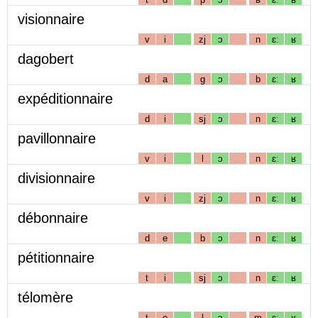
visionnaire
v
i
zj
ɔ
n
ɛː
ʁ
dagobert
d
a
g
ɔ
b
ɛː
ʁ
expéditionnaire
d
i
sj
ɔ
n
ɛː
ʁ
pavillonnaire
v
i
l
ɔ
n
ɛː
ʁ
divisionnaire
v
i
zj
ɔ
n
ɛː
ʁ
débonnaire
d
e
b
ɔ
n
ɛː
ʁ
pétitionnaire
t
i
sj
ɔ
n
ɛː
ʁ
télomère
t
e
l
ɔ
m
ɛː
ʁ