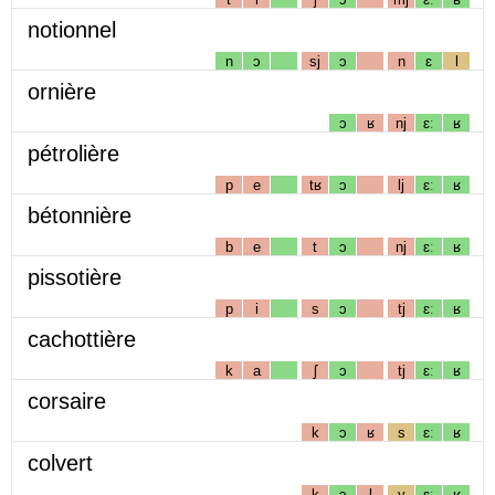
notionnel
n
ɔ
sj
ɔ
n
ɛ
l
ornière
ɔ
ʁ
nj
ɛː
ʁ
pétrolière
p
e
tʁ
ɔ
lj
ɛː
ʁ
bétonnière
b
e
t
ɔ
nj
ɛː
ʁ
pissotière
p
i
s
ɔ
tj
ɛː
ʁ
cachottière
k
a
ʃ
ɔ
tj
ɛː
ʁ
corsaire
k
ɔ
ʁ
s
ɛː
ʁ
colvert
k
ɔ
l
v
ɛː
ʁ