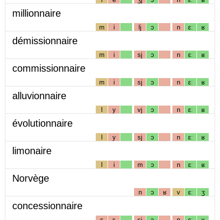
millionnaire
m
i
lj
ɔ
n
ɛː
ʁ
démissionnaire
m
i
sj
ɔ
n
ɛː
ʁ
commissionnaire
m
i
sj
ɔ
n
ɛː
ʁ
alluvionnaire
l
y
vj
ɔ
n
ɛː
ʁ
évolutionnaire
l
y
sj
ɔ
n
ɛː
ʁ
limonaire
l
i
m
ɔ
n
ɛː
ʁ
Norvège
n
ɔ
ʁ
v
ɛː
ʒ
concessionnaire
s
ɛ
sj
ɔ
n
ɛː
ʁ