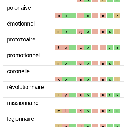
polonaise
p
ɔ
l
ɔ
n
ɛː
z
émotionnel
m
ɔ
sj
ɔ
n
ɛ
l
protozoaire
t
o
z
ɔ
ɛː
ʁ
promotionnel
m
ɔ
sj
ɔ
n
ɛ
l
coronelle
k
ɔ
ʁ
ɔ
n
ɛ
l
révolutionnaire
l
y
sj
ɔ
n
ɛː
ʁ
missionnaire
m
i
sj
ɔ
n
ɛː
ʁ
légionnaire
l
e
ʒj
ɔ
n
ɛː
ʁ