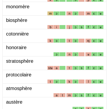
monomère
m
ɔ
n
ɔ
m
ɛː
ʁ
biosphère
b
i
j
ɔ
s
f
ɛː
ʁ
cotonnière
k
ɔ
t
ɔ
nj
ɛː
ʁ
honoraire
ɔ
n
ɔ
ʁ
ɛː
ʁ
stratosphère
stʁ
a
t
ɔ
s
f
ɛː
ʁ
protocolaire
t
ɔ
k
ɔ
l
ɛː
ʁ
atmosphère
a
t
m
ɔ
s
f
ɛː
ʁ
austère
ɔ
s
t
ɛː
ʁ