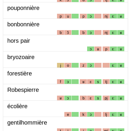
pouponnière
p
u
p
ɔ
nj
ɛː
ʁ
bonbonnière
b
ɔ̃
b
ɔ
nj
ɛː
ʁ
hors pair
ɔ
ʁ
p
ɛː
ʁ
bryozoaire
j
o
z
ɔ
ɛː
ʁ
forestière
f
ɔ
ʁ
ɛ
s
tj
ɛː
ʁ
Robespierre
ʁ
ɔ
b
ɛ
s
pj
ɛː
ʁ
écolière
e
k
ɔ
lj
ɛː
ʁ
gentilhommière
t
i
j
ɔ
mj
ɛː
ʁ