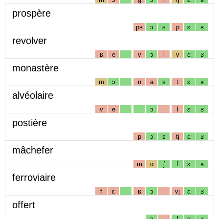
prospère
pʁ
ɔ
s
p
ɛː
ʁ
revolver
ʁ
e
v
ɔ
l
v
ɛː
ʁ
monastère
m
ɔ
n
a
s
t
ɛː
ʁ
alvéolaire
v
e
ɔ
l
ɛː
ʁ
postière
p
ɔ
s
tj
ɛː
ʁ
mâchefer
m
ɑ
ʃ
f
ɛː
ʁ
ferroviaire
f
ɛ
ʁ
ɔ
vj
ɛː
ʁ
offert
ɔ
f
ɛː
ʁ