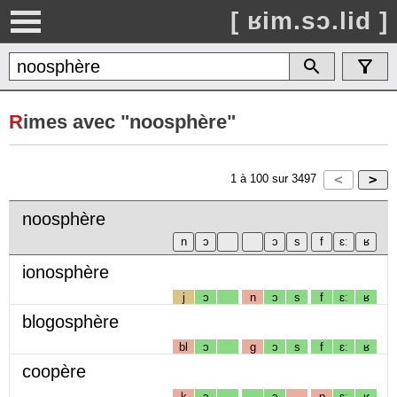
[ ʁim.sɔ.lid ]
R
imes avec "noosphère"
1
à
100
sur
3497
noosphère
ionosphère
j
ɔ
n
ɔ
s
f
ɛː
ʁ
blogosphère
bl
ɔ
g
ɔ
s
f
ɛː
ʁ
coopère
k
ɔ
ɔ
p
ɛː
ʁ