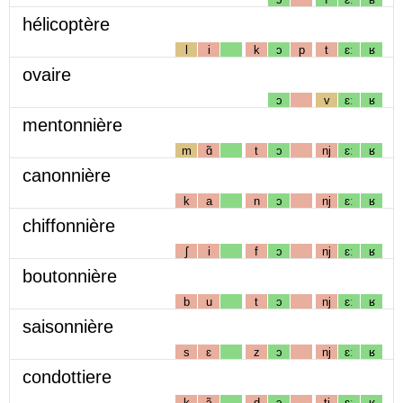
hélicoptère
l
i
k
ɔ
p
t
ɛː
ʁ
ovaire
ɔ
v
ɛː
ʁ
mentonnière
m
ɑ̃
t
ɔ
nj
ɛː
ʁ
canonnière
k
a
n
ɔ
nj
ɛː
ʁ
chiffonnière
ʃ
i
f
ɔ
nj
ɛː
ʁ
boutonnière
b
u
t
ɔ
nj
ɛː
ʁ
saisonnière
s
ɛ
z
ɔ
nj
ɛː
ʁ
condottiere
k
ɔ̃
d
ɔ
tj
ɛː
ʁ