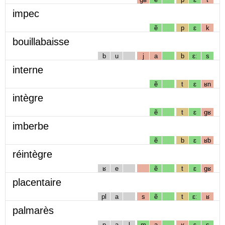
impec
ẽ
p
ɛ
k
bouillabaisse
b
u
j
a
b
ɛː
s
interne
ẽ
t
ɛ
ʁn
intègre
ẽ
t
ɛ
gʁ
imberbe
ẽ
b
ɛ
ʁb
réintègre
ʁ
e
ẽ
t
ɛ
gʁ
placentaire
pl
a
s
ẽ
t
ɛː
ʁ
palmarès
p
a
l
m
a
ʁ
ɛ
s