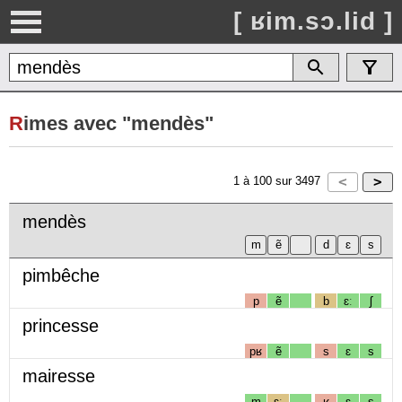
[ ʁim.sɔ.lid ]
R
imes avec "mendès"
1
à
100
sur
3497
mendès
pimbêche
p
ẽ
b
ɛː
ʃ
princesse
pʁ
ẽ
s
ɛ
s
mairesse
m
ɛː
ʁ
ɛ
s