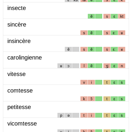
insecte
ẽ
s
ɛ
kt
sincère
s
ẽ
s
ɛː
ʁ
insincère
ẽ
s
ẽ
s
ɛː
ʁ
carolingienne
ʁ
ɔ
l
ẽ
ʒj
ɛ
n
vitesse
v
i
t
ɛ
s
comtesse
k
ɔ̃
t
ɛ
s
petitesse
p
ə
t
i
t
ɛ
s
vicomtesse
v
i
k
ɔ̃
t
ɛ
s