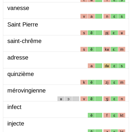
vanesse
v
a
n
ɛ
s
Saint Pierre
s
ẽ
pj
ɛː
ʁ
saint-chrême
s
ẽ
kʁ
ɛː
m
adresse
a
dʁ
ɛ
s
quinzième
k
ẽ
zj
ɛ
m
mérovingienne
ʁ
ɔ
v
ẽ
ʒj
ɛ
n
infect
ẽ
f
ɛ
kt
injecte
ẽ
ʒ
ɛ
kt