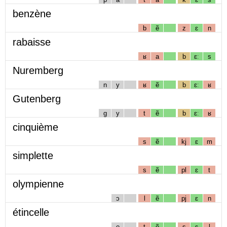
benzène
b
ẽ
z
ɛ
n
rabaisse
ʁ
a
b
ɛː
s
Nuremberg
n
y
ʁ
ẽ
b
ɛː
ʁ
Gutenberg
g
y
t
ẽ
b
ɛː
ʁ
cinquième
s
ẽ
kj
ɛ
m
simplette
s
ẽ
pl
ɛ
t
olympienne
ɔ
l
ẽ
pj
ɛ
n
étincelle
e
t
ẽ
s
ɛ
l