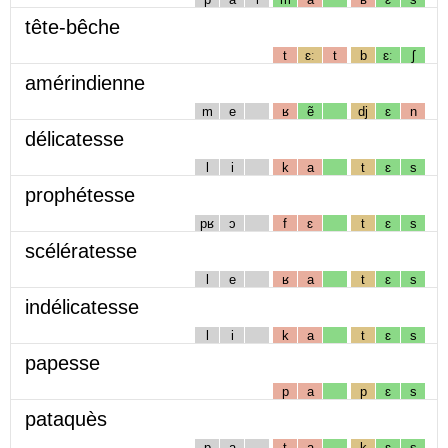
tête-bêche
t
ɛː
t
b
ɛː
ʃ
amérindienne
m
e
ʁ
ẽ
dj
ɛ
n
délicatesse
l
i
k
a
t
ɛ
s
prophétesse
pʁ
ɔ
f
ɛ
t
ɛ
s
scélératesse
l
e
ʁ
a
t
ɛ
s
indélicatesse
l
i
k
a
t
ɛ
s
papesse
p
a
p
ɛ
s
pataquès
p
a
t
a
k
ɛ
s