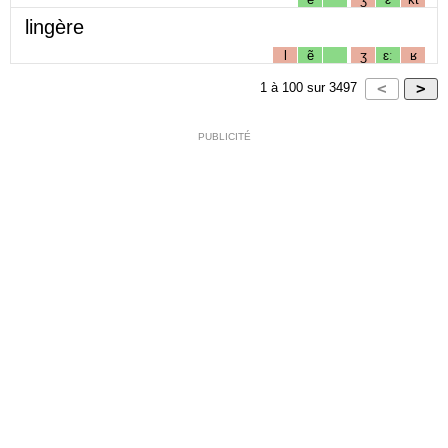
lingère
l
ẽ
ʒ
ɛː
ʁ
1
à
100
sur
3497
PUBLICITÉ