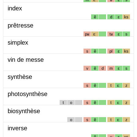
index
ẽ
d
ɛ
ks
prêtresse
pʁ
ɛː
tʁ
ɛ
s
simplex
s
ẽ
pl
ɛ
ks
vin de messe
v
ẽ
d
m
ɛ
s
synthèse
s
ẽ
t
ɛː
z
photosynthèse
t
o
s
ẽ
t
ɛː
z
biosynthèse
o
s
ẽ
t
ɛː
z
inverse
ẽ
v
ɛ
ʁs