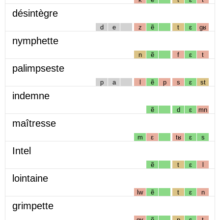
désintègre
d
e
z
ẽ
t
ɛ
gʁ
nymphette
n
ẽ
f
ɛ
t
palimpseste
p
a
l
ẽ
p
s
ɛ
st
indemne
ẽ
d
ɛ
mn
maîtresse
m
ɛ
tʁ
ɛ
s
Intel
ẽ
t
ɛ
l
lointaine
lw
ẽ
t
ɛ
n
grimpette
gʁ
ẽ
p
ɛ
t