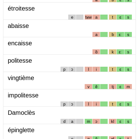
étroitesse
e
tʁw
a
t
ɛ
s
abaisse
a
b
ɛː
s
encaisse
ɑ̃
k
ɛː
s
politesse
p
ɔ
l
i
t
ɛ
s
vingtième
v
ẽ
tj
ɛ
m
impolitesse
p
ɔ
l
i
t
ɛ
s
Damoclès
d
a
m
ɔ
kl
ɛ
s
épinglette
e
p
ẽ
gl
ɛ
t