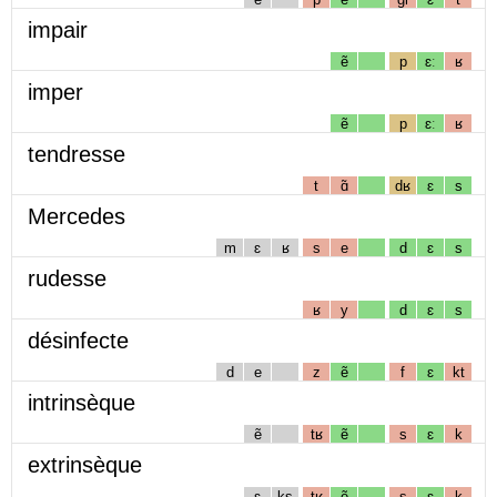
impair
ẽ
p
ɛː
ʁ
imper
ẽ
p
ɛː
ʁ
tendresse
t
ɑ̃
dʁ
ɛ
s
Mercedes
m
ɛ
ʁ
s
e
d
ɛ
s
rudesse
ʁ
y
d
ɛ
s
désinfecte
d
e
z
ẽ
f
ɛ
kt
intrinsèque
ẽ
tʁ
ẽ
s
ɛ
k
extrinsèque
ɛ
ks
tʁ
ẽ
s
ɛ
k