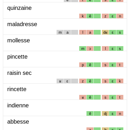
quinzaine
k
ẽ
z
ɛ
n
maladresse
m
a
l
a
dʁ
ɛ
s
mollesse
m
ɔ
l
ɛ
s
pincette
p
ẽ
s
ɛ
t
raisin sec
ʁ
ɛ
z
ẽ
s
ɛ
k
rincette
ʁ
ẽ
s
ɛ
t
indienne
ẽ
dj
ɛ
n
abbesse
a
b
ɛ
s