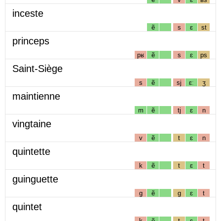
inceste
ẽ
s
ɛ
st
princeps
pʁ
ẽ
s
ɛ
ps
Saint-Siège
s
ẽ
sj
ɛː
ʒ
maintienne
m
ẽ
tj
ɛ
n
vingtaine
v
ẽ
t
ɛ
n
quintette
k
ẽ
t
ɛ
t
guinguette
g
ẽ
g
ɛ
t
quintet
k
ẽ
t
ɛ
t