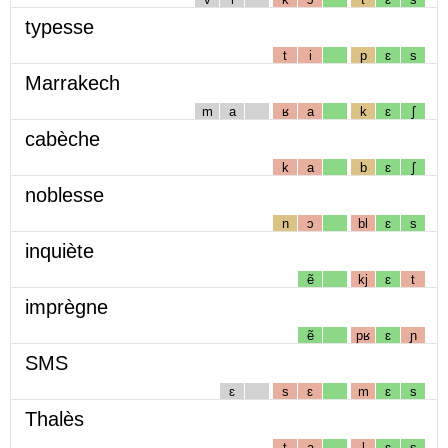
typesse
t
i
p
ɛ
s
Marrakech
m
a
ʁ
a
k
ɛ
ʃ
cabèche
k
a
b
ɛ
ʃ
noblesse
n
ɔ
bl
ɛ
s
inquiète
ẽ
kj
ɛ
t
imprègne
ẽ
pʁ
ɛ
ɲ
SMS
ɛ
s
ɛ
m
ɛ
s
Thalès
t
a
l
ɛ
s