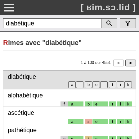
[ ʁim.sɔ.lid ]
R
imes avec "diabétique"
1
à
100
sur
4551
diabétique
alphabétique
f
a
b
e
t
i
k
ascétique
a
s
e
t
i
k
pathétique
p
a
t
e
t
i
k