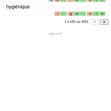
hygiénique
i
ʒj
e
n
i
k
1
à
100
sur
4551
PUBLICITÉ