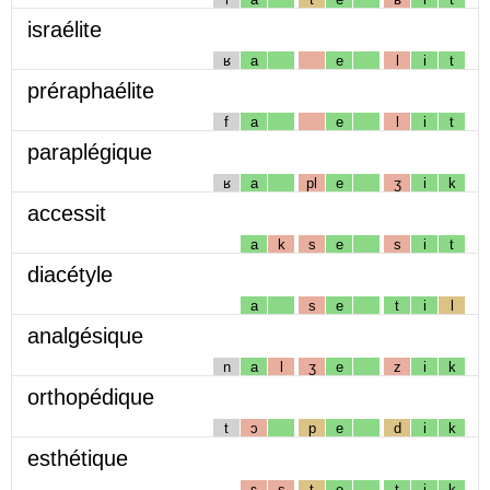
israélite
ʁ
a
e
l
i
t
préraphaélite
f
a
e
l
i
t
paraplégique
ʁ
a
pl
e
ʒ
i
k
accessit
a
k
s
e
s
i
t
diacétyle
a
s
e
t
i
l
analgésique
n
a
l
ʒ
e
z
i
k
orthopédique
t
ɔ
p
e
d
i
k
esthétique
ɛ
s
t
e
t
i
k