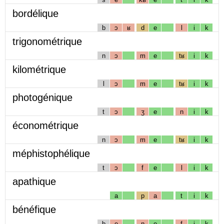
bordélique
b
ɔ
ʁ
d
e
l
i
k
trigonométrique
n
ɔ
m
e
tʁ
i
k
kilométrique
l
ɔ
m
e
tʁ
i
k
photogénique
t
ɔ
ʒ
e
n
i
k
économétrique
n
ɔ
m
e
tʁ
i
k
méphistophélique
t
ɔ
f
e
l
i
k
apathique
a
p
a
t
i
k
bénéfique
b
e
n
e
f
i
k