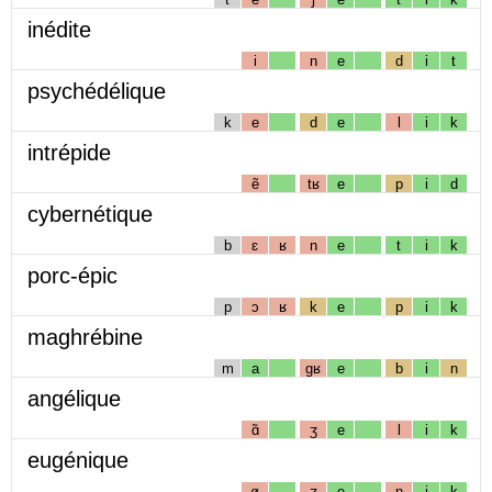
inédite
i
n
e
d
i
t
psychédélique
k
e
d
e
l
i
k
intrépide
ẽ
tʁ
e
p
i
d
cybernétique
b
ɛ
ʁ
n
e
t
i
k
porc-épic
p
ɔ
ʁ
k
e
p
i
k
maghrébine
m
a
gʁ
e
b
i
n
angélique
ɑ̃
ʒ
e
l
i
k
eugénique
ø
ʒ
e
n
i
k