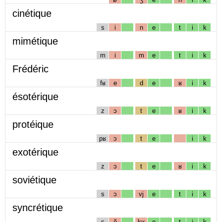
cinétique
s
i
n
e
t
i
k
mimétique
m
i
m
e
t
i
k
Frédéric
fʁ
e
d
e
ʁ
i
k
ésotérique
z
ɔ
t
e
ʁ
i
k
protéique
pʁ
ɔ
t
e
i
k
exotérique
z
ɔ
t
e
ʁ
i
k
soviétique
s
ɔ
vj
e
t
i
k
syncrétique
s
ẽ
kʁ
e
t
i
k