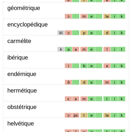
géométrique
ɔ
m
e
tʁ
i
k
encyclopédique
kl
ɔ
p
e
d
i
k
carmélite
k
a
ʁ
m
e
l
i
t
ibérique
i
b
e
ʁ
i
k
endémique
ɑ̃
d
e
m
i
k
hermétique
ɛ
ʁ
m
e
t
i
k
obstétrique
ɔ
ps
t
e
tʁ
i
k
helvétique
ɛ
l
v
e
t
i
k