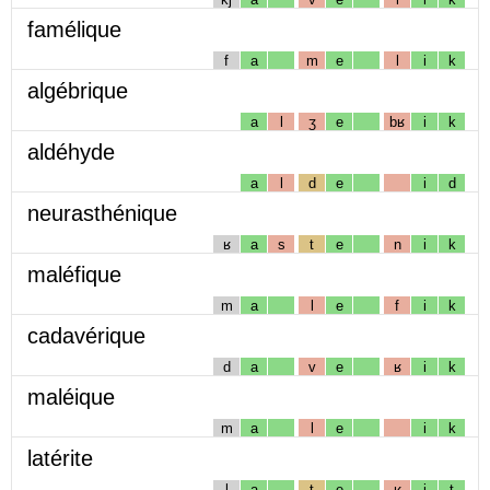
famélique
f
a
m
e
l
i
k
algébrique
a
l
ʒ
e
bʁ
i
k
aldéhyde
a
l
d
e
i
d
neurasthénique
ʁ
a
s
t
e
n
i
k
maléfique
m
a
l
e
f
i
k
cadavérique
d
a
v
e
ʁ
i
k
maléique
m
a
l
e
i
k
latérite
l
a
t
e
ʁ
i
t