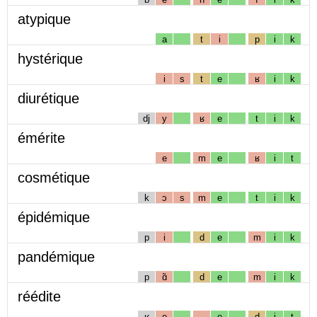
atypique
a
t
i
p
i
k
hystérique
i
s
t
e
ʁ
i
k
diurétique
dj
y
ʁ
e
t
i
k
émérite
e
m
e
ʁ
i
t
cosmétique
k
ɔ
s
m
e
t
i
k
épidémique
p
i
d
e
m
i
k
pandémique
p
ɑ̃
d
e
m
i
k
réédite
ʁ
e
e
d
i
t