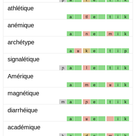
athlétique
a
tl
e
t
i
k
anémique
a
n
e
m
i
k
archétype
a
ʁ
k
e
t
i
p
signalétique
ɲ
a
l
e
t
i
k
Amérique
a
m
e
ʁ
i
k
magnétique
m
a
ɲ
e
t
i
k
diarrhéique
a
ʁ
e
i
k
académique
k
a
d
e
m
i
k