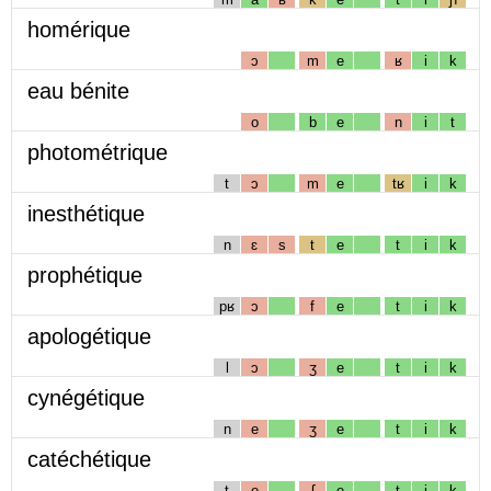
homérique
ɔ
m
e
ʁ
i
k
eau bénite
o
b
e
n
i
t
photométrique
t
ɔ
m
e
tʁ
i
k
inesthétique
n
ɛ
s
t
e
t
i
k
prophétique
pʁ
ɔ
f
e
t
i
k
apologétique
l
ɔ
ʒ
e
t
i
k
cynégétique
n
e
ʒ
e
t
i
k
catéchétique
t
e
ʃ
e
t
i
k