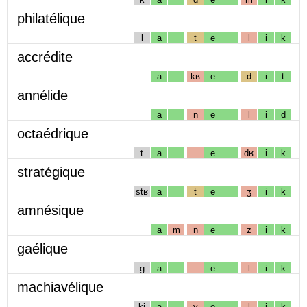
philatélique
l
a
t
e
l
i
k
accrédite
a
kʁ
e
d
i
t
annélide
a
n
e
l
i
d
octaédrique
t
a
e
dʁ
i
k
stratégique
stʁ
a
t
e
ʒ
i
k
amnésique
a
m
n
e
z
i
k
gaélique
g
a
e
l
i
k
machiavélique
kj
a
v
e
l
i
k