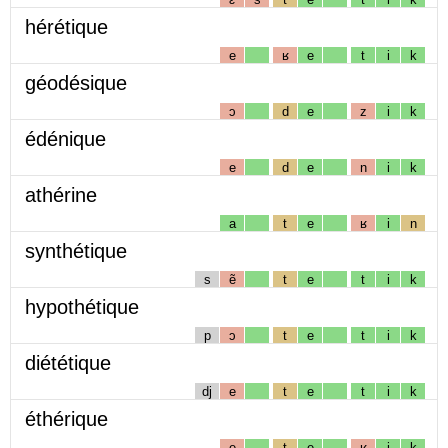
hérétique
e
ʁ
e
t
i
k
géodésique
ɔ
d
e
z
i
k
édénique
e
d
e
n
i
k
athérine
a
t
e
ʁ
i
n
synthétique
s
ẽ
t
e
t
i
k
hypothétique
p
ɔ
t
e
t
i
k
diététique
dj
e
t
e
t
i
k
éthérique
e
t
e
ʁ
i
k