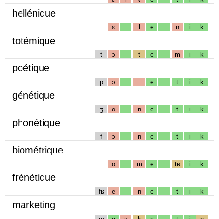
hellénique
ɛ
l
e
n
i
k
totémique
t
ɔ
t
e
m
i
k
poétique
p
ɔ
e
t
i
k
génétique
ʒ
e
n
e
t
i
k
phonétique
f
ɔ
n
e
t
i
k
biométrique
o
m
e
tʁ
i
k
frénétique
fʁ
e
n
e
t
i
k
marketing
m
a
ʁ
k
e
t
i
ɲ