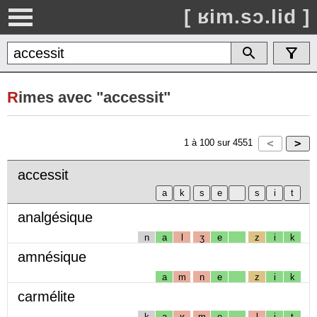
[ ʁim.sɔ.lid ]
R
imes avec "accessit"
1
à
100
sur
4551
accessit
analgésique
n
a
l
ʒ
e
z
i
k
amnésique
a
m
n
e
z
i
k
carmélite
k
a
ʁ
m
e
l
i
t