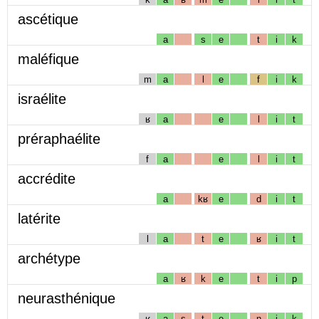
ascétique
a
s
e
t
i
k
maléfique
m
a
l
e
f
i
k
israélite
ʁ
a
e
l
i
t
préraphaélite
f
a
e
l
i
t
accrédite
a
kʁ
e
d
i
t
latérite
l
a
t
e
ʁ
i
t
archétype
a
ʁ
k
e
t
i
p
neurasthénique
ʁ
a
s
t
e
n
i
k