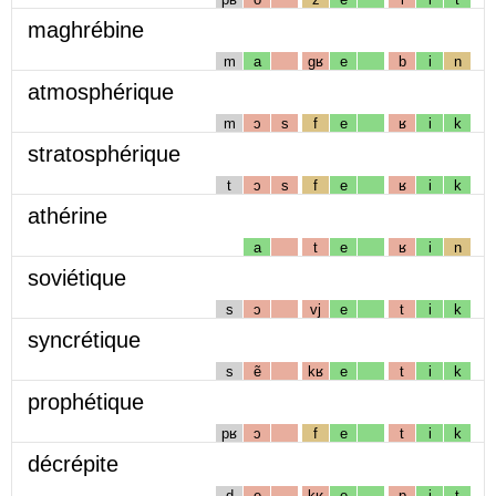
maghrébine
m
a
gʁ
e
b
i
n
atmosphérique
m
ɔ
s
f
e
ʁ
i
k
stratosphérique
t
ɔ
s
f
e
ʁ
i
k
athérine
a
t
e
ʁ
i
n
soviétique
s
ɔ
vj
e
t
i
k
syncrétique
s
ẽ
kʁ
e
t
i
k
prophétique
pʁ
ɔ
f
e
t
i
k
décrépite
d
e
kʁ
e
p
i
t