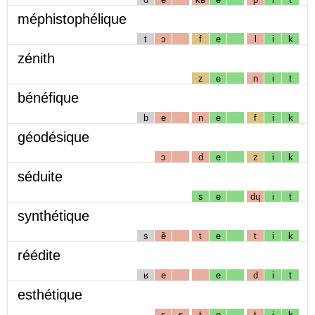
méphistophélique
t
ɔ
f
e
l
i
k
zénith
z
e
n
i
t
bénéfique
b
e
n
e
f
i
k
géodésique
ɔ
d
e
z
i
k
séduite
s
e
dɥ
i
t
synthétique
s
ẽ
t
e
t
i
k
réédite
ʁ
e
e
d
i
t
esthétique
ɛ
s
t
e
t
i
k