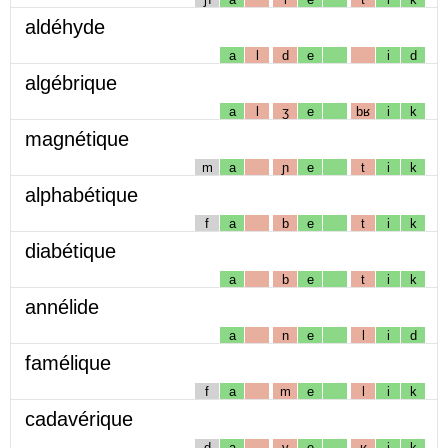
aldéhyde
a
l
d
e
i
d
algébrique
a
l
ʒ
e
bʁ
i
k
magnétique
m
a
ɲ
e
t
i
k
alphabétique
f
a
b
e
t
i
k
diabétique
a
b
e
t
i
k
annélide
a
n
e
l
i
d
famélique
f
a
m
e
l
i
k
cadavérique
d
a
v
e
ʁ
i
k