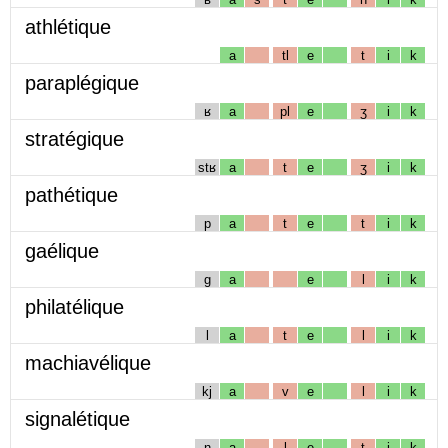
athlétique
a
tl
e
t
i
k
paraplégique
ʁ
a
pl
e
ʒ
i
k
stratégique
stʁ
a
t
e
ʒ
i
k
pathétique
p
a
t
e
t
i
k
gaélique
g
a
e
l
i
k
philatélique
l
a
t
e
l
i
k
machiavélique
kj
a
v
e
l
i
k
signalétique
ɲ
a
l
e
t
i
k