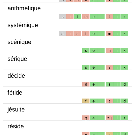
arithmétique
ʁ
i
t
m
e
t
i
k
systémique
s
i
s
t
e
m
i
k
scénique
s
e
n
i
k
sérique
s
e
ʁ
i
k
décide
d
e
s
i
d
fétide
f
e
t
i
d
jésuite
ʒ
e
zɥ
i
t
réside
ʁ
e
z
i
d