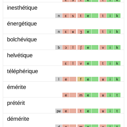
inesthétique
n
ɛ
s
t
e
t
i
k
énergétique
n
ɛ
ʁ
ʒ
e
t
i
k
bolchévique
b
ɔ
l
ʃ
e
v
i
k
helvétique
ɛ
l
v
e
t
i
k
téléphérique
l
e
f
e
ʁ
i
k
émérite
e
m
e
ʁ
i
t
prétérit
pʁ
e
t
e
ʁ
i
t
démérite
d
e
m
e
ʁ
i
t