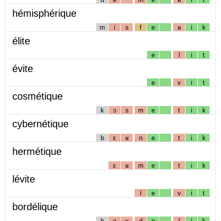
hémisphérique
m
i
s
f
e
ʁ
i
k
élite
e
l
i
t
évite
e
v
i
t
cosmétique
k
ɔ
s
m
e
t
i
k
cybernétique
b
ɛ
ʁ
n
e
t
i
k
hermétique
ɛ
ʁ
m
e
t
i
k
lévite
l
e
v
i
t
bordélique
b
ɔ
ʁ
d
e
l
i
k