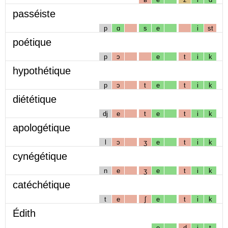
passéiste
p
ɑ
s
e
i
st
poétique
p
ɔ
e
t
i
k
hypothétique
p
ɔ
t
e
t
i
k
diététique
dj
e
t
e
t
i
k
apologétique
l
ɔ
ʒ
e
t
i
k
cynégétique
n
e
ʒ
e
t
i
k
catéchétique
t
e
ʃ
e
t
i
k
Édith
e
d
i
t