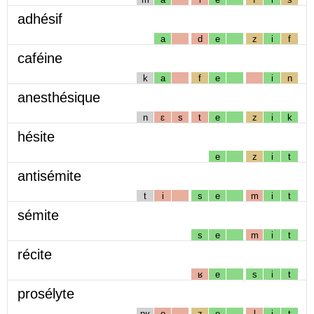
adhésif
a
d
e
z
i
f
caféine
k
a
f
e
i
n
anesthésique
n
ɛ
s
t
e
z
i
k
hésite
e
z
i
t
antisémite
t
i
s
e
m
i
t
sémite
s
e
m
i
t
récite
ʁ
e
s
i
t
prosélyte
pʁ
o
z
e
l
i
t