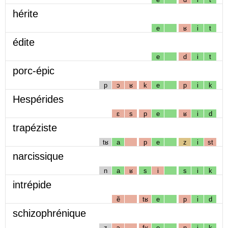
hérite
e
ʁ
i
t
édite
e
d
i
t
porc-épic
p
ɔ
ʁ
k
e
p
i
k
Hespérides
ɛ
s
p
e
ʁ
i
d
trapéziste
tʁ
a
p
e
z
i
st
narcissique
n
a
ʁ
s
i
s
i
k
intrépide
ẽ
tʁ
e
p
i
d
schizophrénique
z
ɔ
fʁ
e
n
i
k