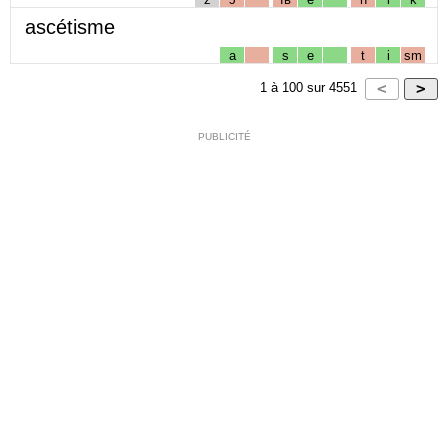
ascétisme
a
s
e
t
i
sm
1
à
100
sur
4551
PUBLICITÉ