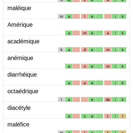
maléique
m
a
l
e
i
k
Amérique
a
m
e
ʁ
i
k
académique
k
a
d
e
m
i
k
anémique
a
n
e
m
i
k
diarrhéique
a
ʁ
e
i
k
octaédrique
t
a
e
dʁ
i
k
diacétyle
a
s
e
t
i
l
maléfice
m
a
l
e
f
i
s