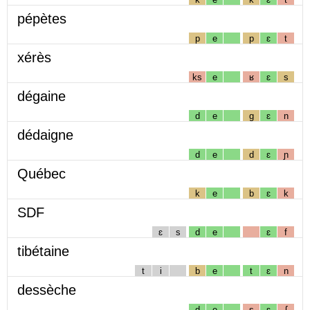
pépètes
p
e
p
ɛ
t
xérès
ks
e
ʁ
ɛ
s
dégaine
d
e
g
ɛ
n
dédaigne
d
e
d
ɛ
ɲ
Québec
k
e
b
ɛ
k
SDF
ɛ
s
d
e
ɛ
f
tibétaine
t
i
b
e
t
ɛ
n
dessèche
d
e
s
ɛ
ʃ