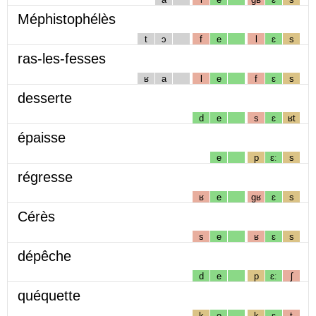
Méphistophélès
t
ɔ
f
e
l
ɛ
s
ras-les-fesses
ʁ
a
l
e
f
ɛ
s
desserte
d
e
s
ɛ
ʁt
épaisse
e
p
ɛː
s
régresse
ʁ
e
gʁ
ɛ
s
Cérès
s
e
ʁ
ɛ
s
dépêche
d
e
p
ɛː
ʃ
quéquette
k
e
k
ɛ
t