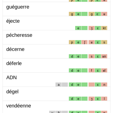
guéguerre
g
e
g
ɛː
ʁ
éjecte
e
ʒ
ɛ
kt
pécheresse
p
e
ʃ
ʁ
ɛ
s
décerne
d
e
s
ɛ
ʁn
déferle
d
e
f
ɛ
ʁl
ADN
a
d
e
ɛ
n
dégel
d
e
ʒ
ɛ
l
vendéenne
v
ɑ̃
d
e
ɛ
n