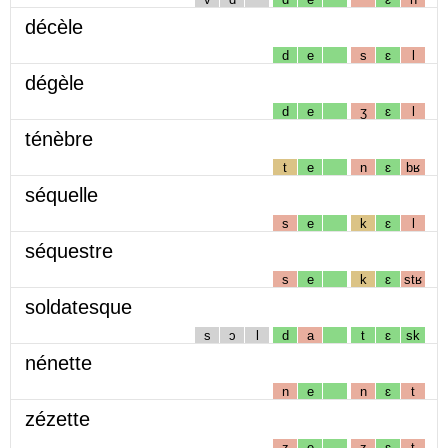
décèle
d
e
s
ɛ
l
dégèle
d
e
ʒ
ɛ
l
ténèbre
t
e
n
ɛ
bʁ
séquelle
s
e
k
ɛ
l
séquestre
s
e
k
ɛ
stʁ
soldatesque
s
ɔ
l
d
a
t
ɛ
sk
nénette
n
e
n
ɛ
t
zézette
z
e
z
ɛ
t