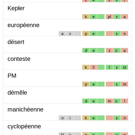
Kepler
k
e
pl
ɛ
ʁ
européenne
ʁ
ɔ
p
e
ɛ
n
désert
d
e
z
ɛː
ʁ
conteste
k
ɔ̃
t
ɛ
st
PM
p
e
ɛ
m
démêle
d
e
m
ɛː
l
manichéenne
n
i
k
e
ɛ
n
cyclopéenne
kl
ɔ
p
e
ɛ
n