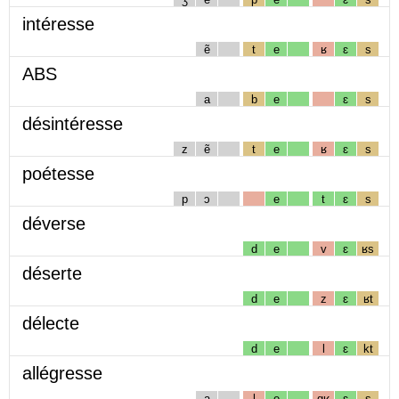
intéresse
ẽ
t
e
ʁ
ɛ
s
ABS
a
b
e
ɛ
s
désintéresse
z
ẽ
t
e
ʁ
ɛ
s
poétesse
p
ɔ
e
t
ɛ
s
déverse
d
e
v
ɛ
ʁs
déserte
d
e
z
ɛ
ʁt
délecte
d
e
l
ɛ
kt
allégresse
a
l
e
gʁ
ɛ
s