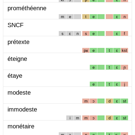
prométhéenne
m
e
t
e
ɛ
n
SNCF
s
ɛ
n
s
e
ɛ
f
prétexte
pʁ
e
t
ɛ
kst
éteigne
e
t
ɛ
ɲ
étaye
e
t
ɛ
j
modeste
m
ɔ
d
ɛ
st
immodeste
i
m
m
ɔ
d
ɛ
st
monétaire
m
ɔ
n
e
t
ɛː
ʁ