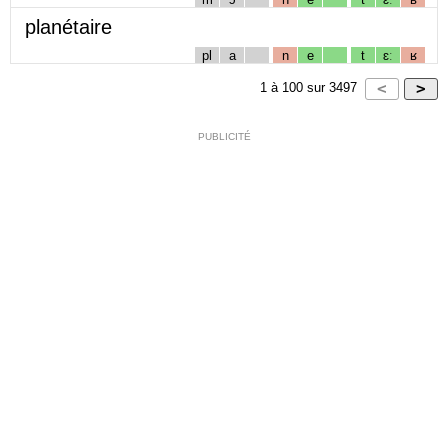
planétaire
pl
a
n
e
t
ɛː
ʁ
1
à
100
sur
3497
PUBLICITÉ