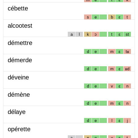
cébette
s
e
b
ɛ
t
alcootest
a
l
k
ɔ
t
ɛ
st
démettre
d
e
m
ɛ
tʁ
démerde
d
e
m
ɛ
ʁd
déveine
d
e
v
ɛ
n
démène
d
e
m
ɛ
n
délaye
d
e
l
ɛ
j
opérette
ɔ
p
e
ʁ
ɛ
t