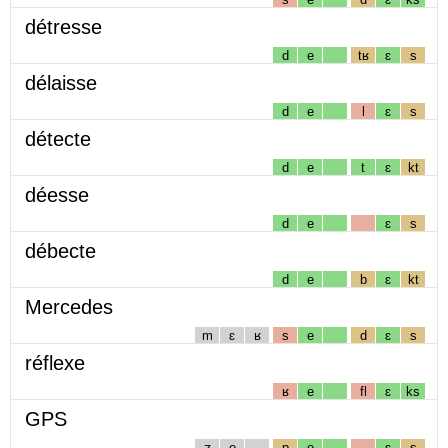
détresse
d
e
tʁ
ɛ
s
délaisse
d
e
l
ɛ
s
détecte
d
e
t
ɛ
kt
déesse
d
e
ɛ
s
débecte
d
e
b
ɛ
kt
Mercedes
m
ɛ
ʁ
s
e
d
ɛ
s
réflexe
ʁ
e
fl
ɛ
ks
GPS
ʒ
e
p
e
ɛ
s