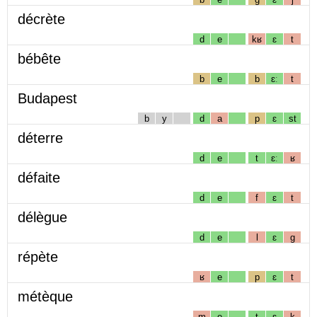
décrète
d
e
kʁ
ɛ
t
bébête
b
e
b
ɛː
t
Budapest
b
y
d
a
p
ɛ
st
déterre
d
e
t
ɛː
ʁ
défaite
d
e
f
ɛ
t
délègue
d
e
l
ɛ
g
répète
ʁ
e
p
ɛ
t
métèque
m
e
t
ɛ
k