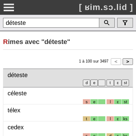
[ ʁim.sɔ.lid ]
R
imes avec "déteste"
1
à
100
sur
3497
déteste
céleste
s
e
l
ɛ
st
télex
t
e
l
ɛ
ks
cedex
s
e
d
ɛ
ks