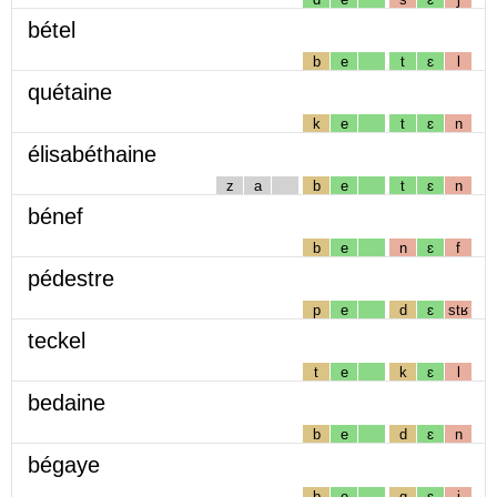
bétel
b
e
t
ɛ
l
quétaine
k
e
t
ɛ
n
élisabéthaine
z
a
b
e
t
ɛ
n
bénef
b
e
n
ɛ
f
pédestre
p
e
d
ɛ
stʁ
teckel
t
e
k
ɛ
l
bedaine
b
e
d
ɛ
n
bégaye
b
e
g
ɛ
j