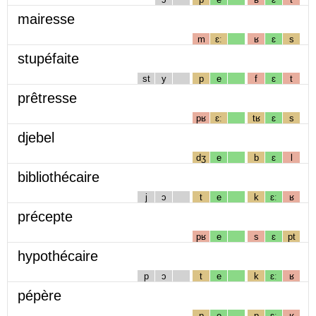
mairesse
m
ɛː
ʁ
ɛ
s
stupéfaite
st
y
p
e
f
ɛ
t
prêtresse
pʁ
ɛː
tʁ
ɛ
s
djebel
dʒ
e
b
ɛ
l
bibliothécaire
j
ɔ
t
e
k
ɛː
ʁ
précepte
pʁ
e
s
ɛ
pt
hypothécaire
p
ɔ
t
e
k
ɛː
ʁ
pépère
p
e
p
ɛː
ʁ