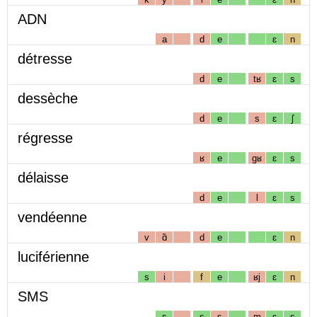
ADN
a
d
e
ɛ
n
détresse
d
e
tʁ
ɛ
s
dessèche
d
e
s
ɛ
ʃ
régresse
ʁ
e
gʁ
ɛ
s
délaisse
d
e
l
ɛ
s
vendéenne
v
ɑ̃
d
e
ɛ
n
luciférienne
s
i
f
e
ʁj
ɛ
n
SMS
ɛ
s
ɛ
m
ɛ
s