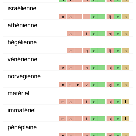
israélienne
ʁ
a
e
lj
ɛ
n
athénienne
a
t
e
nj
ɛ
n
hégélienne
e
g
e
lj
ɛ
n
vénérienne
v
e
n
e
ʁj
ɛ
n
norvégienne
n
ɔ
ʁ
v
e
ʒj
ɛ
n
matériel
m
a
t
e
ʁj
ɛ
l
immatériel
m
a
t
e
ʁj
ɛ
l
pénéplaine
p
e
n
e
pl
ɛ
n