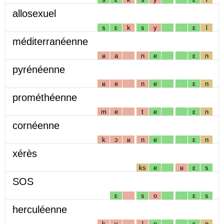
allosexuel
s
ɛ
k
s
y
ɛ
l
méditerranéenne
ʁ
a
n
e
ɛ
n
pyrénéenne
ʁ
e
n
e
ɛ
n
prométhéenne
m
e
t
e
ɛ
n
cornéenne
k
ɔ
ʁ
n
e
ɛ
n
xérès
ks
e
ʁ
ɛ
s
SOS
ɛ
s
o
ɛ
s
herculéenne
k
y
l
e
ɛ
n