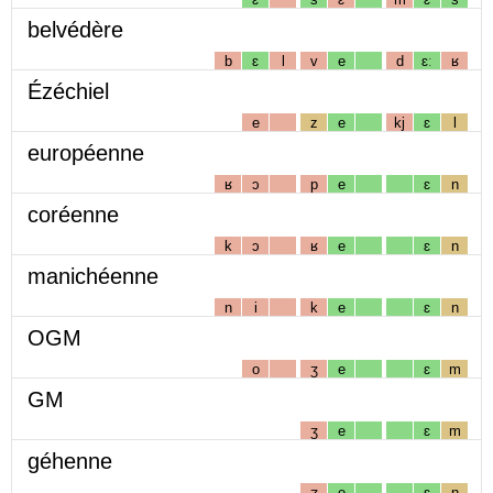
belvédère
b
ɛ
l
v
e
d
ɛː
ʁ
Ézéchiel
e
z
e
kj
ɛ
l
européenne
ʁ
ɔ
p
e
ɛ
n
coréenne
k
ɔ
ʁ
e
ɛ
n
manichéenne
n
i
k
e
ɛ
n
OGM
o
ʒ
e
ɛ
m
GM
ʒ
e
ɛ
m
géhenne
ʒ
e
ɛ
n