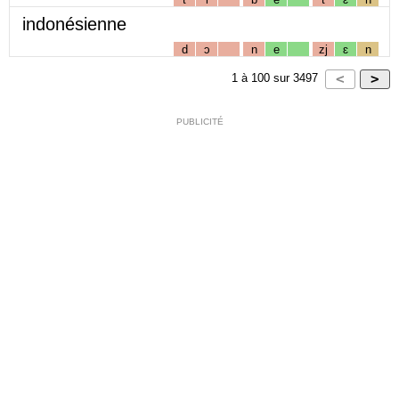
indonésienne
d
ɔ
n
e
zj
ɛ
n
1
à
100
sur
3497
PUBLICITÉ