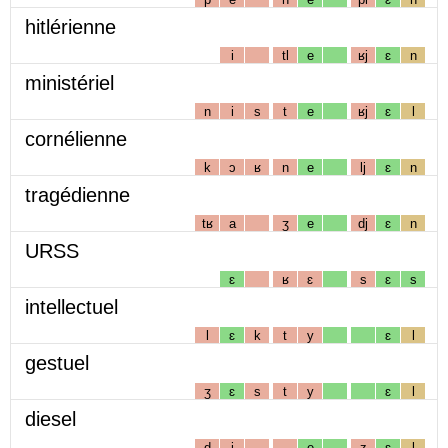
hitlérienne
i
tl
e
ʁj
ɛ
n
ministériel
n
i
s
t
e
ʁj
ɛ
l
cornélienne
k
ɔ
ʁ
n
e
lj
ɛ
n
tragédienne
tʁ
a
ʒ
e
dj
ɛ
n
URSS
ɛ
ʁ
ɛ
s
ɛ
s
intellectuel
l
ɛ
k
t
y
ɛ
l
gestuel
ʒ
ɛ
s
t
y
ɛ
l
diesel
d
i
e
z
ɛ
l