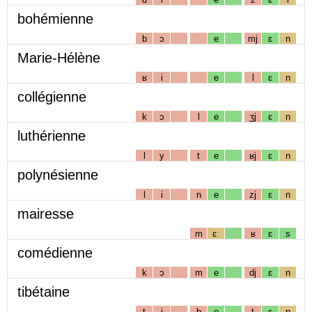
bohémienne
b
ɔ
e
mj
ɛ
n
Marie-Hélène
ʁ
i
e
l
ɛ
n
collégienne
k
ɔ
l
e
ʒj
ɛ
n
luthérienne
l
y
t
e
ʁj
ɛ
n
polynésienne
l
i
n
e
zj
ɛ
n
mairesse
m
ɛː
ʁ
ɛ
s
comédienne
k
ɔ
m
e
dj
ɛ
n
tibétaine
t
i
b
e
t
ɛ
n