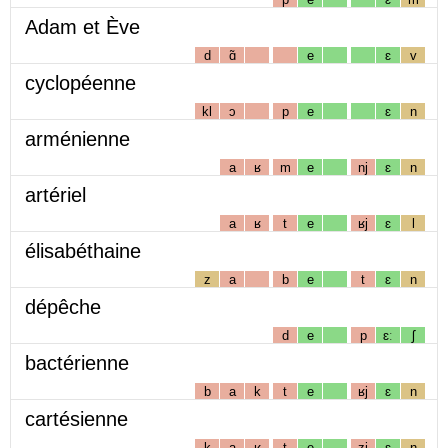
Adam et Ève
d
ɑ̃
e
ɛ
v
cyclopéenne
kl
ɔ
p
e
ɛ
n
arménienne
a
ʁ
m
e
nj
ɛ
n
artériel
a
ʁ
t
e
ʁj
ɛ
l
élisabéthaine
z
a
b
e
t
ɛ
n
dépêche
d
e
p
ɛː
ʃ
bactérienne
b
a
k
t
e
ʁj
ɛ
n
cartésienne
k
a
ʁ
t
e
zj
ɛ
n