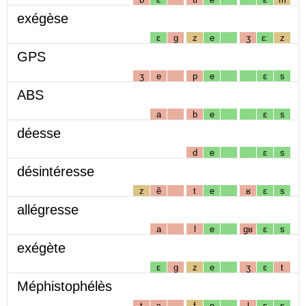
exégèse
ɛ
g
z
e
ʒ
ɛː
z
GPS
ʒ
e
p
e
ɛ
s
ABS
a
b
e
ɛ
s
déesse
d
e
ɛ
s
désintéresse
z
ẽ
t
e
ʁ
ɛ
s
allégresse
a
l
e
gʁ
ɛ
s
exégète
ɛ
g
z
e
ʒ
ɛ
t
Méphistophélès
t
ɔ
f
e
l
ɛ
s