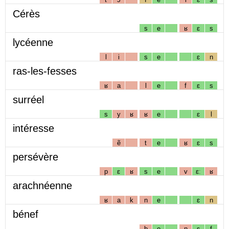
Cérès
s
e
ʁ
ɛ
s
lycéenne
l
i
s
e
ɛ
n
ras-les-fesses
ʁ
a
l
e
f
ɛ
s
surréel
s
y
ʁ
ʁ
e
ɛ
l
intéresse
ẽ
t
e
ʁ
ɛ
s
persévère
p
ɛ
ʁ
s
e
v
ɛː
ʁ
arachnéenne
ʁ
a
k
n
e
ɛ
n
bénef
b
e
n
ɛ
f