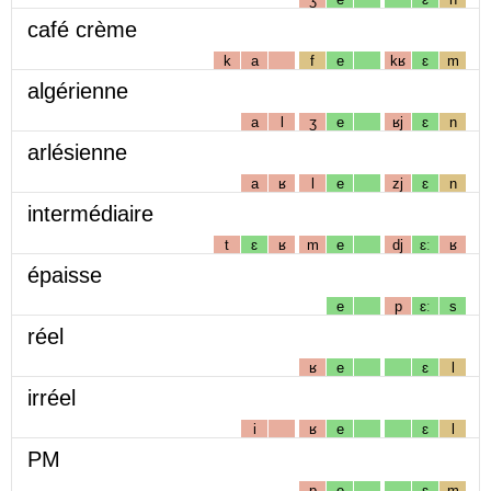
café crème
k
a
f
e
kʁ
ɛ
m
algérienne
a
l
ʒ
e
ʁj
ɛ
n
arlésienne
a
ʁ
l
e
zj
ɛ
n
intermédiaire
t
ɛ
ʁ
m
e
dj
ɛː
ʁ
épaisse
e
p
ɛː
s
réel
ʁ
e
ɛ
l
irréel
i
ʁ
e
ɛ
l
PM
p
e
ɛ
m