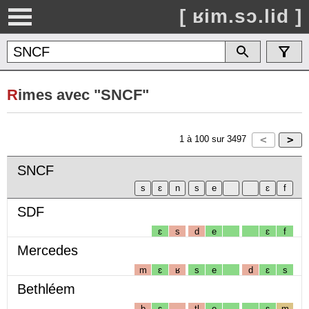
[ ʁim.sɔ.lid ]
R
imes avec "SNCF"
1
à
100
sur
3497
SNCF
SDF
ɛ
s
d
e
ɛ
f
Mercedes
m
ɛ
ʁ
s
e
d
ɛ
s
Bethléem
b
ɛ
tl
e
ɛ
m