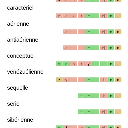
caractériel
ʁ
a
k
t
e
ʁj
ɛ
l
aérienne
a
e
ʁj
ɛ
n
antiaérienne
a
e
ʁj
ɛ
n
conceptuel
s
ɛ
p
t
y
ɛ
l
vénézuélienne
z
y
e
lj
ɛ
n
séquelle
s
e
k
ɛ
l
sériel
s
e
ʁj
ɛ
l
sibérienne
s
i
b
e
ʁj
ɛ
n