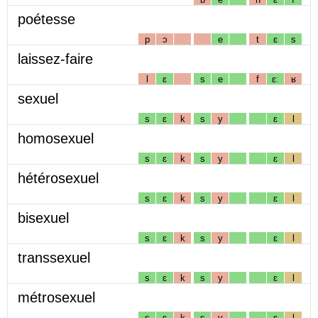
poétesse
p
ɔ
e
t
ɛ
s
laissez-faire
l
ɛ
s
e
f
ɛː
ʁ
sexuel
s
ɛ
k
s
y
ɛ
l
homosexuel
s
ɛ
k
s
y
ɛ
l
hétérosexuel
s
ɛ
k
s
y
ɛ
l
bisexuel
s
ɛ
k
s
y
ɛ
l
transsexuel
s
ɛ
k
s
y
ɛ
l
métrosexuel
s
ɛ
k
s
y
ɛ
l