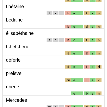
tibétaine
t
i
b
e
t
ɛ
n
bedaine
b
e
d
ɛ
n
élisabéthaine
z
a
b
e
t
ɛ
n
tchétchène
tʃ
e
tʃ
ɛ
n
déferle
d
e
f
ɛ
ʁl
prélève
pʁ
e
l
ɛ
v
ébène
e
b
ɛ
n
Mercedes
m
ɛ
ʁ
s
e
d
ɛ
s