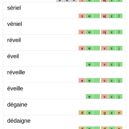
sériel
s
e
ʁj
ɛ
l
véniel
v
e
nj
ɛ
l
réveil
ʁ
e
v
ɛ
j
éveil
e
v
ɛ
j
réveille
ʁ
e
v
ɛ
j
éveille
e
v
ɛ
j
dégaine
d
e
g
ɛ
n
dédaigne
d
e
d
ɛ
ɲ