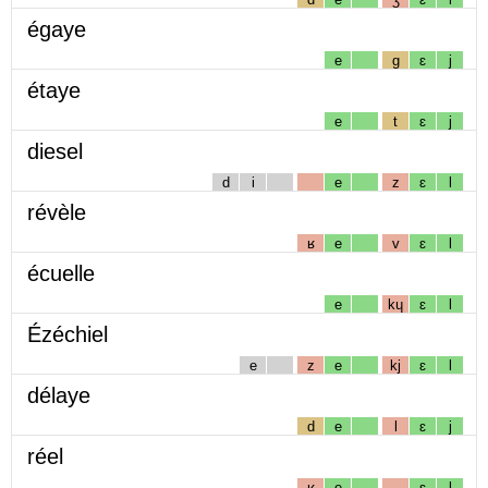
égaye
e
g
ɛ
j
étaye
e
t
ɛ
j
diesel
d
i
e
z
ɛ
l
révèle
ʁ
e
v
ɛ
l
écuelle
e
kɥ
ɛ
l
Ézéchiel
e
z
e
kj
ɛ
l
délaye
d
e
l
ɛ
j
réel
ʁ
e
ɛ
l