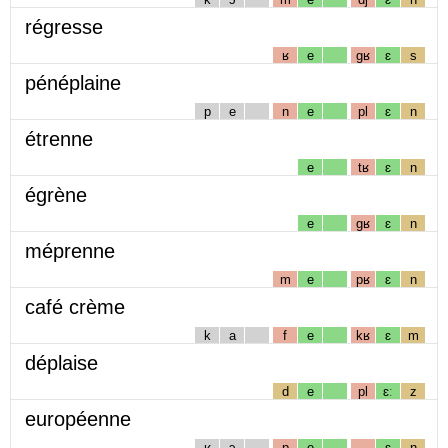
régresse
ʁ
e
gʁ
ɛ
s
pénéplaine
p
e
n
e
pl
ɛ
n
étrenne
e
tʁ
ɛ
n
égrène
e
gʁ
ɛ
n
méprenne
m
e
pʁ
ɛ
n
café crème
k
a
f
e
kʁ
ɛ
m
déplaise
d
e
pl
ɛː
z
européenne
ʁ
ɔ
p
e
ɛ
n