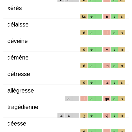
xérès
ks
e
ʁ
ɛ
s
délaisse
d
e
l
ɛ
s
déveine
d
e
v
ɛ
n
démène
d
e
m
ɛ
n
détresse
d
e
tʁ
ɛ
s
allégresse
a
l
e
gʁ
ɛ
s
tragédienne
tʁ
a
ʒ
e
dj
ɛ
n
déesse
d
e
ɛ
s