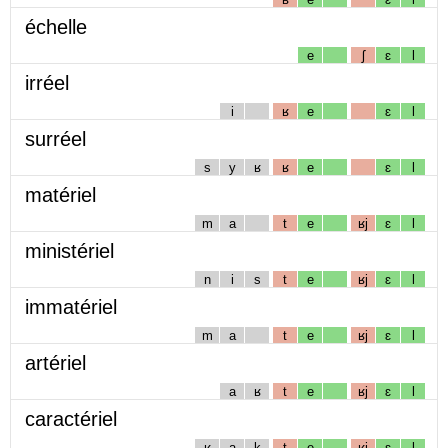
échelle
e
ʃ
ɛ
l
irréel
i
ʁ
e
ɛ
l
surréel
s
y
ʁ
ʁ
e
ɛ
l
matériel
m
a
t
e
ʁj
ɛ
l
ministériel
n
i
s
t
e
ʁj
ɛ
l
immatériel
m
a
t
e
ʁj
ɛ
l
artériel
a
ʁ
t
e
ʁj
ɛ
l
caractériel
ʁ
a
k
t
e
ʁj
ɛ
l