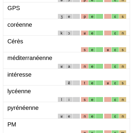
GPS
ʒ
e
p
e
ɛ
s
coréenne
k
ɔ
ʁ
e
ɛ
n
Cérès
s
e
ʁ
ɛ
s
méditerranéenne
ʁ
a
n
e
ɛ
n
intéresse
ẽ
t
e
ʁ
ɛ
s
lycéenne
l
i
s
e
ɛ
n
pyrénéenne
ʁ
e
n
e
ɛ
n
PM
p
e
ɛ
m