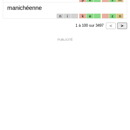
manichéenne
n
i
k
e
ɛ
n
1
à
100
sur
3497
PUBLICITÉ