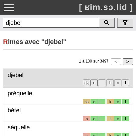
[ ʁim.sɔ.lid ]
R
imes avec "djebel"
1
à
100
sur
3497
djebel
préquelle
pʁ
e
k
ɛ
l
bétel
b
e
t
ɛ
l
séquelle
s
e
k
ɛ
l