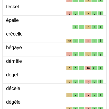
teckel
t
e
k
ɛ
l
épelle
e
p
ɛ
l
crécelle
kʁ
e
s
ɛ
l
bégaye
b
e
g
ɛ
j
démêle
d
e
m
ɛː
l
dégel
d
e
ʒ
ɛ
l
décèle
d
e
s
ɛ
l
dégèle
d
e
ʒ
ɛ
l