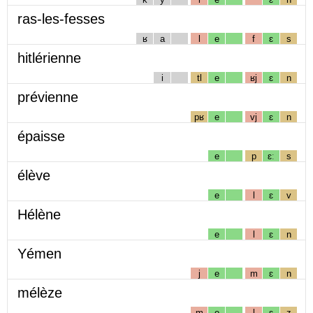
ras-les-fesses
ʁ
a
l
e
f
ɛ
s
hitlérienne
i
tl
e
ʁj
ɛ
n
prévienne
pʁ
e
vj
ɛ
n
épaisse
e
p
ɛː
s
élève
e
l
ɛ
v
Hélène
e
l
ɛ
n
Yémen
j
e
m
ɛ
n
mélèze
m
e
l
ɛ
z