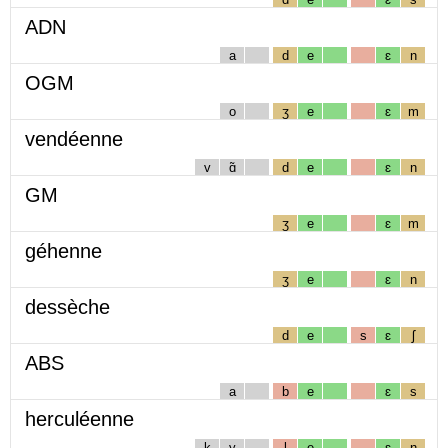
ADN
a
d
e
ɛ
n
OGM
o
ʒ
e
ɛ
m
vendéenne
v
ɑ̃
d
e
ɛ
n
GM
ʒ
e
ɛ
m
géhenne
ʒ
e
ɛ
n
dessèche
d
e
s
ɛ
ʃ
ABS
a
b
e
ɛ
s
herculéenne
k
y
l
e
ɛ
n