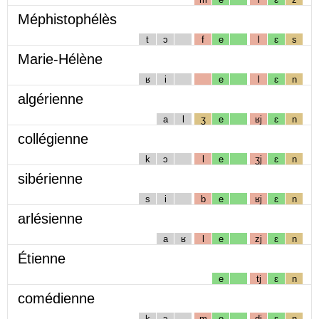
Méphistophélès
t
ɔ
f
e
l
ɛ
s
Marie-Hélène
ʁ
i
e
l
ɛ
n
algérienne
a
l
ʒ
e
ʁj
ɛ
n
collégienne
k
ɔ
l
e
ʒj
ɛ
n
sibérienne
s
i
b
e
ʁj
ɛ
n
arlésienne
a
ʁ
l
e
zj
ɛ
n
Étienne
e
tj
ɛ
n
comédienne
k
ɔ
m
e
dj
ɛ
n