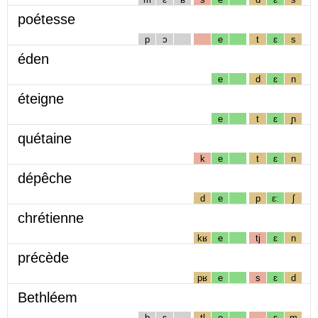
poétesse
p
ɔ
e
t
ɛ
s
éden
e
d
ɛ
n
éteigne
e
t
ɛ
ɲ
quétaine
k
e
t
ɛ
n
dépêche
d
e
p
ɛː
ʃ
chrétienne
kʁ
e
tj
ɛ
n
précède
pʁ
e
s
ɛ
d
Bethléem
b
ɛ
tl
e
ɛ
m