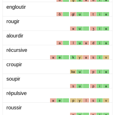
engloutir
ɑ̃
gl
u
t
i
ʁ
rougir
ʁ
u
ʒ
i
ʁ
alourdir
a
l
u
ʁ
d
i
ʁ
récursive
ʁ
e
k
y
ʁ
s
i
v
croupir
kʁ
u
p
i
ʁ
soupir
s
u
p
i
ʁ
répulsive
ʁ
e
p
y
l
s
i
v
roussir
ʁ
u
s
i
ʁ