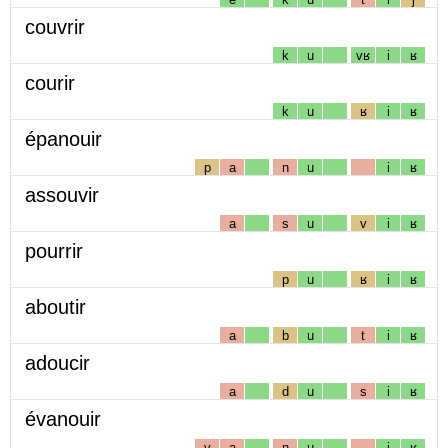
couvrir
k
u
vʁ
i
ʁ
courir
k
u
ʁ
i
ʁ
épanouir
p
a
n
u
i
ʁ
assouvir
a
s
u
v
i
ʁ
pourrir
p
u
ʁ
i
ʁ
aboutir
a
b
u
t
i
ʁ
adoucir
a
d
u
s
i
ʁ
évanouir
v
a
n
u
i
ʁ