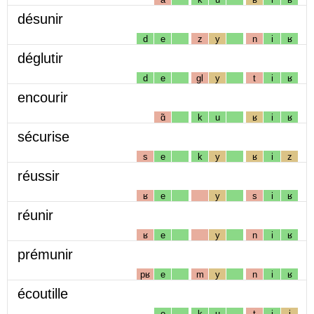
désunir
d
e
z
y
n
i
ʁ
déglutir
d
e
gl
y
t
i
ʁ
encourir
ɑ̃
k
u
ʁ
i
ʁ
sécurise
s
e
k
y
ʁ
i
z
réussir
ʁ
e
y
s
i
ʁ
réunir
ʁ
e
y
n
i
ʁ
prémunir
pʁ
e
m
y
n
i
ʁ
écoutille
e
k
u
t
i
j