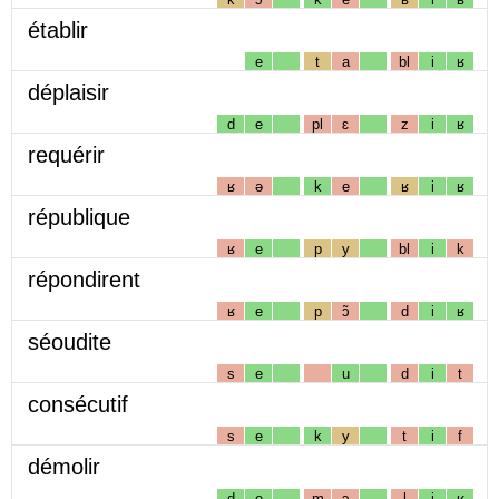
établir
e
t
a
bl
i
ʁ
déplaisir
d
e
pl
ɛ
z
i
ʁ
requérir
ʁ
ə
k
e
ʁ
i
ʁ
république
ʁ
e
p
y
bl
i
k
répondirent
ʁ
e
p
ɔ̃
d
i
ʁ
séoudite
s
e
u
d
i
t
consécutif
s
e
k
y
t
i
f
démolir
d
e
m
ɔ
l
i
ʁ