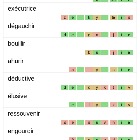
exécutrice
z
e
k
y
tʁ
i
s
dégauchir
d
e
g
o
ʃ
i
ʁ
bouillir
b
u
j
i
ʁ
ahurir
a
y
ʁ
i
ʁ
déductive
d
e
d
y
k
t
i
v
élusive
e
l
y
z
i
v
ressouvenir
ʁ
ə
s
u
v
n
i
ʁ
engourdir
ɑ̃
g
u
ʁ
d
i
ʁ