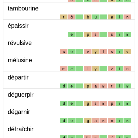
tambourine
t
ɑ̃
b
u
ʁ
i
n
épaissir
e
p
ɛ
s
i
ʁ
révulsive
ʁ
e
v
y
l
s
i
v
mélusine
m
e
l
y
z
i
n
départir
d
e
p
a
ʁ
t
i
ʁ
déguerpir
d
e
g
ɛ
ʁ
p
i
ʁ
dégarnir
d
e
g
a
ʁ
n
i
ʁ
défraîchir
d
e
fʁ
ɛ
ʃ
i
ʁ