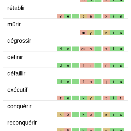
rétablir
ʁ
e
t
a
bl
i
ʁ
mûrir
m
y
ʁ
i
ʁ
dégrossir
d
e
gʁ
o
s
i
ʁ
définir
d
e
f
i
n
i
ʁ
défaillir
d
e
f
a
j
i
ʁ
exécutif
z
e
k
y
t
i
f
conquérir
k
ɔ̃
k
e
ʁ
i
ʁ
reconquérir
k
ɔ̃
k
e
ʁ
i
ʁ