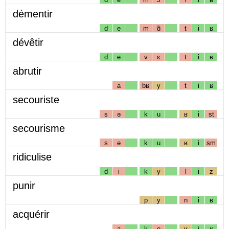
démentir
d
e
m
ɑ̃
t
i
ʁ
dévêtir
d
e
v
ɛ
t
i
ʁ
abrutir
a
bʁ
y
t
i
ʁ
secouriste
s
ə
k
u
ʁ
i
st
secourisme
s
ə
k
u
ʁ
i
sm
ridiculise
d
i
k
y
l
i
z
punir
p
y
n
i
ʁ
acquérir
a
k
e
ʁ
i
ʁ