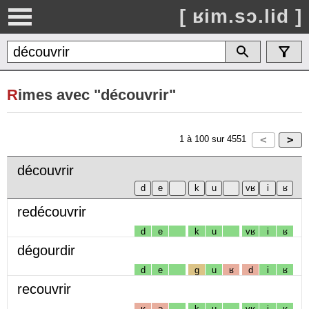
[ ʁim.sɔ.lid ]
R
imes avec "découvrir"
1
à
100
sur
4551
découvrir
redécouvrir
d
e
k
u
vʁ
i
ʁ
dégourdir
d
e
g
u
ʁ
d
i
ʁ
recouvrir
ʁ
ə
k
u
vʁ
i
ʁ