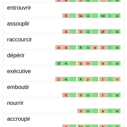
entrouvrir
ɑ̃
tʁ
u
vʁ
i
ʁ
assouplir
a
s
u
pl
i
ʁ
raccourcir
ʁ
a
k
u
ʁ
s
i
ʁ
dépérir
d
e
p
e
ʁ
i
ʁ
exécutive
z
e
k
y
t
i
v
emboutir
ɑ̃
b
u
t
i
ʁ
nourrir
n
u
ʁ
i
ʁ
accroupir
a
kʁ
u
p
i
ʁ