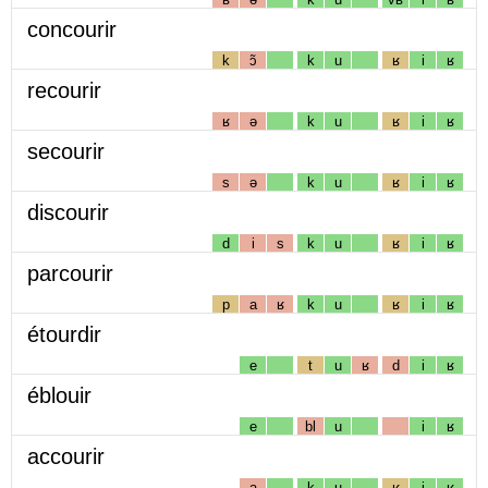
concourir
k
ɔ̃
k
u
ʁ
i
ʁ
recourir
ʁ
ə
k
u
ʁ
i
ʁ
secourir
s
ə
k
u
ʁ
i
ʁ
discourir
d
i
s
k
u
ʁ
i
ʁ
parcourir
p
a
ʁ
k
u
ʁ
i
ʁ
étourdir
e
t
u
ʁ
d
i
ʁ
éblouir
e
bl
u
i
ʁ
accourir
a
k
u
ʁ
i
ʁ