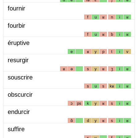
fournir
f
u
ʁ
n
i
ʁ
fourbir
f
u
ʁ
b
i
ʁ
éruptive
e
ʁ
y
p
t
i
v
resurgir
ʁ
ə
s
y
ʁ
ʒ
i
ʁ
souscrire
s
u
s
kʁ
i
ʁ
obscurcir
ɔ
ps
k
y
ʁ
s
i
ʁ
endurcir
ɑ̃
d
y
ʁ
s
i
ʁ
suffire
s
y
f
i
ʁ