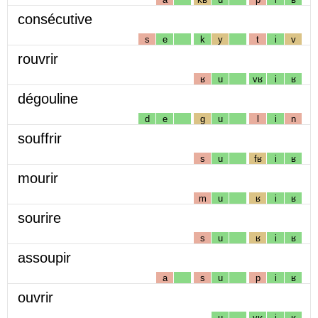
consécutive
s
e
k
y
t
i
v
rouvrir
ʁ
u
vʁ
i
ʁ
dégouline
d
e
g
u
l
i
n
souffrir
s
u
fʁ
i
ʁ
mourir
m
u
ʁ
i
ʁ
sourire
s
u
ʁ
i
ʁ
assoupir
a
s
u
p
i
ʁ
ouvrir
u
vʁ
i
ʁ