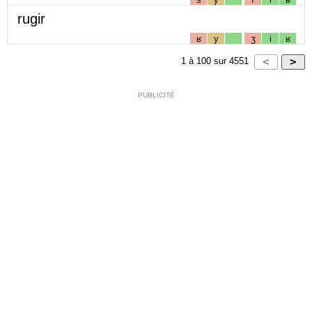
rugir
ʁ
y
ʒ
i
ʁ
1
à
100
sur
4551
PUBLICITÉ