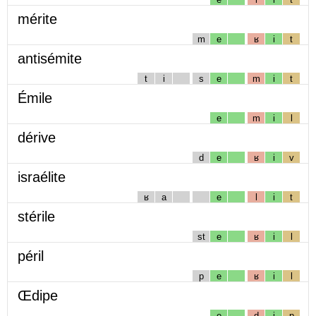
mérite
m
e
ʁ
i
t
antisémite
t
i
s
e
m
i
t
Émile
e
m
i
l
dérive
d
e
ʁ
i
v
israélite
ʁ
a
e
l
i
t
stérile
st
e
ʁ
i
l
péril
p
e
ʁ
i
l
Œdipe
e
d
i
p