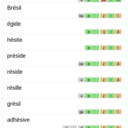
Brésil
bʁ
e
z
i
l
égide
e
ʒ
i
d
hésite
e
z
i
t
préside
pʁ
e
z
i
d
réside
ʁ
e
z
i
d
résille
ʁ
e
z
i
j
grésil
gʁ
e
z
i
l
adhésive
a
d
e
z
i
v