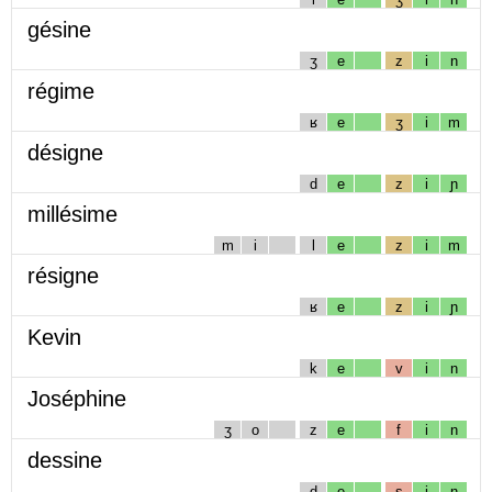
gésine
ʒ
e
z
i
n
régime
ʁ
e
ʒ
i
m
désigne
d
e
z
i
ɲ
millésime
m
i
l
e
z
i
m
résigne
ʁ
e
z
i
ɲ
Kevin
k
e
v
i
n
Joséphine
ʒ
o
z
e
f
i
n
dessine
d
e
s
i
n