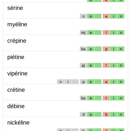
sérine
s
e
ʁ
i
n
myéline
mj
e
l
i
n
crépine
kʁ
e
p
i
n
piétine
pj
e
t
i
n
vipérine
v
i
p
e
ʁ
i
n
crétine
kʁ
e
t
i
n
débine
d
e
b
i
n
nickéline
n
i
k
e
l
i
n