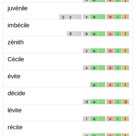
juvénile
ʒ
y
v
e
n
i
l
imbécile
ẽ
b
e
s
i
l
zénith
z
e
n
i
t
Cécile
s
e
s
i
l
évite
e
v
i
t
décide
d
e
s
i
d
lévite
l
e
v
i
t
récite
ʁ
e
s
i
t