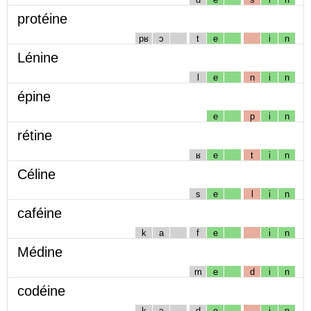
protéine
pʁ
ɔ
t
e
i
n
Lénine
l
e
n
i
n
épine
e
p
i
n
rétine
ʁ
e
t
i
n
Céline
s
e
l
i
n
caféine
k
a
f
e
i
n
Médine
m
e
d
i
n
codéine
k
ɔ
d
e
i
n