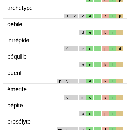
archétype
a
ʁ
k
e
t
i
p
débile
d
e
b
i
l
intrépide
ẽ
tʁ
e
p
i
d
béquille
b
e
k
i
j
puéril
p
y
e
ʁ
i
l
émérite
e
m
e
ʁ
i
t
pépite
p
e
p
i
t
prosélyte
pʁ
o
z
e
l
i
t