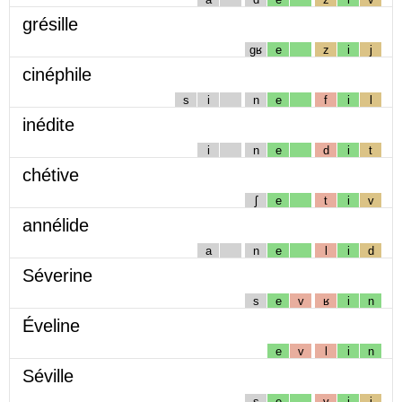
grésille
gʁ
e
z
i
j
cinéphile
s
i
n
e
f
i
l
inédite
i
n
e
d
i
t
chétive
ʃ
e
t
i
v
annélide
a
n
e
l
i
d
Séverine
s
e
v
ʁ
i
n
Éveline
e
v
l
i
n
Séville
s
e
v
i
j