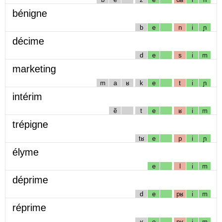
bénigne
b
e
n
i
ɲ
décime
d
e
s
i
m
marketing
m
a
ʁ
k
e
t
i
ɲ
intérim
ẽ
t
e
ʁ
i
m
trépigne
tʁ
e
p
i
ɲ
élyme
e
l
i
m
déprime
d
e
pʁ
i
m
réprime
ʁ
e
pʁ
i
m