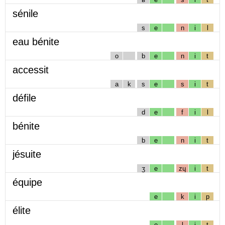
sénile
s
e
n
i
l
eau bénite
o
b
e
n
i
t
accessit
a
k
s
e
s
i
t
défile
d
e
f
i
l
bénite
b
e
n
i
t
jésuite
ʒ
e
zɥ
i
t
équipe
e
k
i
p
élite
e
l
i
t