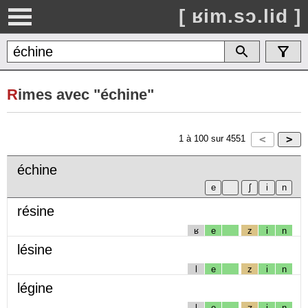
[ ʁim.sɔ.lid ]
R
imes avec "échine"
1
à
100
sur
4551
échine
résine
ʁ
e
z
i
n
lésine
l
e
z
i
n
légine
l
e
ʒ
i
n