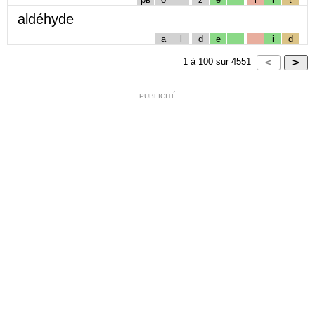
aldéhyde
a
l
d
e
i
d
1
à
100
sur
4551
PUBLICITÉ