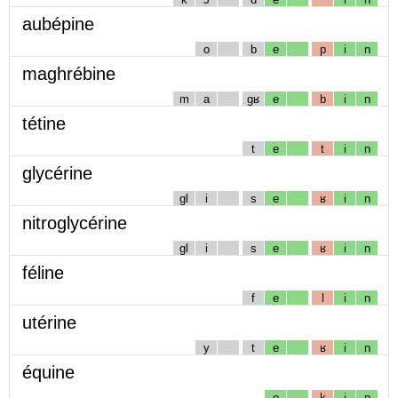
aubépine
o
b
e
p
i
n
maghrébine
m
a
gʁ
e
b
i
n
tétine
t
e
t
i
n
glycérine
gl
i
s
e
ʁ
i
n
nitroglycérine
gl
i
s
e
ʁ
i
n
féline
f
e
l
i
n
utérine
y
t
e
ʁ
i
n
équine
e
k
i
n