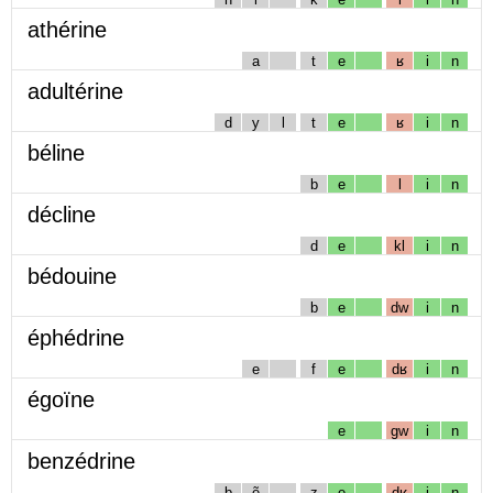
athérine
a
t
e
ʁ
i
n
adultérine
d
y
l
t
e
ʁ
i
n
béline
b
e
l
i
n
décline
d
e
kl
i
n
bédouine
b
e
dw
i
n
éphédrine
e
f
e
dʁ
i
n
égoïne
e
gw
i
n
benzédrine
b
ẽ
z
e
dʁ
i
n