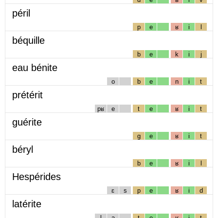
péril
p
e
ʁ
i
l
béquille
b
e
k
i
j
eau bénite
o
b
e
n
i
t
prétérit
pʁ
e
t
e
ʁ
i
t
guérite
g
e
ʁ
i
t
béryl
b
e
ʁ
i
l
Hespérides
ɛ
s
p
e
ʁ
i
d
latérite
l
a
t
e
ʁ
i
t