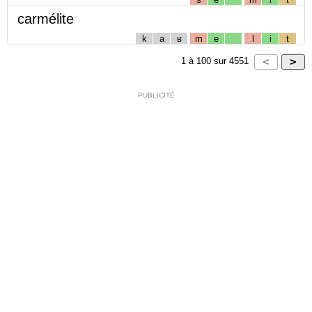
carmélite
k
a
ʁ
m
e
l
i
t
1
à
100
sur
4551
PUBLICITÉ