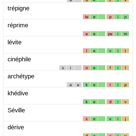
trépigne
tʁ
e
p
i
ɲ
réprime
ʁ
e
pʁ
i
m
lévite
l
e
v
i
t
cinéphile
s
i
n
e
f
i
l
archétype
a
ʁ
k
e
t
i
p
khédive
k
e
d
i
v
Séville
s
e
v
i
j
dérive
d
e
ʁ
i
v