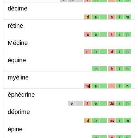
décime
d
e
s
i
m
rétine
ʁ
e
t
i
n
Médine
m
e
d
i
n
équine
e
k
i
n
myéline
mj
e
l
i
n
éphédrine
e
f
e
dʁ
i
n
déprime
d
e
pʁ
i
m
épine
e
p
i
n