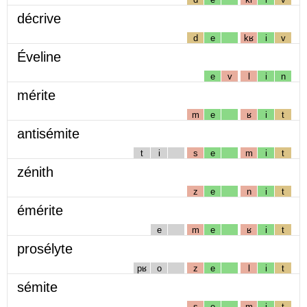
décrive
d
e
kʁ
i
v
Éveline
e
v
l
i
n
mérite
m
e
ʁ
i
t
antisémite
t
i
s
e
m
i
t
zénith
z
e
n
i
t
émérite
e
m
e
ʁ
i
t
prosélyte
pʁ
o
z
e
l
i
t
sémite
s
e
m
i
t