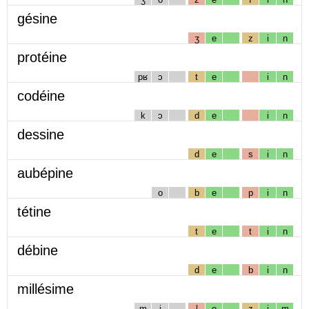
gésine
ʒ
e
z
i
n
protéine
pʁ
ɔ
t
e
i
n
codéine
k
ɔ
d
e
i
n
dessine
d
e
s
i
n
aubépine
o
b
e
p
i
n
tétine
t
e
t
i
n
débine
d
e
b
i
n
millésime
m
i
l
e
z
i
m