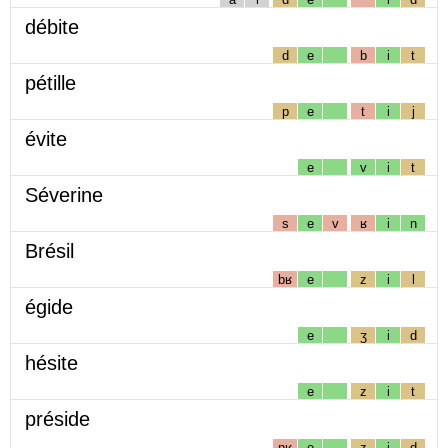
débite
d
e
b
i
t
pétille
p
e
t
i
j
évite
e
v
i
t
Séverine
s
e
v
ʁ
i
n
Brésil
bʁ
e
z
i
l
égide
e
ʒ
i
d
hésite
e
z
i
t
préside
pʁ
e
z
i
d