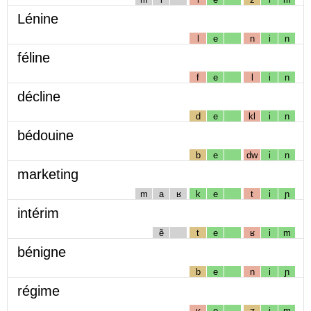
Lénine
l
e
n
i
n
féline
f
e
l
i
n
décline
d
e
kl
i
n
bédouine
b
e
dw
i
n
marketing
m
a
ʁ
k
e
t
i
ɲ
intérim
ẽ
t
e
ʁ
i
m
bénigne
b
e
n
i
ɲ
régime
ʁ
e
ʒ
i
m