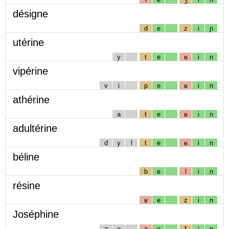
désigne
d
e
z
i
ɲ
utérine
y
t
e
ʁ
i
n
vipérine
v
i
p
e
ʁ
i
n
athérine
a
t
e
ʁ
i
n
adultérine
d
y
l
t
e
ʁ
i
n
béline
b
e
l
i
n
résine
ʁ
e
z
i
n
Joséphine
ʒ
o
z
e
f
i
n