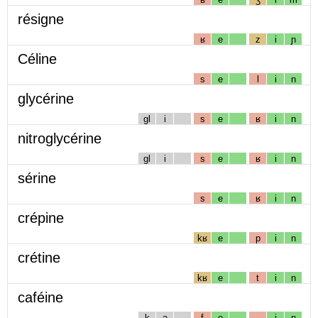
résigne
ʁ
e
z
i
ɲ
Céline
s
e
l
i
n
glycérine
gl
i
s
e
ʁ
i
n
nitroglycérine
gl
i
s
e
ʁ
i
n
sérine
s
e
ʁ
i
n
crépine
kʁ
e
p
i
n
crétine
kʁ
e
t
i
n
caféine
k
a
f
e
i
n