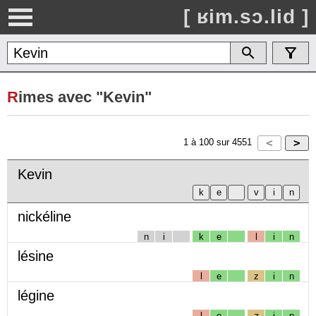
[ ʁim.sɔ.lid ]
R
imes avec "Kevin"
1
à
100
sur
4551
Kevin
nickéline
n
i
k
e
l
i
n
lésine
l
e
z
i
n
légine
l
e
ʒ
i
n