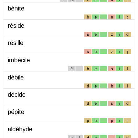
bénite
b
e
n
i
t
réside
ʁ
e
z
i
d
résille
ʁ
e
z
i
j
imbécile
ẽ
b
e
s
i
l
débile
d
e
b
i
l
décide
d
e
s
i
d
pépite
p
e
p
i
t
aldéhyde
a
l
d
e
i
d