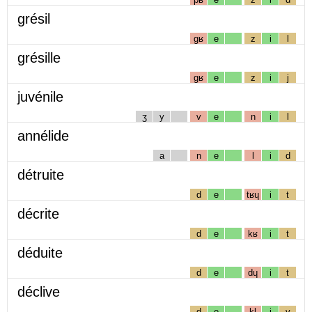
grésil
gʁ
e
z
i
l
grésille
gʁ
e
z
i
j
juvénile
ʒ
y
v
e
n
i
l
annélide
a
n
e
l
i
d
détruite
d
e
tʁɥ
i
t
décrite
d
e
kʁ
i
t
déduite
d
e
dɥ
i
t
déclive
d
e
kl
i
v