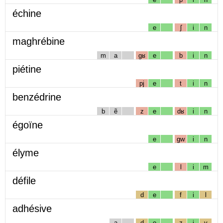
échine
e
ʃ
i
n
maghrébine
m
a
gʁ
e
b
i
n
piétine
pj
e
t
i
n
benzédrine
b
ẽ
z
e
dʁ
i
n
égoïne
e
gw
i
n
élyme
e
l
i
m
défile
d
e
f
i
l
adhésive
a
d
e
z
i
v