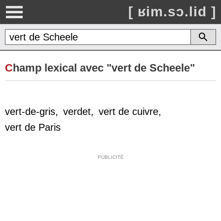
[ ʁim.sɔ.lid ]
C
hamp lexical avec "vert de Scheele"
vert-de-gris
,
verdet
,
vert de cuivre
,
vert de Paris
PUBLICITÉ