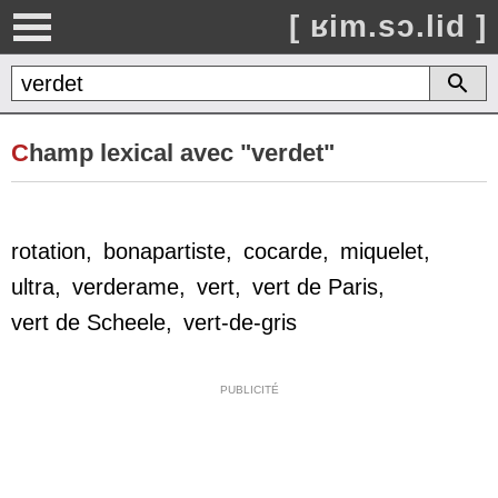
[ ʁim.sɔ.lid ]
C
hamp lexical avec "verdet"
rotation
,
bonapartiste
,
cocarde
,
miquelet
,
ultra
,
verderame
,
vert
,
vert de Paris
,
vert de Scheele
,
vert-de-gris
PUBLICITÉ