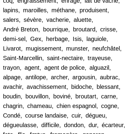
coq
,
engraissement
,
enragé
,
lait de vache
,
lapins
,
maroilles
,
méthane
,
produisent
,
salers
,
sévère
,
vacherie
,
aluette
,
André Breton
,
bourrique
,
broutard
,
crisse
,
demi-sel
,
Gex
,
herbage
,
Isis
,
laguiole
,
Livarot
,
mugissement
,
munster
,
neufchâtel
,
Saint-Marcellin
,
saint-nectaire
,
trayeuse
,
trayon
,
agent
,
agent de police
,
alguazil
,
alpage
,
antilope
,
archer
,
argousin
,
aubrac
,
avachir
,
avachissement
,
bidoche
,
blessant
,
boudin
,
bouvillon
,
boviné
,
broutart
,
carne
,
chagrin
,
chameau
,
chien espagnol
,
cogne
,
Condé
,
course landaise
,
cuir
,
dégueu
,
dégueulasse
,
difficile
,
dondon
,
dur
,
écarteur
,