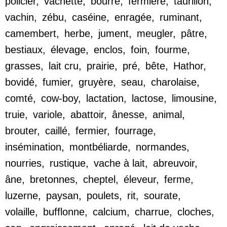
policier
,
vachette
,
bourre
,
fermière
,
taurillon
,
vachin
,
zébu
,
caséine
,
enragée
,
ruminant
,
camembert
,
herbe
,
jument
,
meugler
,
pâtre
,
bestiaux
,
élevage
,
enclos
,
foin
,
fourme
,
grasses
,
lait cru
,
prairie
,
pré
,
bête
,
Hathor
,
bovidé
,
fumier
,
gruyère
,
seau
,
charolaise
,
comté
,
cow-boy
,
lactation
,
lactose
,
limousine
,
truie
,
variole
,
abattoir
,
ânesse
,
animal
,
brouter
,
caillé
,
fermier
,
fourrage
,
insémination
,
montbéliarde
,
normandes
,
nourries
,
rustique
,
vache à lait
,
abreuvoir
,
âne
,
bretonnes
,
cheptel
,
éleveur
,
ferme
,
luzerne
,
paysan
,
poulets
,
rit
,
sourate
,
volaille
,
bufflonne
,
calcium
,
charrue
,
cloches
,