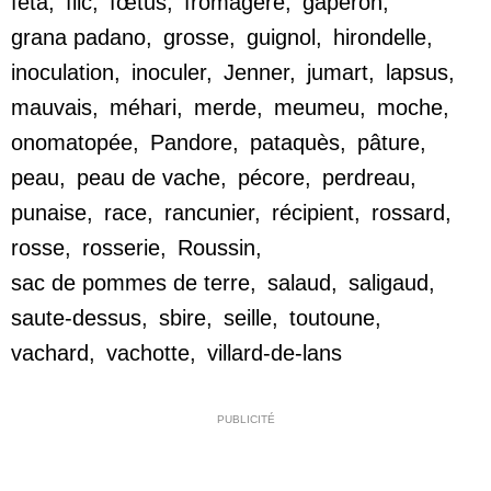
feta
,
flic
,
fœtus
,
fromagère
,
gaperon
,
grana padano
,
grosse
,
guignol
,
hirondelle
,
inoculation
,
inoculer
,
Jenner
,
jumart
,
lapsus
,
mauvais
,
méhari
,
merde
,
meumeu
,
moche
,
onomatopée
,
Pandore
,
pataquès
,
pâture
,
peau
,
peau de vache
,
pécore
,
perdreau
,
punaise
,
race
,
rancunier
,
récipient
,
rossard
,
rosse
,
rosserie
,
Roussin
,
sac de pommes de terre
,
salaud
,
saligaud
,
saute-dessus
,
sbire
,
seille
,
toutoune
,
vachard
,
vachotte
,
villard-de-lans
PUBLICITÉ