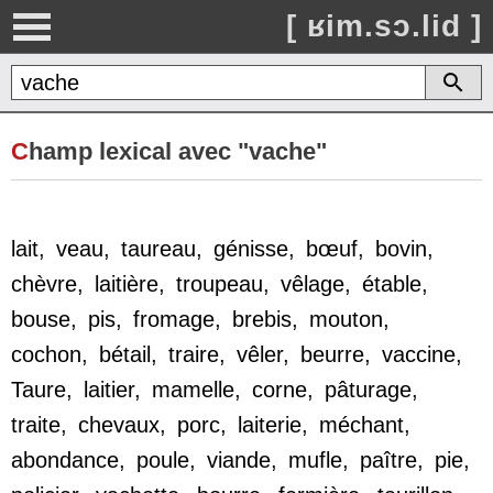
[ ʁim.sɔ.lid ]
C
hamp lexical avec "vache"
lait
,
veau
,
taureau
,
génisse
,
bœuf
,
bovin
,
chèvre
,
laitière
,
troupeau
,
vêlage
,
étable
,
bouse
,
pis
,
fromage
,
brebis
,
mouton
,
cochon
,
bétail
,
traire
,
vêler
,
beurre
,
vaccine
,
Taure
,
laitier
,
mamelle
,
corne
,
pâturage
,
traite
,
chevaux
,
porc
,
laiterie
,
méchant
,
abondance
,
poule
,
viande
,
mufle
,
paître
,
pie
,