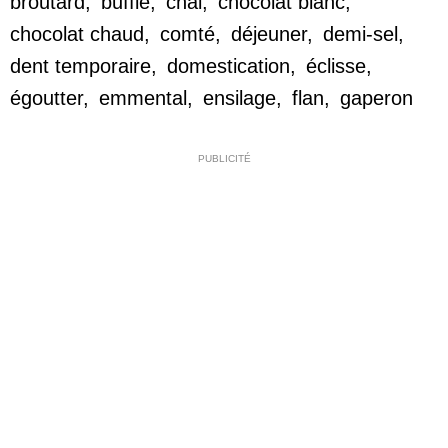
broutard
,
buffle
,
chai
,
chocolat blanc
,
chocolat chaud
,
comté
,
déjeuner
,
demi-sel
,
dent temporaire
,
domestication
,
éclisse
,
égoutter
,
emmental
,
ensilage
,
flan
,
gaperon
PUBLICITÉ