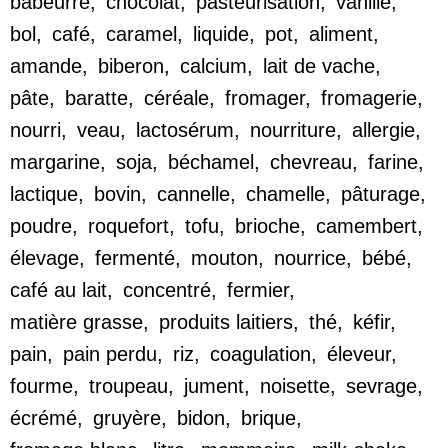
babeurre
,
chocolat
,
pasteurisation
,
vanille
,
bol
,
café
,
caramel
,
liquide
,
pot
,
aliment
,
amande
,
biberon
,
calcium
,
lait de vache
,
pâte
,
baratte
,
céréale
,
fromager
,
fromagerie
,
nourri
,
veau
,
lactosérum
,
nourriture
,
allergie
,
margarine
,
soja
,
béchamel
,
chevreau
,
farine
,
lactique
,
bovin
,
cannelle
,
chamelle
,
pâturage
,
poudre
,
roquefort
,
tofu
,
brioche
,
camembert
,
élevage
,
fermenté
,
mouton
,
nourrice
,
bébé
,
café au lait
,
concentré
,
fermier
,
matière grasse
,
produits laitiers
,
thé
,
kéfir
,
pain
,
pain perdu
,
riz
,
coagulation
,
éleveur
,
fourme
,
troupeau
,
jument
,
noisette
,
sevrage
,
écrémé
,
gruyère
,
bidon
,
brique
,