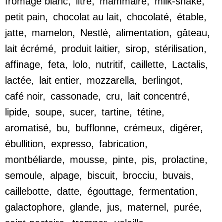
fromage blanc
,
litre
,
mammaire
,
milk-shake
,
petit pain
,
chocolat au lait
,
chocolaté
,
étable
,
jatte
,
mamelon
,
Nestlé
,
alimentation
,
gâteau
,
lait écrémé
,
produit laitier
,
sirop
,
stérilisation
,
affinage
,
feta
,
lolo
,
nutritif
,
caillette
,
Lactalis
,
lactée
,
lait entier
,
mozzarella
,
berlingot
,
café noir
,
cassonade
,
cru
,
lait concentré
,
lipide
,
soupe
,
sucer
,
tartine
,
tétine
,
aromatisé
,
bu
,
bufflonne
,
crémeux
,
digérer
,
ébullition
,
expresso
,
fabrication
,
montbéliarde
,
mousse
,
pinte
,
pis
,
prolactine
,
semoule
,
alpage
,
biscuit
,
brocciu
,
buvais
,
caillebotte
,
datte
,
égouttage
,
fermentation
,
galactophore
,
glande
,
jus
,
maternel
,
purée
,