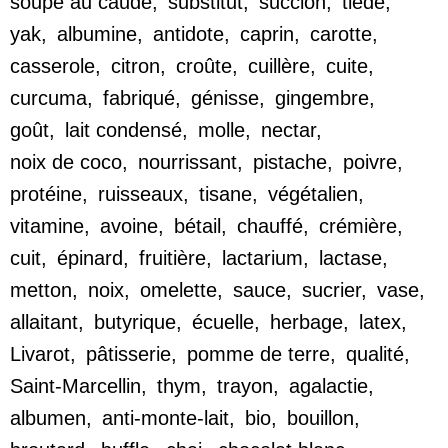
soupe au caudé
,
substitut
,
succion
,
tiède
,
yak
,
albumine
,
antidote
,
caprin
,
carotte
,
casserole
,
citron
,
croûte
,
cuillère
,
cuite
,
curcuma
,
fabriqué
,
génisse
,
gingembre
,
goût
,
lait condensé
,
molle
,
nectar
,
noix de coco
,
nourrissant
,
pistache
,
poivre
,
protéine
,
ruisseaux
,
tisane
,
végétalien
,
vitamine
,
avoine
,
bétail
,
chauffé
,
crémière
,
cuit
,
épinard
,
fruitière
,
lactarium
,
lactase
,
metton
,
noix
,
omelette
,
sauce
,
sucrier
,
vase
,
allaitant
,
butyrique
,
écuelle
,
herbage
,
latex
,
Livarot
,
pâtisserie
,
pomme de terre
,
qualité
,
Saint-Marcellin
,
thym
,
trayon
,
agalactie
,
albumen
,
anti-monte-lait
,
bio
,
bouillon
,