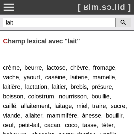
[ ʁim.sɔ.lid ]
C
hamp lexical avec "lait"
crème
,
beurre
,
lactose
,
chèvre
,
fromage
,
vache
,
yaourt
,
caséine
,
laiterie
,
mamelle
,
laitière
,
lactation
,
laitier
,
brebis
,
présure
,
boisson
,
colostrum
,
nourrisson
,
bouillie
,
caillé
,
allaitement
,
laitage
,
miel
,
traire
,
sucre
,
viande
,
allaiter
,
mammifère
,
ânesse
,
bouillir
,
œuf
,
petit-lait
,
cacao
,
coco
,
tasse
,
téter
,