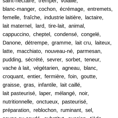
saint-nectaire
,
tremper
,
volaille
,
blanc-manger
,
cochon
,
écrémage
,
entremets
,
femelle
,
fraîche
,
industrie laitière
,
lactaire
,
lait maternel
,
lard
,
tire-lait
,
animal
,
cappuccino
,
cheptel
,
condensé
,
congelé
,
Danone
,
détrempe
,
gramme
,
lait cru
,
laiteux
,
latte
,
macchiato
,
nouveau-né
,
parmesan
,
pudding
,
sécrété
,
sevrer
,
sorbet
,
teneur
,
vache à lait
,
végétarien
,
agneau
,
blanc
,
croquant
,
entier
,
fermière
,
foin
,
goutte
,
graisse
,
gras
,
infantile
,
lait caillé
,
lait pasteurisé
,
laper
,
mélangé
,
noir
,
nutritionnelle
,
onctueux
,
pasteurisé
,
préparation
,
reblochon
,
ruminant
,
sel
,