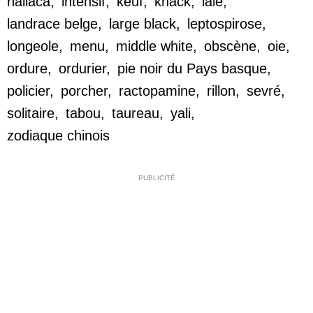
hallaca
,
intensif
,
keuf
,
knack
,
laie
,
landrace belge
,
large black
,
leptospirose
,
longeole
,
menu
,
middle white
,
obscène
,
oie
,
ordure
,
ordurier
,
pie noir du Pays basque
,
policier
,
porcher
,
ractopamine
,
rillon
,
sevré
,
solitaire
,
tabou
,
taureau
,
yali
,
zodiaque chinois
PUBLICITÉ