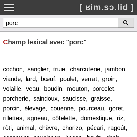
[ ʁim.sɔ.lid ]
C
hamp lexical avec "porc"
cochon
,
sanglier
,
truie
,
charcuterie
,
jambon
,
viande
,
lard
,
bœuf
,
poulet
,
verrat
,
groin
,
volaille
,
veau
,
boudin
,
mouton
,
porcelet
,
porcherie
,
saindoux
,
saucisse
,
graisse
,
porcin
,
élevage
,
couenne
,
pourceau
,
goret
,
rillettes
,
agneau
,
côtelette
,
domestique
,
riz
,
rôti
,
animal
,
chèvre
,
chorizo
,
pécari
,
ragoût
,