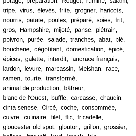
potage
,
préparation
,
Rouget
,
rumine
,
salami
,
tripe
,
virus
,
élevés
,
frite
,
grogner
,
haricots
,
nourris
,
patate
,
poules
,
préparé
,
soies
,
frit
,
gros
,
Hampshire
,
mijoté
,
panse
,
piétrain
,
poivron
,
purée
,
salade
,
tranches
,
abat
,
blé
,
boucherie
,
dégoûtant
,
domestication
,
épicé
,
épices
,
galette
,
interdit
,
landrace français
,
lardon
,
levure
,
marcassin
,
Meishan
,
race
,
ramen
,
tourte
,
transformé
,
animal de production
,
bâfreur
,
blanc de l'Ouest
,
buffle
,
carcasse
,
chaudin
,
cinta senese
,
Circé
,
coche
,
consommée
,
cuivre
,
culinaire
,
filet
,
flic
,
fricadelle
,
gloucester old spot
,
glouton
,
grillon
,
grossier
,