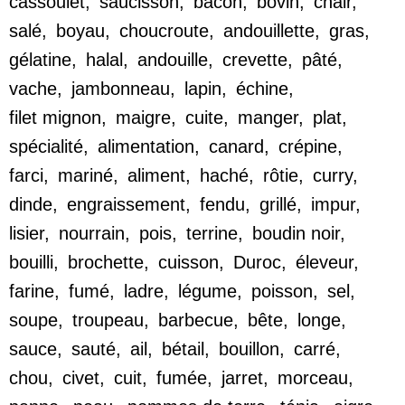
cassoulet
,
saucisson
,
bacon
,
bovin
,
chair
,
salé
,
boyau
,
choucroute
,
andouillette
,
gras
,
gélatine
,
halal
,
andouille
,
crevette
,
pâté
,
vache
,
jambonneau
,
lapin
,
échine
,
filet mignon
,
maigre
,
cuite
,
manger
,
plat
,
spécialité
,
alimentation
,
canard
,
crépine
,
farci
,
mariné
,
aliment
,
haché
,
rôtie
,
curry
,
dinde
,
engraissement
,
fendu
,
grillé
,
impur
,
lisier
,
nourrain
,
pois
,
terrine
,
boudin noir
,
bouilli
,
brochette
,
cuisson
,
Duroc
,
éleveur
,
farine
,
fumé
,
ladre
,
légume
,
poisson
,
sel
,
soupe
,
troupeau
,
barbecue
,
bête
,
longe
,
sauce
,
sauté
,
ail
,
bétail
,
bouillon
,
carré
,
chou
,
civet
,
cuit
,
fumée
,
jarret
,
morceau
,