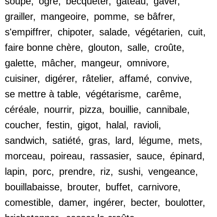
soupe
,
ogre
,
becqueter
,
gâteau
,
gaver
,
grailler
,
mangeoire
,
pomme
,
se bâfrer
,
s'empiffrer
,
chipoter
,
salade
,
végétarien
,
cuit
,
faire bonne chère
,
glouton
,
salle
,
croûte
,
galette
,
mâcher
,
mangeur
,
omnivore
,
cuisiner
,
digérer
,
râtelier
,
affamé
,
convive
,
se mettre à table
,
végétarisme
,
carême
,
céréale
,
nourrir
,
pizza
,
bouillie
,
cannibale
,
coucher
,
festin
,
gigot
,
halal
,
ravioli
,
sandwich
,
satiété
,
gras
,
lard
,
légume
,
mets
,
morceau
,
poireau
,
rassasier
,
sauce
,
épinard
,
lapin
,
porc
,
prendre
,
riz
,
sushi
,
vengeance
,
bouillabaisse
,
brouter
,
buffet
,
carnivore
,
comestible
,
damer
,
ingérer
,
becter
,
boulotter
,