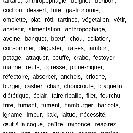
tartare
,
anthropophagie
,
beignet
,
bonbon
,
cochon
,
dessert
,
frite
,
gastronomie
,
omelette
,
plat
,
rôti
,
tartines
,
végétalien
,
vêtir
,
abstenir
,
alimentation
,
anthropophage
,
avoine
,
banquet
,
bœuf
,
chou
,
collation
,
consommer
,
déguster
,
fraises
,
jambon
,
potage
,
attaquer
,
bouffe
,
crabe
,
festoyer
,
manne
,
œufs
,
ogresse
,
pique-niquer
,
réfectoire
,
absorber
,
anchois
,
brioche
,
burger
,
casher
,
chair
,
choucroute
,
craquelin
,
diététique
,
éclair
,
faire ripaille
,
filet
,
fourchu
,
frire
,
fumant
,
fument
,
hamburger
,
haricots
,
igname
,
impur
,
kaki
,
laitue
,
nécessité
,
œuf à la coque
,
paître
,
raiponce
,
respirez
,