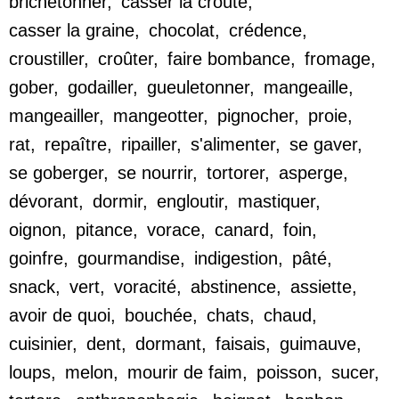
brichetonner
,
casser la croûte
,
casser la graine
,
chocolat
,
crédence
,
croustiller
,
croûter
,
faire bombance
,
fromage
,
gober
,
godailler
,
gueuletonner
,
mangeaille
,
mangeailler
,
mangeotter
,
pignocher
,
proie
,
rat
,
repaître
,
ripailler
,
s'alimenter
,
se gaver
,
se goberger
,
se nourrir
,
tortorer
,
asperge
,
dévorant
,
dormir
,
engloutir
,
mastiquer
,
oignon
,
pitance
,
vorace
,
canard
,
foin
,
goinfre
,
gourmandise
,
indigestion
,
pâté
,
snack
,
vert
,
voracité
,
abstinence
,
assiette
,
avoir de quoi
,
bouchée
,
chats
,
chaud
,
cuisinier
,
dent
,
dormant
,
faisais
,
guimauve
,
loups
,
melon
,
mourir de faim
,
poisson
,
sucer
,