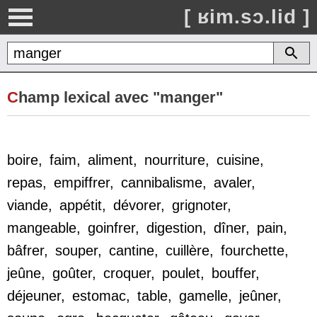
[ ʁim.sɔ.lid ]
C
hamp lexical avec "manger"
boire
,
faim
,
aliment
,
nourriture
,
cuisine
,
repas
,
empiffrer
,
cannibalisme
,
avaler
,
viande
,
appétit
,
dévorer
,
grignoter
,
mangeable
,
goinfrer
,
digestion
,
dîner
,
pain
,
bâfrer
,
souper
,
cantine
,
cuillère
,
fourchette
,
jeûne
,
goûter
,
croquer
,
poulet
,
bouffer
,
déjeuner
,
estomac
,
table
,
gamelle
,
jeûner
,