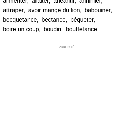
alimenter
,
allaiter
,
anéantir
,
annihiler
,
attraper
,
avoir mangé du lion
,
babouiner
,
becquetance
,
bectance
,
béqueter
,
boire un coup
,
boudin
,
bouffetance
PUBLICITÉ