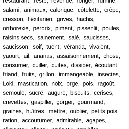
restaurant
,
reste
,
revenue
,
ronger
,
rumine
,
salami
,
animaux
,
calorique
,
côtelette
,
crêpe
,
cresson
,
flexitarien
,
grives
,
hachis
,
orthorexie
,
perdrix
,
piment
,
pissenlit
,
poules
,
raisins secs
,
sainement
,
salé
,
saucisses
,
saucisson
,
soif
,
tuent
,
véranda
,
vivaient
,
yaourt
,
ail
,
ananas
,
assaisonnement
,
chose
,
consumer
,
cuiller
,
cuites
,
dissiper
,
écoutant
,
friand
,
fruits
,
grillon
,
immangeable
,
insectes
,
Loki
,
mastication
,
noix
,
orge
,
pois
,
ragoût
,
semoule
,
sucré
,
augure
,
biscuits
,
cerises
,
crevettes
,
gaspiller
,
gorger
,
gourmand
,
graines
,
huîtres
,
mettre
,
oublier
,
petits pois
,
ration
,
accoutumer
,
admirable
,
agapes
,