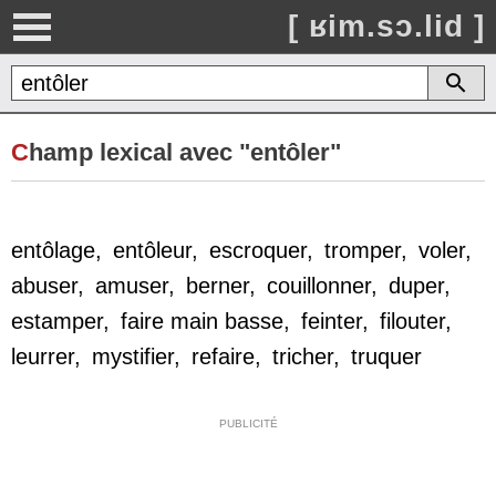
[ ʁim.sɔ.lid ]
C
hamp lexical avec "entôler"
entôlage
,
entôleur
,
escroquer
,
tromper
,
voler
,
abuser
,
amuser
,
berner
,
couillonner
,
duper
,
estamper
,
faire main basse
,
feinter
,
filouter
,
leurrer
,
mystifier
,
refaire
,
tricher
,
truquer
PUBLICITÉ