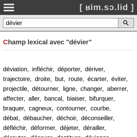
[ ʁim.sɔ.lid ]
C
hamp lexical avec "dévier"
déviation
,
infléchir
,
déporter
,
dériver
,
trajectoire
,
droite
,
but
,
route
,
écarter
,
éviter
,
projectile
,
détourner
,
ligne
,
changer
,
aberrer
,
affecter
,
aller
,
bancal
,
biaiser
,
bifurquer
,
braquer
,
cagneux
,
contourner
,
courbe
,
débat
,
débaucher
,
déchoir
,
déconseiller
,
défléchir
,
déformer
,
déjeter
,
dérailler
,