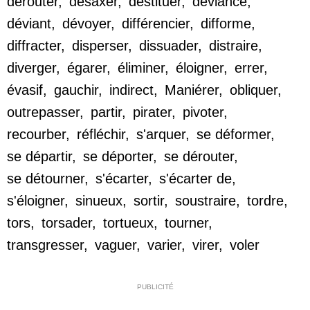
dérouter
,
désaxer
,
destituer
,
déviance
,
déviant
,
dévoyer
,
différencier
,
difforme
,
diffracter
,
disperser
,
dissuader
,
distraire
,
diverger
,
égarer
,
éliminer
,
éloigner
,
errer
,
évasif
,
gauchir
,
indirect
,
Maniérer
,
obliquer
,
outrepasser
,
partir
,
pirater
,
pivoter
,
recourber
,
réfléchir
,
s'arquer
,
se déformer
,
se départir
,
se déporter
,
se dérouter
,
se détourner
,
s'écarter
,
s'écarter de
,
s'éloigner
,
sinueux
,
sortir
,
soustraire
,
tordre
,
tors
,
torsader
,
tortueux
,
tourner
,
transgresser
,
vaguer
,
varier
,
virer
,
voler
PUBLICITÉ