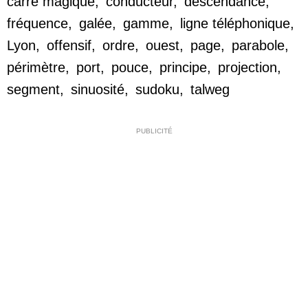
carré magique,
conducteur,
descendance,
fréquence,
galée,
gamme,
ligne téléphonique,
Lyon,
offensif,
ordre,
ouest,
page,
parabole,
périmètre,
port,
pouce,
principe,
projection,
segment,
sinuosité,
sudoku,
talweg
PUBLICITÉ