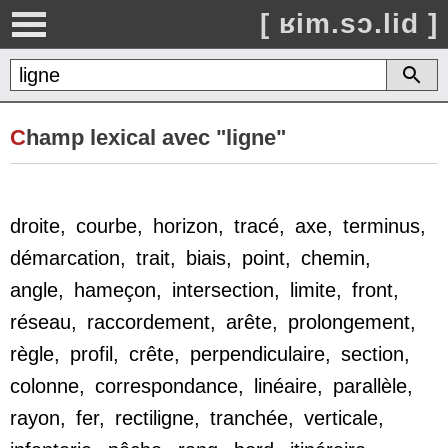
[ ʁim.sɔ.lid ]
C
hamp lexical avec "ligne"
droite,
courbe,
horizon,
tracé,
axe,
terminus,
démarcation,
trait,
biais,
point,
chemin,
angle,
hameçon,
intersection,
limite,
front,
réseau,
raccordement,
arête,
prolongement,
règle,
profil,
crête,
perpendiculaire,
section,
colonne,
correspondance,
linéaire,
parallèle,
rayon,
fer,
rectiligne,
tranchée,
verticale,