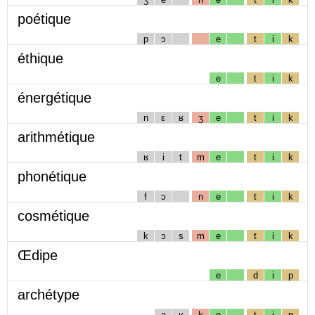
poétique
p
ɔ
e
t
i
k
éthique
e
t
i
k
énergétique
n
ɛ
ʁ
ʒ
e
t
i
k
arithmétique
ʁ
i
t
m
e
t
i
k
phonétique
f
ɔ
n
e
t
i
k
cosmétique
k
ɔ
s
m
e
t
i
k
Œdipe
e
d
i
p
archétype
a
ʁ
k
e
t
i
p