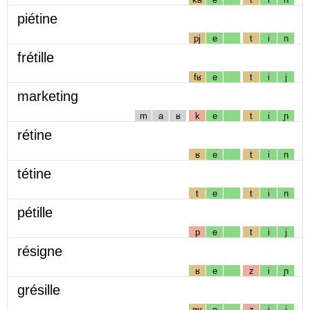
piétine
pj
e
t
i
n
frétille
fʁ
e
t
i
j
marketing
m
a
ʁ
k
e
t
i
ɲ
rétine
ʁ
e
t
i
n
tétine
t
e
t
i
n
pétille
p
e
t
i
j
résigne
ʁ
e
z
i
ɲ
grésille
gʁ
e
z
i
j