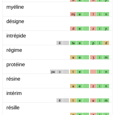
myéline
mj
e
l
i
n
désigne
d
e
z
i
ɲ
intrépide
ẽ
tʁ
e
p
i
d
régime
ʁ
e
ʒ
i
m
protéine
pʁ
ɔ
t
e
i
n
résine
ʁ
e
z
i
n
intérim
ẽ
t
e
ʁ
i
m
résille
ʁ
e
z
i
j