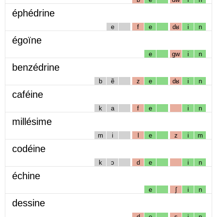
éphédrine
e
f
e
dʁ
i
n
égoïne
e
gw
i
n
benzédrine
b
ẽ
z
e
dʁ
i
n
caféine
k
a
f
e
i
n
millésime
m
i
l
e
z
i
m
codéine
k
ɔ
d
e
i
n
échine
e
ʃ
i
n
dessine
d
e
s
i
n