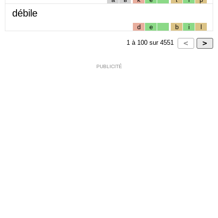
débile
d
e
b
i
l
1
à
100
sur
4551
PUBLICITÉ