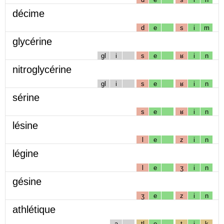
décime
d
e
s
i
m
glycérine
gl
i
s
e
ʁ
i
n
nitroglycérine
gl
i
s
e
ʁ
i
n
sérine
s
e
ʁ
i
n
lésine
l
e
z
i
n
légine
l
e
ʒ
i
n
gésine
ʒ
e
z
i
n
athlétique
a
tl
e
t
i
k