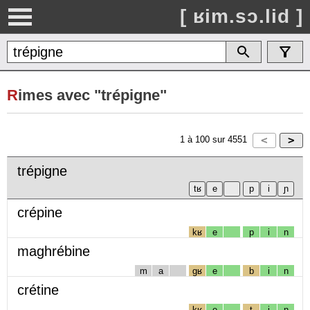
[ ʁim.sɔ.lid ]
R
imes avec "trépigne"
1
à
100
sur
4551
trépigne
crépine
kʁ
e
p
i
n
maghrébine
m
a
gʁ
e
b
i
n
crétine
kʁ
e
t
i
n