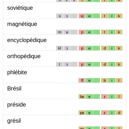
soviétique
s
ɔ
vj
e
t
i
k
magnétique
m
a
ɲ
e
t
i
k
encyclopédique
kl
ɔ
p
e
d
i
k
orthopédique
t
ɔ
p
e
d
i
k
phlébite
fl
e
b
i
t
Brésil
bʁ
e
z
i
l
préside
pʁ
e
z
i
d
grésil
gʁ
e
z
i
l