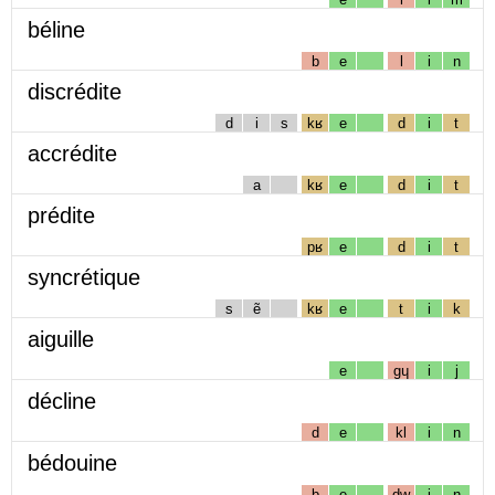
béline
b
e
l
i
n
discrédite
d
i
s
kʁ
e
d
i
t
accrédite
a
kʁ
e
d
i
t
prédite
pʁ
e
d
i
t
syncrétique
s
ẽ
kʁ
e
t
i
k
aiguille
e
gɥ
i
j
décline
d
e
kl
i
n
bédouine
b
e
dw
i
n