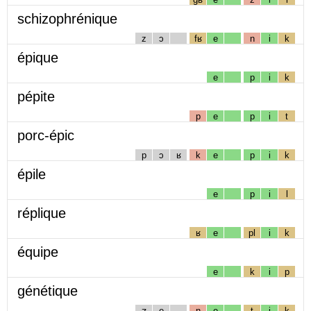
schizophrénique
z
ɔ
fʁ
e
n
i
k
épique
e
p
i
k
pépite
p
e
p
i
t
porc-épic
p
ɔ
ʁ
k
e
p
i
k
épile
e
p
i
l
réplique
ʁ
e
pl
i
k
équipe
e
k
i
p
génétique
ʒ
e
n
e
t
i
k