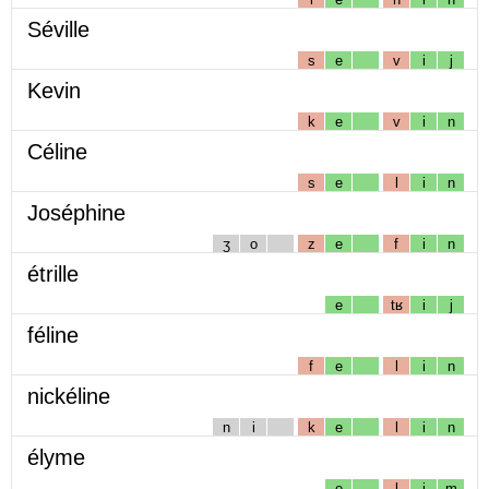
Séville
s
e
v
i
j
Kevin
k
e
v
i
n
Céline
s
e
l
i
n
Joséphine
ʒ
o
z
e
f
i
n
étrille
e
tʁ
i
j
féline
f
e
l
i
n
nickéline
n
i
k
e
l
i
n
élyme
e
l
i
m