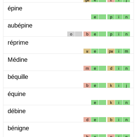
épine
e
p
i
n
aubépine
o
b
e
p
i
n
réprime
ʁ
e
pʁ
i
m
Médine
m
e
d
i
n
béquille
b
e
k
i
j
équine
e
k
i
n
débine
d
e
b
i
n
bénigne
b
e
n
i
ɲ