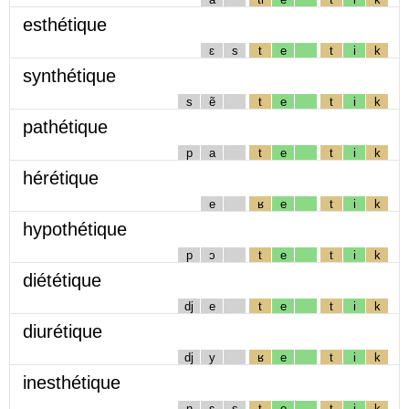
esthétique
ɛ
s
t
e
t
i
k
synthétique
s
ẽ
t
e
t
i
k
pathétique
p
a
t
e
t
i
k
hérétique
e
ʁ
e
t
i
k
hypothétique
p
ɔ
t
e
t
i
k
diététique
dj
e
t
e
t
i
k
diurétique
dj
y
ʁ
e
t
i
k
inesthétique
n
ɛ
s
t
e
t
i
k