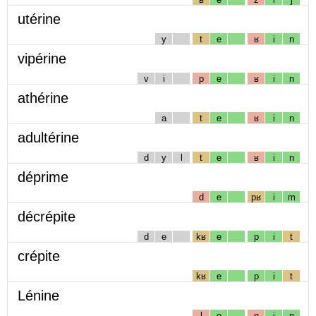
utérine
y
t
e
ʁ
i
n
vipérine
v
i
p
e
ʁ
i
n
athérine
a
t
e
ʁ
i
n
adultérine
d
y
l
t
e
ʁ
i
n
déprime
d
e
pʁ
i
m
décrépite
d
e
kʁ
e
p
i
t
crépite
kʁ
e
p
i
t
Lénine
l
e
n
i
n