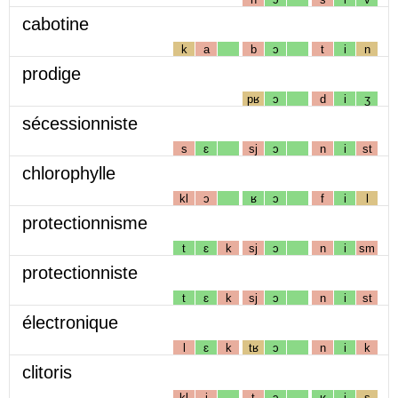
cabotine
k
a
b
ɔ
t
i
n
prodige
pʁ
ɔ
d
i
ʒ
sécessionniste
s
ɛ
sj
ɔ
n
i
st
chlorophylle
kl
ɔ
ʁ
ɔ
f
i
l
protectionnisme
t
ɛ
k
sj
ɔ
n
i
sm
protectionniste
t
ɛ
k
sj
ɔ
n
i
st
électronique
l
ɛ
k
tʁ
ɔ
n
i
k
clitoris
kl
i
t
ɔ
ʁ
i
s