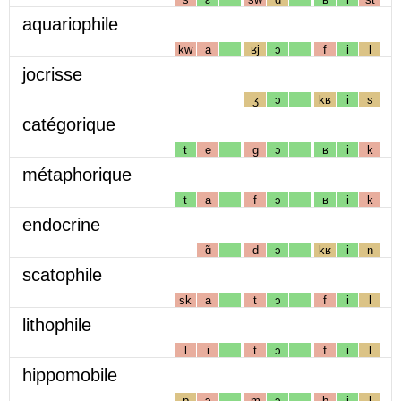
aquariophile
kw
a
ʁj
ɔ
f
i
l
jocrisse
ʒ
ɔ
kʁ
i
s
catégorique
t
e
g
ɔ
ʁ
i
k
métaphorique
t
a
f
ɔ
ʁ
i
k
endocrine
ɑ̃
d
ɔ
kʁ
i
n
scatophile
sk
a
t
ɔ
f
i
l
lithophile
l
i
t
ɔ
f
i
l
hippomobile
p
ɔ
m
ɔ
b
i
l