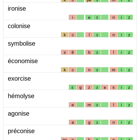
ironise
i
ʁ
ɔ
n
i
z
colonise
k
ɔ
l
ɔ
n
i
z
symbolise
s
ẽ
b
ɔ
l
i
z
économise
k
ɔ
n
ɔ
m
i
z
exorcise
ɛ
g
z
ɔ
ʁ
s
i
z
hémolyse
e
m
ɔ
l
i
z
agonise
a
g
ɔ
n
i
z
préconise
pʁ
e
k
ɔ
n
i
z