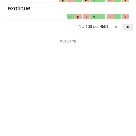
exotique
ɛ
g
z
ɔ
t
i
k
1
à
100
sur
4551
PUBLICITÉ