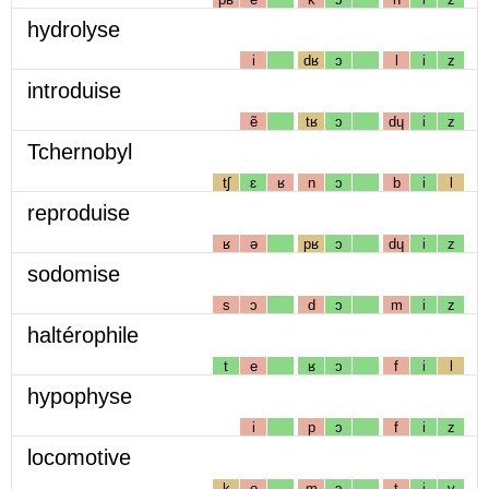
hydrolyse
i
dʁ
ɔ
l
i
z
introduise
ẽ
tʁ
ɔ
dɥ
i
z
Tchernobyl
tʃ
ɛ
ʁ
n
ɔ
b
i
l
reproduise
ʁ
ə
pʁ
ɔ
dɥ
i
z
sodomise
s
ɔ
d
ɔ
m
i
z
haltérophile
t
e
ʁ
ɔ
f
i
l
hypophyse
i
p
ɔ
f
i
z
locomotive
k
o
m
ɔ
t
i
v