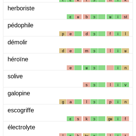
herboriste
ɛ
ʁ
b
ɔ
ʁ
i
st
pédophile
p
e
d
ɔ
f
i
l
démolir
d
e
m
ɔ
l
i
ʁ
héroïne
e
ʁ
ɔ
i
n
solive
s
ɔ
l
i
v
galopine
g
a
l
ɔ
p
i
n
escogriffe
ɛ
s
k
ɔ
gʁ
i
f
électrolyte
l
ɛ
k
tʁ
ɔ
l
i
t