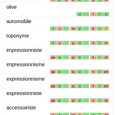
olive
ɔ
l
i
v
automobile
t
ɔ
m
ɔ
b
i
l
toponyme
t
ɔ
p
ɔ
n
i
m
impressionniste
pʁ
ɛ
sj
ɔ
n
i
st
impressionnisme
pʁ
ɛ
sj
ɔ
n
i
sm
expressionnisme
pʁ
ɛ
sj
ɔ
n
i
sm
expressionniste
pʁ
ɛ
sj
ɔ
n
i
st
accessoiriste
s
ɛ
sw
ɑ
ʁ
i
st