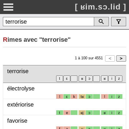
[ ʁim.sɔ.lid ]
R
imes avec "terrorise"
1
à
100
sur
4551
terrorise
électrolyse
l
ɛ
k
tʁ
ɔ
l
i
z
extériorise
t
e
ʁj
ɔ
ʁ
i
z
favorise
f
a
v
ɔ
ʁ
i
z