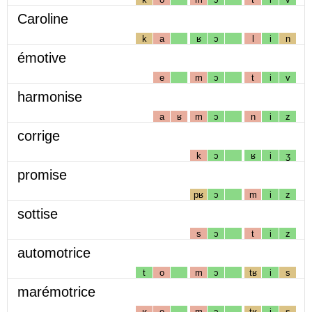
Caroline
k
a
ʁ
ɔ
l
i
n
émotive
e
m
ɔ
t
i
v
harmonise
a
ʁ
m
ɔ
n
i
z
corrige
k
ɔ
ʁ
i
ʒ
promise
pʁ
ɔ
m
i
z
sottise
s
ɔ
t
i
z
automotrice
t
o
m
ɔ
tʁ
i
s
marémotrice
ʁ
e
m
ɔ
tʁ
i
s