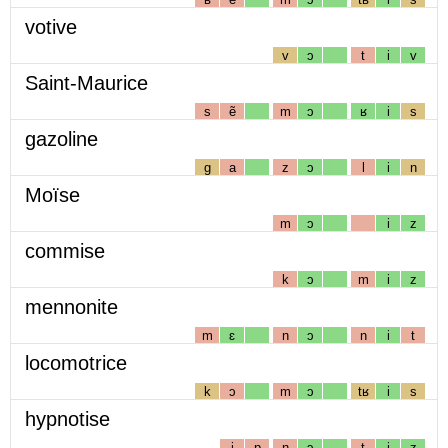
votive
v
ɔ
t
i
v
Saint-Maurice
s
ẽ
m
ɔ
ʁ
i
s
gazoline
g
a
z
ɔ
l
i
n
Moïse
m
ɔ
i
z
commise
k
ɔ
m
i
z
mennonite
m
ɛ
n
ɔ
n
i
t
locomotrice
k
ɔ
m
ɔ
tʁ
i
s
hypnotise
i
p
n
ɔ
t
i
z