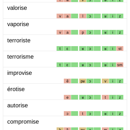
valorise
v
a
l
ɔ
ʁ
i
z
vaporise
v
a
p
ɔ
ʁ
i
z
terroriste
t
ɛ
ʁ
ɔ
ʁ
i
st
terrorisme
t
ɛ
ʁ
ɔ
ʁ
i
sm
improvise
ẽ
pʁ
ɔ
v
i
z
érotise
e
ʁ
ɔ
t
i
z
autorise
ɔ
t
ɔ
ʁ
i
z
compromise
k
ɔ̃
pʁ
ɔ
m
i
z