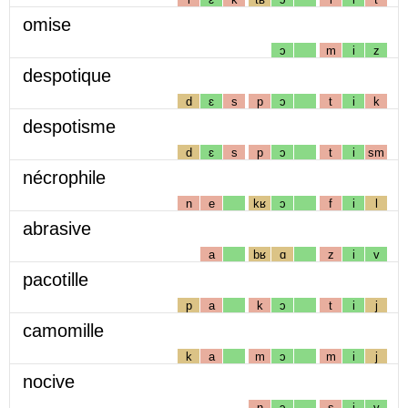
omise
ɔ
m
i
z
despotique
d
ɛ
s
p
ɔ
t
i
k
despotisme
d
ɛ
s
p
ɔ
t
i
sm
nécrophile
n
e
kʁ
ɔ
f
i
l
abrasive
a
bʁ
ɑ
z
i
v
pacotille
p
a
k
ɔ
t
i
j
camomille
k
a
m
ɔ
m
i
j
nocive
n
ɔ
s
i
v