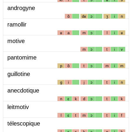
androgyne
ɑ̃
dʁ
ɔ
ʒ
i
n
ramollir
ʁ
a
m
ɔ
l
i
ʁ
motive
m
ɔ
t
i
v
pantomime
p
ɑ̃
t
ɔ
m
i
m
guillotine
g
i
j
ɔ
t
i
n
anecdotique
n
ɛ
k
d
ɔ
t
i
k
leitmotiv
l
ɛ
t
m
ɔ
t
i
f
télescopique
l
ɛ
s
k
ɔ
p
i
k