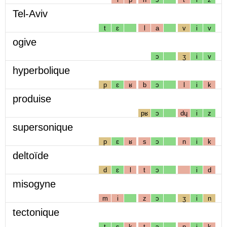
Tel-Aviv
t
ɛ
l
a
v
i
v
ogive
ɔ
ʒ
i
v
hyperbolique
p
ɛ
ʁ
b
ɔ
l
i
k
produise
pʁ
ɔ
dɥ
i
z
supersonique
p
ɛ
ʁ
s
ɔ
n
i
k
deltoïde
d
ɛ
l
t
ɔ
i
d
misogyne
m
i
z
ɔ
ʒ
i
n
tectonique
t
ɛ
k
t
ɔ
n
i
k