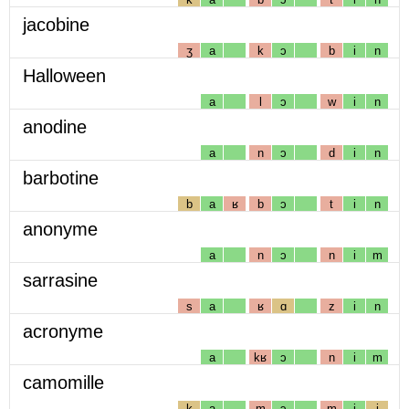
jacobine
ʒ
a
k
ɔ
b
i
n
Halloween
a
l
ɔ
w
i
n
anodine
a
n
ɔ
d
i
n
barbotine
b
a
ʁ
b
ɔ
t
i
n
anonyme
a
n
ɔ
n
i
m
sarrasine
s
a
ʁ
ɑ
z
i
n
acronyme
a
kʁ
ɔ
n
i
m
camomille
k
a
m
ɔ
m
i
j