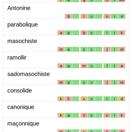
Antonine
ɑ̃
t
ɔ
n
i
n
parabolique
ʁ
a
b
ɔ
l
i
k
masochiste
m
a
z
ɔ
ʃ
i
st
ramollir
ʁ
a
m
ɔ
l
i
ʁ
sadomasochiste
m
a
z
ɔ
ʃ
i
st
consolide
k
ɔ̃
s
ɔ
l
i
d
canonique
k
a
n
ɔ
n
i
k
maçonnique
m
a
s
ɔ
n
i
k