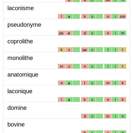
laconisme
l
a
k
ɔ
n
i
sm
pseudonyme
ps
ø
d
ɔ
n
i
m
coprolithe
k
ɔ
pʁ
ɔ
l
i
t
monolithe
m
ɔ
n
ɔ
l
i
t
anatomique
n
a
t
ɔ
m
i
k
laconique
l
a
k
ɔ
n
i
k
domine
d
ɔ
m
i
n
bovine
b
ɔ
v
i
n