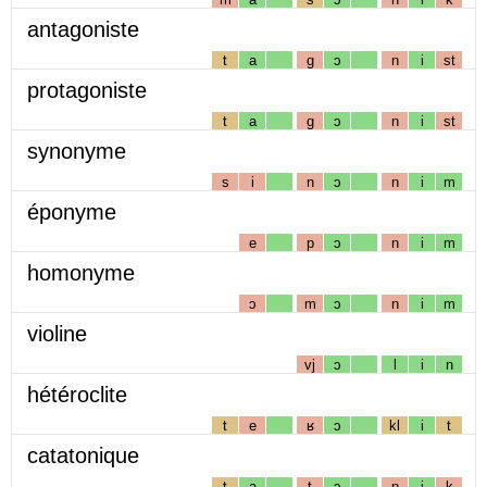
antagoniste
t
a
g
ɔ
n
i
st
protagoniste
t
a
g
ɔ
n
i
st
synonyme
s
i
n
ɔ
n
i
m
éponyme
e
p
ɔ
n
i
m
homonyme
ɔ
m
ɔ
n
i
m
violine
vj
ɔ
l
i
n
hétéroclite
t
e
ʁ
ɔ
kl
i
t
catatonique
t
a
t
ɔ
n
i
k