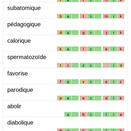
subatomique
b
a
t
ɔ
m
i
k
pédagogique
d
a
g
ɔ
ʒ
i
k
calorique
k
a
l
ɔ
ʁ
i
k
spermatozoïde
t
ɔ
z
ɔ
i
d
favorise
f
a
v
ɔ
ʁ
i
z
parodique
p
a
ʁ
ɔ
d
i
k
abolir
a
b
ɔ
l
i
ʁ
diabolique
dj
a
b
ɔ
l
i
k