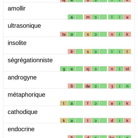
amollir
a
m
ɔ
l
i
ʁ
ultrasonique
tʁ
ɑ
s
ɔ
n
i
k
insolite
ẽ
s
ɔ
l
i
t
ségrégationniste
g
a
sj
ɔ
n
i
st
androgyne
ɑ̃
dʁ
ɔ
ʒ
i
n
métaphorique
t
a
f
ɔ
ʁ
i
k
cathodique
k
a
t
ɔ
d
i
k
endocrine
ɑ̃
d
ɔ
kʁ
i
n