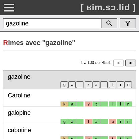
[ ʁim.sɔ.lid ]
R
imes avec "gazoline"
1
à
100
sur
4551
gazoline
Caroline
k
a
ʁ
ɔ
l
i
n
galopine
g
a
l
ɔ
p
i
n
cabotine
k
a
b
ɔ
t
i
n