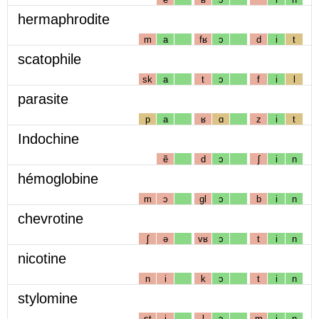
hermaphrodite
m
a
fʁ
ɔ
d
i
t
scatophile
sk
a
t
ɔ
f
i
l
parasite
p
a
ʁ
ɑ
z
i
t
Indochine
ẽ
d
ɔ
ʃ
i
n
hémoglobine
m
ɔ
gl
ɔ
b
i
n
chevrotine
ʃ
ə
vʁ
ɔ
t
i
n
nicotine
n
i
k
ɔ
t
i
n
stylomine
st
i
l
ɔ
m
i
n