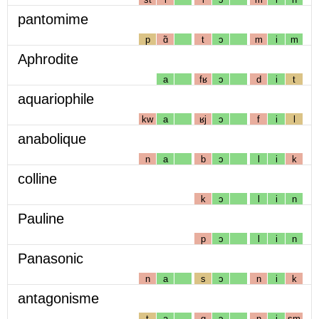
pantomime
p
ɑ̃
t
ɔ
m
i
m
Aphrodite
a
fʁ
ɔ
d
i
t
aquariophile
kw
a
ʁj
ɔ
f
i
l
anabolique
n
a
b
ɔ
l
i
k
colline
k
ɔ
l
i
n
Pauline
p
ɔ
l
i
n
Panasonic
n
a
s
ɔ
n
i
k
antagonisme
t
a
g
ɔ
n
i
sm