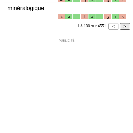
minéralogique
ʁ
a
l
ɔ
ʒ
i
k
1
à
100
sur
4551
PUBLICITÉ