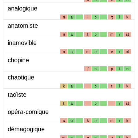
analogique
n
a
l
ɔ
ʒ
i
k
anatomiste
n
a
t
ɔ
m
i
st
inamovible
n
a
m
ɔ
v
i
bl
chopine
ʃ
ɔ
p
i
n
chaotique
k
a
ɔ
t
i
k
taoïste
t
a
ɔ
i
st
opéra-comique
ʁ
ɑ
k
ɔ
m
i
k
démagogique
m
a
g
ɔ
ʒ
i
k