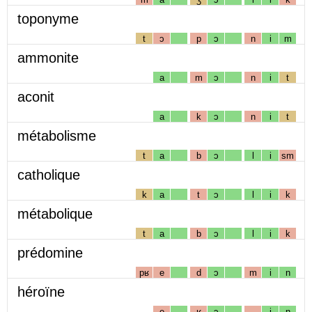
toponyme
t
ɔ
p
ɔ
n
i
m
ammonite
a
m
ɔ
n
i
t
aconit
a
k
ɔ
n
i
t
métabolisme
t
a
b
ɔ
l
i
sm
catholique
k
a
t
ɔ
l
i
k
métabolique
t
a
b
ɔ
l
i
k
prédomine
pʁ
e
d
ɔ
m
i
n
héroïne
e
ʁ
ɔ
i
n