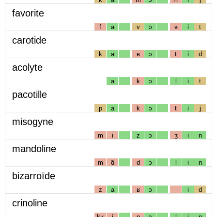
favorite
f
a
v
ɔ
ʁ
i
t
carotide
k
a
ʁ
ɔ
t
i
d
acolyte
a
k
ɔ
l
i
t
pacotille
p
a
k
ɔ
t
i
j
misogyne
m
i
z
ɔ
ʒ
i
n
mandoline
m
ɑ̃
d
ɔ
l
i
n
bizarroïde
z
a
ʁ
ɔ
i
d
crinoline
kʁ
i
n
ɔ
l
i
n