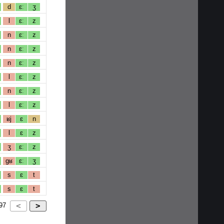
d
ɛː
ʒ
l
ɛː
z
n
ɛː
z
n
ɛː
z
n
ɛː
z
l
ɛː
z
n
ɛː
z
l
ɛː
z
ʁj
ɛ
n
l
ɛ
z
ʒ
ɛː
z
gʁ
ɛː
ʒ
s
ɛ
t
s
ɛ
t
97