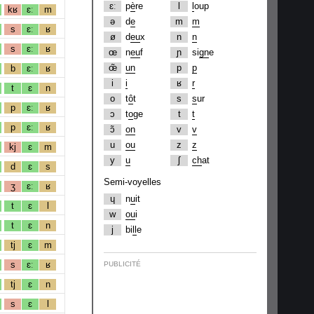
ɛː
p
è
re
l
l
oup
kʁ
ɛː
m
ə
d
e
m
m
s
ɛː
ʁ
ø
d
eu
x
n
n
s
ɛː
ʁ
œ
n
eu
f
ɲ
si
gn
e
œ̃
un
p
p
b
ɛː
ʁ
i
i
ʁ
r
t
ɛ
n
o
t
ô
t
s
s
ur
p
ɛː
ʁ
ɔ
t
o
ge
t
t
p
ɛː
ʁ
ɔ̃
on
v
v
u
ou
z
z
kj
ɛ
m
y
u
ʃ
ch
at
d
ɛ
s
Semi-voyelles
ʒ
ɛː
ʁ
ɥ
n
u
it
t
ɛ
l
w
ou
i
t
ɛ
n
j
bi
ll
e
tj
ɛ
m
s
ɛː
ʁ
PUBLICITÉ
tj
ɛ
n
s
ɛ
l