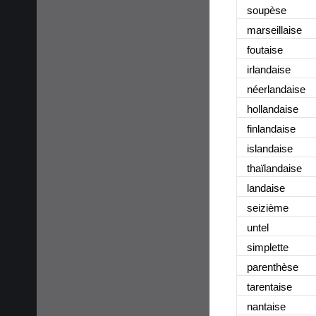
soupès
e
marseillais
e
foutais
e
irlandais
e
néerlandais
e
hollandais
e
finlandais
e
islandais
e
thaïlandais
e
landais
e
seizièm
e
unte
l
simplett
e
parenthès
e
tarentais
e
nantais
e