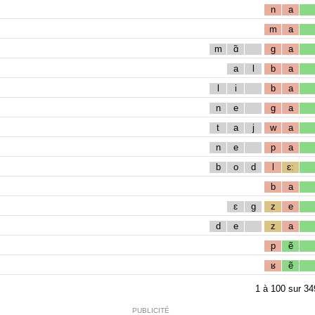
n
a
m
a
m
ɑ̃
g
a
a
l
b
a
l
i
b
a
n
e
g
a
t
a
j
w
a
n
e
p
a
b
o
d
l
ɛː
b
a
ɛ
g
z
e
d
e
z
a
p
ẽ
ʁ
ẽ
1
à
100
sur
34
PUBLICITÉ