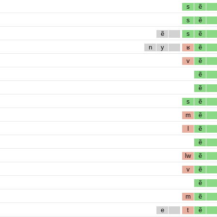
s
ẽ
s
ẽ
ẽ
s
ẽ
n
y
ʁ
ẽ
v
ẽ
ẽ
ẽ
s
ẽ
m
ẽ
l
ẽ
ẽ
lw
ẽ
v
ẽ
ẽ
m
ẽ
e
t
ẽ