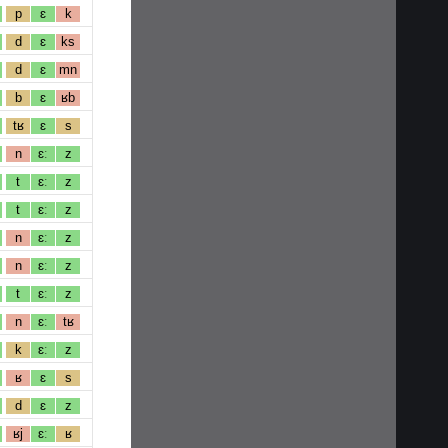
p
ɛ
k
d
ɛ
ks
d
ɛ
mn
b
ɛ
ʁb
tʁ
ɛ
s
n
ɛː
z
t
ɛː
z
t
ɛː
z
n
ɛː
z
n
ɛː
z
t
ɛː
z
n
ɛː
tʁ
k
ɛː
z
ʁ
ɛ
s
d
ɛ
z
ʁj
ɛː
ʁ