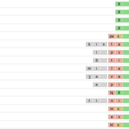
ẽ
ẽ
ẽ
ẽ
pʁ
ɛː
k
i
s
t
a
i
p
ɔ
ɑ̃
t
i
m
i
l
a
ʒ
a
v
a
e
p
i
bj
ẽ
t
i
n
i
m
ɛː
ʁ
ɔ
kl
ɛː