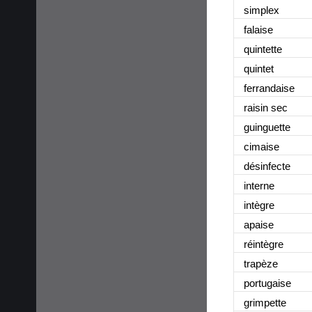
simple
x
falais
e
quintett
e
quinte
t
ferrandais
e
raisin se
c
guinguett
e
cimais
e
désinfect
e
intern
e
intègr
e
apais
e
réintègr
e
trapèz
e
portugais
e
grimpett
e