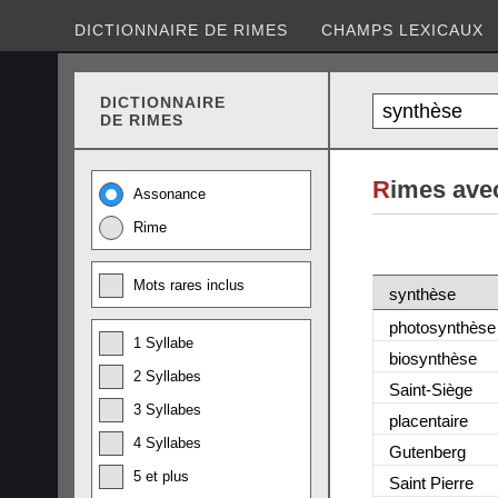
DICTIONNAIRE DE RIMES
CHAMPS LEXICAUX
DICTIONNAIRE
DE RIMES
R
imes ave
Assonance
Rime
Mots rares inclus
synthèse
photosynthès
e
1 Syllabe
biosynthès
e
2 Syllabes
Saint-Sièg
e
3 Syllabes
placentair
e
4 Syllabes
Gutenber
g
5 et plus
Saint Pierr
e