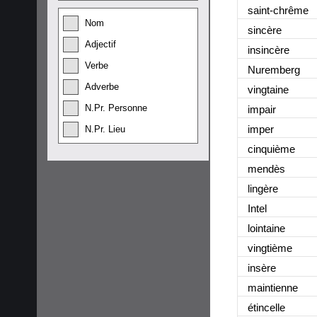
saint-chrêm
e
Nom
sincèr
e
Adjectif
insincèr
e
Verbe
Nurember
g
Adverbe
vingtain
e
N.Pr. Personne
impai
r
impe
r
N.Pr. Lieu
cinquièm
e
mendè
s
lingèr
e
Inte
l
lointain
e
vingtièm
e
insèr
e
maintienn
e
étincell
e