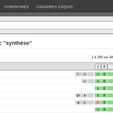
SYNONYMES
CADAVRES EXQUIS
c "synthèse"
1
à
100
sur
34
t
o
s
ẽ
o
s
ẽ
s
ẽ
pl
a
s
ẽ
g
y
t
ẽ
s
ẽ