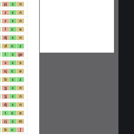
pj
ɛ
n
z
ɛ
n
z
ɛ
n
f
ɛː
ʁ
dj
ɛ
n
d
ɛː
z
t
ɛ
gʁ
s
ɛ
s
sj
ɛː
ʁ
b
ɛ
z
ʒj
ɛ
n
ʒj
ɛ
n
dj
ɛ
n
t
ɛː
ʁ
zj
ɛ
m
b
ɛː
ʃ