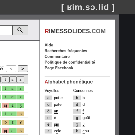
[ ʁim.sɔ.lid ]
R
IMESSOLIDES
.COM
Aide
Recherches fréquentes
Commentaire
Politique de confidentialité
Page Facebook
97
A
lphabet phonétique
t
ɛː
z
Voyelles
Consonnes
t
ɛː
z
a
p
a
tte
b
b
ɑ
p
â
te
d
d
sj
ɛː
ʒ
ɑ̃
an
f
f
t
ɛː
ʁ
e
é
g
g
oût
b
ɛː
ʁ
ẽ
p
in
ʒ
J
pj
ɛː
ʁ
ɛ
z
è
le
k
c
ou