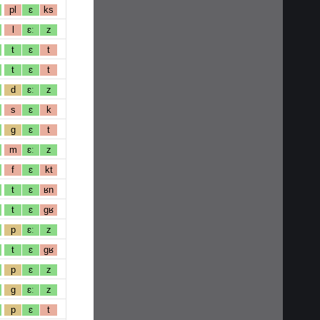
pl
ɛ
ks
l
ɛː
z
t
ɛ
t
t
ɛ
t
d
ɛː
z
s
ɛ
k
g
ɛ
t
m
ɛː
z
f
ɛ
kt
t
ɛ
ʁn
t
ɛ
gʁ
p
ɛː
z
t
ɛ
gʁ
p
ɛ
z
g
ɛː
z
p
ɛ
t