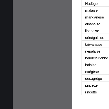
Nadèg
e
malais
e
manganès
e
albanais
e
libanais
e
sénégalais
e
taïwanais
e
népalais
e
baudelairienn
e
balais
e
exégès
e
désagrèg
e
pincett
e
rincett
e