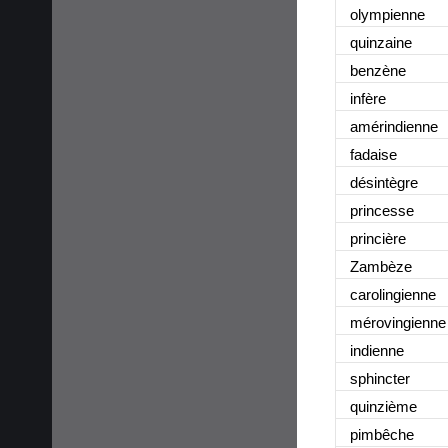
olympienn
e
quinzain
e
benzèn
e
infèr
e
amérindienn
e
fadais
e
désintègr
e
princess
e
princièr
e
Zambèz
e
carolingienn
e
mérovingienn
e
indienn
e
sphincte
r
quinzièm
e
pimbêch
e