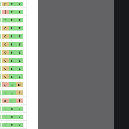
p
ɛː
z
j
ɛː
z
t
ɛː
z
d
ɛː
z
d
ɛː
z
d
ɛː
z
d
ɛː
z
d
ɛː
z
d
ɛː
z
d
ɛː
z
zj
ɛ
m
t
ɛ
l
pl
ɛ
t
t
ɛː
z
t
ɛː
z
t
ɛː
z