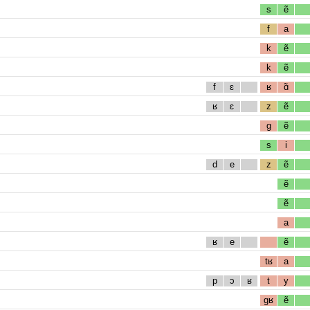
s
ẽ
f
a
k
ẽ
k
ẽ
f
ɛ
ʁ
ɑ̃
ʁ
ɛ
z
ẽ
g
ẽ
s
i
d
e
z
ẽ
ẽ
ẽ
a
ʁ
e
ẽ
tʁ
a
p
ɔ
ʁ
t
y
gʁ
ẽ