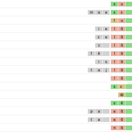
s
u
m
a
ʁ
s
ɛ
f
u
i
ʁ
l
ɑ̃
ɛ
ʁ
l
ɑ̃
ɔ
l
ɑ̃
f
ẽ
l
ɑ̃
i
s
l
ɑ̃
t
a
j
l
ɑ̃
l
ɑ̃
s
ɛː
œ̃
s
ẽ
p
a
ʁ
ɑ̃
t
a
ʁ
ɑ̃
n
ɑ̃