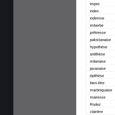
impe
c
inde
x
indemn
e
imberb
e
prêtress
e
pakistanais
e
hypothès
e
antithès
e
milanais
e
javanais
e
épithès
e
bien-êtr
e
martiniquais
e
mairess
e
Rode
z
clairièr
e