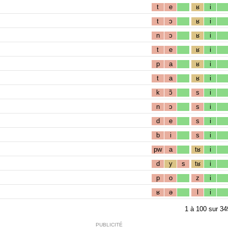
t
e
ʁ
i
t
ɔ
ʁ
i
n
ɔ
ʁ
i
t
e
ʁ
i
p
a
ʁ
i
t
a
ʁ
i
k
ɔ̃
s
i
n
ɔ
s
i
d
e
s
i
b
i
s
i
pw
a
tʁ
i
d
y
s
tʁ
i
p
o
z
i
ʁ
ə
l
i
1
à
100
sur
34
PUBLICITÉ