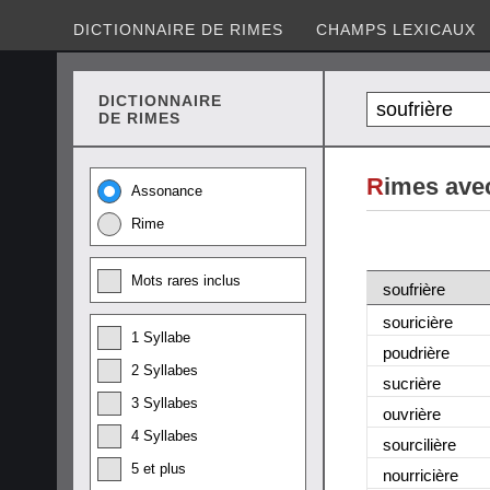
DICTIONNAIRE DE RIMES
CHAMPS LEXICAUX
DICTIONNAIRE
DE RIMES
R
imes avec
Assonance
Rime
Mots rares inclus
soufrière
souricière
1 Syllabe
poudrière
2 Syllabes
sucrière
3 Syllabes
ouvrière
4 Syllabes
sourcilière
5 et plus
nourricière