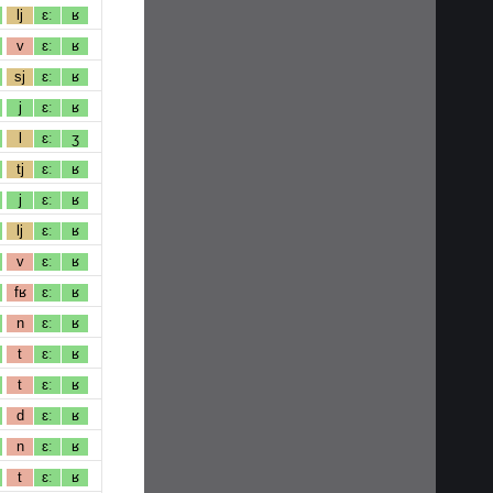
lj
ɛː
ʁ
v
ɛː
ʁ
sj
ɛː
ʁ
j
ɛː
ʁ
l
ɛː
ʒ
tj
ɛː
ʁ
j
ɛː
ʁ
lj
ɛː
ʁ
v
ɛː
ʁ
fʁ
ɛː
ʁ
n
ɛː
ʁ
t
ɛː
ʁ
t
ɛː
ʁ
d
ɛː
ʁ
n
ɛː
ʁ
t
ɛː
ʁ