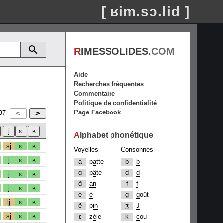
[ ʁim.sɔ.lid ]
R
IMESSOLIDES
.COM
Aide
Recherches fréquentes
Commentaire
Politique de confidentialité
Page Facebook
97
A
lphabet phonétique
sj
ɛː
ʁ
Voyelles
Consonnes
j
ɛː
ʁ
a
p
a
tte
b
b
ɑ
p
â
te
d
d
j
ɛː
ʁ
ɑ̃
an
f
f
j
ɛː
ʁ
e
é
g
g
oût
lj
ɛː
ʁ
ẽ
p
in
ʒ
J
sj
ɛː
ʁ
ɛ
z
è
le
k
c
ou