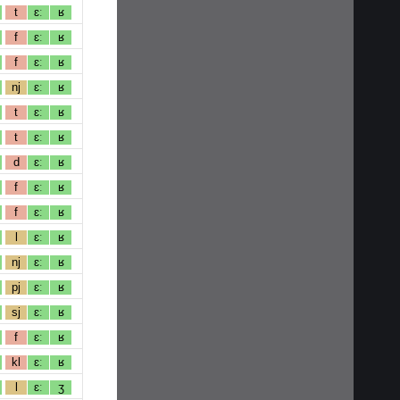
t
ɛː
ʁ
f
ɛː
ʁ
f
ɛː
ʁ
nj
ɛː
ʁ
t
ɛː
ʁ
t
ɛː
ʁ
d
ɛː
ʁ
f
ɛː
ʁ
f
ɛː
ʁ
l
ɛː
ʁ
nj
ɛː
ʁ
pj
ɛː
ʁ
sj
ɛː
ʁ
f
ɛː
ʁ
kl
ɛː
ʁ
l
ɛː
ʒ