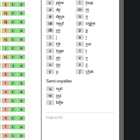
ɛː
p
è
re
l
l
oup
lj
ɛː
ʁ
ə
d
e
m
m
nj
ɛː
ʁ
ø
d
eu
x
n
n
dj
ɛː
ʁ
œ
n
eu
f
ɲ
si
gn
e
œ̃
un
p
p
l
ɛː
ʁ
i
i
ʁ
r
sj
ɛː
ʁ
o
t
ô
t
s
s
ur
j
ɛː
ʁ
ɔ
t
o
ge
t
t
sj
ɛː
ʁ
ɔ̃
on
v
v
u
ou
z
z
f
ɛ
ʁ
y
u
ʃ
ch
at
k
ɛː
ʁ
Semi-voyelles
t
ɛː
ʁ
ɥ
n
u
it
n
ɛː
ʁ
w
ou
i
f
ɛː
ʁ
j
bi
ll
e
t
ɛː
ʁ
n
ɛː
ʁ
PUBLICITÉ
f
ɛː
ʁ
n
ɛː
ʁ