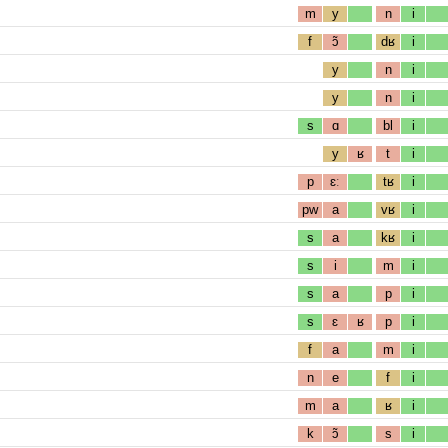
m
y
n
i
f
ɔ̃
dʁ
i
y
n
i
y
n
i
s
ɑ
bl
i
y
ʁ
t
i
p
ɛː
tʁ
i
pw
a
vʁ
i
s
a
kʁ
i
s
i
m
i
s
a
p
i
s
ɛ
ʁ
p
i
f
a
m
i
n
e
f
i
m
a
ʁ
i
k
ɔ̃
s
i