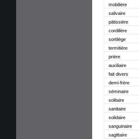
mobilière
salivaire
pâtissière
cordillère
sortilège
termitière
prière
auxiliaire
fait divers
demi-frère
séminaire
solitaire
sanitaire
solidaire
sanguinaire
sagittaire