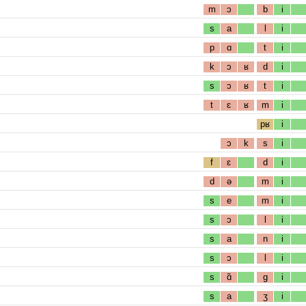
m
ɔ
b
i
s
a
l
i
p
ɑ
t
i
k
ɔ
ʁ
d
i
s
ɔ
ʁ
t
i
t
ɛ
ʁ
m
i
pʁ
i
ɔ
k
s
i
f
ɛ
d
i
d
ə
m
i
s
e
m
i
s
ɔ
l
i
s
a
n
i
s
ɔ
l
i
s
ɑ̃
g
i
s
a
ʒ
i