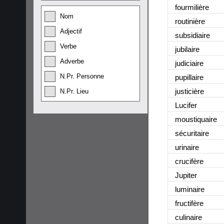
fourmilière
Nom
routinière
Adjectif
subsidiaire
Verbe
jubilaire
Adverbe
judiciaire
N.Pr. Personne
pupillaire
justicière
N.Pr. Lieu
Lucifer
moustiquaire
sécuritaire
urinaire
crucifère
Jupiter
luminaire
fructifère
culinaire