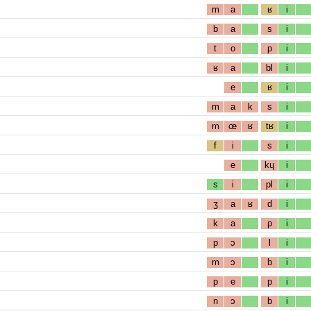
m
a
ʁ
i
b
a
s
i
t
o
p
i
ʁ
a
bl
i
e
ʁ
i
m
a
k
s
i
m
œ
ʁ
tʁ
i
f
i
s
i
e
kɥ
i
s
i
pl
i
ʒ
a
ʁ
d
i
k
a
p
i
p
ɔ
l
i
m
ɔ
b
i
p
e
p
i
n
ɔ
b
i