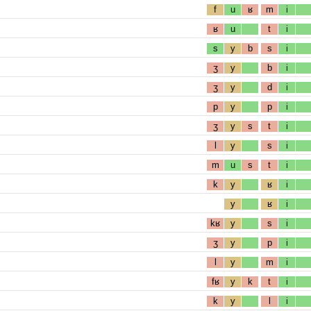
f
u
ʁ
m
i
ʁ
u
t
i
s
y
b
s
i
ʒ
y
b
i
ʒ
y
d
i
p
y
p
i
ʒ
y
s
t
i
l
y
s
i
m
u
s
t
i
k
y
ʁ
i
y
ʁ
i
kʁ
y
s
i
ʒ
y
p
i
l
y
m
i
fʁ
y
k
t
i
k
y
l
i