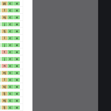
pj
ɛː
ʁ
l
ɛː
ʁ
nj
ɛː
ʁ
j
ɛː
ʁ
tj
ɛː
ʁ
l
ɛː
ʁ
j
ɛː
ʁ
t
ɛː
ʁ
j
ɛː
ʁ
n
ɛː
ʁ
nj
ɛː
ʁ
l
ɛː
ʁ
sj
ɛː
ʁ
lj
ɛː
ʁ
nj
ɛː
ʁ
lj
ɛː
ʁ