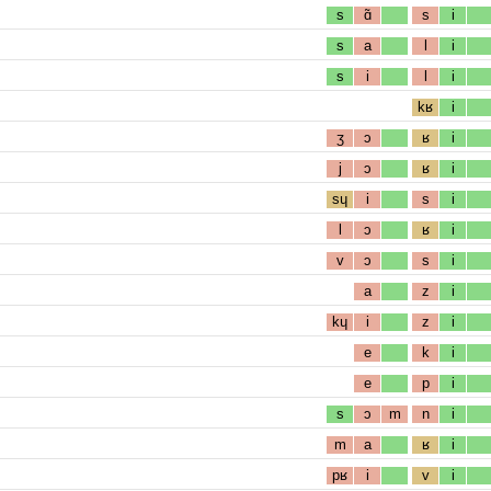
s
ɑ̃
s
i
s
a
l
i
s
i
l
i
kʁ
i
ʒ
ɔ
ʁ
i
j
ɔ
ʁ
i
sɥ
i
s
i
l
ɔ
ʁ
i
v
ɔ
s
i
a
z
i
kɥ
i
z
i
e
k
i
e
p
i
s
ɔ
m
n
i
m
a
ʁ
i
pʁ
i
v
i