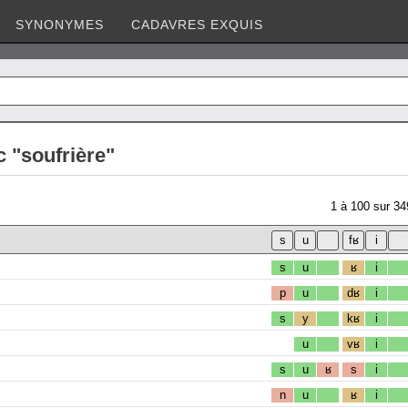
SYNONYMES
CADAVRES EXQUIS
 "soufrière"
1
à
100
sur
34
s
u
ʁ
i
p
u
dʁ
i
s
y
kʁ
i
u
vʁ
i
s
u
ʁ
s
i
n
u
ʁ
i