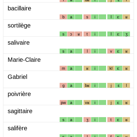
bacillaire
b
a
s
i
l
ɛː
ʁ
sortilège
s
ɔ
ʁ
t
i
l
ɛː
ʒ
salivaire
s
a
l
i
v
ɛː
ʁ
Marie-Claire
m
a
ʁ
i
kl
ɛː
ʁ
Gabriel
g
a
bʁ
i
j
ɛ
l
poivrière
pw
a
vʁ
i
j
ɛː
ʁ
sagittaire
s
a
ʒ
i
t
ɛː
ʁ
salifère
s
a
l
i
f
ɛː
ʁ