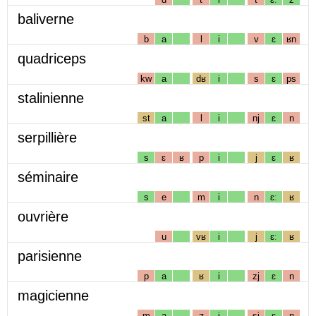
baliverne
b
a
l
i
v
ɛ
ʁn
quadriceps
kw
a
dʁ
i
s
ɛ
ps
stalinienne
st
a
l
i
nj
ɛ
n
serpillière
s
ɛ
ʁ
p
i
j
ɛ
ʁ
séminaire
s
e
m
i
n
ɛː
ʁ
ouvrière
u
vʁ
i
j
ɛː
ʁ
parisienne
p
a
ʁ
i
zj
ɛ
n
magicienne
m
a
ʒ
i
sj
ɛ
n