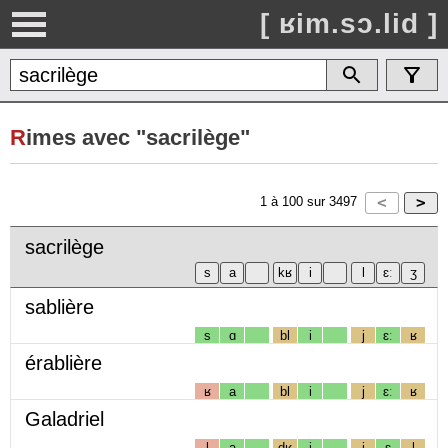
[ ʁim.sɔ.lid ]
R
imes avec "sacrilège"
1
à
100
sur
3497
sacrilège
sablière
s
ɑ
bl
i
j
ɛː
ʁ
érablière
ʁ
a
bl
i
j
ɛː
ʁ
Galadriel
l
a
dʁ
i
j
ɛ
l