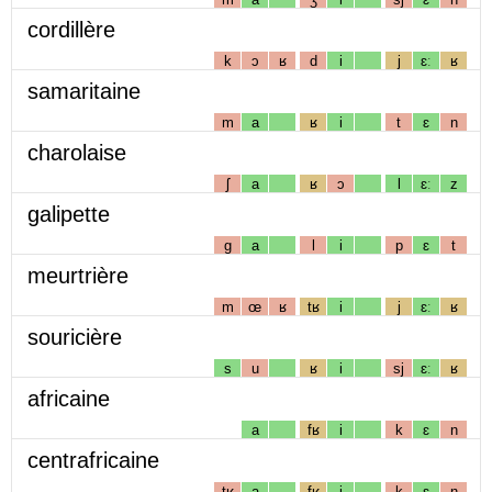
cordillère
k
ɔ
ʁ
d
i
j
ɛː
ʁ
samaritaine
m
a
ʁ
i
t
ɛ
n
charolaise
ʃ
a
ʁ
ɔ
l
ɛː
z
galipette
g
a
l
i
p
ɛ
t
meurtrière
m
œ
ʁ
tʁ
i
j
ɛː
ʁ
souricière
s
u
ʁ
i
sj
ɛː
ʁ
africaine
a
fʁ
i
k
ɛ
n
centrafricaine
tʁ
a
fʁ
i
k
ɛ
n