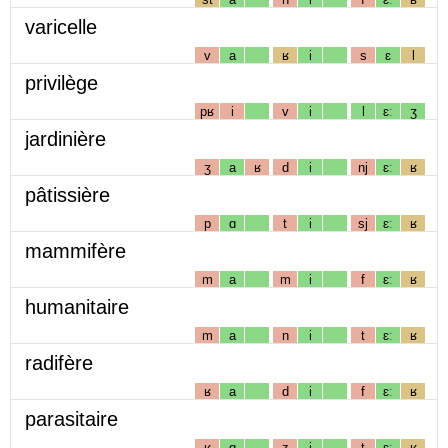
varicelle
v
a
ʁ
i
s
ɛ
l
privilège
pʁ
i
v
i
l
ɛː
ʒ
jardinière
ʒ
a
ʁ
d
i
nj
ɛː
ʁ
pâtissière
p
ɑ
t
i
sj
ɛː
ʁ
mammifère
m
a
m
i
f
ɛː
ʁ
humanitaire
m
a
n
i
t
ɛː
ʁ
radifère
ʁ
a
d
i
f
ɛː
ʁ
parasitaire
ʁ
ɑ
z
i
t
ɛː
ʁ