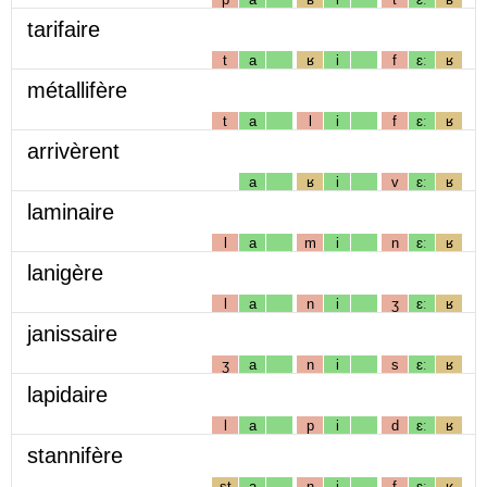
tarifaire
t
a
ʁ
i
f
ɛː
ʁ
métallifère
t
a
l
i
f
ɛː
ʁ
arrivèrent
a
ʁ
i
v
ɛː
ʁ
laminaire
l
a
m
i
n
ɛː
ʁ
lanigère
l
a
n
i
ʒ
ɛː
ʁ
janissaire
ʒ
a
n
i
s
ɛː
ʁ
lapidaire
l
a
p
i
d
ɛː
ʁ
stannifère
st
a
n
i
f
ɛː
ʁ