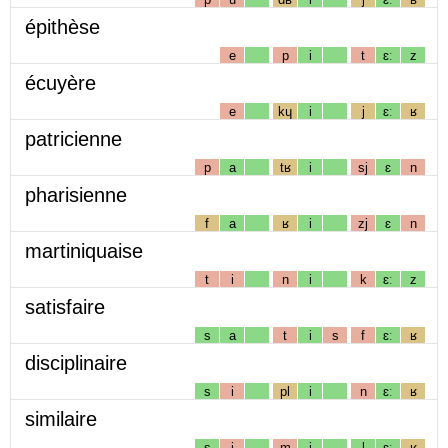
épithèse
e
p
i
t
ɛː
z
écuyère
e
kɥ
i
j
ɛː
ʁ
patricienne
p
a
tʁ
i
sj
ɛ
n
pharisienne
f
a
ʁ
i
zj
ɛ
n
martiniquaise
t
i
n
i
k
ɛː
z
satisfaire
s
a
t
i
s
f
ɛː
ʁ
disciplinaire
s
i
pl
i
n
ɛː
ʁ
similaire
s
i
m
i
l
ɛː
ʁ