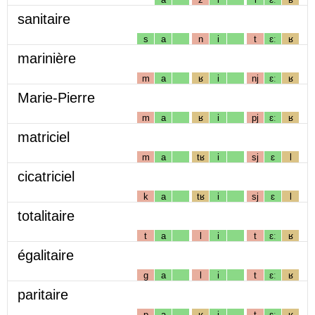
sanitaire
s
a
n
i
t
ɛː
ʁ
marinière
m
a
ʁ
i
nj
ɛː
ʁ
Marie-Pierre
m
a
ʁ
i
pj
ɛː
ʁ
matriciel
m
a
tʁ
i
sj
ɛ
l
cicatriciel
k
a
tʁ
i
sj
ɛ
l
totalitaire
t
a
l
i
t
ɛː
ʁ
égalitaire
g
a
l
i
t
ɛː
ʁ
paritaire
p
a
ʁ
i
t
ɛː
ʁ