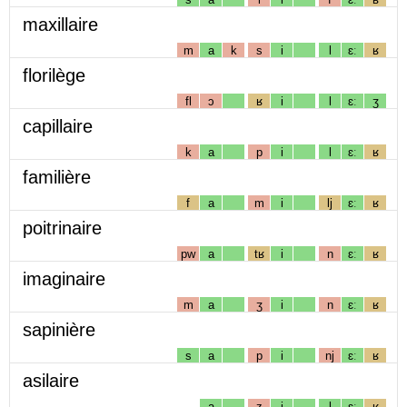
maxillaire
m
a
k
s
i
l
ɛː
ʁ
florilège
fl
ɔ
ʁ
i
l
ɛː
ʒ
capillaire
k
a
p
i
l
ɛː
ʁ
familière
f
a
m
i
lj
ɛː
ʁ
poitrinaire
pw
a
tʁ
i
n
ɛː
ʁ
imaginaire
m
a
ʒ
i
n
ɛː
ʁ
sapinière
s
a
p
i
nj
ɛː
ʁ
asilaire
a
z
i
l
ɛː
ʁ