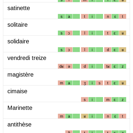
satinette
s
a
t
i
n
ɛ
t
solitaire
s
ɔ
l
i
t
ɛː
ʁ
solidaire
s
ɔ
l
i
d
ɛː
ʁ
vendredi treize
dʁ
ə
d
i
tʁ
ɛː
z
magistère
m
a
ʒ
i
s
t
ɛː
ʁ
cimaise
s
i
m
ɛː
z
Marinette
m
a
ʁ
i
n
ɛ
t
antithèse
ɑ̃
t
i
t
ɛː
z