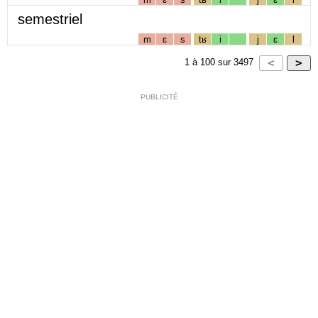
semestriel
m
ɛ
s
tʁ
i
j
ɛ
l
1
à
100
sur
3497
PUBLICITÉ