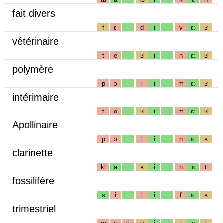
fait divers
f
ɛ
d
i
v
ɛː
ʁ
vétérinaire
t
e
ʁ
i
n
ɛː
ʁ
polymère
p
ɔ
l
i
m
ɛː
ʁ
intérimaire
t
e
ʁ
i
m
ɛː
ʁ
Apollinaire
p
ɔ
l
i
n
ɛː
ʁ
clarinette
kl
a
ʁ
i
n
ɛ
t
fossilifère
s
i
l
i
f
ɛː
ʁ
trimestriel
m
ɛ
s
tʁ
i
j
ɛ
l