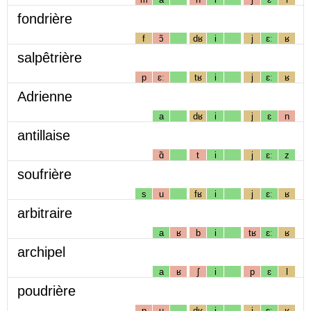
fondrière
f
ɔ̃
dʁ
i
j
ɛː
ʁ
salpêtrière
p
ɛː
tʁ
i
j
ɛː
ʁ
Adrienne
a
dʁ
i
j
ɛ
n
antillaise
ɑ̃
t
i
j
ɛː
z
soufrière
s
u
fʁ
i
j
ɛː
ʁ
arbitraire
a
ʁ
b
i
tʁ
ɛː
ʁ
archipel
a
ʁ
ʃ
i
p
ɛ
l
poudrière
p
u
dʁ
i
j
ɛː
ʁ