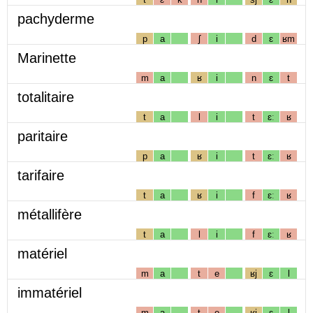
pachyderme
p
a
ʃ
i
d
ɛ
ʁm
Marinette
m
a
ʁ
i
n
ɛ
t
totalitaire
t
a
l
i
t
ɛː
ʁ
paritaire
p
a
ʁ
i
t
ɛː
ʁ
tarifaire
t
a
ʁ
i
f
ɛː
ʁ
métallifère
t
a
l
i
f
ɛː
ʁ
matériel
m
a
t
e
ʁj
ɛ
l
immatériel
m
a
t
e
ʁj
ɛ
l