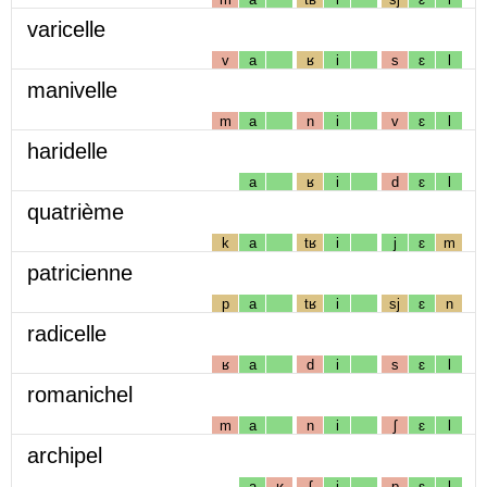
varicelle
v
a
ʁ
i
s
ɛ
l
manivelle
m
a
n
i
v
ɛ
l
haridelle
a
ʁ
i
d
ɛ
l
quatrième
k
a
tʁ
i
j
ɛ
m
patricienne
p
a
tʁ
i
sj
ɛ
n
radicelle
ʁ
a
d
i
s
ɛ
l
romanichel
m
a
n
i
ʃ
ɛ
l
archipel
a
ʁ
ʃ
i
p
ɛ
l