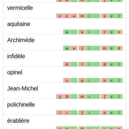
vermicelle
v
ɛ
ʁ
m
i
s
ɛ
l
aquitaine
a
k
i
t
ɛ
n
Archimède
a
ʁ
ʃ
i
m
ɛ
d
infidèle
ẽ
f
i
d
ɛ
l
opinel
ɔ
p
i
n
ɛ
l
Jean-Michel
ʒ
ɑ̃
m
i
ʃ
ɛ
l
polichinelle
l
i
ʃ
i
n
ɛ
l
érablière
ʁ
a
bl
i
j
ɛː
ʁ