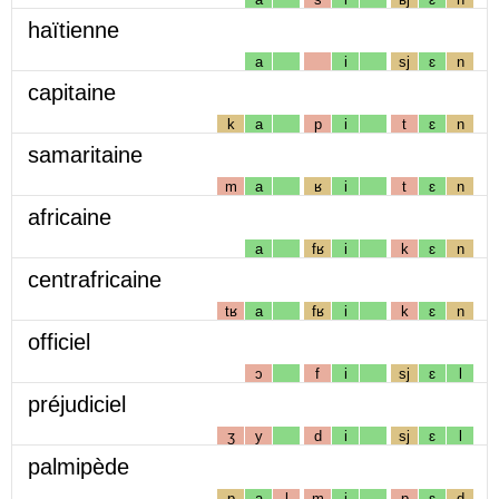
haïtienne
a
i
sj
ɛ
n
capitaine
k
a
p
i
t
ɛ
n
samaritaine
m
a
ʁ
i
t
ɛ
n
africaine
a
fʁ
i
k
ɛ
n
centrafricaine
tʁ
a
fʁ
i
k
ɛ
n
officiel
ɔ
f
i
sj
ɛ
l
préjudiciel
ʒ
y
d
i
sj
ɛ
l
palmipède
p
a
l
m
i
p
ɛ
d