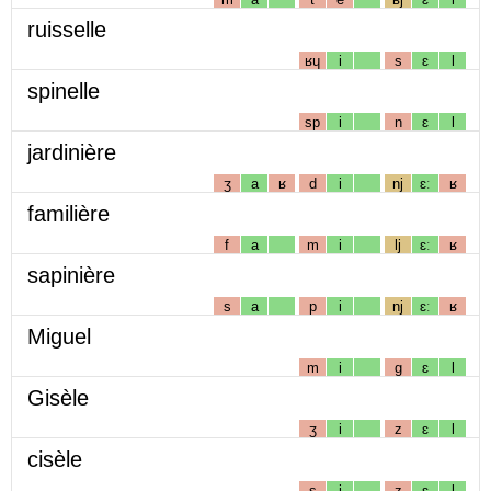
ruisselle
ʁɥ
i
s
ɛ
l
spinelle
sp
i
n
ɛ
l
jardinière
ʒ
a
ʁ
d
i
nj
ɛː
ʁ
familière
f
a
m
i
lj
ɛː
ʁ
sapinière
s
a
p
i
nj
ɛː
ʁ
Miguel
m
i
g
ɛ
l
Gisèle
ʒ
i
z
ɛ
l
cisèle
s
i
z
ɛ
l