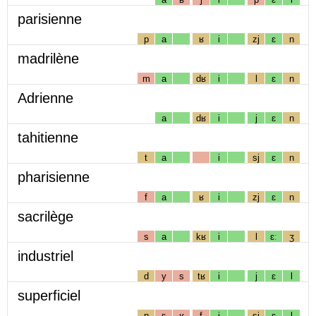
parisienne
p
a
ʁ
i
zj
ɛ
n
madrilène
m
a
dʁ
i
l
ɛ
n
Adrienne
a
dʁ
i
j
ɛ
n
tahitienne
t
a
i
sj
ɛ
n
pharisienne
f
a
ʁ
i
zj
ɛ
n
sacrilège
s
a
kʁ
i
l
ɛː
ʒ
industriel
d
y
s
tʁ
i
j
ɛ
l
superficiel
p
ɛ
ʁ
f
i
sj
ɛ
l