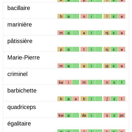
bacillaire
b
a
s
i
l
ɛː
ʁ
marinière
m
a
ʁ
i
nj
ɛː
ʁ
pâtissière
p
ɑ
t
i
sj
ɛː
ʁ
Marie-Pierre
m
a
ʁ
i
pj
ɛː
ʁ
criminel
kʁ
i
m
i
n
ɛ
l
barbichette
b
a
ʁ
b
i
ʃ
ɛ
t
quadriceps
kw
a
dʁ
i
s
ɛ
ps
égalitaire
g
a
l
i
t
ɛː
ʁ