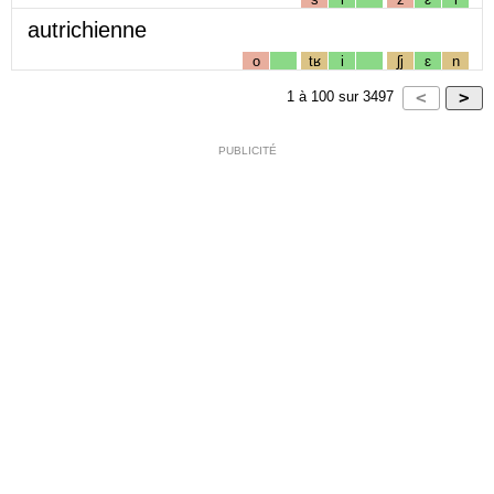
autrichienne
o
tʁ
i
ʃj
ɛ
n
1
à
100
sur
3497
PUBLICITÉ