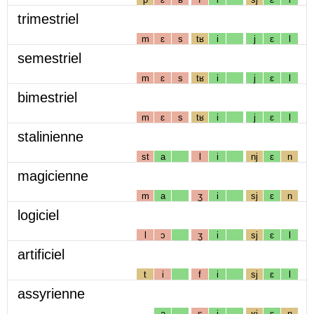
trimestriel
m
ɛ
s
tʁ
i
j
ɛ
l
semestriel
m
ɛ
s
tʁ
i
j
ɛ
l
bimestriel
m
ɛ
s
tʁ
i
j
ɛ
l
stalinienne
st
a
l
i
nj
ɛ
n
magicienne
m
a
ʒ
i
sj
ɛ
n
logiciel
l
ɔ
ʒ
i
sj
ɛ
l
artificiel
t
i
f
i
sj
ɛ
l
assyrienne
a
s
i
ʁj
ɛ
n