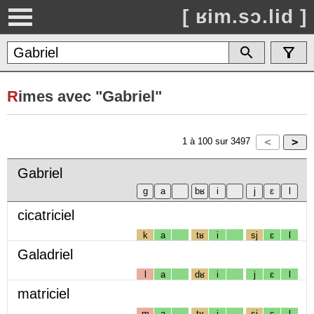
[ ʁim.sɔ.lid ]
R
imes avec "Gabriel"
1
à
100
sur
3497
Gabriel
cicatriciel
k
a
tʁ
i
sj
ɛ
l
Galadriel
l
a
dʁ
i
j
ɛ
l
matriciel
m
a
tʁ
i
sj
ɛ
l