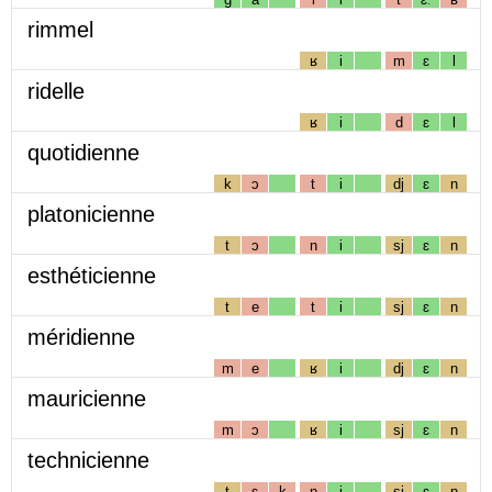
rimmel
ʁ
i
m
ɛ
l
ridelle
ʁ
i
d
ɛ
l
quotidienne
k
ɔ
t
i
dj
ɛ
n
platonicienne
t
ɔ
n
i
sj
ɛ
n
esthéticienne
t
e
t
i
sj
ɛ
n
méridienne
m
e
ʁ
i
dj
ɛ
n
mauricienne
m
ɔ
ʁ
i
sj
ɛ
n
technicienne
t
ɛ
k
n
i
sj
ɛ
n