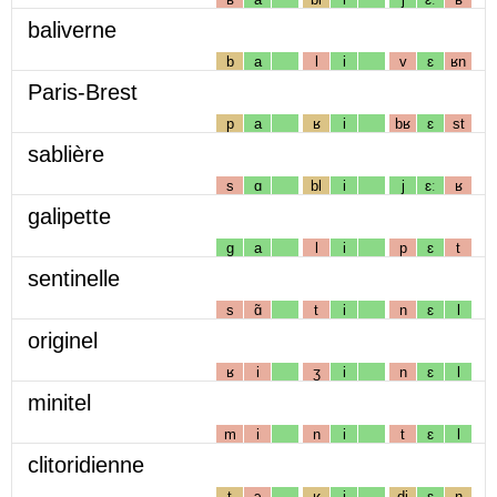
baliverne
b
a
l
i
v
ɛ
ʁn
Paris-Brest
p
a
ʁ
i
bʁ
ɛ
st
sablière
s
ɑ
bl
i
j
ɛː
ʁ
galipette
g
a
l
i
p
ɛ
t
sentinelle
s
ɑ̃
t
i
n
ɛ
l
originel
ʁ
i
ʒ
i
n
ɛ
l
minitel
m
i
n
i
t
ɛ
l
clitoridienne
t
ɔ
ʁ
i
dj
ɛ
n