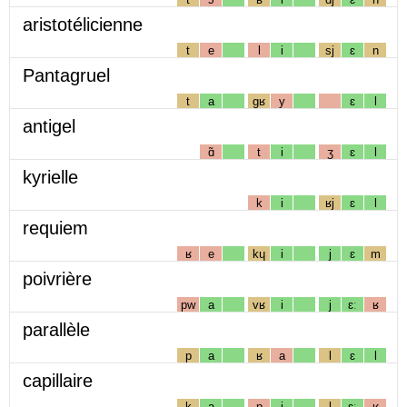
aristotélicienne
t
e
l
i
sj
ɛ
n
Pantagruel
t
a
gʁ
y
ɛ
l
antigel
ɑ̃
t
i
ʒ
ɛ
l
kyrielle
k
i
ʁj
ɛ
l
requiem
ʁ
e
kɥ
i
j
ɛ
m
poivrière
pw
a
vʁ
i
j
ɛː
ʁ
parallèle
p
a
ʁ
a
l
ɛ
l
capillaire
k
a
p
i
l
ɛː
ʁ