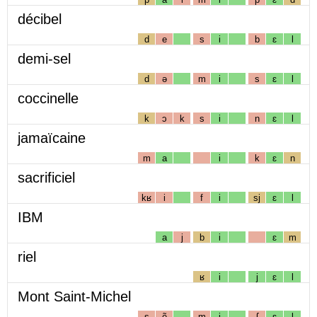
décibel
d
e
s
i
b
ɛ
l
demi-sel
d
ə
m
i
s
ɛ
l
coccinelle
k
ɔ
k
s
i
n
ɛ
l
jamaïcaine
m
a
i
k
ɛ
n
sacrificiel
kʁ
i
f
i
sj
ɛ
l
IBM
a
j
b
i
ɛ
m
riel
ʁ
i
j
ɛ
l
Mont Saint-Michel
s
ẽ
m
i
ʃ
ɛ
l