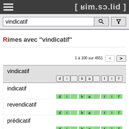
[ ʁim.sɔ.lid ]
R
imes avec "vindicatif"
1
à
100
sur
4551
vindicatif
indicatif
d
i
k
a
t
i
f
revendicatif
d
i
k
a
t
i
f
prédicatif
d
i
k
a
t
i
f