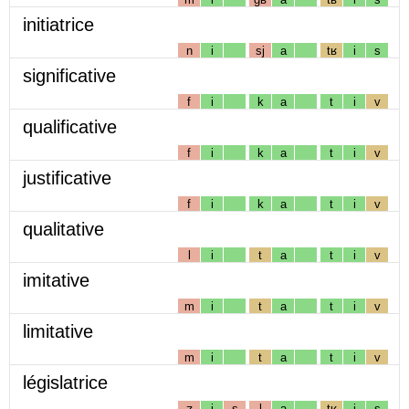
initiatrice
n
i
sj
a
tʁ
i
s
significative
f
i
k
a
t
i
v
qualificative
f
i
k
a
t
i
v
justificative
f
i
k
a
t
i
v
qualitative
l
i
t
a
t
i
v
imitative
m
i
t
a
t
i
v
limitative
m
i
t
a
t
i
v
législatrice
ʒ
i
s
l
a
tʁ
i
s