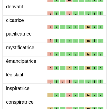
dérivatif
ʁ
i
v
a
t
i
f
cicatrice
s
i
k
a
tʁ
i
s
pacificatrice
f
i
k
a
tʁ
i
s
mystificatrice
f
i
k
a
tʁ
i
s
émancipatrice
s
i
p
a
tʁ
i
s
législatif
ʒ
i
s
l
a
t
i
f
inspiratrice
p
i
ʁ
a
tʁ
i
s
conspiratrice
p
i
ʁ
a
tʁ
i
s