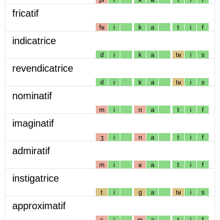
fricatif
fʁ
i
k
a
t
i
f
indicatrice
d
i
k
a
tʁ
i
s
revendicatrice
d
i
k
a
tʁ
i
s
nominatif
m
i
n
a
t
i
f
imaginatif
ʒ
i
n
a
t
i
f
admiratif
m
i
ʁ
a
t
i
f
instigatrice
t
i
g
a
tʁ
i
s
approximatif
s
i
m
a
t
i
f