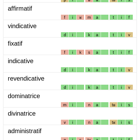
affirmatif
f
i
ʁ
m
a
t
i
f
vindicative
d
i
k
a
t
i
v
fixatif
f
i
k
s
a
t
i
f
indicative
d
i
k
a
t
i
v
revendicative
d
i
k
a
t
i
v
dominatrice
m
i
n
a
tʁ
i
s
divinatrice
v
i
n
a
tʁ
i
s
administratif
n
i
s
tʁ
a
t
i
f