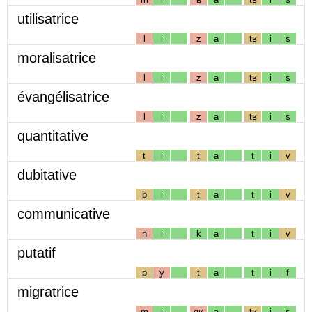
utilisatrice
l
i
z
a
tʁ
i
s
moralisatrice
l
i
z
a
tʁ
i
s
évangélisatrice
l
i
z
a
tʁ
i
s
quantitative
t
i
t
a
t
i
v
dubitative
b
i
t
a
t
i
v
communicative
n
i
k
a
t
i
v
putatif
p
y
t
a
t
i
f
migratrice
m
i
gʁ
a
tʁ
i
s