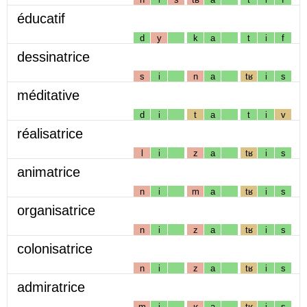
éducatif
d
y
k
a
t
i
f
dessinatrice
s
i
n
a
tʁ
i
s
méditative
d
i
t
a
t
i
v
réalisatrice
l
i
z
a
tʁ
i
s
animatrice
n
i
m
a
tʁ
i
s
organisatrice
n
i
z
a
tʁ
i
s
colonisatrice
n
i
z
a
tʁ
i
s
admiratrice
m
i
ʁ
a
tʁ
i
s