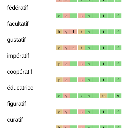
fédératif
d
e
ʁ
a
t
i
f
facultatif
k
y
l
t
a
t
i
f
gustatif
g
y
s
t
a
t
i
f
impératif
p
e
ʁ
a
t
i
f
coopératif
p
e
ʁ
a
t
i
f
éducatrice
d
y
k
a
tʁ
i
s
figuratif
g
y
ʁ
a
t
i
f
curatif
k
y
ʁ
a
t
i
f