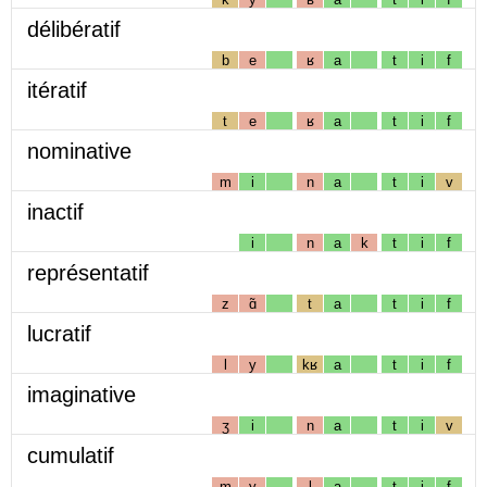
délibératif
b
e
ʁ
a
t
i
f
itératif
t
e
ʁ
a
t
i
f
nominative
m
i
n
a
t
i
v
inactif
i
n
a
k
t
i
f
représentatif
z
ɑ̃
t
a
t
i
f
lucratif
l
y
kʁ
a
t
i
f
imaginative
ʒ
i
n
a
t
i
v
cumulatif
m
y
l
a
t
i
f