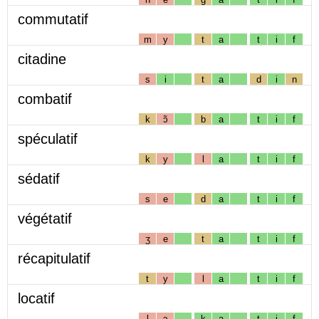
commutatif
m
y
t
a
t
i
f
citadine
s
i
t
a
d
i
n
combatif
k
ɔ̃
b
a
t
i
f
spéculatif
k
y
l
a
t
i
f
sédatif
s
e
d
a
t
i
f
végétatif
ʒ
e
t
a
t
i
f
récapitulatif
t
y
l
a
t
i
f
locatif
l
ɔ
k
a
t
i
f