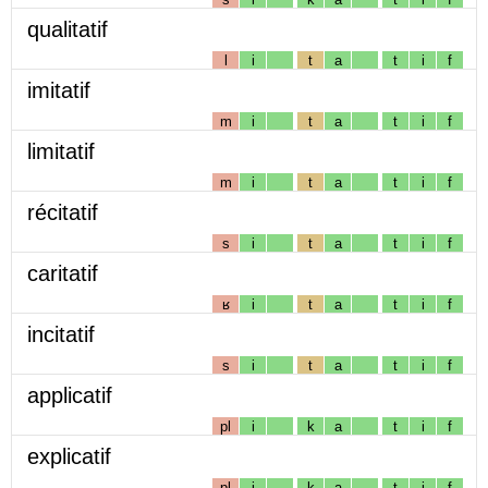
qualitatif
l
i
t
a
t
i
f
imitatif
m
i
t
a
t
i
f
limitatif
m
i
t
a
t
i
f
récitatif
s
i
t
a
t
i
f
caritatif
ʁ
i
t
a
t
i
f
incitatif
s
i
t
a
t
i
f
applicatif
pl
i
k
a
t
i
f
explicatif
pl
i
k
a
t
i
f