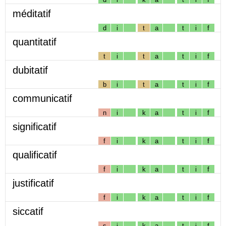
méditatif
d
i
t
a
t
i
f
quantitatif
t
i
t
a
t
i
f
dubitatif
b
i
t
a
t
i
f
communicatif
n
i
k
a
t
i
f
significatif
f
i
k
a
t
i
f
qualificatif
f
i
k
a
t
i
f
justificatif
f
i
k
a
t
i
f
siccatif
s
i
k
a
t
i
f