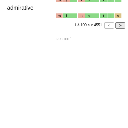
admirative
m
i
ʁ
a
t
i
v
1
à
100
sur
4551
PUBLICITÉ