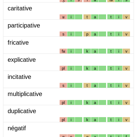
caritative
ʁ
i
t
a
t
i
v
participative
s
i
p
a
t
i
v
fricative
fʁ
i
k
a
t
i
v
explicative
pl
i
k
a
t
i
v
incitative
s
i
t
a
t
i
v
multiplicative
pl
i
k
a
t
i
v
duplicative
pl
i
k
a
t
i
v
négatif
n
e
g
a
t
i
f