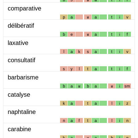
comparative
p
a
ʁ
a
t
i
v
délibératif
b
e
ʁ
a
t
i
f
laxative
l
a
k
s
a
t
i
v
consultatif
s
y
l
t
a
t
i
f
barbarisme
b
a
ʁ
b
a
ʁ
i
sm
catalyse
k
a
t
a
l
i
z
naphtaline
n
a
f
t
a
l
i
n
carabine
k
a
ʁ
a
b
i
n