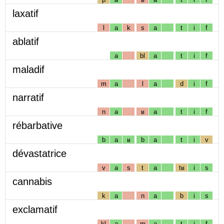
laxatif
l
a
k
s
a
t
i
f
ablatif
a
bl
a
t
i
f
maladif
m
a
l
a
d
i
f
narratif
n
a
ʁ
a
t
i
f
rébarbative
b
a
ʁ
b
a
t
i
v
dévastatrice
v
a
s
t
a
tʁ
i
s
cannabis
k
a
n
a
b
i
s
exclamatif
kl
a
m
a
t
i
f