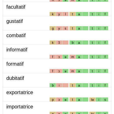
facultatif
k
y
l
t
a
t
i
f
gustatif
g
y
s
t
a
t
i
f
combatif
k
ɔ̃
b
a
t
i
f
informatif
f
ɔ
ʁ
m
a
t
i
f
formatif
f
ɔ
ʁ
m
a
t
i
f
dubitatif
b
i
t
a
t
i
f
exportatrice
p
ɔ
ʁ
t
a
tʁ
i
s
importatrice
p
ɔ
ʁ
t
a
tʁ
i
s