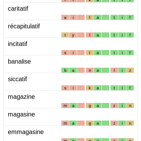
caritatif
ʁ
i
t
a
t
i
f
récapitulatif
t
y
l
a
t
i
f
incitatif
s
i
t
a
t
i
f
banalise
b
a
n
a
l
i
z
siccatif
s
i
k
a
t
i
f
magazine
m
a
g
a
z
i
n
magasine
m
a
g
a
z
i
n
emmagasine
m
a
g
a
z
i
n