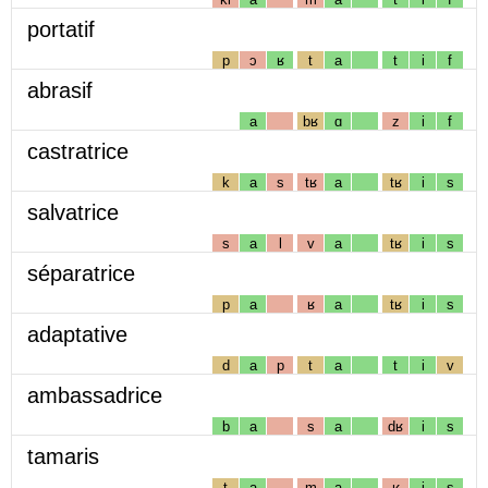
portatif
p
ɔ
ʁ
t
a
t
i
f
abrasif
a
bʁ
ɑ
z
i
f
castratrice
k
a
s
tʁ
a
tʁ
i
s
salvatrice
s
a
l
v
a
tʁ
i
s
séparatrice
p
a
ʁ
a
tʁ
i
s
adaptative
d
a
p
t
a
t
i
v
ambassadrice
b
a
s
a
dʁ
i
s
tamaris
t
a
m
a
ʁ
i
s