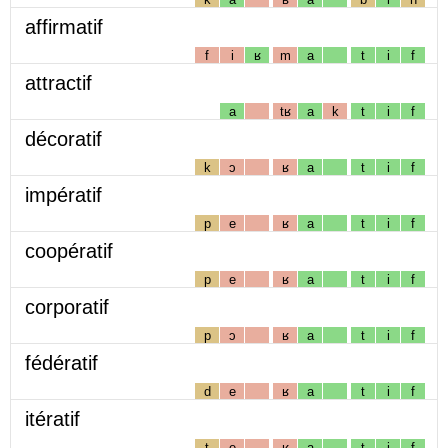
affirmatif
f
i
ʁ
m
a
t
i
f
attractif
a
tʁ
a
k
t
i
f
décoratif
k
ɔ
ʁ
a
t
i
f
impératif
p
e
ʁ
a
t
i
f
coopératif
p
e
ʁ
a
t
i
f
corporatif
p
ɔ
ʁ
a
t
i
f
fédératif
d
e
ʁ
a
t
i
f
itératif
t
e
ʁ
a
t
i
f