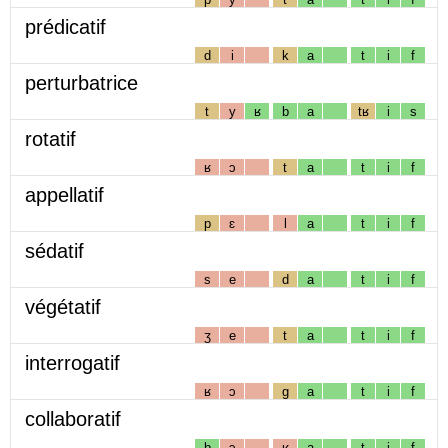
prédicatif
d
i
k
a
t
i
f
perturbatrice
t
y
ʁ
b
a
tʁ
i
s
rotatif
ʁ
ɔ
t
a
t
i
f
appellatif
p
ɛ
l
a
t
i
f
sédatif
s
e
d
a
t
i
f
végétatif
ʒ
e
t
a
t
i
f
interrogatif
ʁ
ɔ
g
a
t
i
f
collaboratif
b
ɔ
ʁ
a
t
i
f