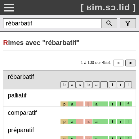
[ ʁim.sɔ.lid ]
R
imes avec "rébarbatif"
1
à
100
sur
4551
rébarbatif
palliatif
p
a
lj
a
t
i
f
comparatif
p
a
ʁ
a
t
i
f
préparatif
p
a
ʁ
a
t
i
f