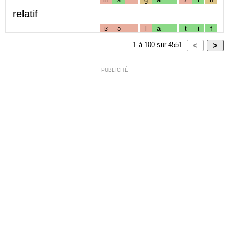
relatif
ʁ
ə
l
a
t
i
f
1
à
100
sur
4551
PUBLICITÉ