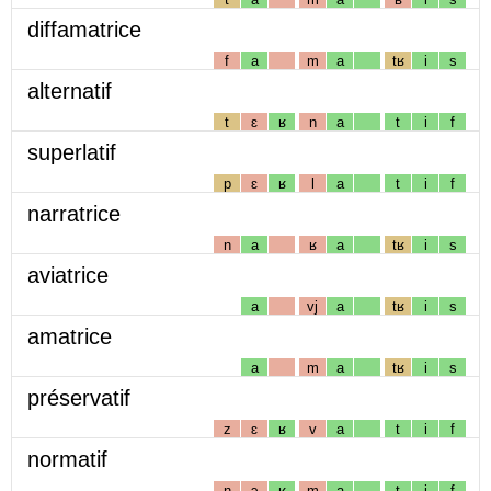
diffamatrice
f
a
m
a
tʁ
i
s
alternatif
t
ɛ
ʁ
n
a
t
i
f
superlatif
p
ɛ
ʁ
l
a
t
i
f
narratrice
n
a
ʁ
a
tʁ
i
s
aviatrice
a
vj
a
tʁ
i
s
amatrice
a
m
a
tʁ
i
s
préservatif
z
ɛ
ʁ
v
a
t
i
f
normatif
n
ɔ
ʁ
m
a
t
i
f