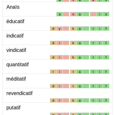
Anaïs
a
n
a
i
s
éducatif
d
y
k
a
t
i
f
indicatif
d
i
k
a
t
i
f
vindicatif
d
i
k
a
t
i
f
quantitatif
t
i
t
a
t
i
f
méditatif
d
i
t
a
t
i
f
revendicatif
d
i
k
a
t
i
f
putatif
p
y
t
a
t
i
f