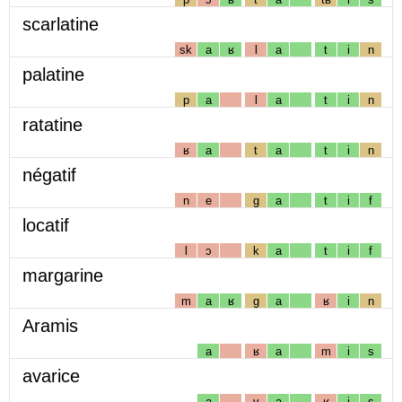
scarlatine
sk
a
ʁ
l
a
t
i
n
palatine
p
a
l
a
t
i
n
ratatine
ʁ
a
t
a
t
i
n
négatif
n
e
g
a
t
i
f
locatif
l
ɔ
k
a
t
i
f
margarine
m
a
ʁ
g
a
ʁ
i
n
Aramis
a
ʁ
a
m
i
s
avarice
a
v
a
ʁ
i
s