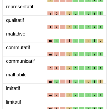
représentatif
z
ɑ̃
t
a
t
i
f
qualitatif
l
i
t
a
t
i
f
maladive
m
a
l
a
d
i
v
commutatif
m
y
t
a
t
i
f
communicatif
n
i
k
a
t
i
f
malhabile
m
a
l
a
b
i
l
imitatif
m
i
t
a
t
i
f
limitatif
m
i
t
a
t
i
f