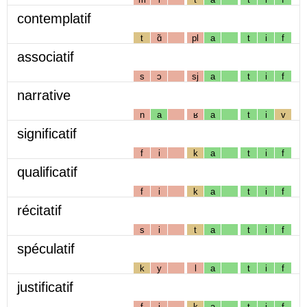
contemplatif
t
ɑ̃
pl
a
t
i
f
associatif
s
ɔ
sj
a
t
i
f
narrative
n
a
ʁ
a
t
i
v
significatif
f
i
k
a
t
i
f
qualificatif
f
i
k
a
t
i
f
récitatif
s
i
t
a
t
i
f
spéculatif
k
y
l
a
t
i
f
justificatif
f
i
k
a
t
i
f