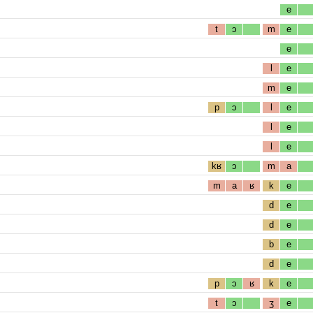
e
t
ɔ
m
e
e
l
e
m
e
p
ɔ
l
e
l
e
l
e
kʁ
ɔ
m
a
m
a
ʁ
k
e
d
e
d
e
b
e
d
e
p
ɔ
ʁ
k
e
t
ɔ
ʒ
e