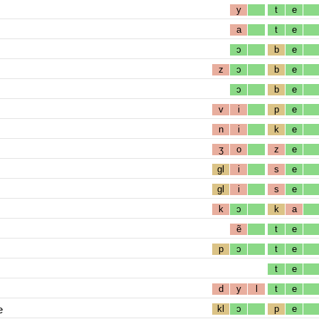
y
t
e
a
t
e
ɔ
b
e
z
ɔ
b
e
ɔ
b
e
v
i
p
e
n
i
k
e
ʒ
o
z
e
gl
i
s
e
gl
i
s
e
k
ɔ
k
a
ẽ
t
e
p
ɔ
t
e
t
e
d
y
l
t
e
e
kl
ɔ
p
e