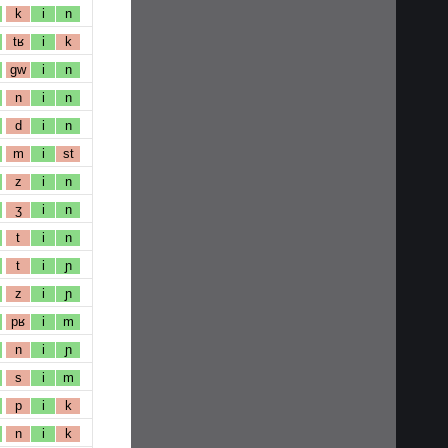
k
i
n
tʁ
i
k
gw
i
n
n
i
n
d
i
n
m
i
st
z
i
n
ʒ
i
n
t
i
n
t
i
ɲ
z
i
ɲ
pʁ
i
m
n
i
ɲ
s
i
m
p
i
k
n
i
k