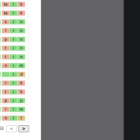
tʁ
i
k
tʁ
i
k
s
i
n
l
i
n
p
i
n
t
i
n
t
i
n
n
i
m
i
d
l
i
k
t
i
k
p
i
ɲ
l
i
m
n
i
t
51