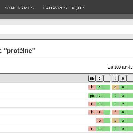
SYNONYMES
CADAVRES EXQUIS
 "protéine"
1
à
100
sur
45
k
ɔ
d
e
pʁ
ɔ
t
e
n
ɔ
t
e
k
a
f
e
o
b
e
n
ɔ
t
e