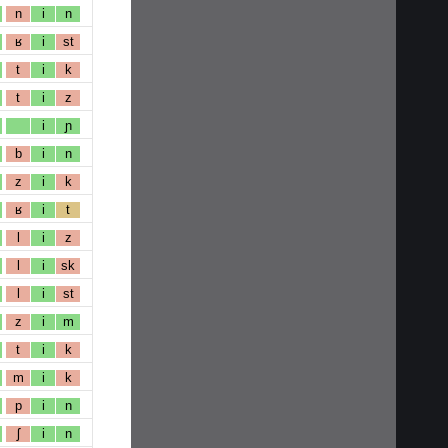
n
i
n
ʁ
i
st
t
i
k
t
i
z
i
ɲ
b
i
n
z
i
k
ʁ
i
t
l
i
z
l
i
sk
l
i
st
z
i
m
t
i
k
m
i
k
p
i
n
ʃ
i
n