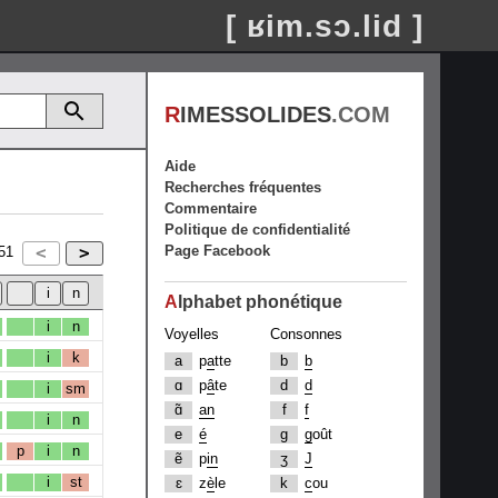
[ ʁim.sɔ.lid ]
R
IMESSOLIDES
.COM
Aide
Recherches fréquentes
Commentaire
Politique de confidentialité
Page Facebook
51
A
lphabet phonétique
i
n
Voyelles
Consonnes
i
k
a
p
a
tte
b
b
ɑ
p
â
te
d
d
i
sm
ɑ̃
an
f
f
i
n
e
é
g
g
oût
p
i
n
ẽ
p
in
ʒ
J
i
st
ɛ
z
è
le
k
c
ou