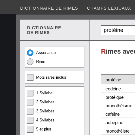
DICTIONNAIRE DE RIMES
CHAMPS LEXICAUX
DICTIONNAIRE
DE RIMES
R
imes avec
Assonance
Rime
Mots rares inclus
protéine
codéine
1 Syllabe
protéique
2 Syllabes
monothéisme
3 Syllabes
caféine
4 Syllabes
aubépine
5 et plus
monothéiste