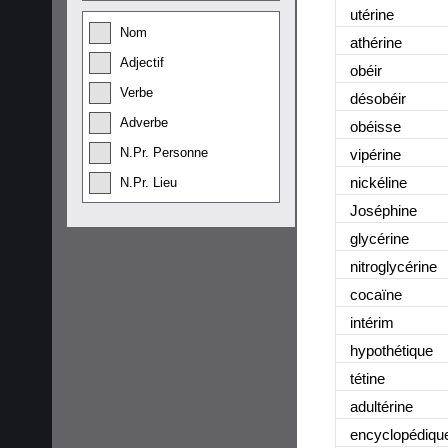
utérine
Nom
athérine
Adjectif
obéir
Verbe
désobéir
Adverbe
obéisse
N.Pr. Personne
vipérine
nickéline
N.Pr. Lieu
Joséphine
glycérine
nitroglycérine
cocaïne
intérim
hypothétique
tétine
adultérine
encyclopédiqu