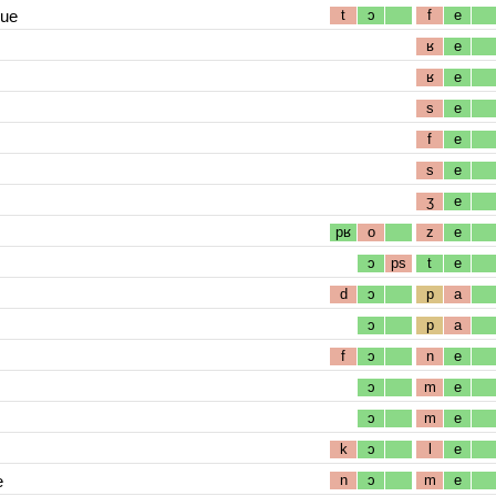
que
t
ɔ
f
e
ʁ
e
ʁ
e
s
e
f
e
s
e
ʒ
e
pʁ
o
z
e
ɔ
ps
t
e
d
ɔ
p
a
ɔ
p
a
f
ɔ
n
e
ɔ
m
e
ɔ
m
e
k
ɔ
l
e
e
n
ɔ
m
e