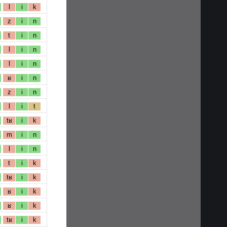
l
i
k
z
i
n
t
i
n
l
i
n
l
i
n
ʁ
i
n
z
i
n
l
i
t
tʁ
i
k
m
i
n
l
i
n
t
i
k
tʁ
i
k
ʁ
i
k
ʁ
i
k
tʁ
i
k