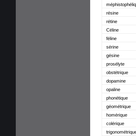
méphistophéli
résine
rétine
Céline
féline
sérine
gésine
prosélyte
obstétrique
dopamine
opaline
phonétique
géométrique
homérique
colérique
trigonométriqu