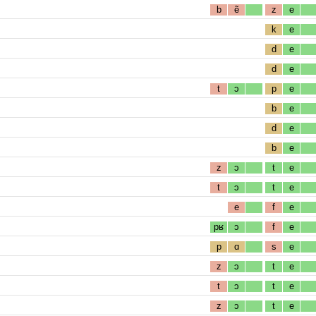
b
ẽ
z
e
k
e
d
e
d
e
t
ɔ
p
e
b
e
d
e
b
e
z
ɔ
t
e
t
ɔ
t
e
e
f
e
pʁ
ɔ
f
e
p
ɑ
s
e
z
ɔ
t
e
t
ɔ
t
e
z
ɔ
t
e