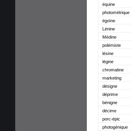
équine
photométrique
égoïne
Lénine
Médine
polémiste
lésine
légine
chromatine
marketing
désigne
déprime
bénigne
décime
porc-épic
photogénique