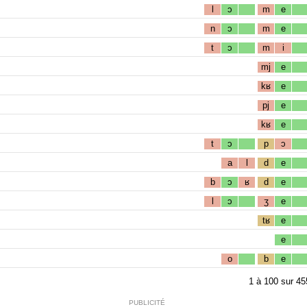
l
ɔ
m
e
n
ɔ
m
e
t
ɔ
m
i
mj
e
kʁ
e
pj
e
kʁ
e
t
ɔ
p
ɔ
a
l
d
e
b
ɔ
ʁ
d
e
l
ɔ
ʒ
e
tʁ
e
e
o
b
e
1
à
100
sur
45
PUBLICITÉ