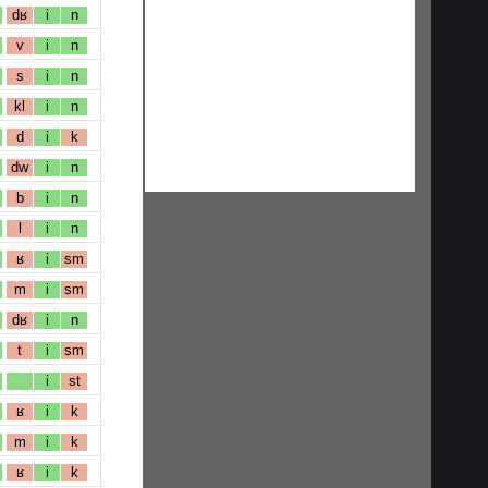
dʁ
i
n
v
i
n
s
i
n
kl
i
n
d
i
k
dw
i
n
b
i
n
l
i
n
ʁ
i
sm
m
i
sm
dʁ
i
n
t
i
sm
i
st
ʁ
i
k
m
i
k
ʁ
i
k