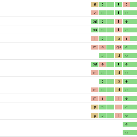
ʁ
ɔ
t
ɔ
z
ɔ
t
e
pʁ
ɔ
f
e
pʁ
ɔ
f
e
l
ɔ
b
i
m
a
gʁ
e
ɔ
d
e
pʁ
e
t
e
m
ɔ
d
e
ɔ
b
e
m
ɔ
d
e
m
i
l
e
p
ɔ
e
p
ɔ
l
e
e
e