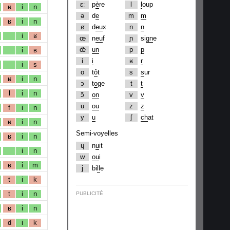
ɛː
p
è
re
l
l
oup
ʁ
i
n
ə
d
e
m
m
ʁ
i
n
ø
d
eu
x
n
n
i
ʁ
œ
n
eu
f
ɲ
si
gn
e
œ̃
un
p
p
i
ʁ
i
i
ʁ
r
i
s
o
t
ô
t
s
s
ur
ʁ
i
n
ɔ
t
o
ge
t
t
l
i
n
ɔ̃
on
v
v
u
ou
z
z
f
i
n
y
u
ʃ
ch
at
ʁ
i
n
Semi-voyelles
ʁ
i
n
ɥ
n
u
it
i
n
w
ou
i
ʁ
i
m
j
bi
ll
e
t
i
k
t
i
n
PUBLICITÉ
ʁ
i
n
d
i
k