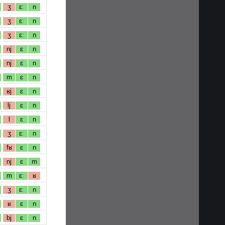
ʒ
ɛː
n
ʒ
ɛː
n
ʒ
ɛː
n
nj
ɛ
n
nj
ɛ
n
m
ɛ
n
ʁj
ɛ
n
lj
ɛ
n
l
ɛ
n
ʒ
ɛː
n
fʁ
ɛ
n
nj
ɛ
m
m
ɛː
ʁ
ʒ
ɛː
n
ʁ
ɛ
n
bj
ɛ
n