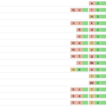
ʁ
ɔ
nj
u
t
ɔ
m
ɔ
n
i
k
ɔ
ɑ̃
d
ɔ
o
t
ɔ
m
a
l
ɔ
m
i
ɲ
ɔ
m
ɔ̃
g
ɔ
i
dʁ
ɔ
v
e
ʁ
ɔ
l
ɔ
pʁ
ɔ
k
ɔ
l
ɔ
b
a
j
ɔ
k
ɔ
l
ɔ