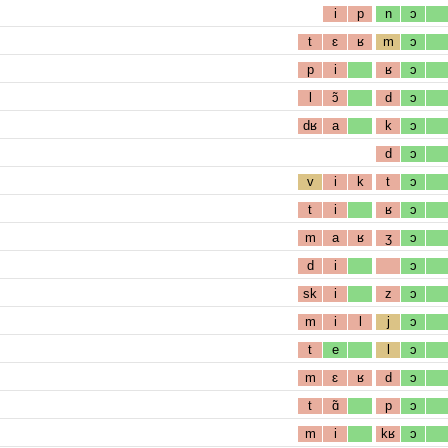
i
p
n
ɔ
t
ɛ
ʁ
m
ɔ
p
i
ʁ
ɔ
l
ɔ̃
d
ɔ
dʁ
a
k
ɔ
d
ɔ
v
i
k
t
ɔ
t
i
ʁ
ɔ
m
a
ʁ
ʒ
ɔ
d
i
ɔ
sk
i
z
ɔ
m
i
l
j
ɔ
t
e
l
ɔ
m
ɛ
ʁ
d
ɔ
t
ɑ̃
p
ɔ
m
i
kʁ
ɔ