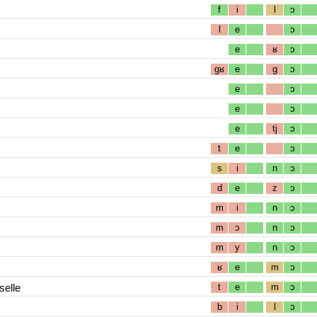
f
i
l
ɔ
l
e
ɔ
e
ʁ
ɔ
gʁ
e
g
ɔ
e
ɔ
e
ɔ
e
tj
ɔ
t
e
ɔ
s
i
n
ɔ
d
e
z
ɔ
m
i
n
ɔ
m
ɔ
n
ɔ
m
y
n
ɔ
ʁ
e
m
ɔ
selle
t
e
m
ɔ
b
i
l
ɔ