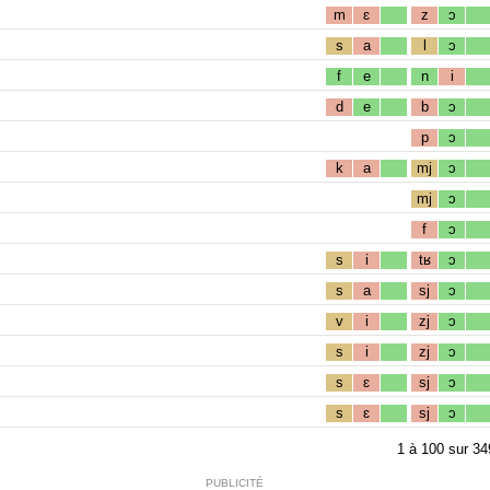
m
ɛ
z
ɔ
s
a
l
ɔ
f
e
n
i
d
e
b
ɔ
p
ɔ
k
a
mj
ɔ
mj
ɔ
f
ɔ
s
i
tʁ
ɔ
s
a
sj
ɔ
v
i
zj
ɔ
s
i
zj
ɔ
s
ɛ
sj
ɔ
s
ɛ
sj
ɔ
1
à
100
sur
34
PUBLICITÉ