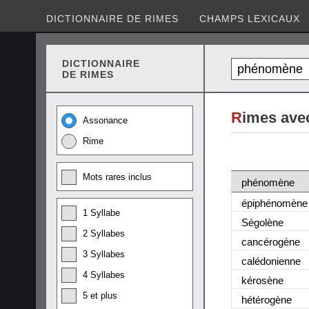
DICTIONNAIRE DE RIMES
CHAMPS LEXICAUX
DICTIONNAIRE
DE RIMES
R
imes ave
Assonance
Rime
Mots rares inclus
phénomène
épiphénomène
1 Syllabe
Ségolène
2 Syllabes
cancérogène
3 Syllabes
calédonienne
4 Syllabes
kérosène
5 et plus
hétérogène