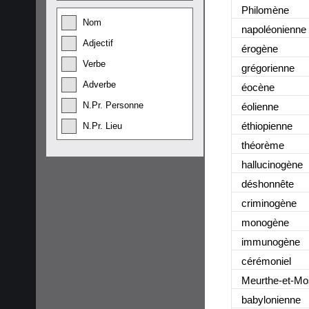
Philomène
Nom
napoléonienne
Adjectif
érogène
Verbe
grégorienne
Adverbe
éocène
N.Pr. Personne
éolienne
éthiopienne
N.Pr. Lieu
théorème
hallucinogène
déshonnête
criminogène
monogène
immunogène
cérémoniel
Meurthe-et-Mo
babylonienne