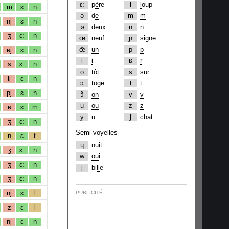
ɛː
p
è
re
l
l
oup
m
ɛ
n
ə
d
e
m
m
nj
ɛ
n
ø
d
eu
x
n
n
ʒ
ɛː
n
œ
n
eu
f
ɲ
si
gn
e
œ̃
un
p
p
ʁj
ɛ
n
i
i
ʁ
r
s
ɛː
n
o
t
ô
t
s
s
ur
lj
ɛ
n
ɔ
t
o
ge
t
t
pj
ɛ
n
ɔ̃
on
v
v
u
ou
z
z
ʁ
ɛ
m
y
u
ʃ
ch
at
ʒ
ɛː
n
Semi-voyelles
n
ɛ
t
ɥ
n
u
it
ʒ
ɛː
n
w
ou
i
ʒ
ɛː
n
j
bi
ll
e
ʒ
ɛː
n
nj
ɛ
l
PUBLICITÉ
z
ɛ
l
nj
ɛ
n