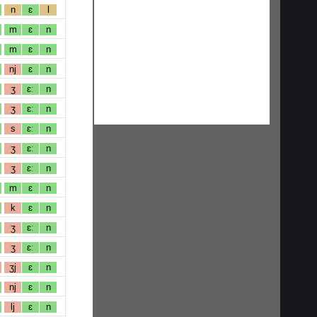
n
ɛ
l
m
ɛ
n
m
ɛ
n
nj
ɛ
n
ʒ
ɛː
n
ʒ
ɛː
n
s
ɛː
n
ʒ
ɛː
n
ʒ
ɛː
n
m
ɛ
n
k
ɛ
n
ʒ
ɛː
n
ʒ
ɛː
n
ʒj
ɛ
n
nj
ɛ
n
lj
ɛ
n