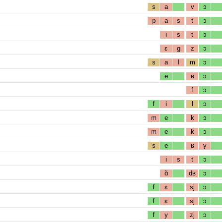
s
a
v
ɔ
p
a
s
t
ɔ
i
s
t
ɔ
ɛ
g
z
ɔ
s
a
l
m
ɔ
e
ʁ
ɔ
f
ɔ
f
i
l
ɔ
m
e
k
ɔ
m
e
k
ɔ
s
e
ʁ
y
i
s
t
ɔ
ɑ̃
dʁ
ɔ
f
ɛ
sj
ɔ
f
ɛ
sj
ɔ
f
y
zj
ɔ