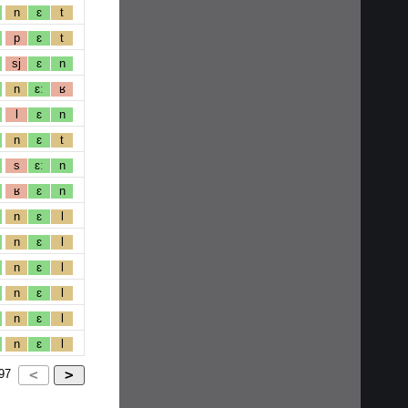
n
ɛ
t
p
ɛ
t
sj
ɛ
n
n
ɛː
ʁ
l
ɛ
n
n
ɛ
t
s
ɛː
n
ʁ
ɛ
n
n
ɛ
l
n
ɛ
l
n
ɛ
l
n
ɛ
l
n
ɛ
l
n
ɛ
l
97