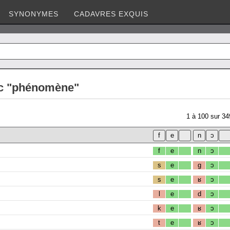
SYNONYMES
CADAVRES EXQUIS
c "phénomène"
1
à
100
sur
34
f
e
n
ɔ
s
e
g
ɔ
s
e
ʁ
ɔ
l
e
d
ɔ
k
e
ʁ
ɔ
t
e
ʁ
ɔ