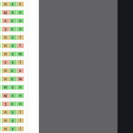
n
ɛ
t
ʁj
ɛ
n
s
ɛː
n
ʒ
ɛː
n
n
ɛ
l
n
ɛ
f
n
ɛ
m
z
ɛ
l
n
ɛː
s
n
ɛː
tʁ
m
ɛ
n
ʁj
ɛ
n
ʒ
ɛː
n
n
ɛ
l
n
ɛ
l
n
ɛ
l