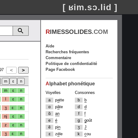
[ ʁim.sɔ.lid ]
R
IMESSOLIDES
.COM
Aide
Recherches fréquentes
Commentaire
Politique de confidentialité
Page Facebook
97
A
lphabet phonétique
m
ɛ
n
Voyelles
Consonnes
l
ɛ
n
a
p
a
tte
b
b
ɑ
p
â
te
d
d
ʒ
ɛː
n
ɑ̃
an
f
f
nj
ɛ
n
e
é
g
g
oût
z
ɛ
n
ẽ
p
in
ʒ
J
ʒ
ɛː
n
ɛ
z
è
le
k
c
ou