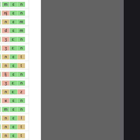
m
ɛ
n
nj
ɛ
n
n
ɛ
m
d
ɛ
m
ʒ
ɛː
n
ʒ
ɛː
n
n
ɛ
t
n
ɛ
t
lj
ɛ
n
ʒ
ɛː
n
n
ɛː
z
ʁ
ɛ
n
m
ɛ
n
n
ɛ
l
n
ɛ
t
n
ɛ
t