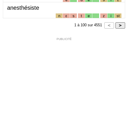
anesthésiste
n
ɛ
s
t
e
z
i
st
1
à
100
sur
4551
PUBLICITÉ