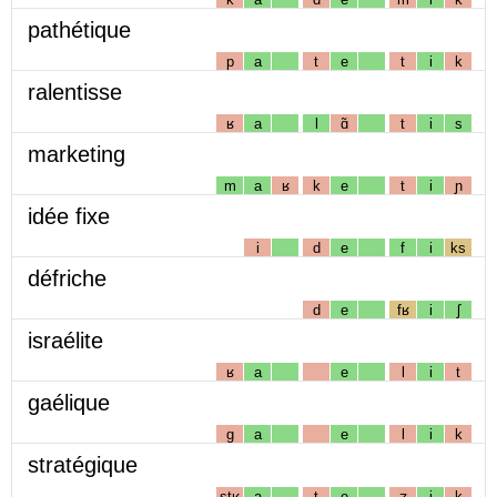
pathétique
p
a
t
e
t
i
k
ralentisse
ʁ
a
l
ɑ̃
t
i
s
marketing
m
a
ʁ
k
e
t
i
ɲ
idée fixe
i
d
e
f
i
ks
défriche
d
e
fʁ
i
ʃ
israélite
ʁ
a
e
l
i
t
gaélique
g
a
e
l
i
k
stratégique
stʁ
a
t
e
ʒ
i
k