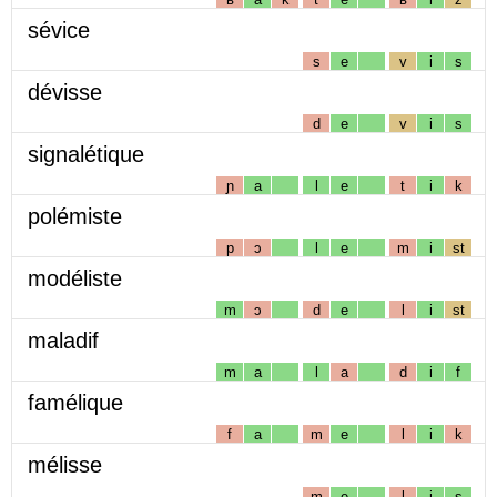
sévice
s
e
v
i
s
dévisse
d
e
v
i
s
signalétique
ɲ
a
l
e
t
i
k
polémiste
p
ɔ
l
e
m
i
st
modéliste
m
ɔ
d
e
l
i
st
maladif
m
a
l
a
d
i
f
famélique
f
a
m
e
l
i
k
mélisse
m
e
l
i
s