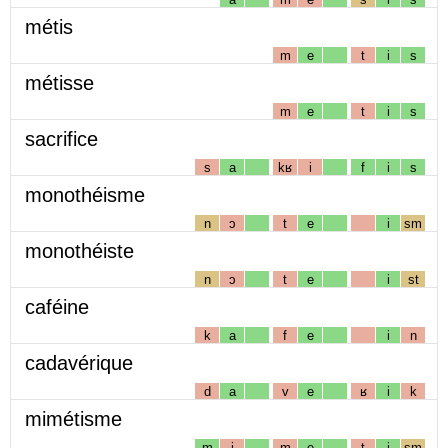
métis
m
e
t
i
s
métisse
m
e
t
i
s
sacrifice
s
a
kʁ
i
f
i
s
monothéisme
n
ɔ
t
e
i
sm
monothéiste
n
ɔ
t
e
i
st
caféine
k
a
f
e
i
n
cadavérique
d
a
v
e
ʁ
i
k
mimétisme
m
i
m
e
t
i
sm