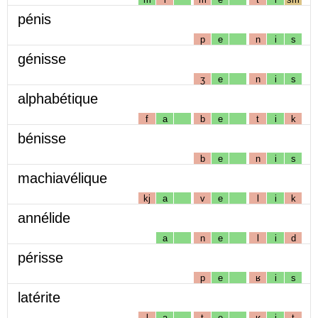
pénis
p
e
n
i
s
génisse
ʒ
e
n
i
s
alphabétique
f
a
b
e
t
i
k
bénisse
b
e
n
i
s
machiavélique
kj
a
v
e
l
i
k
annélide
a
n
e
l
i
d
périsse
p
e
ʁ
i
s
latérite
l
a
t
e
ʁ
i
t