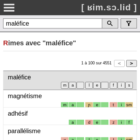
[ ʁim.sɔ.lid ]
R
imes avec "maléfice"
1
à
100
sur
4551
maléfice
magnétisme
m
a
ɲ
e
t
i
sm
adhésif
a
d
e
z
i
f
parallélisme
ʁ
a
l
e
l
i
sm