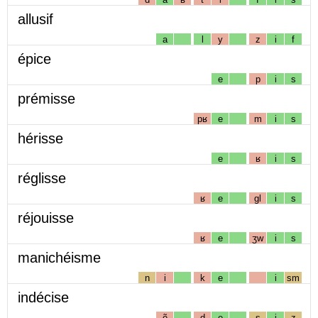
allusif
a
l
y
z
i
f
épice
e
p
i
s
prémisse
pʁ
e
m
i
s
hérisse
e
ʁ
i
s
réglisse
ʁ
e
gl
i
s
réjouisse
ʁ
e
ʒw
i
s
manichéisme
n
i
k
e
i
sm
indécise
ẽ
d
e
s
i
z