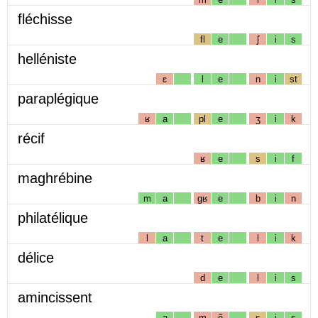
fléchisse
fl
e
ʃ
i
s
helléniste
ɛ
l
e
n
i
st
paraplégique
ʁ
a
pl
e
ʒ
i
k
récif
ʁ
e
s
i
f
maghrébine
m
a
gʁ
e
b
i
n
philatélique
l
a
t
e
l
i
k
délice
d
e
l
i
s
amincissent
a
m
ẽ
s
i
s