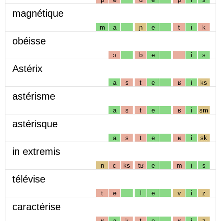
magnétique
m
a
ɲ
e
t
i
k
obéisse
ɔ
b
e
i
s
Astérix
a
s
t
e
ʁ
i
ks
astérisme
a
s
t
e
ʁ
i
sm
astérisque
a
s
t
e
ʁ
i
sk
in extremis
n
ɛ
ks
tʁ
e
m
i
s
télévise
t
e
l
e
v
i
z
caractérise
ʁ
a
k
t
e
ʁ
i
z