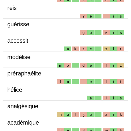
reis
ʁ
e
i
s
guérisse
g
e
ʁ
i
s
accessit
a
k
s
e
s
i
t
modélise
m
ɔ
d
e
l
i
z
préraphaélite
f
a
e
l
i
t
hélice
e
l
i
s
analgésique
n
a
l
ʒ
e
z
i
k
académique
k
a
d
e
m
i
k