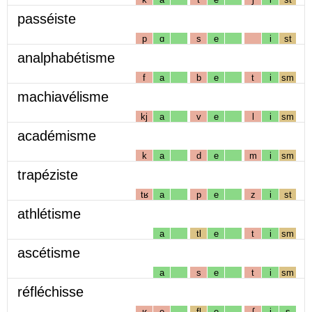
passéiste
p
ɑ
s
e
i
st
analphabétisme
f
a
b
e
t
i
sm
machiavélisme
kj
a
v
e
l
i
sm
académisme
k
a
d
e
m
i
sm
trapéziste
tʁ
a
p
e
z
i
st
athlétisme
a
tl
e
t
i
sm
ascétisme
a
s
e
t
i
sm
réfléchisse
ʁ
e
fl
e
ʃ
i
s