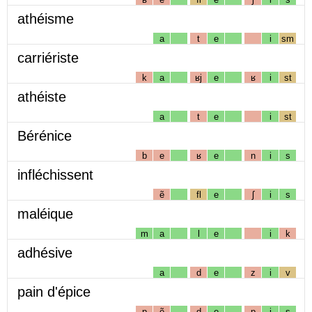
athéisme
a
t
e
i
sm
carriériste
k
a
ʁj
e
ʁ
i
st
athéiste
a
t
e
i
st
Bérénice
b
e
ʁ
e
n
i
s
infléchissent
ẽ
fl
e
ʃ
i
s
maléique
m
a
l
e
i
k
adhésive
a
d
e
z
i
v
pain d'épice
p
ẽ
d
e
p
i
s