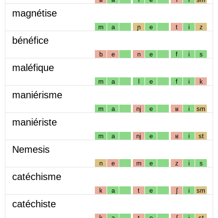
magnétise
m
a
ɲ
e
t
i
z
bénéfice
b
e
n
e
f
i
s
maléfique
m
a
l
e
f
i
k
maniérisme
m
a
nj
e
ʁ
i
sm
maniériste
m
a
nj
e
ʁ
i
st
Nemesis
n
e
m
e
z
i
s
catéchisme
k
a
t
e
ʃ
i
sm
catéchiste
k
a
t
e
ʃ
i
st