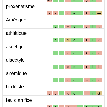
proxénétisme
s
e
n
e
t
i
sm
Amérique
a
m
e
ʁ
i
k
athlétique
a
tl
e
t
i
k
ascétique
a
s
e
t
i
k
diacétyle
a
s
e
t
i
l
anémique
a
n
e
m
i
k
bédéiste
b
e
d
e
i
st
feu d'artifice
d
a
ʁ
t
i
f
i
s