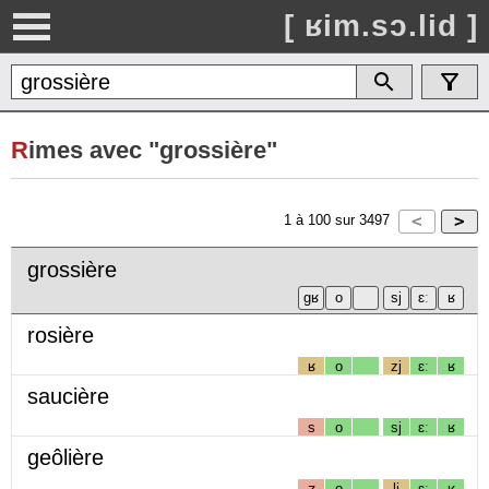
[ ʁim.sɔ.lid ]
R
imes avec "grossière"
1
à
100
sur
3497
grossière
rosière
ʁ
o
zj
ɛː
ʁ
saucière
s
o
sj
ɛː
ʁ
geôlière
ʒ
o
lj
ɛː
ʁ