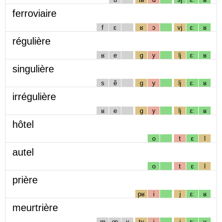
ferroviaire
f
ɛ
ʁ
ɔ
vj
ɛː
ʁ
régulière
ʁ
e
g
y
lj
ɛː
ʁ
singulière
s
ẽ
g
y
lj
ɛː
ʁ
irrégulière
ʁ
e
g
y
lj
ɛː
ʁ
hôtel
o
t
ɛ
l
autel
o
t
ɛ
l
prière
pʁ
i
j
ɛː
ʁ
meurtrière
m
œ
ʁ
tʁ
i
j
ɛː
ʁ