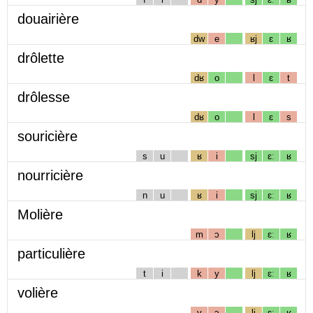
douairière
dw
e
ʁj
ɛ
ʁ
drôlette
dʁ
o
l
ɛ
t
drôlesse
dʁ
o
l
ɛ
s
souricière
s
u
ʁ
i
sj
ɛː
ʁ
nourricière
n
u
ʁ
i
sj
ɛː
ʁ
Molière
m
ɔ
lj
ɛː
ʁ
particulière
t
i
k
y
lj
ɛː
ʁ
volière
v
ɔ
lj
ɛː
ʁ