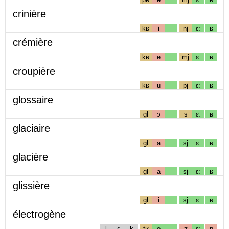
crinière
kʁ
i
nj
ɛː
ʁ
crémière
kʁ
e
mj
ɛː
ʁ
croupière
kʁ
u
pj
ɛː
ʁ
glossaire
gl
ɔ
s
ɛː
ʁ
glaciaire
gl
a
sj
ɛː
ʁ
glacière
gl
a
sj
ɛː
ʁ
glissière
gl
i
sj
ɛː
ʁ
électrogène
l
ɛ
k
tʁ
o
ʒ
ɛː
n