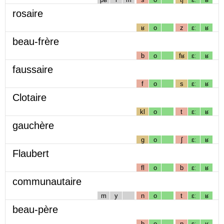
rosaire
ʁ
o
z
ɛː
ʁ
beau-frère
b
o
fʁ
ɛː
ʁ
faussaire
f
o
s
ɛː
ʁ
Clotaire
kl
o
t
ɛː
ʁ
gauchère
g
o
ʃ
ɛː
ʁ
Flaubert
fl
o
b
ɛː
ʁ
communautaire
m
y
n
o
t
ɛː
ʁ
beau-père
b
o
p
ɛː
ʁ