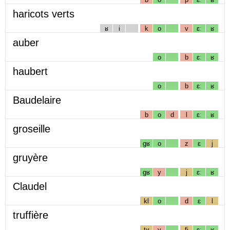
haricots verts
ʁ
i
k
o
v
ɛː
ʁ
auber
o
b
ɛː
ʁ
haubert
o
b
ɛː
ʁ
Baudelaire
b
o
d
l
ɛː
ʁ
groseille
gʁ
o
z
ɛ
j
gruyère
gʁ
y
j
ɛː
ʁ
Claudel
kl
o
d
ɛ
l
truffière
tʁ
y
fj
ɛː
ʁ