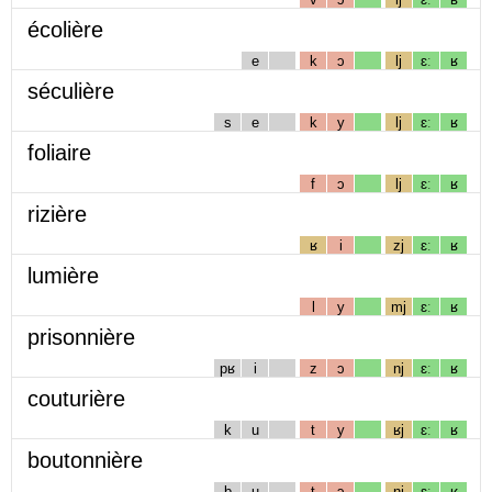
écolière
e
k
ɔ
lj
ɛː
ʁ
séculière
s
e
k
y
lj
ɛː
ʁ
foliaire
f
ɔ
lj
ɛː
ʁ
rizière
ʁ
i
zj
ɛː
ʁ
lumière
l
y
mj
ɛː
ʁ
prisonnière
pʁ
i
z
ɔ
nj
ɛː
ʁ
couturière
k
u
t
y
ʁj
ɛː
ʁ
boutonnière
b
u
t
ɔ
nj
ɛː
ʁ