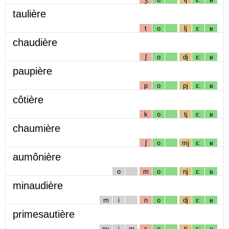
taulière
t
o
lj
ɛː
ʁ
chaudière
ʃ
o
dj
ɛː
ʁ
paupière
p
o
pj
ɛː
ʁ
côtière
k
o
tj
ɛː
ʁ
chaumière
ʃ
o
mj
ɛː
ʁ
aumônière
o
m
o
nj
ɛː
ʁ
minaudière
m
i
n
o
dj
ɛː
ʁ
primesautière
pʁ
i
m
s
o
tj
ɛː
ʁ