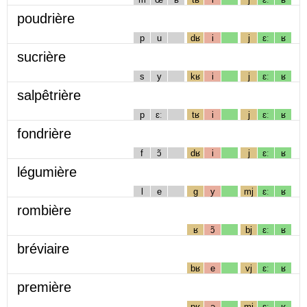
poudrière
p
u
dʁ
i
j
ɛː
ʁ
sucrière
s
y
kʁ
i
j
ɛː
ʁ
salpêtrière
p
ɛː
tʁ
i
j
ɛː
ʁ
fondrière
f
ɔ̃
dʁ
i
j
ɛː
ʁ
légumière
l
e
g
y
mj
ɛː
ʁ
rombière
ʁ
ɔ̃
bj
ɛː
ʁ
bréviaire
bʁ
e
vj
ɛː
ʁ
première
pʁ
ə
mj
ɛː
ʁ