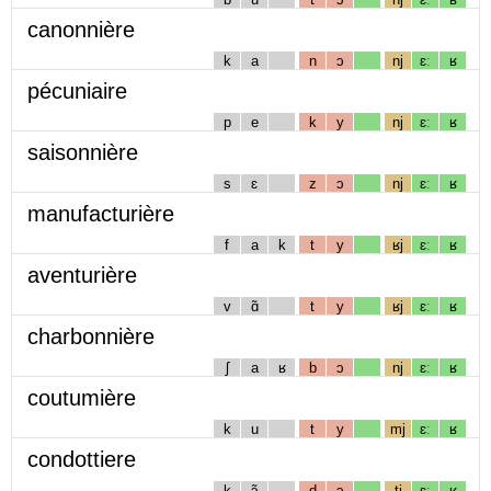
canonnière
k
a
n
ɔ
nj
ɛː
ʁ
pécuniaire
p
e
k
y
nj
ɛː
ʁ
saisonnière
s
ɛ
z
ɔ
nj
ɛː
ʁ
manufacturière
f
a
k
t
y
ʁj
ɛː
ʁ
aventurière
v
ɑ̃
t
y
ʁj
ɛː
ʁ
charbonnière
ʃ
a
ʁ
b
ɔ
nj
ɛː
ʁ
coutumière
k
u
t
y
mj
ɛː
ʁ
condottiere
k
ɔ̃
d
ɔ
tj
ɛː
ʁ