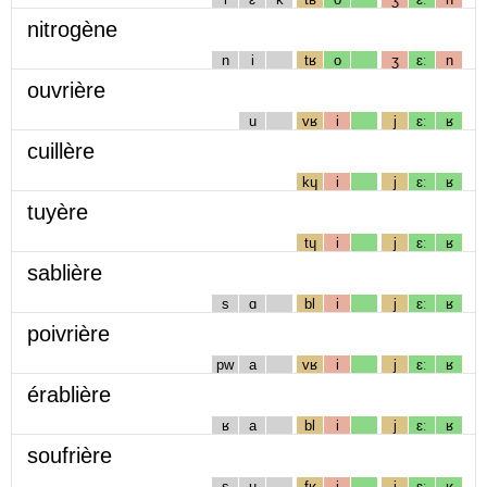
nitrogène
n
i
tʁ
o
ʒ
ɛː
n
ouvrière
u
vʁ
i
j
ɛː
ʁ
cuillère
kɥ
i
j
ɛː
ʁ
tuyère
tɥ
i
j
ɛː
ʁ
sablière
s
ɑ
bl
i
j
ɛː
ʁ
poivrière
pw
a
vʁ
i
j
ɛː
ʁ
érablière
ʁ
a
bl
i
j
ɛː
ʁ
soufrière
s
u
fʁ
i
j
ɛː
ʁ