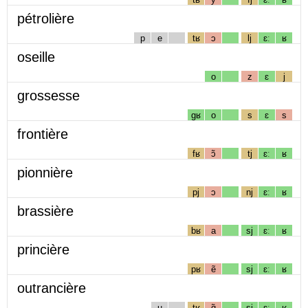
pétrolière
p
e
tʁ
ɔ
lj
ɛː
ʁ
oseille
o
z
ɛ
j
grossesse
gʁ
o
s
ɛ
s
frontière
fʁ
ɔ̃
tj
ɛː
ʁ
pionnière
pj
ɔ
nj
ɛː
ʁ
brassière
bʁ
a
sj
ɛː
ʁ
princière
pʁ
ẽ
sj
ɛː
ʁ
outrancière
u
tʁ
ɑ̃
sj
ɛː
ʁ