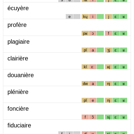
écuyère
e
kɥ
i
j
ɛː
ʁ
profère
pʁ
ɔ
f
ɛː
ʁ
plagiaire
pl
a
ʒj
ɛː
ʁ
clairière
kl
ɛː
ʁj
ɛː
ʁ
douanière
dw
a
nj
ɛː
ʁ
plénière
pl
e
nj
ɛː
ʁ
foncière
f
ɔ̃
sj
ɛː
ʁ
fiduciaire
f
i
d
y
sj
ɛː
ʁ