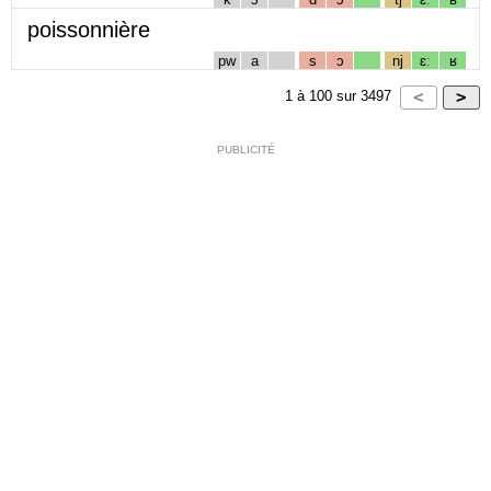
poissonnière
pw
a
s
ɔ
nj
ɛː
ʁ
1
à
100
sur
3497
PUBLICITÉ