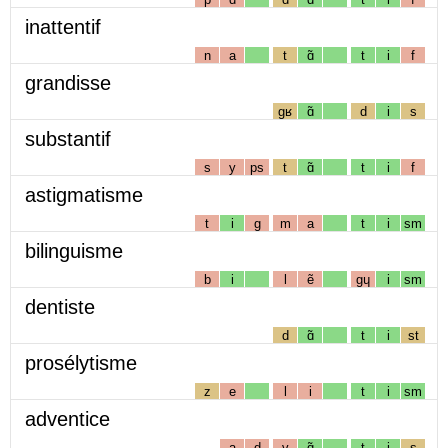
inattentif
n
a
t
ɑ̃
t
i
f
grandisse
gʁ
ɑ̃
d
i
s
substantif
s
y
ps
t
ɑ̃
t
i
f
astigmatisme
t
i
g
m
a
t
i
sm
bilinguisme
b
i
l
ẽ
gɥ
i
sm
dentiste
d
ɑ̃
t
i
st
prosélytisme
z
e
l
i
t
i
sm
adventice
a
d
v
ɑ̃
t
i
s