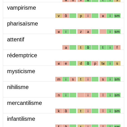
vampirisme
v
ɑ̃
p
i
ʁ
i
sm
pharisaïsme
ʁ
i
z
a
i
sm
attentif
a
t
ɑ̃
t
i
f
rédemptrice
ʁ
e
d
ɑ̃
p
tʁ
i
s
mysticisme
m
i
s
t
i
s
i
sm
nihilisme
n
i
i
l
i
sm
mercantilisme
k
ɑ̃
t
i
l
i
sm
infantilisme
f
ɑ̃
t
i
l
i
sm