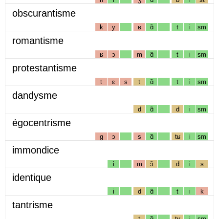
obscurantisme
k
y
ʁ
ɑ̃
t
i
sm
romantisme
ʁ
ɔ
m
ɑ̃
t
i
sm
protestantisme
t
ɛ
s
t
ɑ̃
t
i
sm
dandysme
d
ɑ̃
d
i
sm
égocentrisme
g
ɔ
s
ɑ̃
tʁ
i
sm
immondice
i
m
ɔ̃
d
i
s
identique
i
d
ɑ̃
t
i
k
tantrisme
t
ɑ̃
tʁ
i
sm