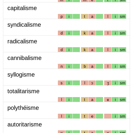
capitalisme
p
i
t
a
l
i
sm
syndicalisme
d
i
k
a
l
i
sm
radicalisme
d
i
k
a
l
i
sm
cannibalisme
n
i
b
a
l
i
sm
syllogisme
s
i
l
ɔ
ʒ
i
sm
totalitarisme
l
i
t
a
ʁ
i
sm
polythéisme
l
i
t
e
i
sm
autoritarisme
ʁ
i
t
a
ʁ
i
sm