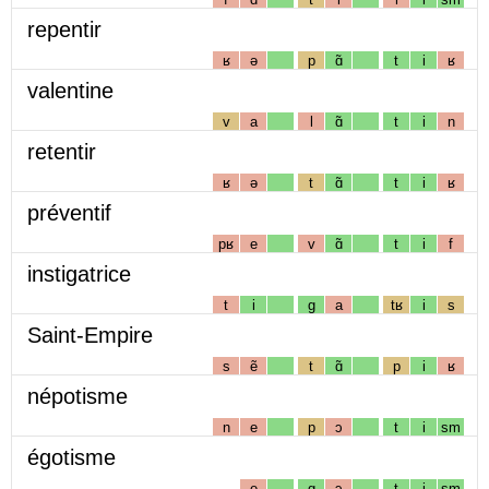
repentir
ʁ
ə
p
ɑ̃
t
i
ʁ
valentine
v
a
l
ɑ̃
t
i
n
retentir
ʁ
ə
t
ɑ̃
t
i
ʁ
préventif
pʁ
e
v
ɑ̃
t
i
f
instigatrice
t
i
g
a
tʁ
i
s
Saint-Empire
s
ẽ
t
ɑ̃
p
i
ʁ
népotisme
n
e
p
ɔ
t
i
sm
égotisme
e
g
ɔ
t
i
sm