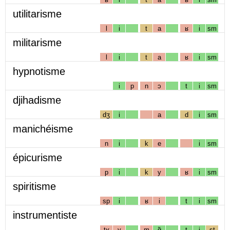
utilitarisme
l
i
t
a
ʁ
i
sm
militarisme
l
i
t
a
ʁ
i
sm
hypnotisme
i
p
n
ɔ
t
i
sm
djihadisme
dʒ
i
a
d
i
sm
manichéisme
n
i
k
e
i
sm
épicurisme
p
i
k
y
ʁ
i
sm
spiritisme
sp
i
ʁ
i
t
i
sm
instrumentiste
tʁ
y
m
ɑ̃
t
i
st