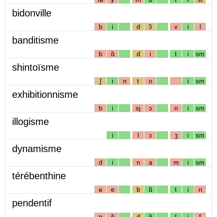
bidonville
b
i
d
ɔ̃
v
i
l
banditisme
b
ɑ̃
d
i
t
i
sm
shintoïsme
ʃ
i
n
t
o
i
sm
exhibitionnisme
b
i
sj
ɔ
n
i
sm
illogisme
i
l
ɔ
ʒ
i
sm
dynamisme
d
i
n
a
m
i
sm
térébenthine
ʁ
e
b
ɑ̃
t
i
n
pendentif
p
ɑ̃
d
ɑ̃
t
i
f