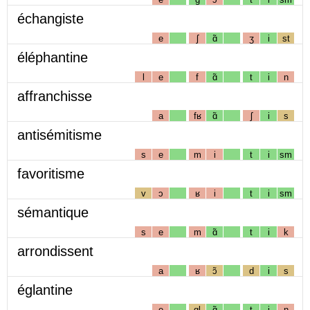
échangiste
e
ʃ
ɑ̃
ʒ
i
st
éléphantine
l
e
f
ɑ̃
t
i
n
affranchisse
a
fʁ
ɑ̃
ʃ
i
s
antisémitisme
s
e
m
i
t
i
sm
favoritisme
v
ɔ
ʁ
i
t
i
sm
sémantique
s
e
m
ɑ̃
t
i
k
arrondissent
a
ʁ
ɔ̃
d
i
s
églantine
e
gl
ɑ̃
t
i
n