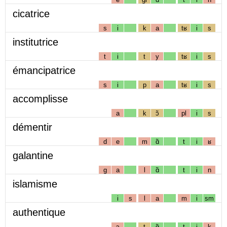
cicatrice
s
i
k
a
tʁ
i
s
institutrice
t
i
t
y
tʁ
i
s
émancipatrice
s
i
p
a
tʁ
i
s
accomplisse
a
k
ɔ̃
pl
i
s
démentir
d
e
m
ɑ̃
t
i
ʁ
galantine
g
a
l
ɑ̃
t
i
n
islamisme
i
s
l
a
m
i
sm
authentique
ɔ
t
ɑ̃
t
i
k