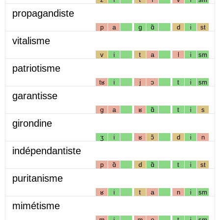
propagandiste
p
a
g
ɑ̃
d
i
st
vitalisme
v
i
t
a
l
i
sm
patriotisme
tʁ
i
j
ɔ
t
i
sm
garantisse
g
a
ʁ
ɑ̃
t
i
s
girondine
ʒ
i
ʁ
ɔ̃
d
i
n
indépendantiste
p
ɑ̃
d
ɑ̃
t
i
st
puritanisme
ʁ
i
t
a
n
i
sm
mimétisme
m
i
m
e
t
i
sm