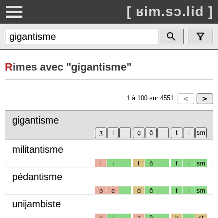
[ ʁim.sɔ.lid ]
R
imes avec "gigantisme"
1
à
100
sur
4551
gigantisme
militantisme
l
i
t
ɑ̃
t
i
sm
pédantisme
p
e
d
ɑ̃
t
i
sm
unijambiste
n
i
ʒ
ɑ̃
b
i
st