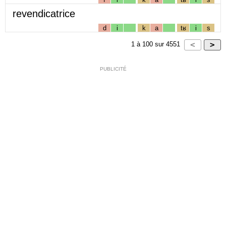
revendicatrice
d
i
k
a
tʁ
i
s
1
à
100
sur
4551
PUBLICITÉ