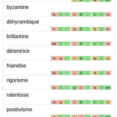
byzantine
b
i
z
ɑ̃
t
i
n
dithyrambique
t
i
ʁ
ɑ̃
b
i
k
brillantine
bʁ
i
j
ɑ̃
t
i
n
détentrice
d
e
t
ɑ̃
tʁ
i
s
friandise
fʁ
i
j
ɑ̃
d
i
z
rigorisme
ʁ
i
g
ɔ
ʁ
i
sm
ralentisse
ʁ
a
l
ɑ̃
t
i
s
positivisme
z
i
t
i
v
i
sm