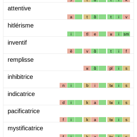
attentive
a
t
ɑ̃
t
i
v
hitlérisme
i
tl
e
ʁ
i
sm
inventif
ẽ
v
ɑ̃
t
i
f
remplisse
ʁ
ɑ̃
pl
i
s
inhibitrice
n
i
b
i
tʁ
i
s
indicatrice
d
i
k
a
tʁ
i
s
pacificatrice
f
i
k
a
tʁ
i
s
mystificatrice
f
i
k
a
tʁ
i
s