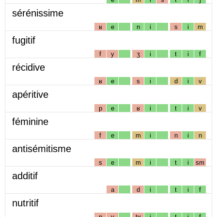
sérénissime
ʁ
e
n
i
s
i
m
fugitif
f
y
ʒ
i
t
i
f
récidive
ʁ
e
s
i
d
i
v
apéritive
p
e
ʁ
i
t
i
v
féminine
f
e
m
i
n
i
n
antisémitisme
s
e
m
i
t
i
sm
additif
a
d
i
t
i
f
nutritif
n
y
tʁ
i
t
i
f