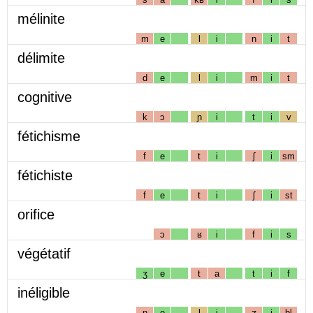
mélinite
m
e
l
i
n
i
t
délimite
d
e
l
i
m
i
t
cognitive
k
ɔ
ɲ
i
t
i
v
fétichisme
f
e
t
i
ʃ
i
sm
fétichiste
f
e
t
i
ʃ
i
st
orifice
ɔ
ʁ
i
f
i
s
végétatif
ʒ
e
t
a
t
i
f
inéligible
n
e
l
i
ʒ
i
bl