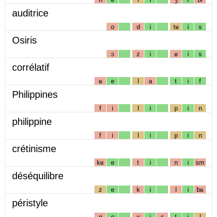
auditrice
o
d
i
tʁ
i
s
Osiris
ɔ
z
i
ʁ
i
s
corrélatif
ʁ
e
l
a
t
i
f
Philippines
f
i
l
i
p
i
n
philippine
f
i
l
i
p
i
n
crétinisme
kʁ
e
t
i
n
i
sm
déséquilibre
z
e
k
i
l
i
bʁ
péristyle
p
e
ʁ
i
s
t
i
l