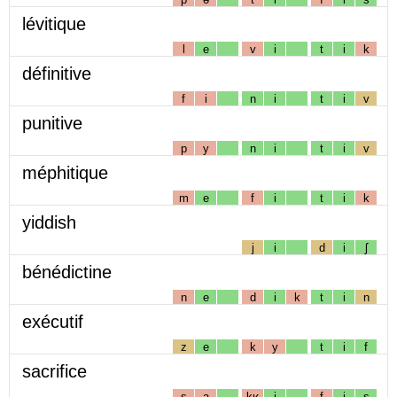
lévitique
l
e
v
i
t
i
k
définitive
f
i
n
i
t
i
v
punitive
p
y
n
i
t
i
v
méphitique
m
e
f
i
t
i
k
yiddish
j
i
d
i
ʃ
bénédictine
n
e
d
i
k
t
i
n
exécutif
z
e
k
y
t
i
f
sacrifice
s
a
kʁ
i
f
i
s