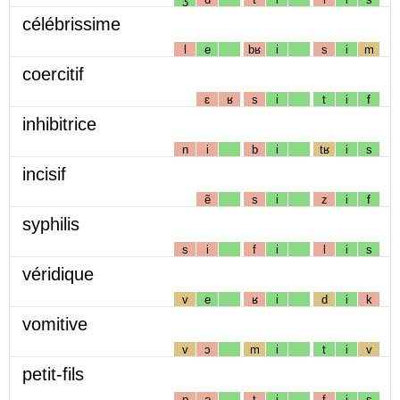
célébrissime
l
e
bʁ
i
s
i
m
coercitif
ɛ
ʁ
s
i
t
i
f
inhibitrice
n
i
b
i
tʁ
i
s
incisif
ẽ
s
i
z
i
f
syphilis
s
i
f
i
l
i
s
véridique
v
e
ʁ
i
d
i
k
vomitive
v
ɔ
m
i
t
i
v
petit-fils
p
ə
t
i
f
i
s