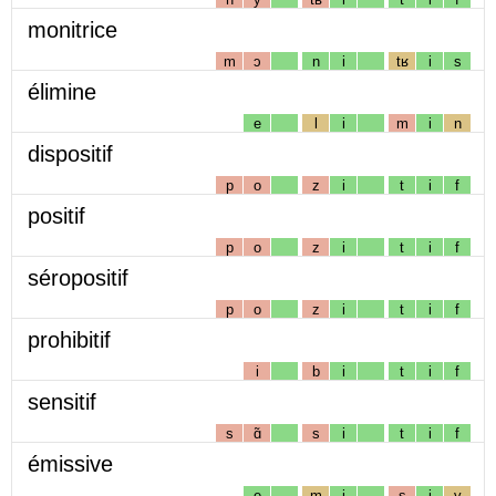
monitrice
m
ɔ
n
i
tʁ
i
s
élimine
e
l
i
m
i
n
dispositif
p
o
z
i
t
i
f
positif
p
o
z
i
t
i
f
séropositif
p
o
z
i
t
i
f
prohibitif
i
b
i
t
i
f
sensitif
s
ɑ̃
s
i
t
i
f
émissive
e
m
i
s
i
v