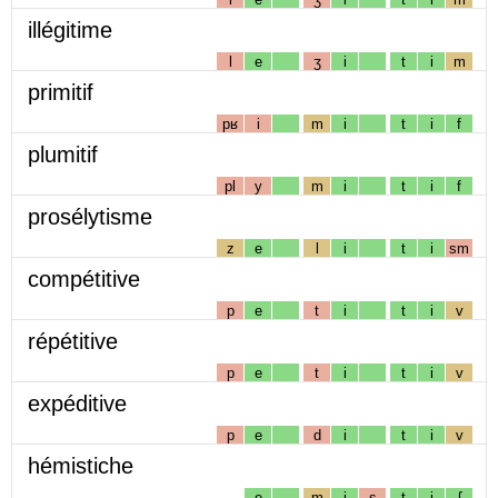
illégitime
l
e
ʒ
i
t
i
m
primitif
pʁ
i
m
i
t
i
f
plumitif
pl
y
m
i
t
i
f
prosélytisme
z
e
l
i
t
i
sm
compétitive
p
e
t
i
t
i
v
répétitive
p
e
t
i
t
i
v
expéditive
p
e
d
i
t
i
v
hémistiche
e
m
i
s
t
i
ʃ