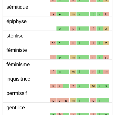
sémitique
s
e
m
i
t
i
k
épiphyse
e
p
i
f
i
z
stérilise
st
e
ʁ
i
l
i
z
féministe
f
e
m
i
n
i
st
féminisme
f
e
m
i
n
i
sm
inquisitrice
k
i
z
i
tʁ
i
s
permissif
p
ɛ
ʁ
m
i
s
i
f
gentilice
ʒ
ɑ̃
t
i
l
i
s