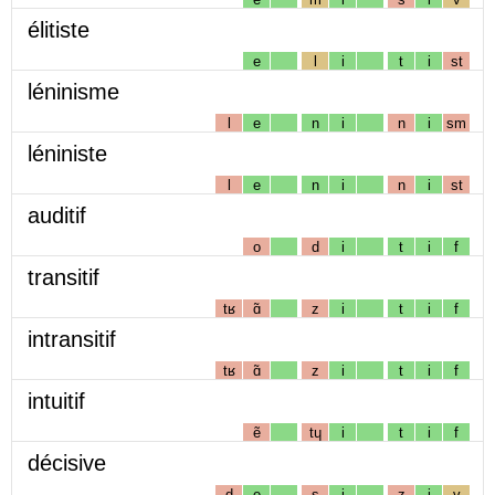
élitiste
e
l
i
t
i
st
léninisme
l
e
n
i
n
i
sm
léniniste
l
e
n
i
n
i
st
auditif
o
d
i
t
i
f
transitif
tʁ
ɑ̃
z
i
t
i
f
intransitif
tʁ
ɑ̃
z
i
t
i
f
intuitif
ẽ
tɥ
i
t
i
f
décisive
d
e
s
i
z
i
v