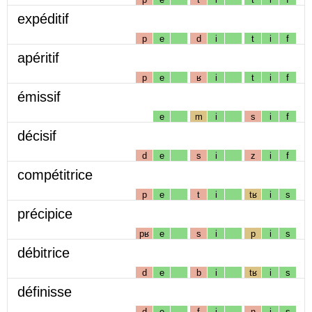
expéditif
p
e
d
i
t
i
f
apéritif
p
e
ʁ
i
t
i
f
émissif
e
m
i
s
i
f
décisif
d
e
s
i
z
i
f
compétitrice
p
e
t
i
tʁ
i
s
précipice
pʁ
e
s
i
p
i
s
débitrice
d
e
b
i
tʁ
i
s
définisse
d
e
f
i
n
i
s