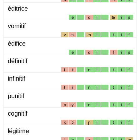
éditrice
e
d
i
tʁ
i
s
vomitif
v
ɔ
m
i
t
i
f
édifice
e
d
i
f
i
s
définitif
f
i
n
i
t
i
f
infinitif
f
i
n
i
t
i
f
punitif
p
y
n
i
t
i
f
cognitif
k
ɔ
ɲ
i
t
i
f
légitime
l
e
ʒ
i
t
i
m