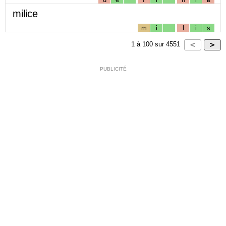
milice
m
i
l
i
s
1
à
100
sur
4551
PUBLICITÉ