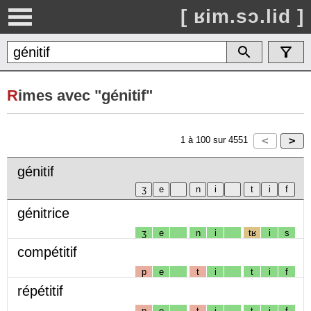
[ ʁim.sɔ.lid ]
R
imes avec "génitif"
1
à
100
sur
4551
génitif
génitrice
ʒ
e
n
i
tʁ
i
s
compétitif
p
e
t
i
t
i
f
répétitif
p
e
t
i
t
i
f