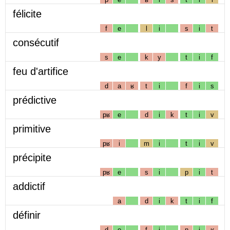
félicite
f
e
l
i
s
i
t
consécutif
s
e
k
y
t
i
f
feu d'artifice
d
a
ʁ
t
i
f
i
s
prédictive
pʁ
e
d
i
k
t
i
v
primitive
pʁ
i
m
i
t
i
v
précipite
pʁ
e
s
i
p
i
t
addictif
a
d
i
k
t
i
f
définir
d
e
f
i
n
i
ʁ