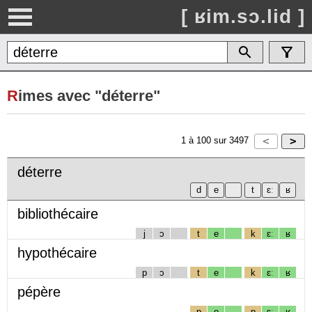
[ ʁim.sɔ.lid ]
R
imes avec "déterre"
1
à
100
sur
3497
déterre
bibliothécaire
j
ɔ
t
e
k
ɛː
ʁ
hypothécaire
p
ɔ
t
e
k
ɛː
ʁ
pépère
p
e
p
ɛː
ʁ