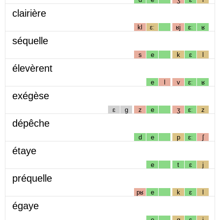
clairière
kl
ɛː
ʁj
ɛː
ʁ
séquelle
s
e
k
ɛ
l
élevèrent
e
l
v
ɛː
ʁ
exégèse
ɛ
g
z
e
ʒ
ɛː
z
dépêche
d
e
p
ɛː
ʃ
étaye
e
t
ɛ
j
préquelle
pʁ
e
k
ɛ
l
égaye
e
g
ɛ
j