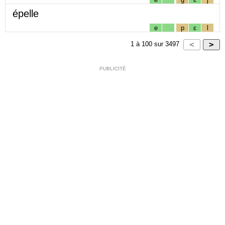
épelle
e
p
ɛ
l
1
à
100
sur
3497
PUBLICITÉ