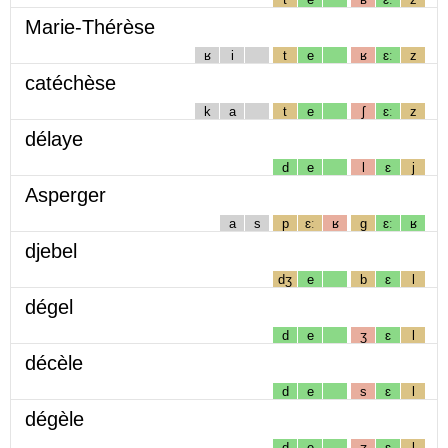
Marie-Thérèse
ʁ
i
t
e
ʁ
ɛː
z
catéchèse
k
a
t
e
ʃ
ɛː
z
délaye
d
e
l
ɛ
j
Asperger
a
s
p
ɛː
ʁ
g
ɛː
ʁ
djebel
dʒ
e
b
ɛ
l
dégel
d
e
ʒ
ɛ
l
décèle
d
e
s
ɛ
l
dégèle
d
e
ʒ
ɛ
l