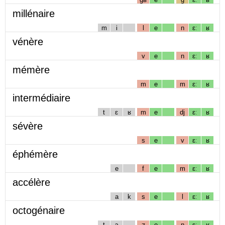
millénaire
m
i
l
e
n
ɛː
ʁ
vénère
v
e
n
ɛː
ʁ
mémère
m
e
m
ɛː
ʁ
intermédiaire
t
ɛ
ʁ
m
e
dj
ɛː
ʁ
sévère
s
e
v
ɛː
ʁ
éphémère
e
f
e
m
ɛː
ʁ
accélère
a
k
s
e
l
ɛː
ʁ
octogénaire
t
ɔ
ʒ
e
n
ɛː
ʁ