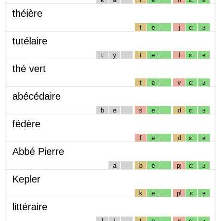
théière
t
e
j
ɛː
ʁ
tutélaire
t
y
t
e
l
ɛː
ʁ
thé vert
t
e
v
ɛː
ʁ
abécédaire
b
e
s
e
d
ɛː
ʁ
fédère
f
e
d
ɛː
ʁ
Abbé Pierre
a
b
e
pj
ɛː
ʁ
Kepler
k
e
pl
ɛ
ʁ
littéraire
l
i
t
e
ʁ
ɛː
ʁ