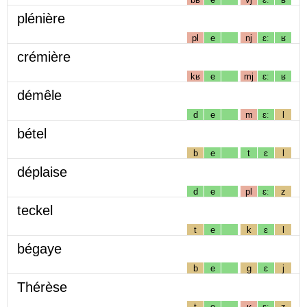
plénière
pl
e
nj
ɛː
ʁ
crémière
kʁ
e
mj
ɛː
ʁ
démêle
d
e
m
ɛː
l
bétel
b
e
t
ɛ
l
déplaise
d
e
pl
ɛː
z
teckel
t
e
k
ɛ
l
bégaye
b
e
g
ɛ
j
Thérèse
t
e
ʁ
ɛː
z