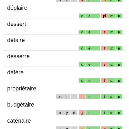
déplaire
d
e
pl
ɛː
ʁ
dessert
d
e
s
ɛː
ʁ
défaire
d
e
f
ɛː
ʁ
desserre
d
e
s
ɛː
ʁ
défère
d
e
f
ɛː
ʁ
propriétaire
pʁ
i
j
e
t
ɛː
ʁ
budgétaire
b
y
d
ʒ
e
t
ɛː
ʁ
caténaire
k
a
t
e
n
ɛː
ʁ