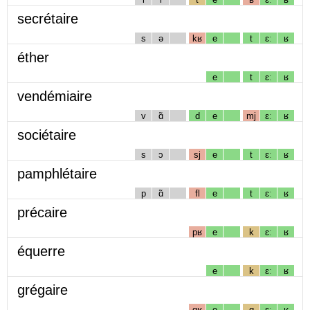
secrétaire
s
ə
kʁ
e
t
ɛː
ʁ
éther
e
t
ɛː
ʁ
vendémiaire
v
ɑ̃
d
e
mj
ɛː
ʁ
sociétaire
s
ɔ
sj
e
t
ɛː
ʁ
pamphlétaire
p
ɑ̃
fl
e
t
ɛː
ʁ
précaire
pʁ
e
k
ɛː
ʁ
équerre
e
k
ɛː
ʁ
grégaire
gʁ
e
g
ɛː
ʁ