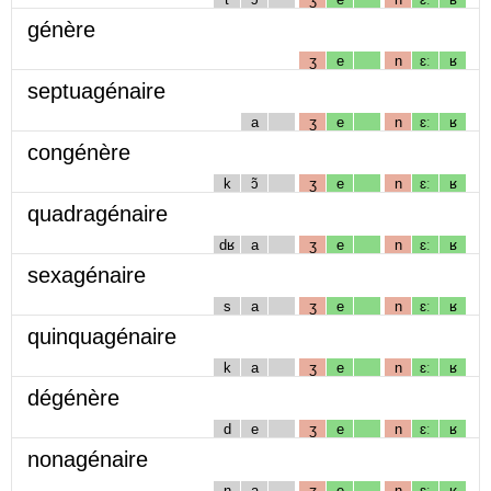
génère
ʒ
e
n
ɛː
ʁ
septuagénaire
a
ʒ
e
n
ɛː
ʁ
congénère
k
ɔ̃
ʒ
e
n
ɛː
ʁ
quadragénaire
dʁ
a
ʒ
e
n
ɛː
ʁ
sexagénaire
s
a
ʒ
e
n
ɛː
ʁ
quinquagénaire
k
a
ʒ
e
n
ɛː
ʁ
dégénère
d
e
ʒ
e
n
ɛː
ʁ
nonagénaire
n
a
ʒ
e
n
ɛː
ʁ