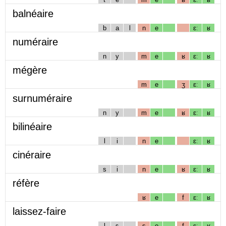
balnéaire
b
a
l
n
e
ɛː
ʁ
numéraire
n
y
m
e
ʁ
ɛː
ʁ
mégère
m
e
ʒ
ɛː
ʁ
surnuméraire
n
y
m
e
ʁ
ɛː
ʁ
bilinéaire
l
i
n
e
ɛː
ʁ
cinéraire
s
i
n
e
ʁ
ɛː
ʁ
réfère
ʁ
e
f
ɛː
ʁ
laissez-faire
l
ɛ
s
e
f
ɛː
ʁ