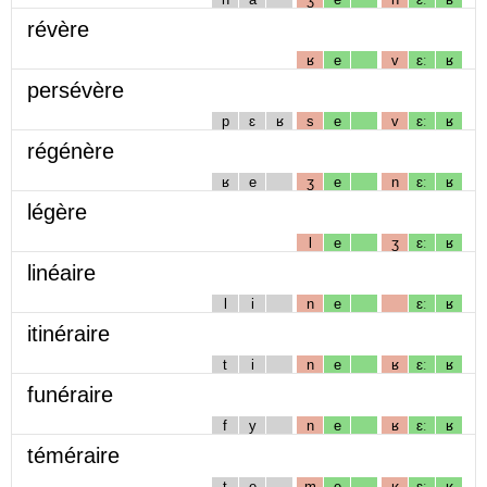
révère
ʁ
e
v
ɛː
ʁ
persévère
p
ɛ
ʁ
s
e
v
ɛː
ʁ
régénère
ʁ
e
ʒ
e
n
ɛː
ʁ
légère
l
e
ʒ
ɛː
ʁ
linéaire
l
i
n
e
ɛː
ʁ
itinéraire
t
i
n
e
ʁ
ɛː
ʁ
funéraire
f
y
n
e
ʁ
ɛː
ʁ
téméraire
t
e
m
e
ʁ
ɛː
ʁ