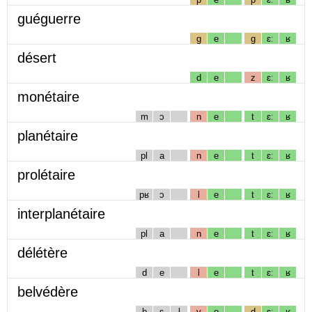
guéguerre
g
e
g
ɛː
ʁ
désert
d
e
z
ɛː
ʁ
monétaire
m
ɔ
n
e
t
ɛː
ʁ
planétaire
pl
a
n
e
t
ɛː
ʁ
prolétaire
pʁ
ɔ
l
e
t
ɛː
ʁ
interplanétaire
pl
a
n
e
t
ɛː
ʁ
délétère
d
e
l
e
t
ɛː
ʁ
belvédère
b
ɛ
l
v
e
d
ɛː
ʁ