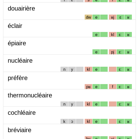
douairière
dw
e
ʁj
ɛ
ʁ
éclair
e
kl
ɛː
ʁ
épiaire
e
pj
ɛː
ʁ
nucléaire
n
y
kl
e
ɛː
ʁ
préfère
pʁ
e
f
ɛː
ʁ
thermonucléaire
n
y
kl
e
ɛː
ʁ
cochléaire
k
ɔ
kl
e
ɛː
ʁ
bréviaire
bʁ
e
vj
ɛː
ʁ