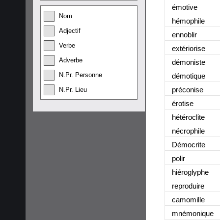
émotive
Nom
hémophile
Adjectif
ennoblir
Verbe
extériorise
Adverbe
démoniste
N.Pr. Personne
démotique
préconise
N.Pr. Lieu
érotise
hétéroclite
nécrophile
Démocrite
polir
hiéroglyphe
reproduire
camomille
mnémonique