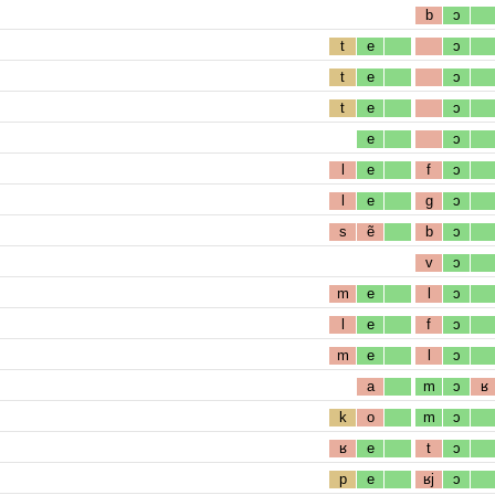
b
ɔ
t
e
ɔ
t
e
ɔ
t
e
ɔ
e
ɔ
l
e
f
ɔ
l
e
g
ɔ
s
ẽ
b
ɔ
v
ɔ
m
e
l
ɔ
l
e
f
ɔ
m
e
l
ɔ
a
m
ɔ
ʁ
k
o
m
ɔ
ʁ
e
t
ɔ
p
e
ʁj
ɔ