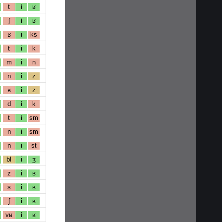
t
i
ʁ
ʃ
i
ʁ
ʁ
i
ks
t
i
k
m
i
n
n
i
z
ʁ
i
z
d
i
k
t
i
sm
n
i
sm
n
i
st
bl
i
ʒ
z
i
ʁ
s
i
ʁ
ʃ
i
ʁ
vʁ
i
ʁ