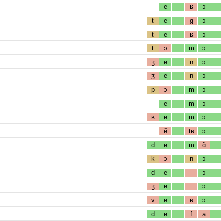
e
ʁ
ɔ
t
e
g
ɔ
t
e
ʁ
ɔ
t
ɔ
m
ɔ
ʒ
e
n
ɔ
ʒ
e
n
ɔ
p
ɔ
m
ɔ
e
m
ɔ
ʁ
e
m
ɔ
ẽ
tʁ
ɔ
d
e
m
ɑ̃
k
ɔ
n
ɔ
d
e
ɔ
ʒ
e
ɔ
v
e
ʁ
ɔ
d
e
f
a