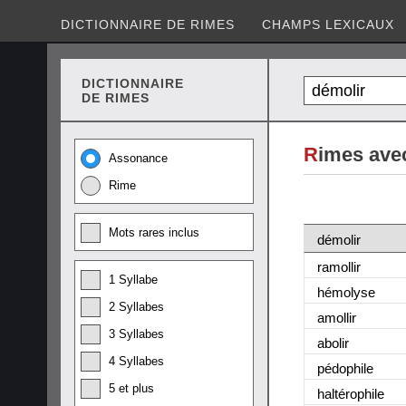
DICTIONNAIRE DE RIMES
CHAMPS LEXICAUX
DICTIONNAIRE
DE RIMES
R
imes ave
Assonance
Rime
Mots rares inclus
démolir
ramollir
1 Syllabe
hémolyse
2 Syllabes
amollir
3 Syllabes
abolir
4 Syllabes
pédophile
5 et plus
haltérophile