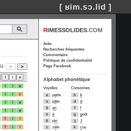
[ ʁim.sɔ.lid ]
R
IMESSOLIDES
.COM
Aide
Recherches fréquentes
Commentaire
Politique de confidentialité
Page Facebook
51
A
lphabet phonétique
l
i
ʁ
Voyelles
Consonnes
l
i
z
a
p
a
tte
b
b
ɑ
p
â
te
d
d
l
i
ʁ
ɑ̃
an
f
f
l
i
ʁ
e
é
g
g
oût
f
i
l
ẽ
p
in
ʒ
J
f
i
l
ɛ
z
è
le
k
c
ou