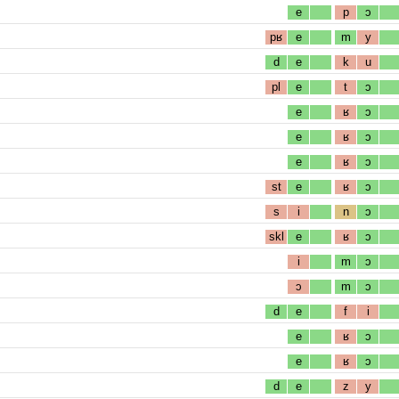
e
p
ɔ
pʁ
e
m
y
d
e
k
u
pl
e
t
ɔ
e
ʁ
ɔ
e
ʁ
ɔ
e
ʁ
ɔ
st
e
ʁ
ɔ
s
i
n
ɔ
skl
e
ʁ
ɔ
i
m
ɔ
ɔ
m
ɔ
d
e
f
i
e
ʁ
ɔ
e
ʁ
ɔ
d
e
z
y