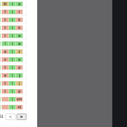
bl
i
ʁ
f
i
t
t
i
k
t
i
k
t
i
ʁ
l
i
ʁ
ʁ
i
z
v
i
ʁ
t
i
p
ʁ
i
ʒ
t
i
j
t
i
p
i
sm
i
st
51