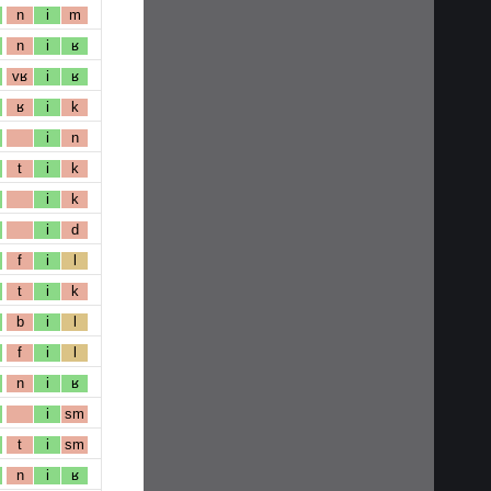
n
i
m
n
i
ʁ
vʁ
i
ʁ
ʁ
i
k
i
n
t
i
k
i
k
i
d
f
i
l
t
i
k
b
i
l
f
i
l
n
i
ʁ
i
sm
t
i
sm
n
i
ʁ