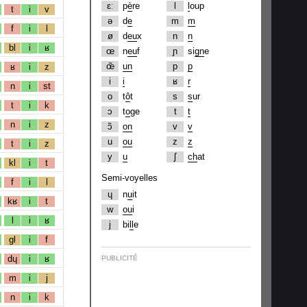
ɛː
p
è
re
l
l
oup
t
i
v
ə
d
e
m
m
f
i
l
ø
d
eu
x
n
n
bl
i
ʁ
œ
n
eu
f
ɲ
si
gn
e
œ̃
un
p
p
ʁ
i
z
i
i
ʁ
r
n
i
st
o
t
ô
t
s
s
ur
t
i
k
ɔ
t
o
ge
t
t
n
i
z
ɔ̃
on
v
v
u
ou
z
z
t
i
z
y
u
ʃ
ch
at
kl
i
t
Semi-voyelles
f
i
l
ɥ
n
u
it
kʁ
i
t
w
ou
i
l
i
ʁ
j
bi
ll
e
gl
i
f
dɥ
i
ʁ
PUBLICITÉ
m
i
j
n
i
k