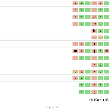
ʁ
e
t
a
n
e
ɔ
n
e
vʁ
ɔ
n
e
kʁ
ɔ
bl
ɔ
p
ɑ
v
a
l
ɔ
tʁ
i
j
ɔ
m
ʁ
e
ɔ
k
ɔ
p
a
k
ɔ
ʁ
e
ɔ
e
g
ɔ
e
g
ɔ
1
à
100
sur
45
PUBLICITÉ