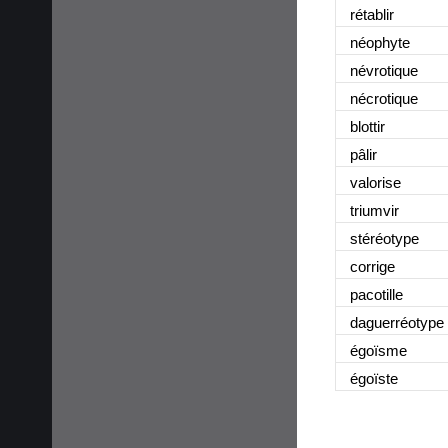
rétablir
néophyte
névrotique
nécrotique
blottir
pâlir
valorise
triumvir
stéréotype
corrige
pacotille
daguerréotype
égoïsme
égoïste