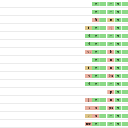
e
m
ɔ
e
m
ɔ
ɑ̃
n
ɔ
t
e
ʁj
ɔ
d
e
m
ɔ
d
e
m
ɔ
pʁ
e
k
ɔ
e
ʁ
ɔ
t
e
ʁ
ɔ
n
e
kʁ
ɔ
d
e
m
ɔ
p
ɔ
j
e
ʁ
ɔ
ʁ
ə
pʁ
ɔ
k
a
m
ɔ
mn
e
m
ɔ