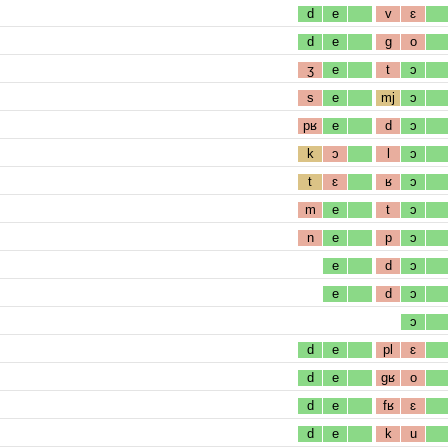
d
e
v
ɛ
d
e
g
o
ʒ
e
t
ɔ
s
e
mj
ɔ
pʁ
e
d
ɔ
k
ɔ
l
ɔ
t
ɛ
ʁ
ɔ
m
e
t
ɔ
n
e
p
ɔ
e
d
ɔ
e
d
ɔ
ɔ
d
e
pl
ɛ
d
e
gʁ
o
d
e
fʁ
ɛ
d
e
k
u