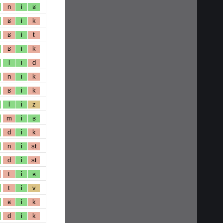
n
i
ʁ
ʁ
i
k
ʁ
i
t
ʁ
i
k
l
i
d
n
i
k
ʁ
i
k
l
i
z
m
i
ʁ
d
i
k
n
i
st
d
i
st
t
i
ʁ
t
i
v
ʁ
i
k
d
i
k