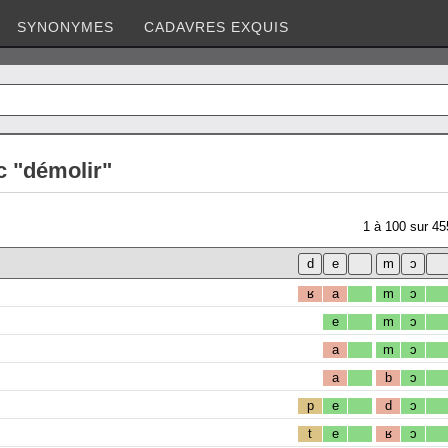
SYNONYMES
CADAVRES EXQUIS
c "démolir"
1
à
100
sur
45
ʁ
a
m
ɔ
e
m
ɔ
a
m
ɔ
a
b
ɔ
p
e
d
ɔ
t
e
ʁ
ɔ