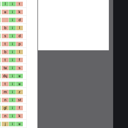
l
i
t
ʁ
i
k
i
d
b
i
l
s
i
d
t
i
p
b
i
l
t
i
f
tʁ
i
s
dɥ
i
ʁ
t
i
ʁ
m
i
z
n
i
st
gl
i
f
n
i
k
j
i
ʁ