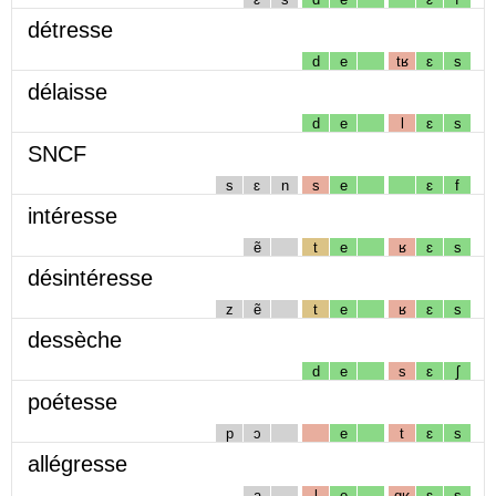
détresse
d
e
tʁ
ɛ
s
délaisse
d
e
l
ɛ
s
SNCF
s
ɛ
n
s
e
ɛ
f
intéresse
ẽ
t
e
ʁ
ɛ
s
désintéresse
z
ẽ
t
e
ʁ
ɛ
s
dessèche
d
e
s
ɛ
ʃ
poétesse
p
ɔ
e
t
ɛ
s
allégresse
a
l
e
gʁ
ɛ
s