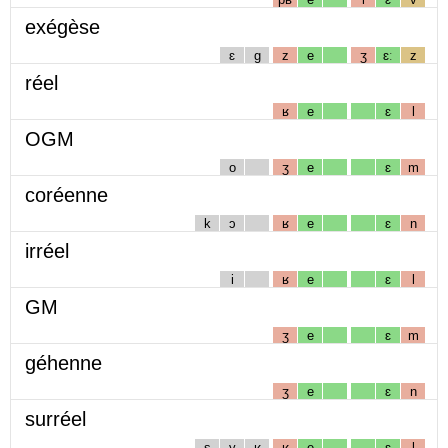
exégèse
ɛ
g
z
e
ʒ
ɛː
z
réel
ʁ
e
ɛ
l
OGM
o
ʒ
e
ɛ
m
coréenne
k
ɔ
ʁ
e
ɛ
n
irréel
i
ʁ
e
ɛ
l
GM
ʒ
e
ɛ
m
géhenne
ʒ
e
ɛ
n
surréel
s
y
ʁ
ʁ
e
ɛ
l