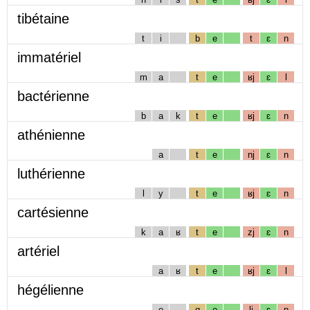
tibétaine
t
i
b
e
t
ɛ
n
immatériel
m
a
t
e
ʁj
ɛ
l
bactérienne
b
a
k
t
e
ʁj
ɛ
n
athénienne
a
t
e
nj
ɛ
n
luthérienne
l
y
t
e
ʁj
ɛ
n
cartésienne
k
a
ʁ
t
e
zj
ɛ
n
artériel
a
ʁ
t
e
ʁj
ɛ
l
hégélienne
e
g
e
lj
ɛ
n