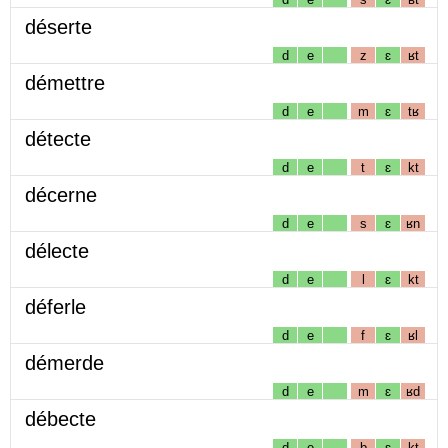
déserte
d
e
z
ɛ
ʁt
démettre
d
e
m
ɛ
tʁ
détecte
d
e
t
ɛ
kt
décerne
d
e
s
ɛ
ʁn
délecte
d
e
l
ɛ
kt
déferle
d
e
f
ɛ
ʁl
démerde
d
e
m
ɛ
ʁd
débecte
d
e
b
ɛ
kt