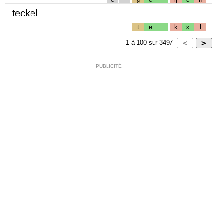
teckel
t
e
k
ɛ
l
1
à
100
sur
3497
PUBLICITÉ