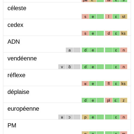
céleste
s
e
l
ɛ
st
cedex
s
e
d
ɛ
ks
ADN
a
d
e
ɛ
n
vendéenne
v
ɑ̃
d
e
ɛ
n
réflexe
ʁ
e
fl
ɛ
ks
déplaise
d
e
pl
ɛː
z
européenne
ʁ
ɔ
p
e
ɛ
n
PM
p
e
ɛ
m