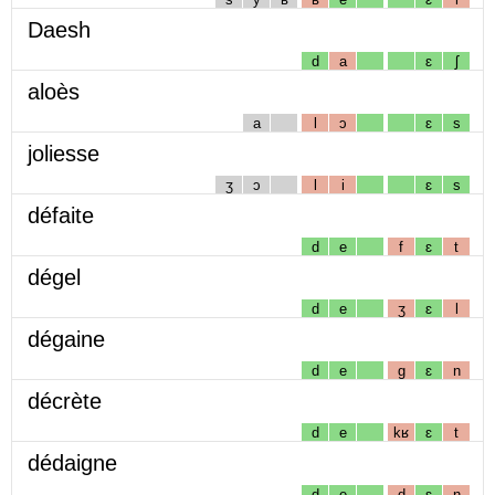
Daesh
d
a
ɛ
ʃ
aloès
a
l
ɔ
ɛ
s
joliesse
ʒ
ɔ
l
i
ɛ
s
défaite
d
e
f
ɛ
t
dégel
d
e
ʒ
ɛ
l
dégaine
d
e
g
ɛ
n
décrète
d
e
kʁ
ɛ
t
dédaigne
d
e
d
ɛ
ɲ