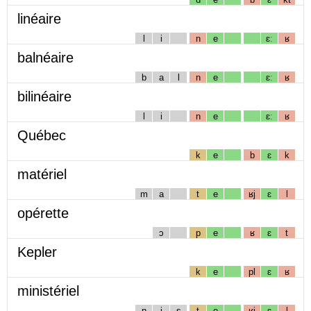
linéaire
l
i
n
e
ɛː
ʁ
balnéaire
b
a
l
n
e
ɛː
ʁ
bilinéaire
l
i
n
e
ɛː
ʁ
Québec
k
e
b
ɛ
k
matériel
m
a
t
e
ʁj
ɛ
l
opérette
ɔ
p
e
ʁ
ɛ
t
Kepler
k
e
pl
ɛ
ʁ
ministériel
n
i
s
t
e
ʁj
ɛ
l