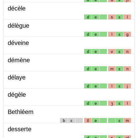
décèle
d
e
s
ɛ
l
délègue
d
e
l
ɛ
g
déveine
d
e
v
ɛ
n
démène
d
e
m
ɛ
n
délaye
d
e
l
ɛ
j
dégèle
d
e
ʒ
ɛ
l
Bethléem
b
ɛ
tl
e
ɛ
m
desserte
d
e
s
ɛ
ʁt