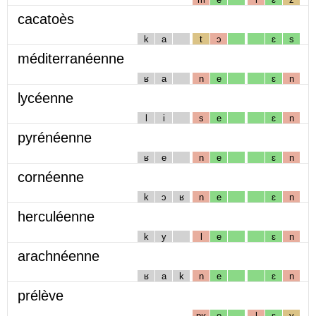
cacatoès
k
a
t
ɔ
ɛ
s
méditerranéenne
ʁ
a
n
e
ɛ
n
lycéenne
l
i
s
e
ɛ
n
pyrénéenne
ʁ
e
n
e
ɛ
n
cornéenne
k
ɔ
ʁ
n
e
ɛ
n
herculéenne
k
y
l
e
ɛ
n
arachnéenne
ʁ
a
k
n
e
ɛ
n
prélève
pʁ
e
l
ɛ
v