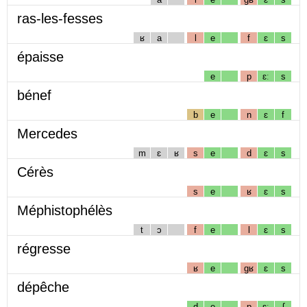
ras-les-fesses
ʁ
a
l
e
f
ɛ
s
épaisse
e
p
ɛː
s
bénef
b
e
n
ɛ
f
Mercedes
m
ɛ
ʁ
s
e
d
ɛ
s
Cérès
s
e
ʁ
ɛ
s
Méphistophélès
t
ɔ
f
e
l
ɛ
s
régresse
ʁ
e
gʁ
ɛ
s
dépêche
d
e
p
ɛː
ʃ