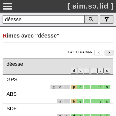
[ ʁim.sɔ.lid ]
R
imes avec "déesse"
1
à
100
sur
3497
déesse
GPS
ʒ
e
p
e
ɛ
s
ABS
a
b
e
ɛ
s
SDF
ɛ
s
d
e
ɛ
f