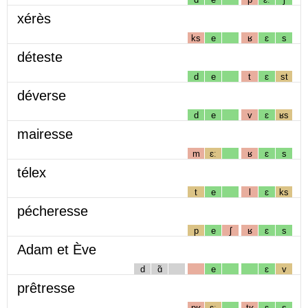
xérès
ks
e
ʁ
ɛ
s
déteste
d
e
t
ɛ
st
déverse
d
e
v
ɛ
ʁs
mairesse
m
ɛː
ʁ
ɛ
s
télex
t
e
l
ɛ
ks
pécheresse
p
e
ʃ
ʁ
ɛ
s
Adam et Ève
d
ɑ̃
e
ɛ
v
prêtresse
pʁ
ɛː
tʁ
ɛ
s