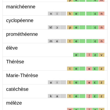
manichéenne
n
i
k
e
ɛ
n
cyclopéenne
kl
ɔ
p
e
ɛ
n
prométhéenne
m
e
t
e
ɛ
n
élève
e
l
ɛ
v
Thérèse
t
e
ʁ
ɛː
z
Marie-Thérèse
ʁ
i
t
e
ʁ
ɛː
z
catéchèse
k
a
t
e
ʃ
ɛː
z
mélèze
m
e
l
ɛ
z