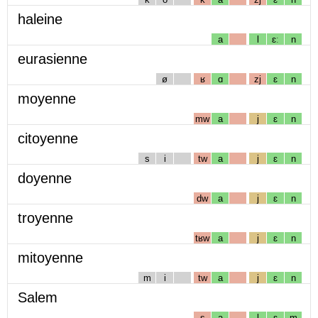
haleine
a
l
ɛː
n
eurasienne
ø
ʁ
ɑ
zj
ɛ
n
moyenne
mw
a
j
ɛ
n
citoyenne
s
i
tw
a
j
ɛ
n
doyenne
dw
a
j
ɛ
n
troyenne
tʁw
a
j
ɛ
n
mitoyenne
m
i
tw
a
j
ɛ
n
Salem
s
a
l
ɛ
m