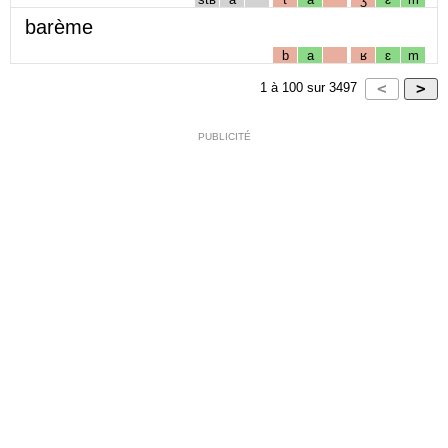
barème
b
a
ʁ
ɛ
m
1
à
100
sur
3497
PUBLICITÉ