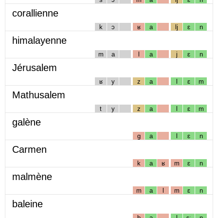
corallienne
k
ɔ
ʁ
a
lj
ɛ
n
himalayenne
m
a
l
a
j
ɛ
n
Jérusalem
ʁ
y
z
a
l
ɛ
m
Mathusalem
t
y
z
a
l
ɛ
m
galène
g
a
l
ɛ
n
Carmen
k
a
ʁ
m
ɛ
n
malmène
m
a
l
m
ɛ
n
baleine
b
a
l
ɛː
n