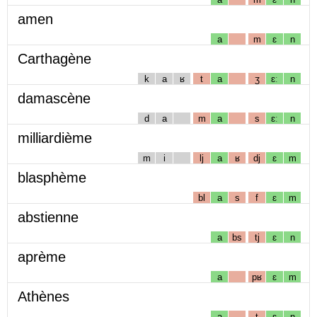
amen
a
m
ɛ
n
Carthagène
k
a
ʁ
t
a
ʒ
ɛː
n
damascène
d
a
m
a
s
ɛː
n
milliardième
m
i
lj
a
ʁ
dj
ɛ
m
blasphème
bl
a
s
f
ɛ
m
abstienne
a
bs
tj
ɛ
n
aprème
a
pʁ
ɛ
m
Athènes
a
t
ɛ
n