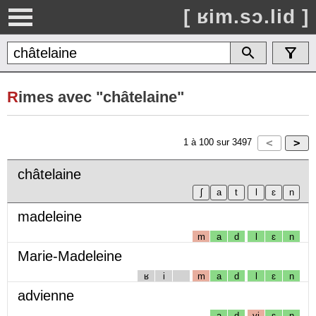
[ ʁim.sɔ.lid ]
R
imes avec "châtelaine"
1
à
100
sur
3497
châtelaine
madeleine
m
a
d
l
ɛ
n
Marie-Madeleine
ʁ
i
m
a
d
l
ɛ
n
advienne
a
d
vj
ɛ
n