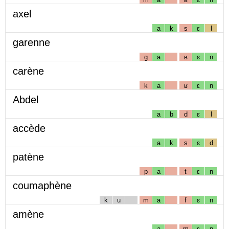
axel
a
k
s
ɛ
l
garenne
g
a
ʁ
ɛ
n
carène
k
a
ʁ
ɛ
n
Abdel
a
b
d
ɛ
l
accède
a
k
s
ɛ
d
patène
p
a
t
ɛ
n
coumaphène
k
u
m
a
f
ɛ
n
amène
a
m
ɛ
n