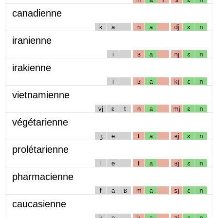
canadienne
k
a
n
a
dj
ɛ
n
iranienne
i
ʁ
a
nj
ɛ
n
irakienne
i
ʁ
a
kj
ɛ
n
vietnamienne
vj
ɛ
t
n
a
mj
ɛ
n
végétarienne
ʒ
e
t
a
ʁj
ɛ
n
prolétarienne
l
e
t
a
ʁj
ɛ
n
pharmacienne
f
a
ʁ
m
a
sj
ɛ
n
caucasienne
k
o
k
a
zj
ɛ
n