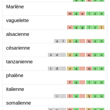
Marlène
m
a
ʁ
l
ɛ
n
vaguelette
v
a
g
l
ɛ
t
alsacienne
a
l
z
a
sj
ɛ
n
césarienne
s
e
z
a
ʁj
ɛ
n
tanzanienne
t
ɑ̃
z
a
nj
ɛ
n
phalène
f
a
l
ɛ
n
italienne
i
t
a
lj
ɛ
n
somalienne
s
ɔ
m
a
lj
ɛ
n