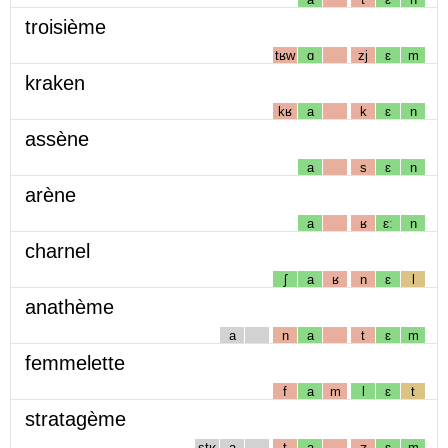
troisième
tʁw
ɑ
zj
ɛ
m
kraken
kʁ
a
k
ɛ
n
assène
a
s
ɛ
n
arène
a
ʁ
ɛː
n
charnel
ʃ
a
ʁ
n
ɛ
l
anathème
a
n
a
t
ɛ
m
femmelette
f
a
m
l
ɛ
t
stratagème
stʁ
a
t
a
ʒ
ɛ
m