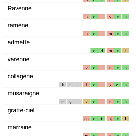
Ravenne
ʁ
a
v
ɛ
n
ramène
ʁ
a
m
ɛ
n
admette
a
d
m
ɛ
t
varenne
v
a
ʁ
ɛ
n
collagène
k
ɔ
l
a
ʒ
ɛː
n
musaraigne
m
y
z
a
ʁ
ɛ
ɲ
gratte-ciel
gʁ
a
t
sj
ɛ
l
marraine
m
a
ʁ
ɛ
n