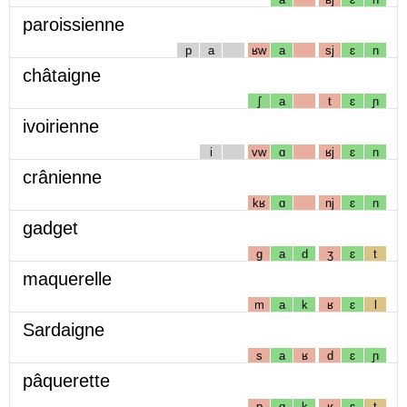
paroissienne
p
a
ʁw
a
sj
ɛ
n
châtaigne
ʃ
a
t
ɛ
ɲ
ivoirienne
i
vw
ɑ
ʁj
ɛ
n
crânienne
kʁ
ɑ
nj
ɛ
n
gadget
g
a
d
ʒ
ɛ
t
maquerelle
m
a
k
ʁ
ɛ
l
Sardaigne
s
a
ʁ
d
ɛ
ɲ
pâquerette
p
ɑ
k
ʁ
ɛ
t