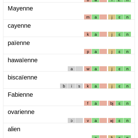
Mayenne
m
a
j
ɛ
n
cayenne
k
a
j
ɛ
n
païenne
p
a
j
ɛ
n
hawaïenne
a
w
a
j
ɛ
n
biscaïenne
b
i
s
k
a
j
ɛ
n
Fabienne
f
a
bj
ɛ
n
ovarienne
ɔ
v
a
ʁj
ɛ
n
alien
a
lj
ɛ
n