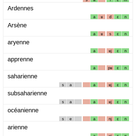
Ardennes
a
ʁ
d
ɛ
n
Arsène
a
ʁ
s
ɛ
n
aryenne
a
ʁj
ɛ
n
apprenne
a
pʁ
ɛ
n
saharienne
s
a
a
ʁj
ɛ
n
subsaharienne
s
a
a
ʁj
ɛ
n
océanienne
s
e
a
nj
ɛ
n
arienne
a
ʁj
ɛ
n