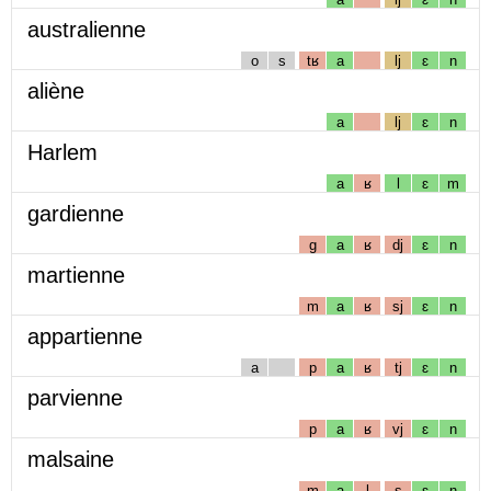
australienne
o
s
tʁ
a
lj
ɛ
n
aliène
a
lj
ɛ
n
Harlem
a
ʁ
l
ɛ
m
gardienne
g
a
ʁ
dj
ɛ
n
martienne
m
a
ʁ
sj
ɛ
n
appartienne
a
p
a
ʁ
tj
ɛ
n
parvienne
p
a
ʁ
vj
ɛ
n
malsaine
m
a
l
s
ɛ
n