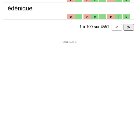
édénique
e
d
e
n
i
k
1
à
100
sur
4551
PUBLICITÉ