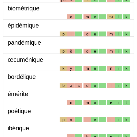
biométrique
o
m
e
tʁ
i
k
épidémique
p
i
d
e
m
i
k
pandémique
p
ɑ̃
d
e
m
i
k
œcuménique
k
y
m
e
n
i
k
bordélique
b
ɔ
ʁ
d
e
l
i
k
émérite
e
m
e
ʁ
i
t
poétique
p
ɔ
e
t
i
k
ibérique
i
b
e
ʁ
i
k