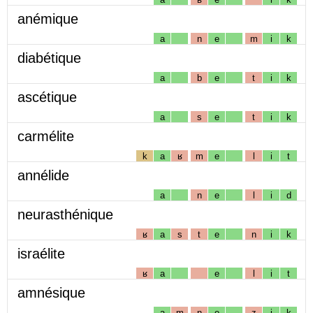
anémique
a
n
e
m
i
k
diabétique
a
b
e
t
i
k
ascétique
a
s
e
t
i
k
carmélite
k
a
ʁ
m
e
l
i
t
annélide
a
n
e
l
i
d
neurasthénique
ʁ
a
s
t
e
n
i
k
israélite
ʁ
a
e
l
i
t
amnésique
a
m
n
e
z
i
k