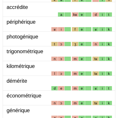
accrédite
a
kʁ
e
d
i
t
périphérique
ʁ
i
f
e
ʁ
i
k
photogénique
t
ɔ
ʒ
e
n
i
k
trigonométrique
n
ɔ
m
e
tʁ
i
k
kilométrique
l
ɔ
m
e
tʁ
i
k
démérite
d
e
m
e
ʁ
i
t
économétrique
n
ɔ
m
e
tʁ
i
k
générique
ʒ
e
n
e
ʁ
i
k