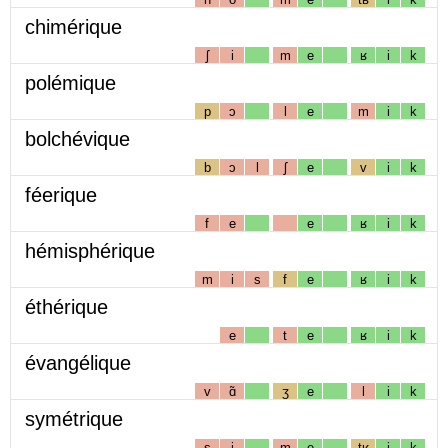
chimérique
ʃ
i
m
e
ʁ
i
k
polémique
p
ɔ
l
e
m
i
k
bolchévique
b
ɔ
l
ʃ
e
v
i
k
féerique
f
e
e
ʁ
i
k
hémisphérique
m
i
s
f
e
ʁ
i
k
éthérique
e
t
e
ʁ
i
k
évangélique
v
ɑ̃
ʒ
e
l
i
k
symétrique
s
i
m
e
tʁ
i
k