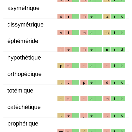
asymétrique
s
i
m
e
tʁ
i
k
dissymétrique
s
i
m
e
tʁ
i
k
éphéméride
f
e
m
e
ʁ
i
d
hypothétique
p
ɔ
t
e
t
i
k
orthopédique
t
ɔ
p
e
d
i
k
totémique
t
ɔ
t
e
m
i
k
catéchétique
t
e
ʃ
e
t
i
k
prophétique
pʁ
ɔ
f
e
t
i
k