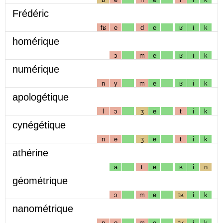
Frédéric
fʁ
e
d
e
ʁ
i
k
homérique
ɔ
m
e
ʁ
i
k
numérique
n
y
m
e
ʁ
i
k
apologétique
l
ɔ
ʒ
e
t
i
k
cynégétique
n
e
ʒ
e
t
i
k
athérine
a
t
e
ʁ
i
n
géométrique
ɔ
m
e
tʁ
i
k
nanométrique
n
o
m
e
tʁ
i
k