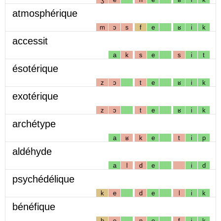
atmosphérique
m
ɔ
s
f
e
ʁ
i
k
accessit
a
k
s
e
s
i
t
ésotérique
z
ɔ
t
e
ʁ
i
k
exotérique
z
ɔ
t
e
ʁ
i
k
archétype
a
ʁ
k
e
t
i
p
aldéhyde
a
l
d
e
i
d
psychédélique
k
e
d
e
l
i
k
bénéfique
b
e
n
e
f
i
k