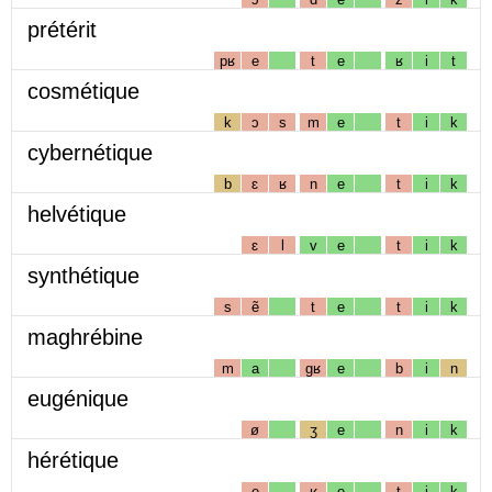
prétérit
pʁ
e
t
e
ʁ
i
t
cosmétique
k
ɔ
s
m
e
t
i
k
cybernétique
b
ɛ
ʁ
n
e
t
i
k
helvétique
ɛ
l
v
e
t
i
k
synthétique
s
ẽ
t
e
t
i
k
maghrébine
m
a
gʁ
e
b
i
n
eugénique
ø
ʒ
e
n
i
k
hérétique
e
ʁ
e
t
i
k