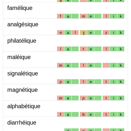
famélique
f
a
m
e
l
i
k
analgésique
n
a
l
ʒ
e
z
i
k
philatélique
l
a
t
e
l
i
k
maléique
m
a
l
e
i
k
signalétique
ɲ
a
l
e
t
i
k
magnétique
m
a
ɲ
e
t
i
k
alphabétique
f
a
b
e
t
i
k
diarrhéique
a
ʁ
e
i
k