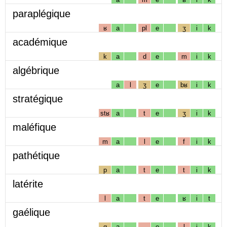
paraplégique
ʁ
a
pl
e
ʒ
i
k
académique
k
a
d
e
m
i
k
algébrique
a
l
ʒ
e
bʁ
i
k
stratégique
stʁ
a
t
e
ʒ
i
k
maléfique
m
a
l
e
f
i
k
pathétique
p
a
t
e
t
i
k
latérite
l
a
t
e
ʁ
i
t
gaélique
g
a
e
l
i
k