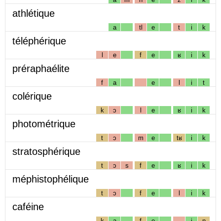
athlétique
a
tl
e
t
i
k
téléphérique
l
e
f
e
ʁ
i
k
préraphaélite
f
a
e
l
i
t
colérique
k
ɔ
l
e
ʁ
i
k
photométrique
t
ɔ
m
e
tʁ
i
k
stratosphérique
t
ɔ
s
f
e
ʁ
i
k
méphistophélique
t
ɔ
f
e
l
i
k
caféine
k
a
f
e
i
n