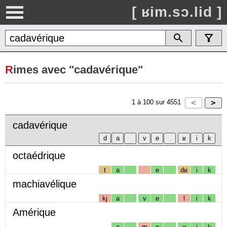
[ ʁim.sɔ.lid ]
R
imes avec "cadavérique"
1
à
100
sur
4551
cadavérique
octaédrique
t
a
e
dʁ
i
k
machiavélique
kj
a
v
e
l
i
k
Amérique
a
m
e
ʁ
i
k