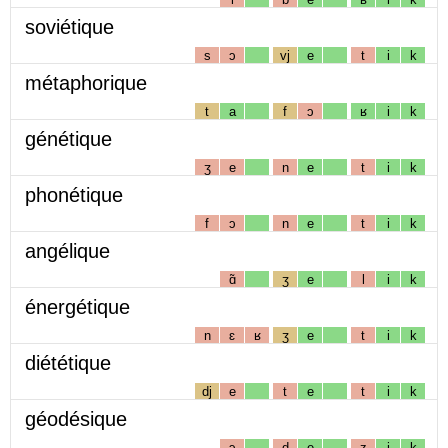
soviétique
s
ɔ
vj
e
t
i
k
métaphorique
t
a
f
ɔ
ʁ
i
k
génétique
ʒ
e
n
e
t
i
k
phonétique
f
ɔ
n
e
t
i
k
angélique
ɑ̃
ʒ
e
l
i
k
énergétique
n
ɛ
ʁ
ʒ
e
t
i
k
diététique
dj
e
t
e
t
i
k
géodésique
ɔ
d
e
z
i
k