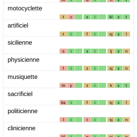
motocyclette
t
ɔ
s
i
kl
ɛ
t
artificiel
t
i
f
i
sj
ɛ
l
sicilienne
s
i
s
i
lj
ɛ
n
physicienne
f
i
z
i
sj
ɛ
n
musiquette
m
y
z
i
k
ɛ
t
sacrificiel
kʁ
i
f
i
sj
ɛ
l
politicienne
l
i
t
i
sj
ɛ
n
clinicienne
kl
i
n
i
sj
ɛ
n