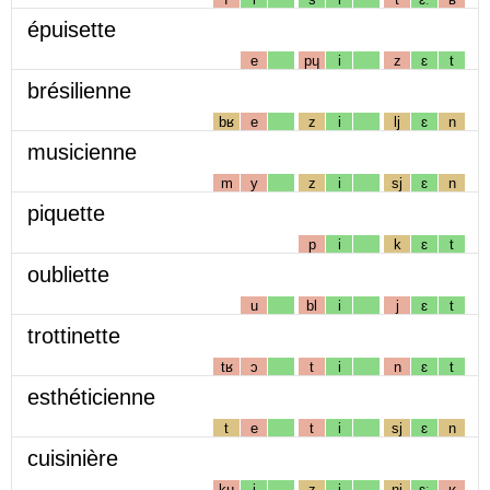
épuisette
e
pɥ
i
z
ɛ
t
brésilienne
bʁ
e
z
i
lj
ɛ
n
musicienne
m
y
z
i
sj
ɛ
n
piquette
p
i
k
ɛ
t
oubliette
u
bl
i
j
ɛ
t
trottinette
tʁ
ɔ
t
i
n
ɛ
t
esthéticienne
t
e
t
i
sj
ɛ
n
cuisinière
kɥ
i
z
i
nj
ɛː
ʁ