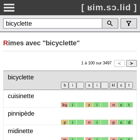
[ ʁim.sɔ.lid ]
R
imes avec "bicyclette"
1
à
100
sur
3497
bicyclette
cuisinette
kɥ
i
z
i
n
ɛ
t
pinnipède
p
i
n
i
p
ɛ
d
midinette
m
i
d
i
n
ɛ
t