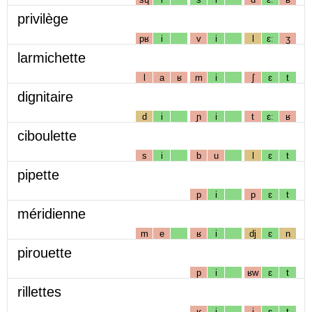
privilège
pʁ
i
v
i
l
ɛː
ʒ
larmichette
l
a
ʁ
m
i
ʃ
ɛ
t
dignitaire
d
i
ɲ
i
t
ɛː
ʁ
ciboulette
s
i
b
u
l
ɛ
t
pipette
p
i
p
ɛ
t
méridienne
m
e
ʁ
i
dj
ɛ
n
pirouette
p
i
ʁw
ɛ
t
rillettes
ʁ
i
j
ɛ
t