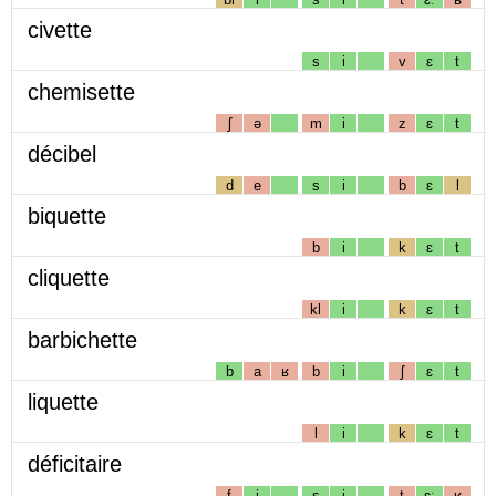
civette
s
i
v
ɛ
t
chemisette
ʃ
ə
m
i
z
ɛ
t
décibel
d
e
s
i
b
ɛ
l
biquette
b
i
k
ɛ
t
cliquette
kl
i
k
ɛ
t
barbichette
b
a
ʁ
b
i
ʃ
ɛ
t
liquette
l
i
k
ɛ
t
déficitaire
f
i
s
i
t
ɛː
ʁ