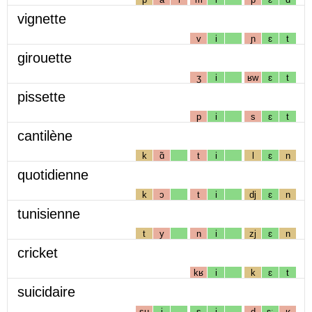
vignette
v
i
ɲ
ɛ
t
girouette
ʒ
i
ʁw
ɛ
t
pissette
p
i
s
ɛ
t
cantilène
k
ɑ̃
t
i
l
ɛ
n
quotidienne
k
ɔ
t
i
dj
ɛ
n
tunisienne
t
y
n
i
zj
ɛ
n
cricket
kʁ
i
k
ɛ
t
suicidaire
sɥ
i
s
i
d
ɛː
ʁ