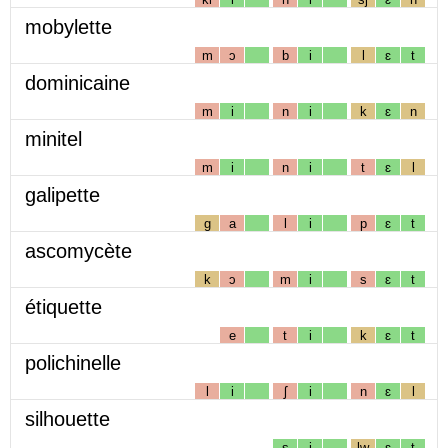
mobylette
m
ɔ
b
i
l
ɛ
t
dominicaine
m
i
n
i
k
ɛ
n
minitel
m
i
n
i
t
ɛ
l
galipette
g
a
l
i
p
ɛ
t
ascomycète
k
ɔ
m
i
s
ɛ
t
étiquette
e
t
i
k
ɛ
t
polichinelle
l
i
ʃ
i
n
ɛ
l
silhouette
s
i
lw
ɛ
t