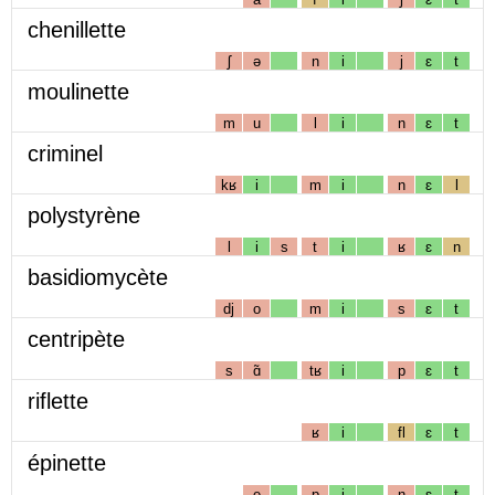
chenillette
ʃ
ə
n
i
j
ɛ
t
moulinette
m
u
l
i
n
ɛ
t
criminel
kʁ
i
m
i
n
ɛ
l
polystyrène
l
i
s
t
i
ʁ
ɛ
n
basidiomycète
dj
o
m
i
s
ɛ
t
centripète
s
ɑ̃
tʁ
i
p
ɛ
t
riflette
ʁ
i
fl
ɛ
t
épinette
e
p
i
n
ɛ
t