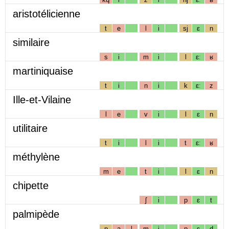
aristotélicienne
t
e
l
i
sj
ɛ
n
similaire
s
i
m
i
l
ɛː
ʁ
martiniquaise
t
i
n
i
k
ɛː
z
Ille-et-Vilaine
l
e
v
i
l
ɛ
n
utilitaire
t
i
l
i
t
ɛː
ʁ
méthylène
m
e
t
i
l
ɛ
n
chipette
ʃ
i
p
ɛ
t
palmipède
p
a
l
m
i
p
ɛ
d