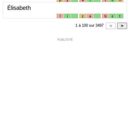
Élisabeth
l
i
z
a
b
ɛ
t
1
à
100
sur
3497
PUBLICITÉ