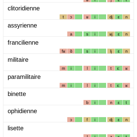
clitoridienne
t
ɔ
ʁ
i
dj
ɛ
n
assyrienne
a
s
i
ʁj
ɛ
n
francilienne
fʁ
ɑ̃
s
i
lj
ɛ
n
militaire
m
i
l
i
t
ɛː
ʁ
paramilitaire
m
i
l
i
t
ɛː
ʁ
binette
b
i
n
ɛ
t
ophidienne
ɔ
f
i
dj
ɛ
n
lisette
l
i
z
ɛ
t