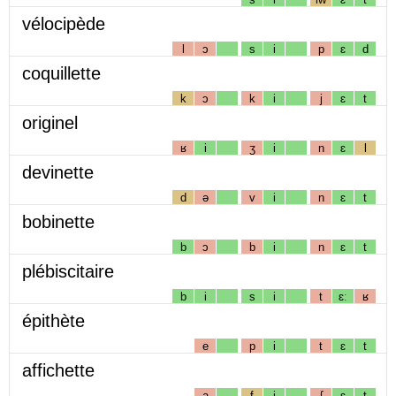
vélocipède
l
ɔ
s
i
p
ɛ
d
coquillette
k
ɔ
k
i
j
ɛ
t
originel
ʁ
i
ʒ
i
n
ɛ
l
devinette
d
ə
v
i
n
ɛ
t
bobinette
b
ɔ
b
i
n
ɛ
t
plébiscitaire
b
i
s
i
t
ɛː
ʁ
épithète
e
p
i
t
ɛ
t
affichette
a
f
i
ʃ
ɛ
t