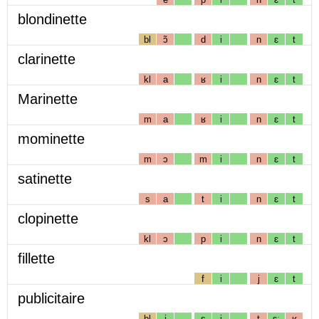
blondinette
bl
ɔ̃
d
i
n
ɛ
t
clarinette
kl
a
ʁ
i
n
ɛ
t
Marinette
m
a
ʁ
i
n
ɛ
t
mominette
m
ɔ
m
i
n
ɛ
t
satinette
s
a
t
i
n
ɛ
t
clopinette
kl
ɔ
p
i
n
ɛ
t
fillette
f
i
j
ɛ
t
publicitaire
bl
i
s
i
t
ɛː
ʁ