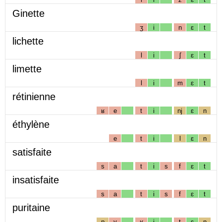
Ginette
ʒ
i
n
ɛ
t
lichette
l
i
ʃ
ɛ
t
limette
l
i
m
ɛ
t
rétinienne
ʁ
e
t
i
nj
ɛ
n
éthylène
e
t
i
l
ɛ
n
satisfaite
s
a
t
i
s
f
ɛ
t
insatisfaite
s
a
t
i
s
f
ɛ
t
puritaine
p
y
ʁ
i
t
ɛ
n