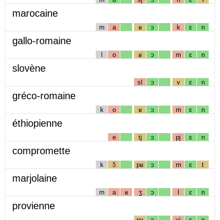
marocaine
m
a
ʁ
ɔ
k
ɛ
n
gallo-romaine
l
o
ʁ
ɔ
m
ɛ
n
slovène
sl
ɔ
v
ɛ
n
gréco-romaine
k
o
ʁ
ɔ
m
ɛ
n
éthiopienne
e
tj
ɔ
pj
ɛ
n
compromette
k
ɔ̃
pʁ
ɔ
m
ɛ
t
marjolaine
m
a
ʁ
ʒ
ɔ
l
ɛ
n
provienne
pʁ
ɔ
vj
ɛ
n