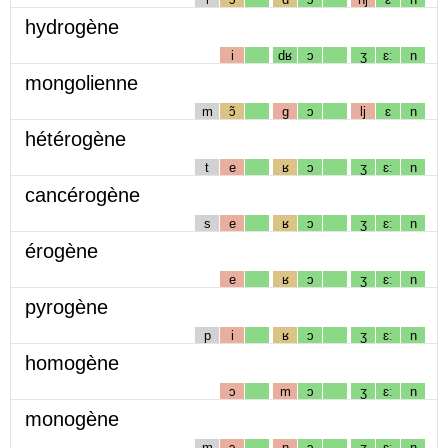
hydrogène
i
dʁ
ɔ
ʒ
ɛː
n
mongolienne
m
ɔ̃
g
ɔ
lj
ɛ
n
hétérogène
t
e
ʁ
ɔ
ʒ
ɛː
n
cancérogène
s
e
ʁ
ɔ
ʒ
ɛː
n
érogène
e
ʁ
ɔ
ʒ
ɛː
n
pyrogène
p
i
ʁ
ɔ
ʒ
ɛː
n
homogène
ɔ
m
ɔ
ʒ
ɛː
n
monogène
m
ɔ
n
ɔ
ʒ
ɛː
n