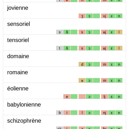
jovienne
ʒ
ɔ
vj
ɛ
n
sensoriel
s
ɑ̃
s
ɔ
ʁj
ɛ
l
tensoriel
t
ɑ̃
s
ɔ
ʁj
ɛ
l
domaine
d
ɔ
m
ɛ
n
romaine
ʁ
ɔ
m
ɛ
n
éolienne
e
ɔ
lj
ɛ
n
babylonienne
b
i
l
ɔ
nj
ɛ
n
schizophrène
sk
i
z
ɔ
fʁ
ɛ
n