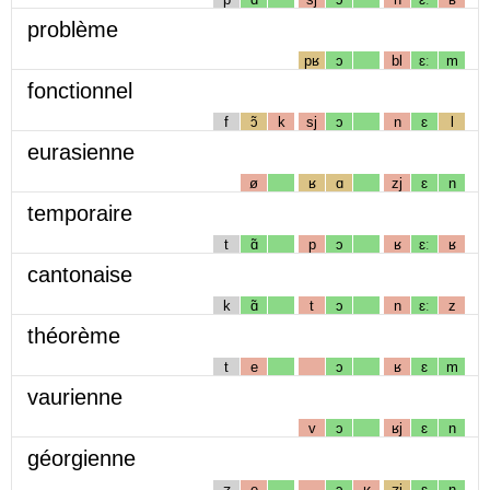
problème
pʁ
ɔ
bl
ɛː
m
fonctionnel
f
ɔ̃
k
sj
ɔ
n
ɛ
l
eurasienne
ø
ʁ
ɑ
zj
ɛ
n
temporaire
t
ɑ̃
p
ɔ
ʁ
ɛː
ʁ
cantonaise
k
ɑ̃
t
ɔ
n
ɛː
z
théorème
t
e
ɔ
ʁ
ɛ
m
vaurienne
v
ɔ
ʁj
ɛ
n
géorgienne
ʒ
e
ɔ
ʁ
ʒj
ɛ
n