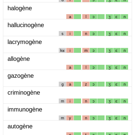
halogène
a
l
ɔ
ʒ
ɛː
n
hallucinogène
s
i
n
ɔ
ʒ
ɛː
n
lacrymogène
kʁ
i
m
ɔ
ʒ
ɛː
n
allogène
a
l
ɔ
ʒ
ɛː
n
gazogène
g
a
z
ɔ
ʒ
ɛː
n
criminogène
m
i
n
ɔ
ʒ
ɛː
n
immunogène
m
y
n
ɔ
ʒ
ɛː
n
autogène
o
t
ɔ
ʒ
ɛː
n