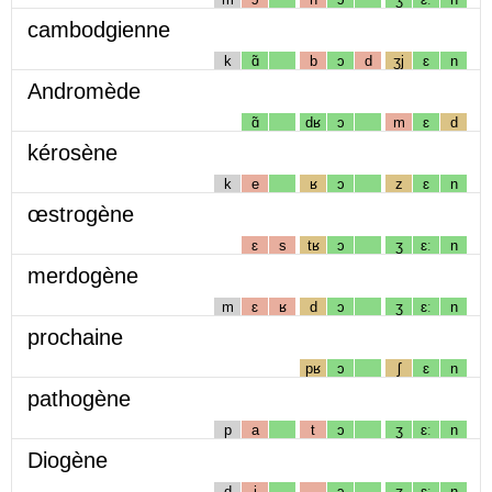
cambodgienne
k
ɑ̃
b
ɔ
d
ʒj
ɛ
n
Andromède
ɑ̃
dʁ
ɔ
m
ɛ
d
kérosène
k
e
ʁ
ɔ
z
ɛ
n
œstrogène
ɛ
s
tʁ
ɔ
ʒ
ɛː
n
merdogène
m
ɛ
ʁ
d
ɔ
ʒ
ɛː
n
prochaine
pʁ
ɔ
ʃ
ɛ
n
pathogène
p
a
t
ɔ
ʒ
ɛː
n
Diogène
d
i
ɔ
ʒ
ɛː
n