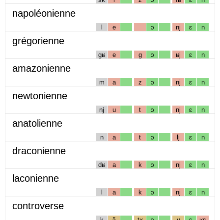
napoléonienne
l
e
ɔ
nj
ɛ
n
grégorienne
gʁ
e
g
ɔ
ʁj
ɛ
n
amazonienne
m
a
z
ɔ
nj
ɛ
n
newtonienne
nj
u
t
ɔ
nj
ɛ
n
anatolienne
n
a
t
ɔ
lj
ɛ
n
draconienne
dʁ
a
k
ɔ
nj
ɛ
n
laconienne
l
a
k
ɔ
nj
ɛ
n
controverse
k
ɔ̃
tʁ
ɔ
v
ɛ
ʁs