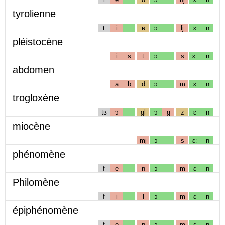
tyrolienne
t
i
ʁ
ɔ
lj
ɛ
n
pléistocène
i
s
t
ɔ
s
ɛː
n
abdomen
a
b
d
ɔ
m
ɛ
n
trogloxène
tʁ
ɔ
gl
ɔ
g
z
ɛ
n
miocène
mj
ɔ
s
ɛː
n
phénomène
f
e
n
ɔ
m
ɛ
n
Philomène
f
i
l
ɔ
m
ɛ
n
épiphénomène
f
e
n
ɔ
m
ɛ
n