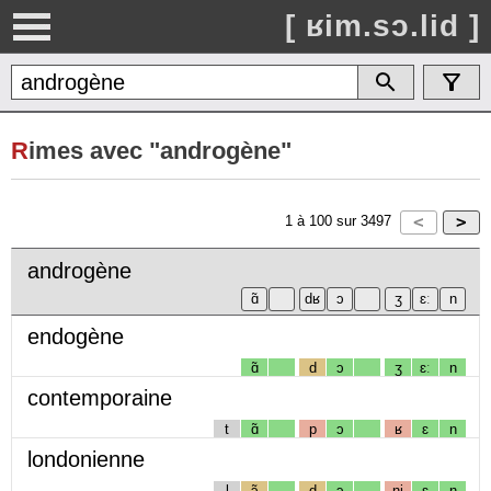
[ ʁim.sɔ.lid ]
R
imes avec "androgène"
1
à
100
sur
3497
androgène
endogène
ɑ̃
d
ɔ
ʒ
ɛː
n
contemporaine
t
ɑ̃
p
ɔ
ʁ
ɛ
n
londonienne
l
ɔ̃
d
ɔ
nj
ɛ
n