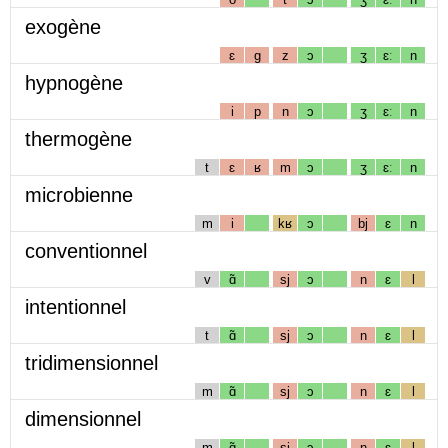
exogène
ɛ
g
z
ɔ
ʒ
ɛː
n
hypnogène
i
p
n
ɔ
ʒ
ɛː
n
thermogène
t
ɛ
ʁ
m
ɔ
ʒ
ɛː
n
microbienne
m
i
kʁ
ɔ
bj
ɛ
n
conventionnel
v
ɑ̃
sj
ɔ
n
ɛ
l
intentionnel
t
ɑ̃
sj
ɔ
n
ɛ
l
tridimensionnel
m
ɑ̃
sj
ɔ
n
ɛ
l
dimensionnel
m
ɑ̃
sj
ɔ
n
ɛ
l