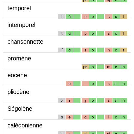
temporel
t
ɑ̃
p
ɔ
ʁ
ɛ
l
intemporel
t
ɑ̃
p
ɔ
ʁ
ɛ
l
chansonnette
ʃ
ɑ̃
s
ɔ
n
ɛ
t
promène
pʁ
ɔ
m
ɛ
n
éocène
e
ɔ
s
ɛː
n
pliocène
pl
i
j
ɔ
s
ɛː
n
Ségolène
s
e
g
ɔ
l
ɛ
n
calédonienne
l
e
d
ɔ
nj
ɛ
n