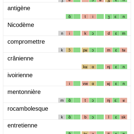
antigène
ɑ̃
t
i
ʒ
ɛː
n
Nicodème
n
i
k
ɔ
d
ɛ
m
compromettre
k
ɔ̃
pʁ
ɔ
m
ɛ
tʁ
crânienne
kʁ
ɑ
nj
ɛ
n
ivoirienne
i
vw
ɑ
ʁj
ɛ
n
mentonnière
m
ɑ̃
t
ɔ
nj
ɛː
ʁ
rocambolesque
k
ɑ̃
b
ɔ
l
ɛ
sk
entretienne
ɑ̃
tʁ
ə
tj
ɛ
n