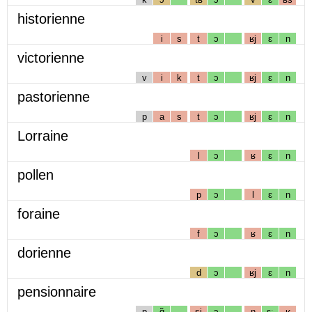
historienne
i
s
t
ɔ
ʁj
ɛ
n
victorienne
v
i
k
t
ɔ
ʁj
ɛ
n
pastorienne
p
a
s
t
ɔ
ʁj
ɛ
n
Lorraine
l
ɔ
ʁ
ɛ
n
pollen
p
ɔ
l
ɛ
n
foraine
f
ɔ
ʁ
ɛ
n
dorienne
d
ɔ
ʁj
ɛ
n
pensionnaire
p
ɑ̃
sj
ɔ
n
ɛː
ʁ