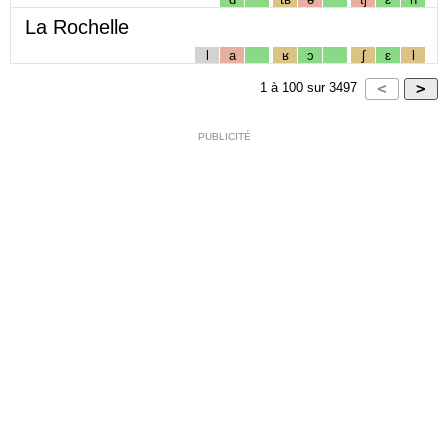
La Rochelle
l
a
ʁ
ɔ
ʃ
ɛ
l
1
à
100
sur
3497
PUBLICITÉ