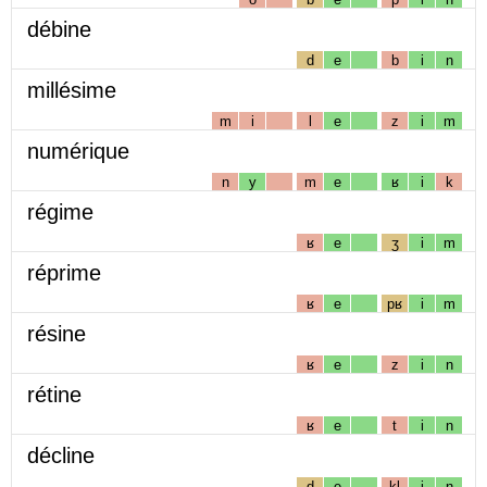
débine
d
e
b
i
n
millésime
m
i
l
e
z
i
m
numérique
n
y
m
e
ʁ
i
k
régime
ʁ
e
ʒ
i
m
réprime
ʁ
e
pʁ
i
m
résine
ʁ
e
z
i
n
rétine
ʁ
e
t
i
n
décline
d
e
kl
i
n