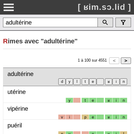
[ ʁim.sɔ.lid ]
R
imes avec "adultérine"
1
à
100
sur
4551
adultérine
utérine
y
t
e
ʁ
i
n
vipérine
v
i
p
e
ʁ
i
n
puéril
p
y
e
ʁ
i
l