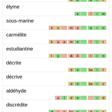
élyme
e
l
i
m
sous-marine
s
u
m
a
ʁ
i
n
carmélite
k
a
ʁ
m
e
l
i
t
estudiantine
t
y
dj
ɑ̃
t
i
n
décrite
d
e
kʁ
i
t
décrive
d
e
kʁ
i
v
aldéhyde
a
l
d
e
i
d
discrédite
d
i
s
kʁ
e
d
i
t