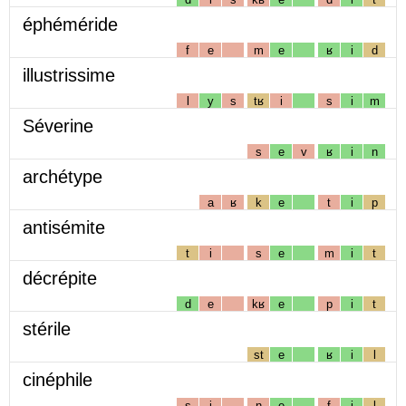
éphéméride
f
e
m
e
ʁ
i
d
illustrissime
l
y
s
tʁ
i
s
i
m
Séverine
s
e
v
ʁ
i
n
archétype
a
ʁ
k
e
t
i
p
antisémite
t
i
s
e
m
i
t
décrépite
d
e
kʁ
e
p
i
t
stérile
st
e
ʁ
i
l
cinéphile
s
i
n
e
f
i
l