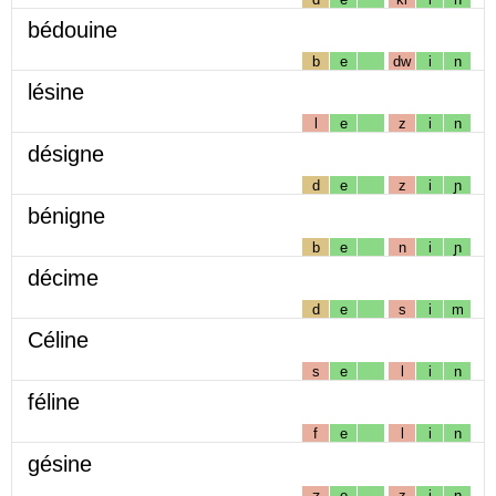
bédouine
b
e
dw
i
n
lésine
l
e
z
i
n
désigne
d
e
z
i
ɲ
bénigne
b
e
n
i
ɲ
décime
d
e
s
i
m
Céline
s
e
l
i
n
féline
f
e
l
i
n
gésine
ʒ
e
z
i
n