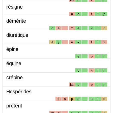
résigne
ʁ
e
z
i
ɲ
démérite
d
e
m
e
ʁ
i
t
diurétique
dj
y
ʁ
e
t
i
k
épine
e
p
i
n
équine
e
k
i
n
crépine
kʁ
e
p
i
n
Hespérides
ɛ
s
p
e
ʁ
i
d
prétérit
pʁ
e
t
e
ʁ
i
t