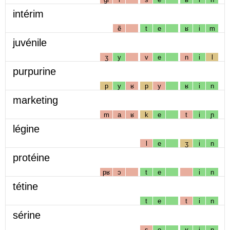
intérim
ẽ
t
e
ʁ
i
m
juvénile
ʒ
y
v
e
n
i
l
purpurine
p
y
ʁ
p
y
ʁ
i
n
marketing
m
a
ʁ
k
e
t
i
ɲ
légine
l
e
ʒ
i
n
protéine
pʁ
ɔ
t
e
i
n
tétine
t
e
t
i
n
sérine
s
e
ʁ
i
n