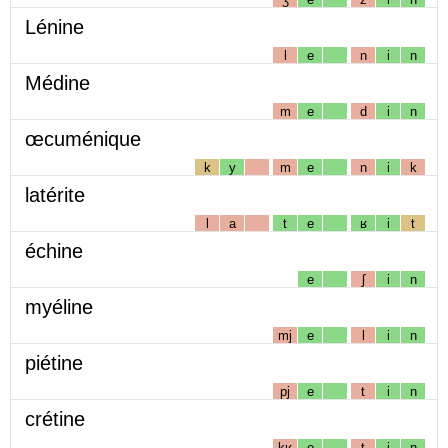
Lénine
l
e
n
i
n
Médine
m
e
d
i
n
œcuménique
k
y
m
e
n
i
k
latérite
l
a
t
e
ʁ
i
t
échine
e
ʃ
i
n
myéline
mj
e
l
i
n
piétine
pj
e
t
i
n
crétine
kʁ
e
t
i
n