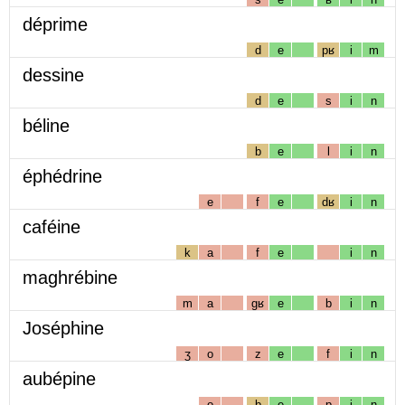
déprime
d
e
pʁ
i
m
dessine
d
e
s
i
n
béline
b
e
l
i
n
éphédrine
e
f
e
dʁ
i
n
caféine
k
a
f
e
i
n
maghrébine
m
a
gʁ
e
b
i
n
Joséphine
ʒ
o
z
e
f
i
n
aubépine
o
b
e
p
i
n