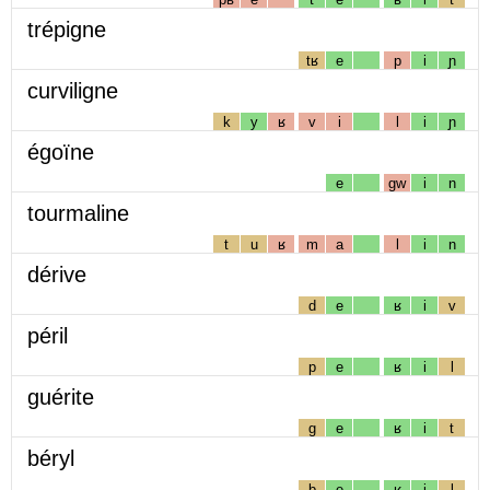
trépigne
tʁ
e
p
i
ɲ
curviligne
k
y
ʁ
v
i
l
i
ɲ
égoïne
e
gw
i
n
tourmaline
t
u
ʁ
m
a
l
i
n
dérive
d
e
ʁ
i
v
péril
p
e
ʁ
i
l
guérite
g
e
ʁ
i
t
béryl
b
e
ʁ
i
l