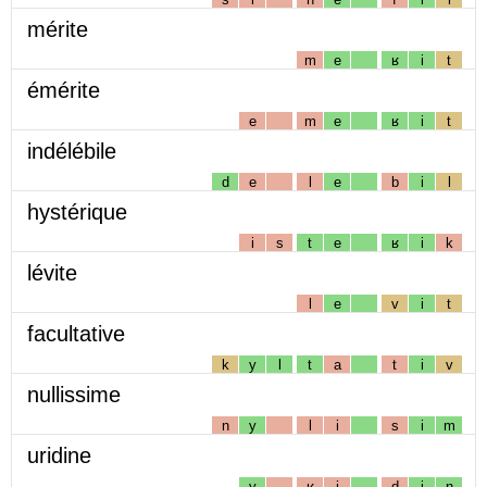
mérite
m
e
ʁ
i
t
émérite
e
m
e
ʁ
i
t
indélébile
d
e
l
e
b
i
l
hystérique
i
s
t
e
ʁ
i
k
lévite
l
e
v
i
t
facultative
k
y
l
t
a
t
i
v
nullissime
n
y
l
i
s
i
m
uridine
y
ʁ
i
d
i
n