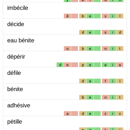
imbécile
ẽ
b
e
s
i
l
décide
d
e
s
i
d
eau bénite
o
b
e
n
i
t
dépérir
d
e
p
e
ʁ
i
ʁ
défile
d
e
f
i
l
bénite
b
e
n
i
t
adhésive
a
d
e
z
i
v
pétille
p
e
t
i
j