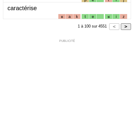
caractérise
ʁ
a
k
t
e
ʁ
i
z
1
à
100
sur
4551
PUBLICITÉ