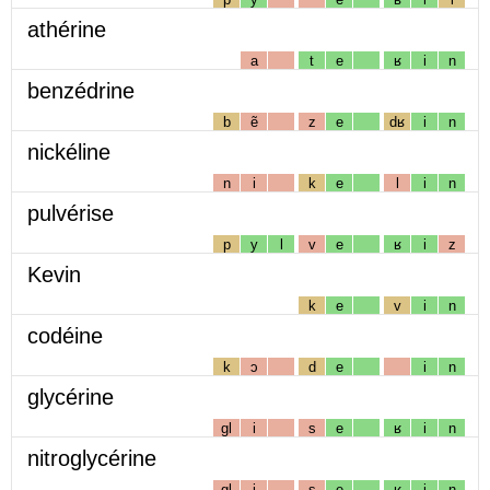
athérine
a
t
e
ʁ
i
n
benzédrine
b
ẽ
z
e
dʁ
i
n
nickéline
n
i
k
e
l
i
n
pulvérise
p
y
l
v
e
ʁ
i
z
Kevin
k
e
v
i
n
codéine
k
ɔ
d
e
i
n
glycérine
gl
i
s
e
ʁ
i
n
nitroglycérine
gl
i
s
e
ʁ
i
n